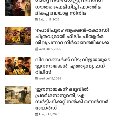
മികച്ച നടൻ മമ്മൂട്ടി, നടി യാമി
ഗൗതം; ഫെമിനിച്ചി ഫാത്തിമ
മികച്ച മലയാള സിനിമ
Sat, Jul 18, 2026
‘പൊടിപൂരം’ ആക്ഷൻ-കോമഡി
ചിത്രവുമായി ഫിലിം പിആർഒ
ശിവപ്രസാദ് നിർമാണത്തിലേക്ക്
Wed, Jul 15, 2026
വിവാദങ്ങൾക്ക് വിട; വിജയ്‌യുടെ
‘ജനനായകൻ’ എത്തുന്നു, 23ന്
റിലീസ്
Wed, Jul 15, 2026
‘ജനനായകന്’ ഒടുവിൽ
പ്രദർശനാനുമതി; ‘എ’
സർട്ടിഫിക്കറ്റ് നൽകി സെൻസർ
ബോർഡ്
Thu, Jul 9, 2026