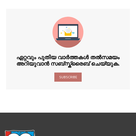
ഏറ്റവും പുതിയ വാർത്തകൾ തൽസമയം
അറിയുവാൻ സബ്സ്ക്രൈബ് ചെയ്യുക.
SUBSCRIBE