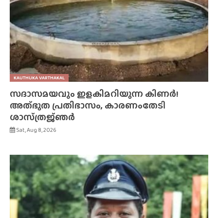
KAUTHUKA VARTHAKAL
സദാസമയവും ഇളകിമറിയുന്ന കിണർ!
അത്‌ഭുത പ്രതിഭാസം, കാരണംതേടി
ശാസ്‌ത്രജ്‌ഞർ
Sat, Aug 8, 2026