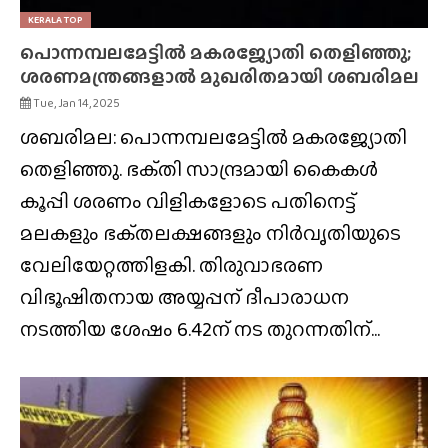
KERALA TOP
പൊന്നമ്പലമേട്ടിൽ മകരജ്യോതി തെളിഞ്ഞു;
ശരണമന്ത്രങ്ങളാൽ മുഖരിതമായി ശബരിമല
Tue, Jan 14, 2025
ശബരിമല: പൊന്നമ്പലമേട്ടിൽ മകരജ്യോതി
തെളിഞ്ഞു. ഭക്‌തി സാന്ദ്രമായി കൈകൾ
കൂപ്പി ശരണം വിളികളോടെ പതിനെട്ട്
മലകളും ഭക്‌തലക്ഷങ്ങളും നിർവൃതിയുടെ
വേലിയേറ്റത്തിളകി. തിരുവാഭരണ
വിഭൂഷിതനായ അയ്യപ്പന് ദീപാരാധന
നടത്തിയ ശേഷം 6.42ന് നട തുറന്നതിന്...