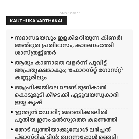
- Advertisement -
KAUTHUKA VARTHAKAL
സദാസമയവും ഇളകിമറിയുന്ന കിണർ!
അത്‌ഭുത പ്രതിഭാസം, കാരണംതേടി
ശാസ്‌ത്രജ്‌ഞർ
ആരും കാണാതെ വളർന്ന് പൂവിട്ട്
അപ്രത്യക്ഷമാകും; ‘ഫോറസ്‌റ്റ്‌ ഗോസ്‌റ്റ്’
കണ്ണൂരിലും
ആഫ്രിക്കയിലെ മൗണ്ട് ടുബ്‌കാൽ
കൊടുമുടി കീഴടക്കി എട്ടുവയസുകാരി
ഇയ്യ കൃഷ്
‘ഇന്ത്യൻ ഡോറി’; അറബിക്കടലിൽ
പുതിയ ഇനം മൽസ്യത്തെ കണ്ടെത്തി
തോട് വൃത്തിയാക്കുമ്പോൾ ലഭിച്ചത്
പ്‌ളാസ്‌റ്റിക് ടിൻ; തുറന്നപ്പോൾ ഞെട്ടി!