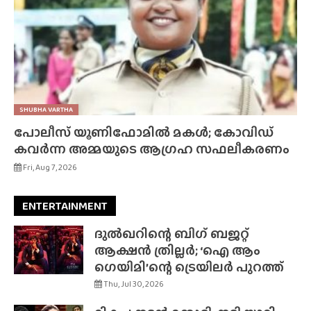
SHUBHA VARTHA
പോലീസ് യൂണിഫോമിൽ മകൾ; കോവിഡ്
കവർന്ന അമ്മയുടെ ആഗ്രഹ സഫലീകരണം
Fri, Aug 7, 2026
ENTERTAINMENT
ദുൽഖറിന്റെ ബിഗ് ബജറ്റ്
ആക്ഷൻ ത്രില്ലർ; ‘ഐ ആം
ഗെയിമി’ന്റെ ട്രെയിലർ പുറത്ത്
Thu, Jul 30, 2026