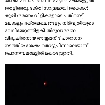
ശബരിമല: പൊന്നമ്പലമേട്ടിൽ മകരജ്യോതി
തെളിഞ്ഞു. ഭക്‌തി സാന്ദ്രമായി കൈകൾ
കൂപ്പി ശരണം വിളികളോടെ പതിനെട്ട്
മലകളും ഭക്‌തലക്ഷങ്ങളും നിർവൃതിയുടെ
വേലിയേറ്റത്തിളകി. തിരുവാഭരണ
വിഭൂഷിതനായ അയ്യപ്പന് ദീപാരാധന
നടത്തിയ ശേഷം തൊട്ടുപിന്നാലെയാണ്
പൊന്നമ്പലമേട്ടിൽ മകരജ്യോതി...