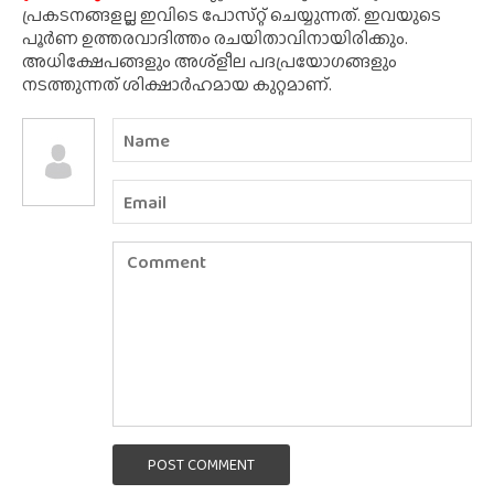
പ്രകടനങ്ങളല്ല ഇവിടെ പോസ്‌റ്റ് ചെയ്യുന്നത്. ഇവയുടെ
പൂർണ ഉത്തരവാദിത്തം രചയിതാവിനായിരിക്കും.
അധിക്ഷേപങ്ങളും അശ്‌ളീല പദപ്രയോഗങ്ങളും
നടത്തുന്നത് ശിക്ഷാർഹമായ കുറ്റമാണ്.
POST COMMENT