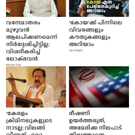
വന്ദേമാതരം
‘കോയ’ക്ക് പിന്നിലെ
മുഴുവൻ
വിവരങ്ങളും
ആലപിക്കണമെന്ന്
കൗതുകങ്ങളും
നിർദ്ദേശിച്ചിട്ടില്ല;
അറിയാം
വിശദീകരിച്ച്
Spotlight
ലോക്‌ഭവൻ
Kerala Top
‘കേരളം
ഭീഷണി
ക്രിമിനലുകളുടെ
ഉയർത്തരുത്,
നാടല്ല; വിലങ്ങ്
അമേരിക്ക നിലപാട്
വീണത് എല്ലാ...
തിരുത്താതെ