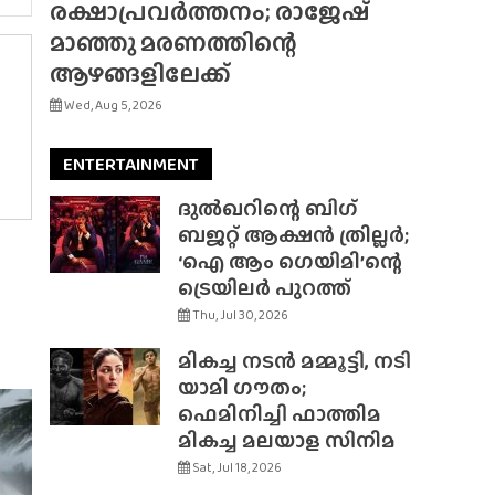
രക്ഷാപ്രവർത്തനം; രാജേഷ്
മാഞ്ഞു മരണത്തിന്റെ
ആഴങ്ങളിലേക്ക്
Wed, Aug 5, 2026
ENTERTAINMENT
ദുൽഖറിന്റെ ബിഗ്
ബജറ്റ് ആക്ഷൻ ത്രില്ലർ;
‘ഐ ആം ഗെയിമി’ന്റെ
ട്രെയിലർ പുറത്ത്
Thu, Jul 30, 2026
മികച്ച നടൻ മമ്മൂട്ടി, നടി
യാമി ഗൗതം;
ഫെമിനിച്ചി ഫാത്തിമ
മികച്ച മലയാള സിനിമ
Sat, Jul 18, 2026