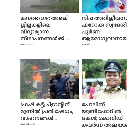
കനത്ത മഴ; അഞ്ച്
നിപ്പ അതിജീവനം
ജില്ലകളിലെ
ഫറോക്ക് സ്വദേശി
വിദ്യാഭ്യാസ
പൂർണ
സ്‌ഥാപനങ്ങൾക്ക്‌...
ആരോഗ്യവാനായി.
Kerala Top
Kerala Top
ഫ്രഷ് കട്ട്; പ്ളാന്റിന്
പോലീസ്
മുന്നിൽ പ്രതിഷേധം,
യൂണിഫോമിൽ
വാഹനങ്ങൾ...
മകൾ; കോവിഡ്
കവർന്ന അമ്മയുടെ
Kozhikode