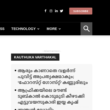
SUBSCRIBE
ESS
TECHNOLOGY
MORE
- Advertisement -
KAUTHUKA VARTHAKAL
ആരും കാണാതെ വളർന്ന്
പൂവിട്ട് അപ്രത്യക്ഷമാകും;
‘ഫോറസ്‌റ്റ്‌ ഗോസ്‌റ്റ്’ കണ്ണൂരിലും
ആഫ്രിക്കയിലെ മൗണ്ട്
ടുബ്‌കാൽ കൊടുമുടി കീഴടക്കി
എട്ടുവയസുകാരി ഇയ്യ കൃഷ്
‘ഇന്ത്യൻ ഡോറി’;