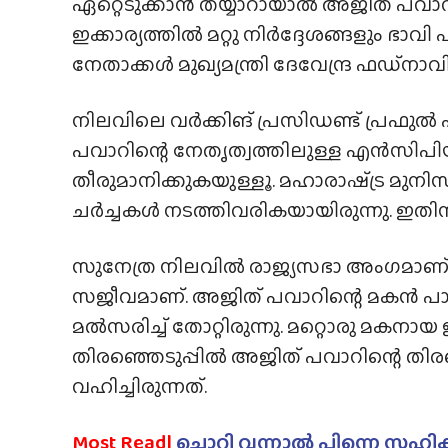
ഏറ്റെടുക്കാൻ തയ്യാറായാൽ അജിത് പവാറി
ഇക്കാര്യത്തിൽ മറ്റു നിർദ്ദേശങ്ങളും ഭാ
നേതാക്കൾ മുഖ്യമന്ത്രി ദേവേന്ദ്ര ഫഡ്‌നാ
നിലവിലെ വർക്കിങ് പ്രസിഡണ്ട് പ്രഫുൽ പട
പവാറിന്റെ നേതൃത്വത്തിലുള്ള എൻസിപിയ
തീരുമാനിക്കുകയുള്ളൂ. മഹാരാഷ്‌ട്ര മു
ചർച്ചകൾ നടത്തിവരികയായിരുന്നു. ഇതി
സുനേത്ര നിലവിൽ രാജ്യസഭാ അംഗമാണ്. 
സജീവമാണ്. അജിത് പവാറിന്റെ മകൻ 
മൽസരിച്ച് തോറ്റിരുന്നു. മറ്റൊരു മകന
തിരഞ്ഞെടുപ്പിൽ അജിത് പവാറിന്റെ തിര
വഹിച്ചിരുന്നത്.
Most Read|
ചൊറി വന്നാൽ പിന്നെ സഹിക്