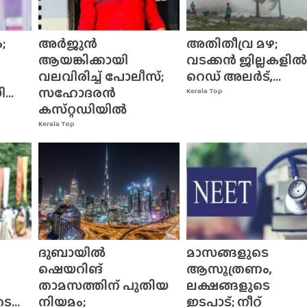
;
അർജുൻ
അതിതീവ്ര മഴ;
ആയങ്കിക്കായി
വടക്കൻ ജില്ലകളിൽ
വലവിരിച്ച് പോലീസ്;
റെഡ് അലർട്,...
..
സഹോദരൻ
Kerala Top
കസ്‌റ്റഡിയിൽ
Kerala Top
ദുബായിൽ
മാസങ്ങളുടെ
ഷെയറിങ്
ആസൂത്രണം,
താമസത്തിന് പുതിയ
ലക്ഷങ്ങളുടെ
...
നിയമം;
ഇടപാട്; നീറ്റ്