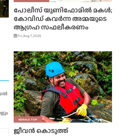
പോലീസ് യൂണിഫോമിൽ മകൾ;
കോവിഡ് കവർന്ന അമ്മയുടെ
ആഗ്രഹ സഫലീകരണം
Fri, Aug 7, 2026
റിയൽ
ങളും
KERALA TOP
ജീവൻ കൊടുത്ത്