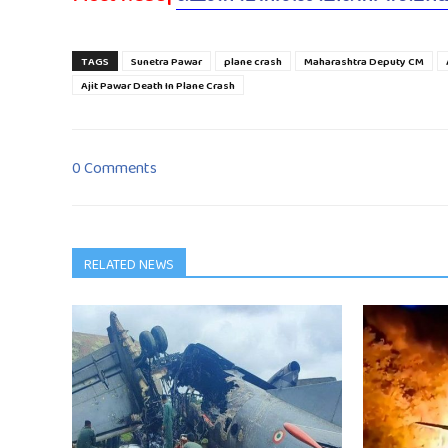
TAGS
Sunetra Pawar
plane crash
Maharashtra Deputy CM
Ajit Pawar Death In Plane Crash
0 Comments
RELATED NEWS