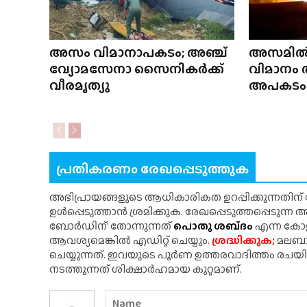
അസം വിമാനാപകടം; അഞ്ച്
അസമിൽ
വ്യോമസേനാ സൈനികർക്ക്
വിമാനം 
വീരമൃത്യു
അപകടം 
പ്രതികരണം രേഖപ്പെടുത്തുക
അഭിപ്രായങ്ങളുടെ ആധികാരികത ഉറപ്പിക്കുന്നതിന
ഉൾപ്പെടുത്താൻ ശ്രമിക്കുക. രേഖപ്പെടുത്തപ്പെടുന്
ബോർഡിന്' തോന്നുന്നത്
പൊതു ശബ്‌ദം
എന്ന കോളത
ആവശ്യമെങ്കിൽ എഡിറ്റ് ചെയ്യും.
ശ്രദ്ധിക്കുക;
മലബാർ
ചെയ്യുന്നത്. ഇവയുടെ പൂർണ ഉത്തരവാദിത്തം രചയ
നടത്തുന്നത് ശിക്ഷാർഹമായ കുറ്റമാണ്.