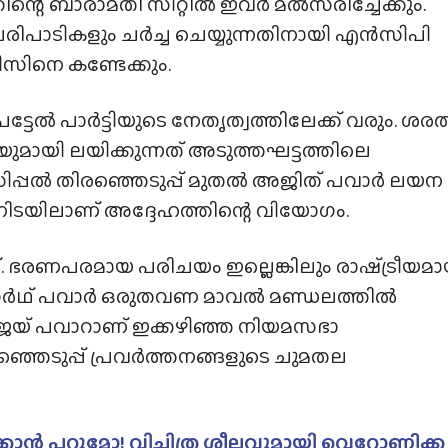
ന്റെ ബാരാമതി സീറ്റിൽ ഇവർ മൽസരിച്ചേക്കും.
വി പരിപാടികളും ചർച്ച ചെയ്യുന്നതിനായി എൻസിപി
വിസിനെ കണ്ടേക്കും.
്ടേൽ പാർട്ടിയുടെ നേതൃത്വത്തിലേക്ക് വരും. ശരത
ുമായി ലയിക്കുന്നത് അടുത്തഘട്ടത്തിലെ
നിസിപ്പൽ തിരഞ്ഞെടുപ്പ് മുതൽ അജിത് പവാർ ലയന
നിടയിലാണ് അദ്ദേഹത്തിന്റെ വിയോഗം.
ഭരണപരമായ പരിചയം ഇല്ലെങ്കിലും രാഷ്‌ട്രീയമാ
പാർഥ് പവാർ ഒരുതവണ മാവൽ മണ്ഡലത്തിൽ
ായ ജയ് പവാറാണ് ഇക്കഴിഞ്ഞ നിയമസഭാ
ഞ്ഞെടുപ്പ് പ്രവർത്തനങ്ങളുടെ ചുമതല
കാൻ പറ്റുമോ! വിചിത്ര ശീലവുമായി വെറോണിക്ക