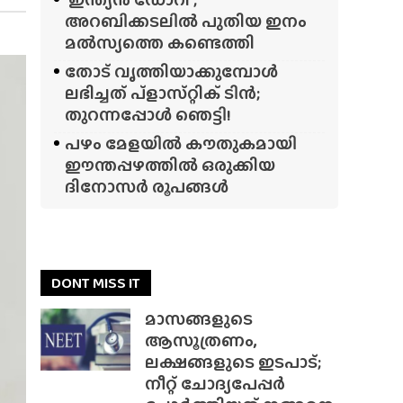
അറബിക്കടലിൽ പുതിയ ഇനം
മൽസ്യത്തെ കണ്ടെത്തി
തോട് വൃത്തിയാക്കുമ്പോൾ
ലഭിച്ചത് പ്‌ളാസ്‌റ്റിക് ടിൻ;
തുറന്നപ്പോൾ ഞെട്ടി!
പഴം മേളയിൽ കൗതുകമായി
ഈന്തപ്പഴത്തിൽ ഒരുക്കിയ
ദിനോസർ രൂപങ്ങൾ
DONT MISS IT
മാസങ്ങളുടെ
ആസൂത്രണം,
ലക്ഷങ്ങളുടെ ഇടപാട്;
നീറ്റ് ചോദ്യപേപ്പർ