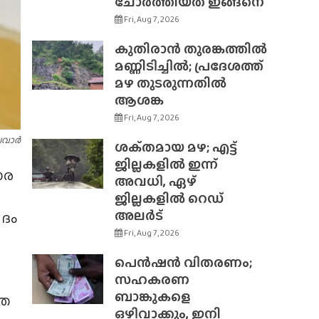
ചോർത്തിയത് ഇങ്ങനെ
Fri, Aug 7, 2026
കുതിരാൻ തുരങ്കത്തിൽ
മണ്ണിടിച്ചിൽ; പ്രദേശത്ത്
മഴ തുടരുന്നതിൽ
ആശങ്ക
Fri, Aug 7, 2026
പവാർ
ശക്‌തമായ മഴ; എട്ട്
ജില്ലകളിൽ ഇന്ന്
ാര
അവധി, ഏഴ്
ജില്ലകളിൽ റെഡ്
അലർട്
പദം
Fri, Aug 7, 2026
പെൻഷൻ വിതരണം;
സഹകരണ
ബാങ്കുകളെ
്ര
ഒഴിവാക്കും, ഇനി