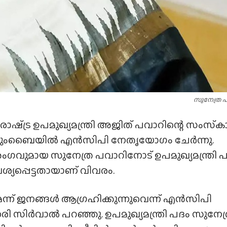
സുനേത്ര 
ഷ്‌ട്ര ഉപമുഖ്യമന്ത്രി അജിത് പവാറിന്റെ സംസ്‌ക
െ മുംബൈയിൽ എൻസിപി നേതൃയോഗം ചേർന്നു.
അംഗവുമായ സുനേത്ര പവാറിനോട് ഉപമുഖ്യമന്ത്രി 
യപ്പെട്ടതായാണ് വിവരം.
ന്ന് ജനങ്ങൾ ആഗ്രഹിക്കുന്നുവെന്ന് എൻസിപി
ഹരി സിർവാൽ പറഞ്ഞു. ഉപമുഖ്യമന്ത്രി പദം സുനേത