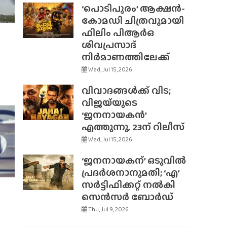
‘പൊടിപൂരം’ ആക്ഷൻ-
കോമഡി ചിത്രവുമായി
ഫിലിം പിആർഒ
ശിവപ്രസാദ്
നിർമാണത്തിലേക്ക്
Wed, Jul 15, 2026
വിവാദങ്ങൾക്ക് വിട;
വിജയ്‌യുടെ
‘ജനനായകൻ’
എത്തുന്നു, 23ന് റിലീസ്
Wed, Jul 15, 2026
‘ജനനായകന്’ ഒടുവിൽ
പ്രദർശനാനുമതി; ‘എ’
സർട്ടിഫിക്കറ്റ് നൽകി
സെൻസർ ബോർഡ്
Thu, Jul 9, 2026