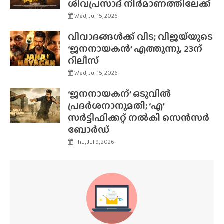
ശിവപ്രസാദ് നിർമാണത്തിലേക്ക്
Wed, Jul 15, 2026
വിവാദങ്ങൾക്ക് വിട; വിജയ്‌യുടെ
‘ജനനായകൻ’ എത്തുന്നു, 23ന്
റിലീസ്
Wed, Jul 15, 2026
‘ജനനായകന്’ ഒടുവിൽ
പ്രദർശനാനുമതി; ‘എ’
സർട്ടിഫിക്കറ്റ് നൽകി സെൻസർ
ബോർഡ്
Thu, Jul 9, 2026