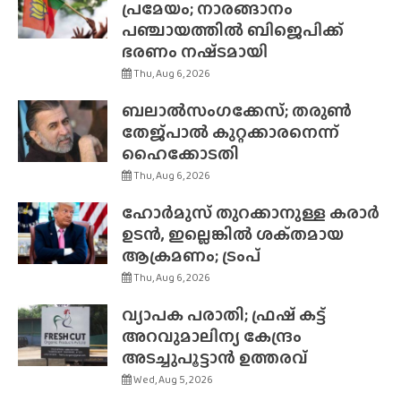
പ്രമേയം; നാരങ്ങാനം
പഞ്ചായത്തിൽ ബിജെപിക്ക്
ഭരണം നഷ്‌ടമായി
Thu, Aug 6, 2026
ബലാൽസംഗക്കേസ്; തരുൺ
തേജ്‌പാൽ കുറ്റക്കാരനെന്ന്
ഹൈക്കോടതി
Thu, Aug 6, 2026
ഹോർമുസ് തുറക്കാനുള്ള കരാർ
ഉടൻ, ഇല്ലെങ്കിൽ ശക്‌തമായ
ആക്രമണം; ട്രംപ്
Thu, Aug 6, 2026
വ്യാപക പരാതി; ഫ്രഷ് കട്ട്
അറവുമാലിന്യ കേന്ദ്രം
അടച്ചുപൂട്ടാൻ ഉത്തരവ്
Wed, Aug 5, 2026