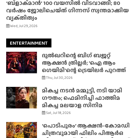
‘ബ്‌ളാക്‌മാൻ’ 100 വയസിൽ വിടവാങ്ങി; 80
വർഷം ജോലിചെയ്‌ത്‌ ഗിന്നസ് സ്വന്തമാക്കിയ
വ്യക്‌തിത്വം
Wed, Jul 29, 2026
ENTERTAINMENT
ദുൽഖറിന്റെ ബിഗ് ബജറ്റ്
ആക്ഷൻ ത്രില്ലർ; ‘ഐ ആം
ഗെയിമി’ന്റെ ട്രെയിലർ പുറത്ത്
Thu, Jul 30, 2026
മികച്ച നടൻ മമ്മൂട്ടി, നടി യാമി
ഗൗതം; ഫെമിനിച്ചി ഫാത്തിമ
മികച്ച മലയാള സിനിമ
Sat, Jul 18, 2026
‘പൊടിപൂരം’ ആക്ഷൻ-കോമഡി
ചിത്രവുമായി ഫിലിം പിആർഒ