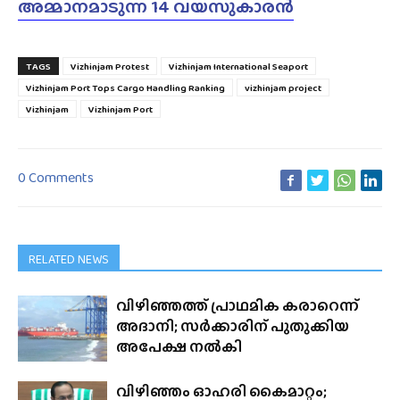
അമ്മാനമാടുന്ന 14 വയസുകാരൻ
TAGS
Vizhinjam Protest
Vizhinjam International Seaport
Vizhinjam Port Tops Cargo Handling Ranking
vizhinjam project
Vizhinjam
Vizhinjam Port
0 Comments
RELATED NEWS
വിഴിഞ്ഞത്ത് പ്രാഥമിക കരാറെന്ന്
അദാനി; സർക്കാരിന് പുതുക്കിയ
അപേക്ഷ നൽകി
വിഴിഞ്ഞം ഓഹരി കൈമാറ്റം;