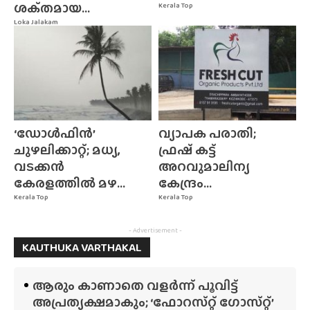
ശക്‌തമായ...
Kerala Top
Loka Jalakam
‘ഡോൾഫിൻ’
വ്യാപക പരാതി;
ചുഴലിക്കാറ്റ്; മധ്യ,
ഫ്രഷ് കട്ട്
വടക്കൻ
അറവുമാലിന്യ
കേരളത്തിൽ മഴ...
കേന്ദ്രം...
Kerala Top
Kerala Top
- Advertisement -
KAUTHUKA VARTHAKAL
ആരും കാണാതെ വളർന്ന് പൂവിട്ട്
അപ്രത്യക്ഷമാകും; ‘ഫോറസ്‌റ്റ്‌ ഗോസ്‌റ്റ്’