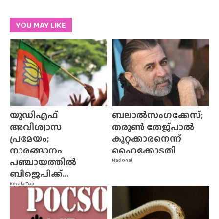
YOU MAY LIKE
യുഡിഎഫ്
ബലാൽസംഗക്കേസ്;
അവിശ്വാസ
തരുൺ തേജ്‌പാൽ
പ്രമേയം;
കുറ്റക്കാരനെന്ന്
നാരങ്ങാനം
ഹൈക്കോടതി
പഞ്ചായത്തിൽ
National
ബിജെപിക്ക്...
Kerala Top