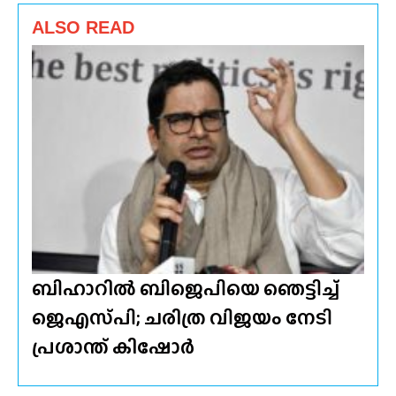
ALSO READ
ബിഹാറിൽ ബിജെപിയെ ഞെട്ടിച്ച്
ജെഎസ്‌പി; ചരിത്ര വിജയം നേടി
പ്രശാന്ത് കിഷോർ