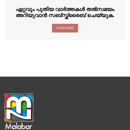
ഏറ്റവും പുതിയ വാർത്തകൾ തൽസമയം
അറിയുവാൻ സബ്സ്ക്രൈബ് ചെയ്യുക.
SUBSCRIBE