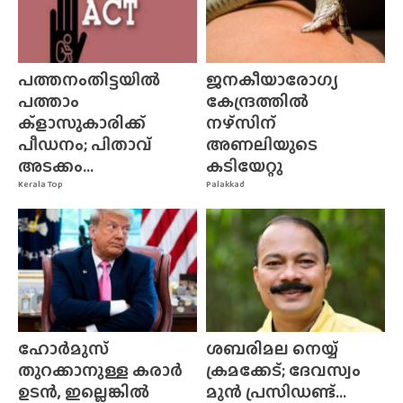
പത്തനംതിട്ടയിൽ
ജനകീയാരോഗ്യ
പത്താം
കേന്ദ്രത്തിൽ
ക്ളാസുകാരിക്ക്
നഴ്‌സിന്‌
പീഡനം; പിതാവ്
അണലിയുടെ
അടക്കം...
കടിയേറ്റു
Kerala Top
Palakkad
ഹോർമുസ്
ശബരിമല നെയ്യ്
തുറക്കാനുള്ള കരാർ
ക്രമക്കേട്; ദേവസ്വം
ഉടൻ, ഇല്ലെങ്കിൽ
മുൻ പ്രസിഡണ്ട്...