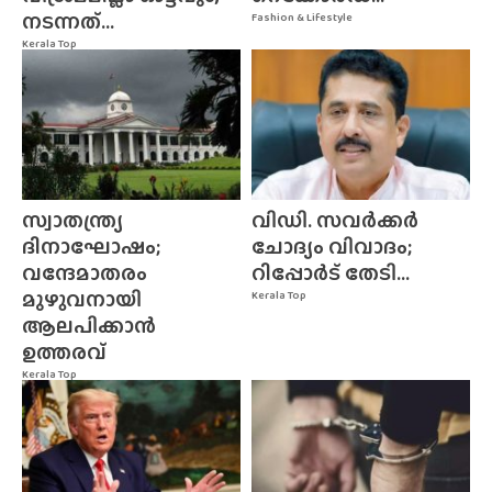
നടന്നത്...
Fashion & Lifestyle
Kerala Top
സ്വാതന്ത്ര്യ
വിഡി. സവർക്കർ
ദിനാഘോഷം;
ചോദ്യം വിവാദം;
വന്ദേമാതരം
റിപ്പോർട് തേടി...
മുഴുവനായി
Kerala Top
ആലപിക്കാൻ
ഉത്തരവ്
Kerala Top