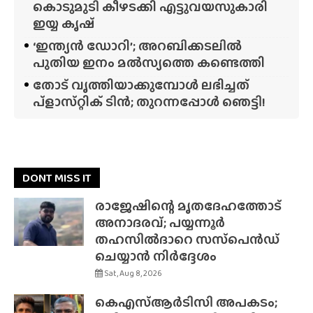
കൊടുമുടി കീഴടക്കി എട്ടുവയസുകാരി
ഇയ്യ കൃഷ്
‘ഇന്ത്യൻ ഡോറി’; അറബിക്കടലിൽ
പുതിയ ഇനം മൽസ്യത്തെ കണ്ടെത്തി
തോട് വൃത്തിയാക്കുമ്പോൾ ലഭിച്ചത്
പ്‌ളാസ്‌റ്റിക് ടിൻ; തുറന്നപ്പോൾ ഞെട്ടി!
DONT MISS IT
രാജേഷിന്റെ മൃതദേഹത്തോട്
അനാദരവ്; പയ്യന്നൂർ
തഹസിൽദാറെ സസ്‌പെൻഡ്
ചെയ്യാൻ നിർദ്ദേശം
Sat, Aug 8, 2026
കെഎസ്ആർടിസി അപകടം;