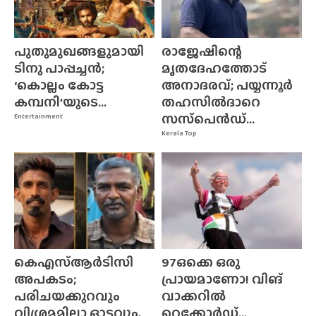
പുതുമുഖങ്ങളുമായി
രാജേഷിന്റെ
ടിനു പാപ്പച്ചൻ;
മൃതദേഹത്തോട്
‘കൊല്ലം കോട്ട
അനാദരവ്; പയ്യന്നൂർ
കമ്പനി’യുടെ...
തഹസിൽദാറെ
സസ്‌പെൻഡ്...
Entertainment
Kerala Top
കെഎസ്ആർടിസി
97ഒക്കെ ഒരു
അപകടം;
പ്രായമാണോ! വിങ്
പരിചയക്കുറവും
വാക്കറിൽ
വിശ്രമമില്ലാ ഓട്ടവും,
റെക്കോർഡ്...