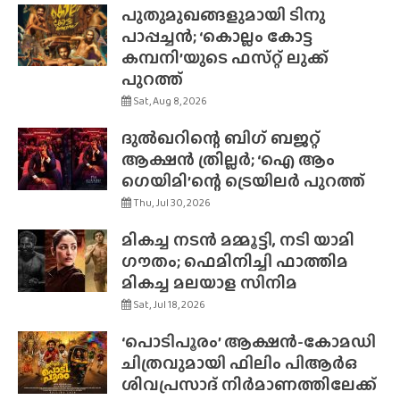
പുതുമുഖങ്ങളുമായി ടിനു
പാപ്പച്ചൻ; ‘കൊല്ലം കോട്ട
കമ്പനി’യുടെ ഫസ്‌റ്റ് ലുക്ക്
പുറത്ത്
Sat, Aug 8, 2026
ദുൽഖറിന്റെ ബിഗ് ബജറ്റ്
ആക്ഷൻ ത്രില്ലർ; ‘ഐ ആം
ഗെയിമി’ന്റെ ട്രെയിലർ പുറത്ത്
Thu, Jul 30, 2026
മികച്ച നടൻ മമ്മൂട്ടി, നടി യാമി
ഗൗതം; ഫെമിനിച്ചി ഫാത്തിമ
മികച്ച മലയാള സിനിമ
Sat, Jul 18, 2026
‘പൊടിപൂരം’ ആക്ഷൻ-കോമഡി
ചിത്രവുമായി ഫിലിം പിആർഒ
ശിവപ്രസാദ് നിർമാണത്തിലേക്ക്