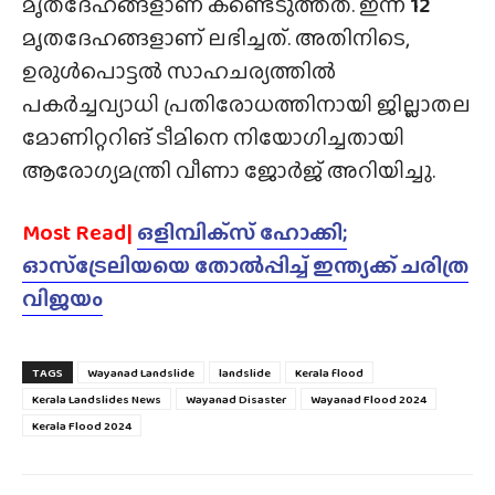
മൃതദേഹങ്ങളാണ് കണ്ടെടുത്തത്. ഇന്ന്
12
മൃതദേഹങ്ങളാണ് ലഭിച്ചത്. അതിനിടെ,
ഉരുൾപൊട്ടൽ സാഹചര്യത്തിൽ
പകർച്ചവ്യാധി പ്രതിരോധത്തിനായി ജില്ലാതല
മോണിറ്ററിങ് ടീമിനെ നിയോഗിച്ചതായി
ആരോഗ്യമന്ത്രി വീണാ ജോർജ് അറിയിച്ചു.
Most Read|
ഒളിമ്പിക്‌സ് ഹോക്കി;
ഓസ്ട്രേലിയയെ തോൽപ്പിച്ച് ഇന്ത്യക്ക് ചരിത്ര
വിജയം
TAGS
Wayanad Landslide
landslide
Kerala flood
Kerala Landslides News
Wayanad Disaster
Wayanad Flood 2024
Kerala Flood 2024