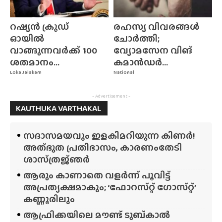
റഷ്യൻ ക്രൂഡ്
രഹസ്യ വിവരങ്ങൾ
ഓയിൽ
ചോർത്തി;
വാങ്ങുന്നവർക്ക് 100
വ്യോമസേന വിങ്‌
ശതമാനം...
കമാൻഡർ...
Loka Jalakam
National
- Advertisement -
KAUTHUKA VARTHAKAL
സദാസമയവും ഇളകിമറിയുന്ന കിണർ!
അത്‌ഭുത പ്രതിഭാസം, കാരണംതേടി
ശാസ്‌ത്രജ്‌ഞർ
ആരും കാണാതെ വളർന്ന് പൂവിട്ട്
അപ്രത്യക്ഷമാകും; ‘ഫോറസ്‌റ്റ്‌ ഗോസ്‌റ്റ്’
കണ്ണൂരിലും
ആഫ്രിക്കയിലെ മൗണ്ട് ടുബ്‌കാൽ