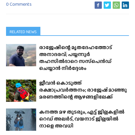
0 Comments
RELATED NEWS
രാജേഷിന്റെ മൃതദേഹത്തോട്
അനാദരവ്; പയ്യന്നൂർ
തഹസിൽദാറെ സസ്‌പെൻഡ്
ചെയ്യാൻ നിർദ്ദേശം
ജീവൻ കൊടുത്ത്
രക്ഷാപ്രവർത്തനം; രാജേഷ് മാഞ്ഞു
മരണത്തിന്റെ ആഴങ്ങളിലേക്ക്
കനത്ത മഴ തുടരും, എട്ട് ജില്ലകളിൽ
റെഡ് അലർട്, വയനാട് ജില്ലയിൽ
നാളെ അവധി