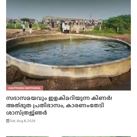
KAUTHUKA VARTHAKAL
സദാസമയവും ഇളകിമറിയുന്ന കിണർ!
അത്‌ഭുത പ്രതിഭാസം, കാരണംതേടി
ശാസ്‌ത്രജ്‌ഞർ
Sat, Aug 8, 2026