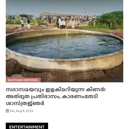
KAUTHUKA VARTHAKAL
സദാസമയവും ഇളകിമറിയുന്ന കിണർ!
അത്‌ഭുത പ്രതിഭാസം, കാരണംതേടി
ശാസ്‌ത്രജ്‌ഞർ
Sat, Aug 8, 2026
ENTERTAINMENT