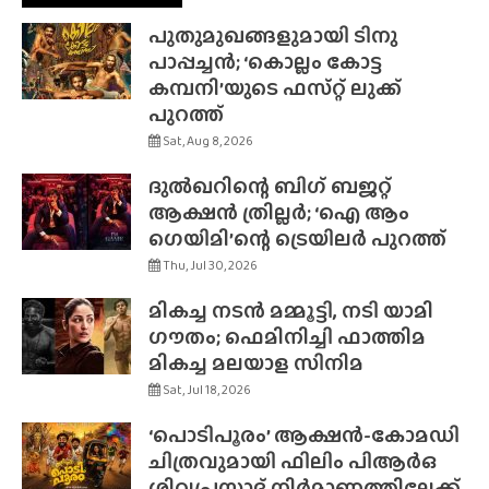
പുതുമുഖങ്ങളുമായി ടിനു
പാപ്പച്ചൻ; ‘കൊല്ലം കോട്ട
കമ്പനി’യുടെ ഫസ്‌റ്റ് ലുക്ക്
പുറത്ത്
Sat, Aug 8, 2026
ദുൽഖറിന്റെ ബിഗ് ബജറ്റ്
ആക്ഷൻ ത്രില്ലർ; ‘ഐ ആം
ഗെയിമി’ന്റെ ട്രെയിലർ പുറത്ത്
Thu, Jul 30, 2026
മികച്ച നടൻ മമ്മൂട്ടി, നടി യാമി
ഗൗതം; ഫെമിനിച്ചി ഫാത്തിമ
മികച്ച മലയാള സിനിമ
Sat, Jul 18, 2026
‘പൊടിപൂരം’ ആക്ഷൻ-കോമഡി
ചിത്രവുമായി ഫിലിം പിആർഒ
ശിവപ്രസാദ് നിർമാണത്തിലേക്ക്