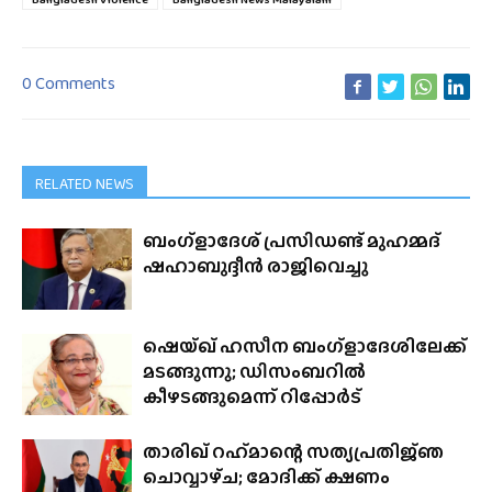
0 Comments
RELATED NEWS
ബംഗ്ളാദേശ് പ്രസിഡണ്ട് മുഹമ്മദ്
ഷഹാബുദ്ദീൻ രാജിവെച്ചു
ഷെയ്ഖ് ഹസീന ബംഗ്ളാദേശിലേക്ക്‌
മടങ്ങുന്നു; ഡിസംബറിൽ
കീഴടങ്ങുമെന്ന് റിപ്പോർട്
താരിഖ് റഹ്‌മാന്റെ സത്യപ്രതിജ്‌ഞ
ചൊവ്വാഴ്‌ച; മോദിക്ക് ക്ഷണം