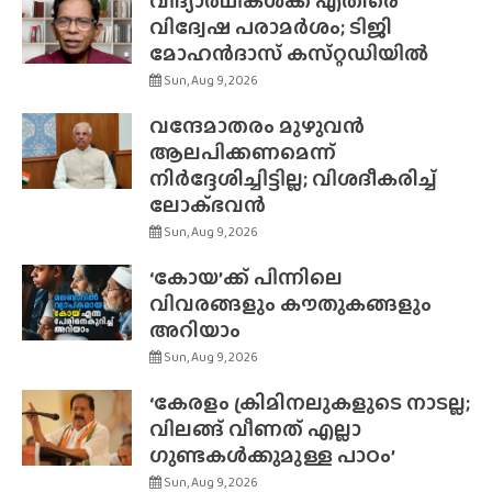
വിദ്യാർഥികൾക്ക് എതിരെ
വിദ്വേഷ പരാമർശം; ടിജി
മോഹൻദാസ് കസ്‌റ്റഡിയിൽ
Sun, Aug 9, 2026
വന്ദേമാതരം മുഴുവൻ
ആലപിക്കണമെന്ന്
നിർദ്ദേശിച്ചിട്ടില്ല; വിശദീകരിച്ച്
ലോക്‌ഭവൻ
Sun, Aug 9, 2026
‘കോയ’ക്ക് പിന്നിലെ
വിവരങ്ങളും കൗതുകങ്ങളും
അറിയാം
Sun, Aug 9, 2026
‘കേരളം ക്രിമിനലുകളുടെ നാടല്ല;
വിലങ്ങ് വീണത് എല്ലാ
ഗുണ്ടകൾക്കുമുള്ള പാഠം’
Sun, Aug 9, 2026