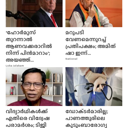
‘ഹോർമുസ്
മറുപടി
തുറന്നാൽ
വേണമെന്നുറച്ച്
ആണവക്കരാറിൽ
പ്രതിപക്ഷം; അമിത്
നിന്ന് പിൻമാറാം’;
ഷാ ഇന്ന്...
അയഞ്ഞ്...
National
Loka Jalakam
വിദ്യാർഥികൾക്ക്
ഡോക്‌ടർമാരില്ല;
എതിരെ വിദ്വേഷ
പാണത്തൂരിലെ
പരാമർശം; ടിജി
കുടുംബാരോഗ്യ