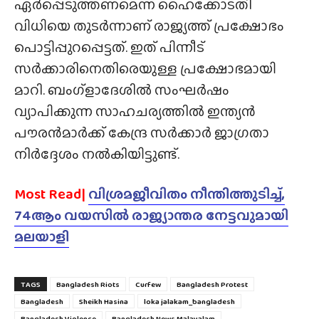
ഏർപ്പെടുത്തണമെന്ന ഹൈക്കോടതി
വിധിയെ തുടർന്നാണ് രാജ്യത്ത് പ്രക്ഷോഭം
പൊട്ടിപ്പുറപ്പെട്ടത്. ഇത് പിന്നീട്
സർക്കാരിനെതിരെയുള്ള പ്രക്ഷോഭമായി
മാറി. ബംഗ്ളാദേശിൽ സംഘർഷം
വ്യാപിക്കുന്ന സാഹചര്യത്തിൽ ഇന്ത്യൻ
പൗരൻമാർക്ക് കേന്ദ്ര സർക്കാർ ജാഗ്രതാ
നിർദ്ദേശം നൽകിയിട്ടുണ്ട്.
Most Read|
വിശ്രമജീവിതം നീന്തിത്തുടിച്ച്,
74ആം വയസിൽ രാജ്യാന്തര നേട്ടവുമായി
മലയാളി
TAGS
Bangladesh Riots
Curfew
Bangladesh Protest
Bangladesh
Sheikh Hasina
loka jalakam_bangladesh
Bangladesh Violence
Bangladesh News Malayalam