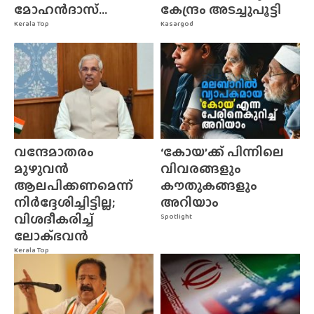
മോഹൻദാസ്...
കേന്ദ്രം അടച്ചുപൂട്ടി
Kerala Top
Kasargod
വന്ദേമാതരം
‘കോയ’ക്ക് പിന്നിലെ
മുഴുവൻ
വിവരങ്ങളും
ആലപിക്കണമെന്ന്
കൗതുകങ്ങളും
നിർദ്ദേശിച്ചിട്ടില്ല;
അറിയാം
വിശദീകരിച്ച്
Spotlight
ലോക്‌ഭവൻ
Kerala Top