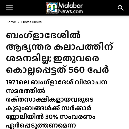
Home
Home News
ബംഗ്ളാദേശിൽ
ആഭ്യന്തര കലാപത്തിന്
ശമനമില്ല; ഇതുവരെ
കൊല്ലപ്പെട്ടത് 560 പേർ
1971ലെ ബംഗ്ളാദേശ് വിമോചന
സമരത്തിൽ
രക്‌തസാക്ഷികളായവരുടെ
കുടുംബങ്ങൾക്ക് സർക്കാർ
ജോലിയിൽ 30% സംവരണം
ഏർപ്പെടുത്തണമെന്ന