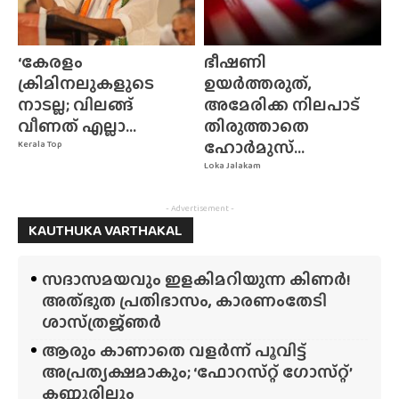
‘കേരളം
ഭീഷണി
ക്രിമിനലുകളുടെ
ഉയർത്തരുത്,
നാടല്ല; വിലങ്ങ്
അമേരിക്ക നിലപാട്
വീണത് എല്ലാ...
തിരുത്താതെ
ഹോർമുസ്...
Kerala Top
Loka Jalakam
- Advertisement -
KAUTHUKA VARTHAKAL
സദാസമയവും ഇളകിമറിയുന്ന കിണർ!
അത്‌ഭുത പ്രതിഭാസം, കാരണംതേടി
ശാസ്‌ത്രജ്‌ഞർ
ആരും കാണാതെ വളർന്ന് പൂവിട്ട്
അപ്രത്യക്ഷമാകും; ‘ഫോറസ്‌റ്റ്‌ ഗോസ്‌റ്റ്’
കണ്ണൂരിലും