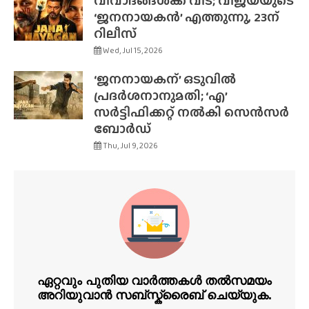
വിവാദങ്ങൾക്ക് വിട; വിജയ്‌യുടെ
‘ജനനായകൻ’ എത്തുന്നു, 23ന്
റിലീസ്
Wed, Jul 15, 2026
‘ജനനായകന്’ ഒടുവിൽ
പ്രദർശനാനുമതി; ‘എ’
സർട്ടിഫിക്കറ്റ് നൽകി സെൻസർ
ബോർഡ്
Thu, Jul 9, 2026
ഏറ്റവും പുതിയ വാർത്തകൾ തൽസമയം
അറിയുവാൻ സബ്സ്ക്രൈബ് ചെയ്യുക.