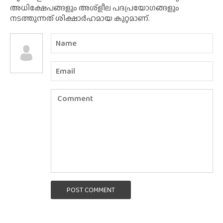
അധിക്ഷേപങ്ങളും അശ്‌ളീല പദപ്രയോഗങ്ങളും
നടത്തുന്നത് ശിക്ഷാർഹമായ കുറ്റമാണ്.
POST COMMENT