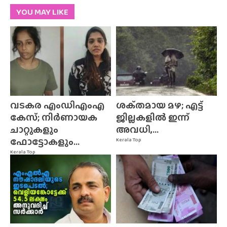
YOU MAY LIKE
വടകര എംഡിഎംഎ
ശക്‌തമായ മഴ; എട്ട്
കേസ്; നിർണായക
ജില്ലകളിൽ ഇന്ന്
ചാറ്റുകളും
അവധി,...
ഫോട്ടോകളും...
Kerala Top
Kerala Top