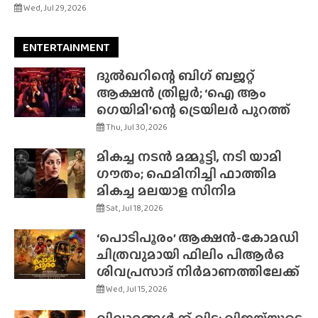
Wed, Jul 29, 2026
ENTERTAINMENT
ദുൽഖറിന്റെ ബിഗ് ബജറ്റ്
ആക്ഷൻ ത്രില്ലർ; ‘ഐ ആം
ഗെയിമി’ന്റെ ട്രെയിലർ പുറത്ത്
Thu, Jul 30, 2026
മികച്ച നടൻ മമ്മൂട്ടി, നടി യാമി
ഗൗതം; ഫെമിനിച്ചി ഫാത്തിമ
മികച്ച മലയാള സിനിമ
Sat, Jul 18, 2026
‘പൊടിപൂരം’ ആക്ഷൻ-കോമഡി
ചിത്രവുമായി ഫിലിം പിആർഒ
ശിവപ്രസാദ് നിർമാണത്തിലേക്ക്
Wed, Jul 15, 2026