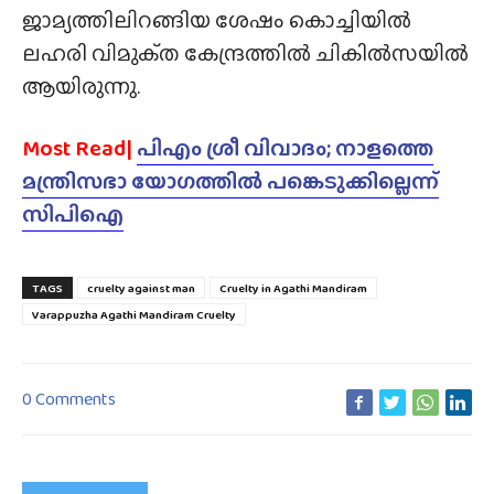
ജാമ്യത്തിലിറങ്ങിയ ശേഷം കൊച്ചിയിൽ
ലഹരി വിമുക്‌ത കേന്ദ്രത്തിൽ ചികിൽസയിൽ
ആയിരുന്നു.
Most Read|
പിഎം ശ്രീ വിവാദം; നാളത്തെ
മന്ത്രിസഭാ യോഗത്തിൽ പങ്കെടുക്കില്ലെന്ന്
സിപിഐ
TAGS
cruelty against man
Cruelty in Agathi Mandiram
Varappuzha Agathi Mandiram Cruelty
0 Comments