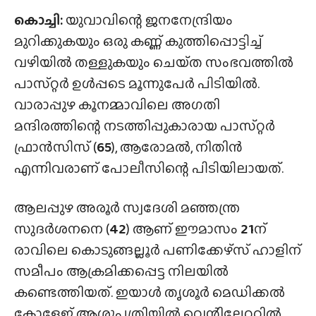
കൊച്ചി:
യുവാവിന്റെ ജനനേന്ദ്രിയം
മുറിക്കുകയും ഒരു കണ്ണ് കുത്തിപ്പൊട്ടിച്ച്
വഴിയിൽ തള്ളുകയും ചെയ്‌ത സംഭവത്തിൽ
പാസ്‌റ്റർ ഉൾപ്പടെ മൂന്നുപേർ പിടിയിൽ.
വാരാപ്പുഴ കൂനമ്മാവിലെ അഗതി
മന്ദിരത്തിന്റെ നടത്തിപ്പുകാരായ പാസ്‌റ്റർ
ഫ്രാൻസിസ് (
65
), ആരോമൽ, നിതിൻ
എന്നിവരാണ് പോലീസിന്റെ പിടിയിലായത്.
ആലപ്പുഴ അരൂർ സ്വദേശി മഞ്ഞന്ത്ര
സുദർശനനെ (
42
) ആണ് ഈമാസം
21
ന്
രാവിലെ കൊടുങ്ങല്ലൂർ പണിക്കേഴ്‌സ് ഹാളിന്
സമീപം ആക്രമിക്കപ്പെട്ട നിലയിൽ
കണ്ടെത്തിയത്. ഇയാൾ തൃശൂർ മെഡിക്കൽ
കോളേജ് ആശുപത്രിയിൽ വെന്റിലേറ്ററിൽ