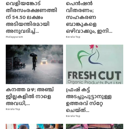
വെളിയങ്കോട്
പെൻഷൻ
തീരസംരക്ഷണത്തി
വിതരണം;
ന് 54.50 ലക്ഷം
സഹകരണ
അടിയന്തിരമായി
ബാങ്കുകളെ
അനുവദിച്ച്...
ഒഴിവാക്കും, ഇനി...
Malappuram
Kerala Top
കനത്ത മഴ; അഞ്ച്
ഫ്രഷ് കട്ട്
ജില്ലകളിൽ നാളെ
അടച്ചുപൂട്ടാനുള്ള
അവധി,...
ഉത്തരവ് സ്‌റ്റേ
ചെയ്‌ത്‌...
Kerala Top
Kerala Top