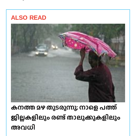
ALSO READ
കനത്ത മഴ തുടരുന്നു; നാളെ പത്ത്
ജില്ലകളിലും രണ്ട് താലൂക്കുകളിലും
അവധി