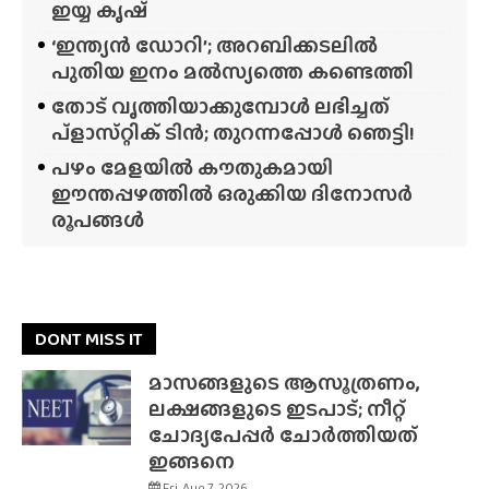
ഇയ്യ കൃഷ്
‘ഇന്ത്യൻ ഡോറി’; അറബിക്കടലിൽ
പുതിയ ഇനം മൽസ്യത്തെ കണ്ടെത്തി
തോട് വൃത്തിയാക്കുമ്പോൾ ലഭിച്ചത്
പ്‌ളാസ്‌റ്റിക് ടിൻ; തുറന്നപ്പോൾ ഞെട്ടി!
പഴം മേളയിൽ കൗതുകമായി
ഈന്തപ്പഴത്തിൽ ഒരുക്കിയ ദിനോസർ
രൂപങ്ങൾ
DONT MISS IT
മാസങ്ങളുടെ ആസൂത്രണം,
ലക്ഷങ്ങളുടെ ഇടപാട്; നീറ്റ്
ചോദ്യപേപ്പർ ചോർത്തിയത്
ഇങ്ങനെ
Fri, Aug 7, 2026