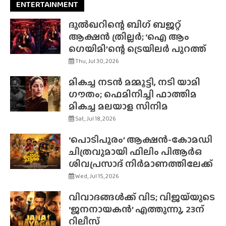
ENTERTAINMENT
ദുൽഖറിന്റെ ബിഗ് ബജറ്റ്
ആക്ഷൻ ത്രില്ലർ; ‘ഐ ആം
ഗെയിമി’ന്റെ ട്രെയിലർ പുറത്ത്
Thu, Jul 30, 2026
മികച്ച നടൻ മമ്മൂട്ടി, നടി യാമി
ഗൗതം; ഫെമിനിച്ചി ഫാത്തിമ
മികച്ച മലയാള സിനിമ
Sat, Jul 18, 2026
‘പൊടിപൂരം’ ആക്ഷൻ-കോമഡി
ചിത്രവുമായി ഫിലിം പിആർഒ
ശിവപ്രസാദ് നിർമാണത്തിലേക്ക്
Wed, Jul 15, 2026
വിവാദങ്ങൾക്ക് വിട; വിജയ്‌യുടെ
‘ജനനായകൻ’ എത്തുന്നു, 23ന്
റിലീസ്