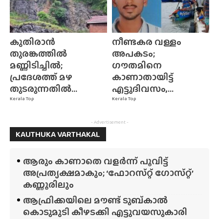
കുതിരാൻ
നീണ്ടകര വള്ളം
തുരങ്കത്തിൽ
അപകടം;
മണ്ണിടിച്ചിൽ;
ഗൗതമിനെ
പ്രദേശത്ത് മഴ
കാണാതായിട്ട്
തുടരുന്നതിൽ...
എട്ടുദിവസം,...
Kerala Top
Kerala Top
- Advertisement -
KAUTHUKA VARTHAKAL
ആരും കാണാതെ വളർന്ന് പൂവിട്ട്
അപ്രത്യക്ഷമാകും; ‘ഫോറസ്‌റ്റ്‌ ഗോസ്‌റ്റ്’
കണ്ണൂരിലും
ആഫ്രിക്കയിലെ മൗണ്ട് ടുബ്‌കാൽ
കൊടുമുടി കീഴടക്കി എട്ടുവയസുകാരി