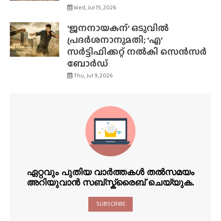
Wed, Jul 15, 2026
‘ജനനായകന്’ ഒടുവിൽ
പ്രദർശനാനുമതി; ‘എ’
സർട്ടിഫിക്കറ്റ് നൽകി സെൻസർ
ബോർഡ്
Thu, Jul 9, 2026
ഏറ്റവും പുതിയ വാർത്തകൾ തൽസമയം
അറിയുവാൻ സബ്സ്ക്രൈബ് ചെയ്യുക.
SUBSCRIBE