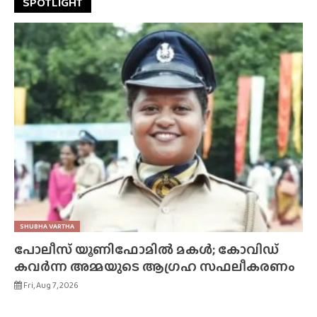
SPOTLIGHT
SHUBHA VARTHA
പോലീസ് യൂണിഫോമിൽ മകൾ; കോവിഡ്
കവർന്ന അമ്മയുടെ ആഗ്രഹ സഫലീകരണം
Fri, Aug 7, 2026