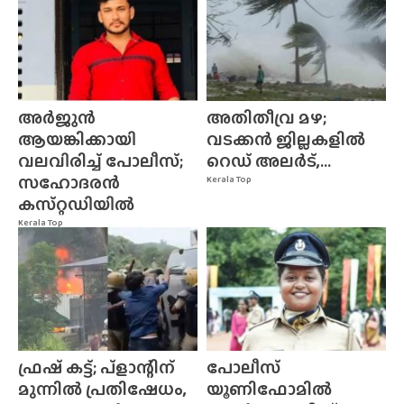
അർജുൻ
അതിതീവ്ര മഴ;
ആയങ്കിക്കായി
വടക്കൻ ജില്ലകളിൽ
വലവിരിച്ച് പോലീസ്;
റെഡ് അലർട്,...
സഹോദരൻ
Kerala Top
കസ്‌റ്റഡിയിൽ
Kerala Top
ഫ്രഷ് കട്ട്; പ്ളാന്റിന്
പോലീസ്
മുന്നിൽ പ്രതിഷേധം,
യൂണിഫോമിൽ