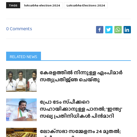
TAGS
loksabha election 2024
Loksabha Elections 2024
0 Comments
RELATED NEWS
കേരളത്തിൽ നിന്നുള്ള എംപിമാർ
സത്യപ്രതിജ്‌ഞ ചെയ്‌തു
പ്രോ ടേം സ്‌പീക്കറെ
സഹായിക്കാനുള്ള പാനൽ; ‘ഇന്ത്യ’
സഖ്യ പ്രതിനിധികൾ പിൻമാറി
ലോക്‌സഭാ സമ്മേളനം 24 മുതൽ;