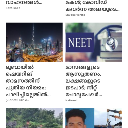
വാഹനങ്ങൾ...
മകൾ; കോവിഡ്
കവർന്ന അമ്മയുടെ...
Kozhikode
Shubha Vartha
ദുബായിൽ
മാസങ്ങളുടെ
ഷെയറിങ്
ആസൂത്രണം,
താമസത്തിന്
ലക്ഷങ്ങളുടെ
പുതിയ നിയമം;
ഇടപാട്; നീറ്റ്
പാലിച്ചില്ലെങ്കിൽ...
ചോദ്യപേപ്പർ...
പ്രവാസി ലോകം
National