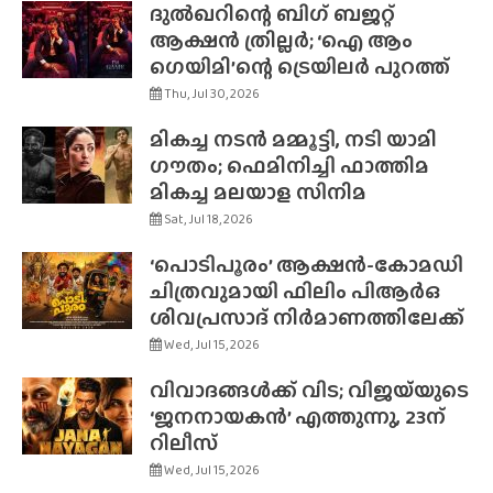
ദുൽഖറിന്റെ ബിഗ് ബജറ്റ്
ആക്ഷൻ ത്രില്ലർ; ‘ഐ ആം
ഗെയിമി’ന്റെ ട്രെയിലർ പുറത്ത്
Thu, Jul 30, 2026
മികച്ച നടൻ മമ്മൂട്ടി, നടി യാമി
ഗൗതം; ഫെമിനിച്ചി ഫാത്തിമ
മികച്ച മലയാള സിനിമ
Sat, Jul 18, 2026
‘പൊടിപൂരം’ ആക്ഷൻ-കോമഡി
ചിത്രവുമായി ഫിലിം പിആർഒ
ശിവപ്രസാദ് നിർമാണത്തിലേക്ക്
Wed, Jul 15, 2026
വിവാദങ്ങൾക്ക് വിട; വിജയ്‌യുടെ
‘ജനനായകൻ’ എത്തുന്നു, 23ന്
റിലീസ്
Wed, Jul 15, 2026