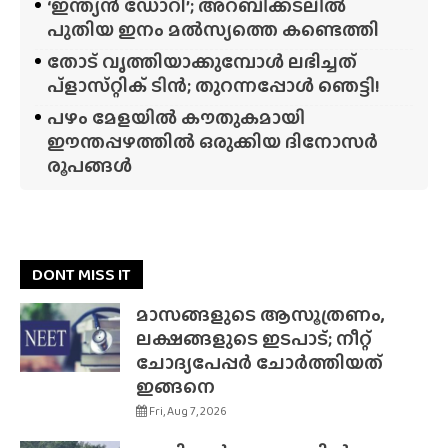
‘ഇന്ത്യൻ ഡോറി’; അറബിക്കടലിൽ
പുതിയ ഇനം മൽസ്യത്തെ കണ്ടെത്തി
തോട് വൃത്തിയാക്കുമ്പോൾ ലഭിച്ചത്
പ്‌ളാസ്‌റ്റിക് ടിൻ; തുറന്നപ്പോൾ ഞെട്ടി!
പഴം മേളയിൽ കൗതുകമായി
ഈന്തപ്പഴത്തിൽ ഒരുക്കിയ ദിനോസർ
രൂപങ്ങൾ
DONT MISS IT
മാസങ്ങളുടെ ആസൂത്രണം,
ലക്ഷങ്ങളുടെ ഇടപാട്; നീറ്റ്
ചോദ്യപേപ്പർ ചോർത്തിയത്
ഇങ്ങനെ
Fri, Aug 7, 2026