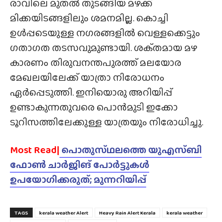
രാവിലെ മുതൽ തുടങ്ങിയ മഴക്ക്
മിക്കയിടങ്ങളിലും ശമനമില്ല. കൊച്ചി
ഉൾപ്പടെയുള്ള നഗരങ്ങളിൽ വെള്ളക്കെട്ടും
ഗതാഗത തടസവുമുണ്ടായി. ശക്‌തമായ മഴ
കാരണം തിരുവനന്തപുരത്ത് മലയോര
മേഖലയിലേക്ക് യാത്രാ നിരോധനം
ഏർപ്പെടുത്തി. ഇനിയൊരു അറിയിപ്പ്
ഉണ്ടാകുന്നതുവരെ പൊൻമുടി ഇക്കോ
ടൂറിസത്തിലേക്കുള്ള യാത്രയും നിരോധിച്ചു.
Most Read|
പൊതുസ്‌ഥലത്തെ യുഎസ്ബി
ഫോൺ ചാർജിങ് പോർട്ടുകൾ
ഉപയോഗിക്കരുത്; മുന്നറിയിപ്പ്
TAGS
kerala weather Alert
Heavy Rain Alert Kerala
kerala weather