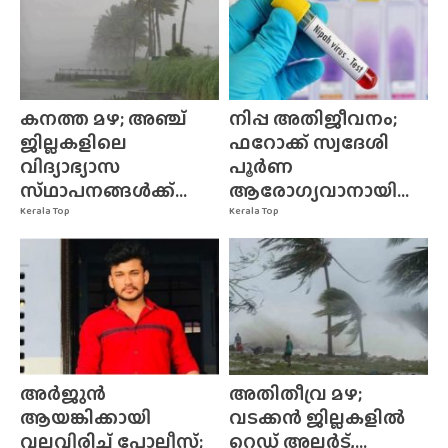
കനത്ത മഴ; അഞ്ച്
നിപ്പ അതിജീവനം;
ജില്ലകളിലെ
ഫറോക്ക് സ്വദേശി
വിദ്യാഭ്യാസ
പൂർണ
സ്‌ഥാപനങ്ങൾക്ക്‌...
ആരോഗ്യവാനായി...
Kerala Top
Kerala Top
അർജുൻ
അതിതീവ്ര മഴ;
ആയങ്കിക്കായി
വടക്കൻ ജില്ലകളിൽ
വലവിരിച്ച് പോലീസ്;
റെഡ് അലർട്,...