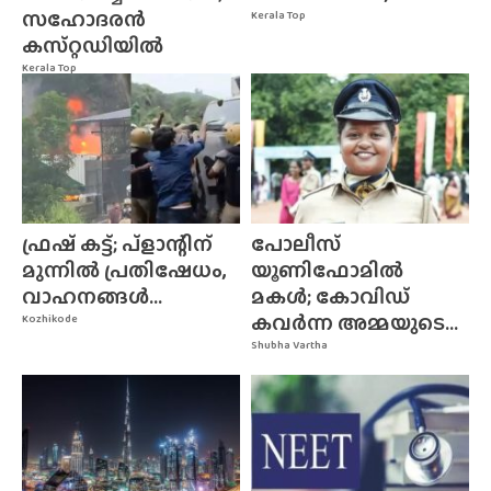
സഹോദരൻ
Kerala Top
കസ്‌റ്റഡിയിൽ
Kerala Top
ഫ്രഷ് കട്ട്; പ്ളാന്റിന്
പോലീസ്
മുന്നിൽ പ്രതിഷേധം,
യൂണിഫോമിൽ
വാഹനങ്ങൾ...
മകൾ; കോവിഡ്
കവർന്ന അമ്മയുടെ...
Kozhikode
Shubha Vartha