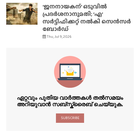
‘ജനനായകന്’ ഒടുവിൽ
പ്രദർശനാനുമതി; ‘എ’
സർട്ടിഫിക്കറ്റ് നൽകി സെൻസർ
ബോർഡ്
Thu, Jul 9, 2026
ഏറ്റവും പുതിയ വാർത്തകൾ തൽസമയം
അറിയുവാൻ സബ്സ്ക്രൈബ് ചെയ്യുക.
SUBSCRIBE