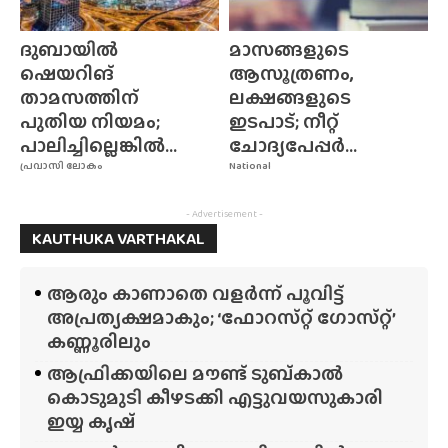
ദുബായിൽ
മാസങ്ങളുടെ
ഷെയറിങ്
ആസൂത്രണം,
താമസത്തിന്
ലക്ഷങ്ങളുടെ
പുതിയ നിയമം;
ഇടപാട്; നീറ്റ്
പാലിച്ചില്ലെങ്കിൽ...
ചോദ്യപേപ്പർ...
പ്രവാസി ലോകം
National
- Advertisement -
KAUTHUKA VARTHAKAL
ആരും കാണാതെ വളർന്ന് പൂവിട്ട്
അപ്രത്യക്ഷമാകും; ‘ഫോറസ്‌റ്റ്‌ ഗോസ്‌റ്റ്’
കണ്ണൂരിലും
ആഫ്രിക്കയിലെ മൗണ്ട് ടുബ്‌കാൽ
കൊടുമുടി കീഴടക്കി എട്ടുവയസുകാരി
ഇയ്യ കൃഷ്