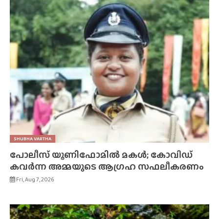
SHUBHA VARTHA
പോലീസ് യൂണിഫോമിൽ മകൾ; കോവിഡ്
കവർന്ന അമ്മയുടെ ആഗ്രഹ സഫലീകരണം
Fri, Aug 7, 2026