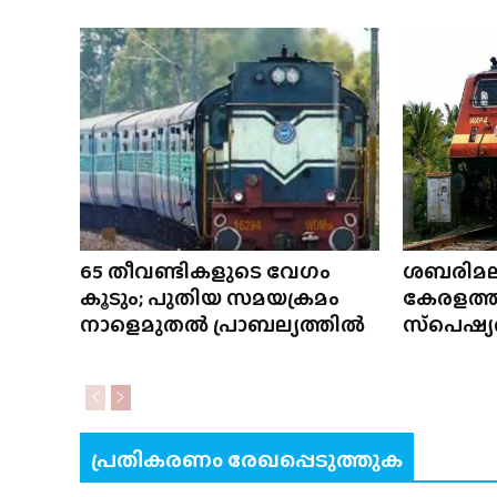
65 തീവണ്ടികളുടെ വേഗം
ശബരിമല
കൂടും; പുതിയ സമയക്രമം
കേരളത്ത
നാളെമുതൽ പ്രാബല്യത്തിൽ
സ്‌പെഷ്യ
പ്രതികരണം രേഖപ്പെടുത്തുക