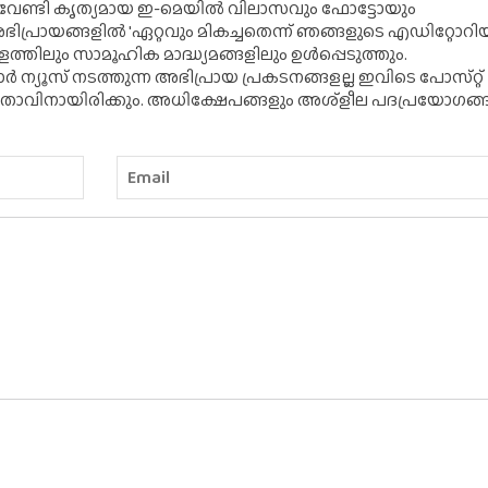
് വേണ്ടി കൃത്യമായ ഇ-മെയിൽ വിലാസവും ഫോട്ടോയും
ന അഭിപ്രായങ്ങളിൽ 'ഏറ്റവും മികച്ചതെന്ന് ഞങ്ങളുടെ എഡിറ്റോ
്തിലും സാമൂഹിക മാദ്ധ്യമങ്ങളിലും ഉൾപ്പെടുത്തും.
 ന്യൂസ് നടത്തുന്ന അഭിപ്രായ പ്രകടനങ്ങളല്ല ഇവിടെ പോസ്‌റ്റ്
ിതാവിനായിരിക്കും. അധിക്ഷേപങ്ങളും അശ്‌ളീല പദപ്രയോഗങ്