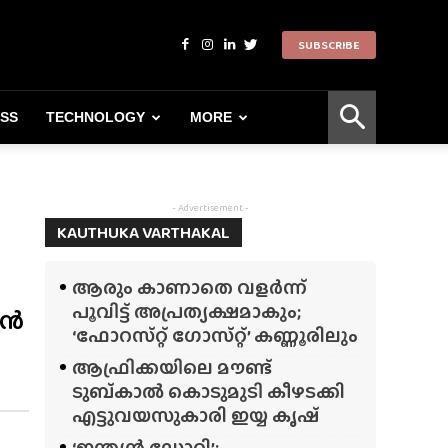
SUBSCRIBE
ESS
TECHNOLOGY
MORE
ൽ
- Advertisement -
KAUTHUKA VARTHAKAL
ആരും കാണാതെ വളർന്ന്
പൂവിട്ട് അപ്രത്യക്ഷമാകും;
ാൻ
‘ഫോറസ്‌റ്റ്‌ ഗോസ്‌റ്റ്’ കണ്ണൂരിലും
ആഫ്രിക്കയിലെ മൗണ്ട്
ടുബ്‌കാൽ കൊടുമുടി കീഴടക്കി
എട്ടുവയസുകാരി ഇയ്യ കൃഷ്
‘ഇന്ത്യൻ ഡോറി’;