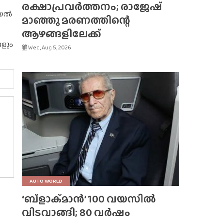
രക്ഷാപ്രവർത്തനം; രാജേഷ്
റിയൽ
മാഞ്ഞു മരണത്തിന്റെ
ആഴങ്ങളിലേക്ക്
ങളും
Wed, Aug 5, 2026
AUTO WORLD
‘ബ്‌ളാക്‌മാൻ’ 100 വയസിൽ
വിടവാങ്ങി; 80 വർഷം