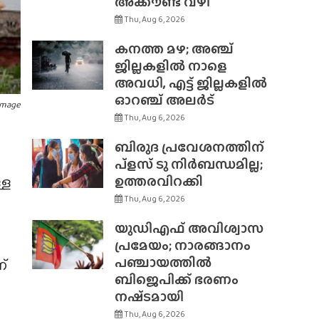
അക്കൗണ്ട് വഴി
Thu, Aug 6, 2026
കനത്ത മഴ; അഞ്ച്
ജില്ലകളിൽ നാളെ
അവധി, എട്ട് ജില്ലകളിൽ
ഓറഞ്ച് അലർട്
Image
Thu, Aug 6, 2026
ബിരുദ പ്രവേശനത്തിന്
പ്ളസ് ടു നിർബന്ധമില്ല;
ഉത്തരവിറക്കി
്ള
Thu, Aug 6, 2026
യുഡിഎഫ് അവിശ്വാസ
പ്രമേയം; നാരങ്ങാനം
പഞ്ചായത്തിൽ
്
ബിജെപിക്ക് ഭരണം
നഷ്‌ടമായി
Thu, Aug 6, 2026