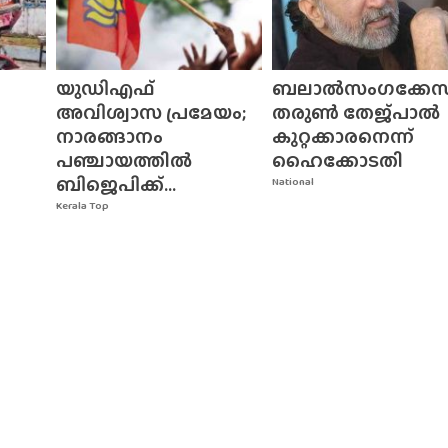
യുഡിഎഫ്
ബലാൽസംഗക്കേസ്
അവിശ്വാസ പ്രമേയം;
തരുൺ തേജ്‌പാൽ
നാരങ്ങാനം
കുറ്റക്കാരനെന്ന്
പഞ്ചായത്തിൽ
ഹൈക്കോടതി
ബിജെപിക്ക്...
National
Kerala Top