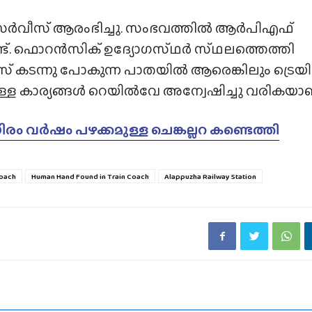
േഷം സർവീസ് ആരംഭിച്ചു. സംഭവത്തിൽ ആർപിഎഫ്
്ട്. ഫൊറൻസിക് ഉദ്യോഗസ്‌ഥർ സ്‌ഥലത്തെത്തി
സ് കടന്നു പോകുന്ന പാതയിൽ ആരെങ്കിലും ട്രെയ
െയുള്ള കാര്യങ്ങൾ റെയിൽവേ അന്വേഷിച്ചു വരികയാണ
യിരം വർഷം പഴക്കമുള്ള ചെങ്കല്ലറ കണ്ടെത്തി
Coach
Human Hand Found in Train Coach
Alappuzha Railway Station