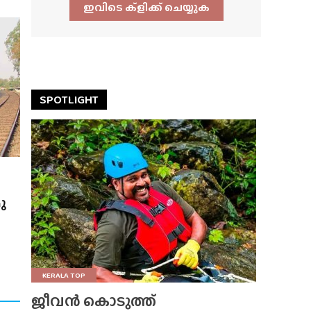
ഇവിടെ ക്ളിക്ക്‌ ചെയ്യുക
SPOTLIGHT
ു
KERALA TOP
ജീവൻ കൊടുത്ത്