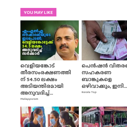
YOU MAY LIKE
വെളിയങ്കോട്
പെൻഷൻ വിതര
തീരസംരക്ഷണത്തി
സഹകരണ
ന് 54.50 ലക്ഷം
ബാങ്കുകളെ
അടിയന്തിരമായി
ഒഴിവാക്കും, ഇനി..
അനുവദിച്ച്...
Kerala Top
Malappuram