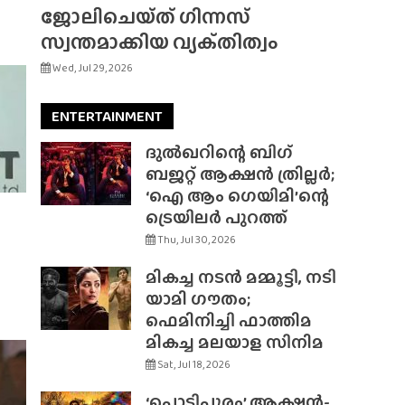
ജോലിചെയ്‌ത്‌ ഗിന്നസ്
സ്വന്തമാക്കിയ വ്യക്‌തിത്വം
Wed, Jul 29, 2026
ENTERTAINMENT
ദുൽഖറിന്റെ ബിഗ്
ബജറ്റ് ആക്ഷൻ ത്രില്ലർ;
‘ഐ ആം ഗെയിമി’ന്റെ
ട്രെയിലർ പുറത്ത്
Thu, Jul 30, 2026
മികച്ച നടൻ മമ്മൂട്ടി, നടി
യാമി ഗൗതം;
ഫെമിനിച്ചി ഫാത്തിമ
മികച്ച മലയാള സിനിമ
Sat, Jul 18, 2026
‘പൊടിപൂരം’ ആക്ഷൻ-