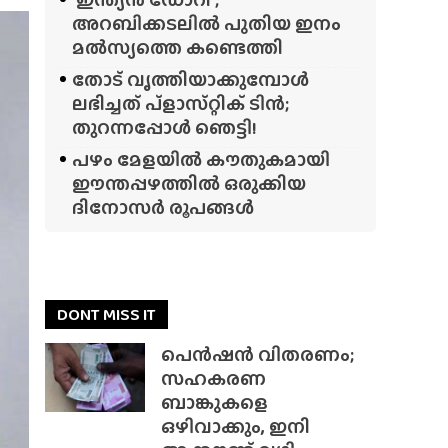
അറബിക്കടലിൽ പുതിയ ഇനം
മൽസ്യത്തെ കണ്ടെത്തി
തോട് വൃത്തിയാക്കുമ്പോൾ
ലഭിച്ചത് പ്‌ളാസ്‌റ്റിക് ടിൻ;
തുറന്നപ്പോൾ ഞെട്ടി!
പഴം മേളയിൽ കൗതുകമായി
ഈന്തപ്പഴത്തിൽ ഒരുക്കിയ
ദിനോസർ രൂപങ്ങൾ
DONT MISS IT
പെൻഷൻ വിതരണം;
സഹകരണ
ബാങ്കുകളെ
ഒഴിവാക്കും, ഇനി