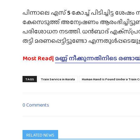
പിന്നാലെ എസ്
5
കോച്ച് പിടിച്ചിട്ട ശ
കേസെടുത്ത് അന്വേഷണം ആരംഭിച്ചിട്ടുണ
പരിശോധന നടത്തി. ധൻബാദ് എക്‌സ്‌പ്ര
തട്ടി മരണപ്പെട്ടിട്ടുണ്ടോ എന്നതുൾപ്പട
Most Read|
മണ്ണ് നീക്കുന്നതിനിടെ രണ്ടാ
TAGS
Train Service in Kerala
Human Hand is Found Under a Train 
0 Comments
RELATED NEWS