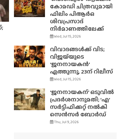
കോമഡി ചിത്രവുമായി
ഫിലിം പിആർഒ
ശിവപ്രസാദ്
;
നിർമാണത്തിലേക്ക്
Wed, Jul 15, 2026
വിവാദങ്ങൾക്ക് വിട;
വിജയ്‌യുടെ
‘ജനനായകൻ’
എത്തുന്നു, 23ന് റിലീസ്
Wed, Jul 15, 2026
‘ജനനായകന്’ ഒടുവിൽ
പ്രദർശനാനുമതി; ‘എ’
സർട്ടിഫിക്കറ്റ് നൽകി
സെൻസർ ബോർഡ്
Thu, Jul 9, 2026