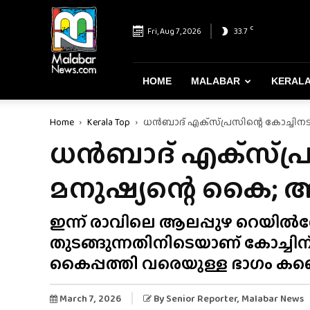
Malabar
News
C
Fri, Aug 7, 2026
33.7
–
Most
Reliable
&
HOME
MALABAR
KERAL
Dependable
News
Home
Kerala Top
ധൻബാദ് എക്‌സ്‌പ്രസിന്റെ കോച്ചി
Portal
ധൻബാദ് എക്‌സ്‌പ്
മനുഷ്യന്റെ കൈ;
ഇന്ന് രാവിലെ ആലപ്പുഴ റെയിൽവേ 
തുടങ്ങുന്നതിനിടെയാണ് കോച്ച
കൈപ്പത്തി വരെയുള്ള ഭാഗം കണ്
March 7, 2026
By
Senior Reporter
, Malabar News