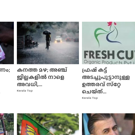
ണം;
കനത്ത മഴ; അഞ്ച്
ഫ്രഷ് കട്ട്
ജില്ലകളിൽ നാളെ
അടച്ചുപൂട്ടാനുള്ള
അവധി,...
ഉത്തരവ് സ്‌റ്റേ
.
ചെയ്‌ത്‌...
Kerala Top
Kerala Top