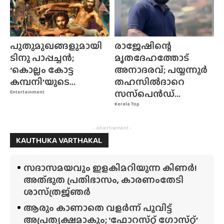
പുതുമുഖങ്ങളുമായി
രാജേഷിന്റെ
ടിനു പാപ്പച്ചൻ;
മൃതദേഹത്തോട്
‘കൊല്ലം കോട്ട
അനാദരവ്; പയ്യന്നൂർ
കമ്പനി’യുടെ...
തഹസിൽദാറെ
സസ്‌പെൻഡ്...
Entertainment
Kerala Top
- Advertisement -
KAUTHUKA VARTHAKAL
സദാസമയവും ഇളകിമറിയുന്ന കിണർ!
അത്‌ഭുത പ്രതിഭാസം, കാരണംതേടി
ശാസ്‌ത്രജ്‌ഞർ
ആരും കാണാതെ വളർന്ന് പൂവിട്ട്
അപ്രത്യക്ഷമാകും; ‘ഫോറസ്‌റ്റ്‌ ഗോസ്‌റ്റ്’