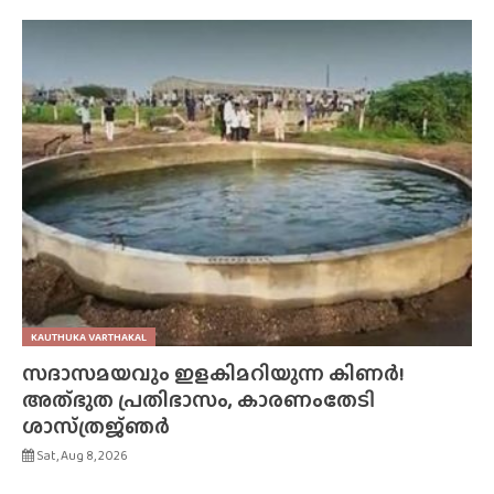
KAUTHUKA VARTHAKAL
സദാസമയവും ഇളകിമറിയുന്ന കിണർ!
അത്‌ഭുത പ്രതിഭാസം, കാരണംതേടി
ശാസ്‌ത്രജ്‌ഞർ
Sat, Aug 8, 2026