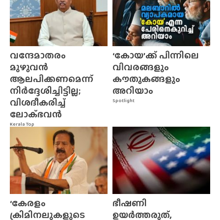
വന്ദേമാതരം
‘കോയ’ക്ക് പിന്നിലെ
മുഴുവൻ
വിവരങ്ങളും
ആലപിക്കണമെന്ന്
കൗതുകങ്ങളും
നിർദ്ദേശിച്ചിട്ടില്ല;
അറിയാം
വിശദീകരിച്ച്
Spotlight
ലോക്‌ഭവൻ
Kerala Top
‘കേരളം
ഭീഷണി
ക്രിമിനലുകളുടെ
ഉയർത്തരുത്,