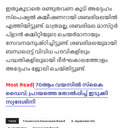
ഇതുകൂടാതെ രണ്ടുതവണ കൂടി അദ്ദേഹം
സ്‌പെഷ്യൽ കമ്മീഷണറായി ശബരിമലയിൽ
എത്തിയിട്ടുണ്ട്. മാത്രമല്ല, ശബരിമല മാസ്‌റ്റർ
പ്ളാൻ കമ്മിറ്റിയുടെ ചെയർമാനായും
സേവനമനുഷ്‌ഠിച്ചിട്ടുണ്ട്. ശബരിമലയുമായി
ബന്ധപ്പെട്ട് വിവിധ പദവികളിലും
പദ്ധതികളിലുമായി ദീർഘകാലത്തോളം
അദ്ദേഹം ജോലി ചെയ്‌തിട്ടുണ്ട്‌.
Most Read|
70ആം വയസിൽ സ്‌കൈ
ഡൈവ്; പ്രായത്തെ തോൽപ്പിച്ച് ഇടുക്കി
സ്വദേശിനി
TAGS
Travancore Devaswom Board
K. Jayakumar IAS
K. Jayakumar
Devaswom Board