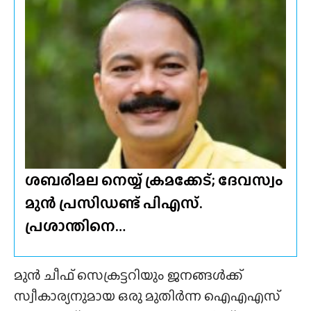
ശബരിമല നെയ്യ് ക്രമക്കേട്; ദേവസ്വം
മുൻ പ്രസിഡണ്ട് പിഎസ്.
പ്രശാന്തിനെ…
മുൻ ചീഫ് സെക്രട്ടറിയും ജനങ്ങൾക്ക്
സ്വീകാര്യനുമായ ഒരു മുതിർന്ന ഐഎഎസ്