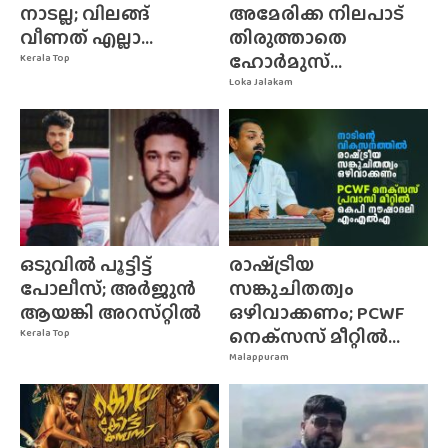
നാടല്ല; വിലങ്ങ്
അമേരിക്ക നിലപാട്
വീണത് എല്ലാ...
തിരുത്താതെ
ഹോർമുസ്...
Kerala Top
Loka Jalakam
ഒടുവിൽ പൂട്ടിട്ട്
രാഷ്‌ട്രീയ
പോലീസ്; അർജുൻ
സങ്കുചിതത്വം
ആയങ്കി അറസ്‌റ്റിൽ
ഒഴിവാക്കണം; PCWF
നെക്‌സസ്‌ മീറ്റിൽ...
Kerala Top
Malappuram