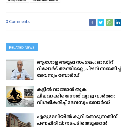
0 Comments
RELATED NEWS
ആഗോള അയ്യപ്പ സംഗമം; ഓഡിറ്റ്
റിപ്പോർട് അന്തിമമല്ല, പിഴവ് സമ്മതിച്ച്
ദേവസ്വം ബോർഡ്
കട്ടിൽ വാങ്ങാൻ തുക
ചിലവാക്കിയെന്നത് വ്യാജ വാർത്ത;
വിശദീകരിച്ച് ദേവസ്വം ബോർഡ്
എരുമേലിയിൽ കുറി തൊടുന്നതിന്
പണപ്പിരിവ്; നടപടിയെടുക്കാൻ