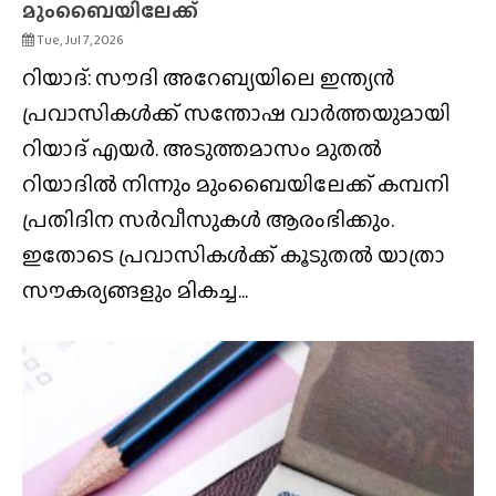
മുംബൈയിലേക്ക്
Tue, Jul 7, 2026
റിയാദ്: സൗദി അറേബ്യയിലെ ഇന്ത്യൻ
പ്രവാസികൾക്ക് സന്തോഷ വാർത്തയുമായി
റിയാദ് എയർ. അടുത്തമാസം മുതൽ
റിയാദിൽ നിന്നും മുംബൈയിലേക്ക് കമ്പനി
പ്രതിദിന സർവീസുകൾ ആരംഭിക്കും.
ഇതോടെ പ്രവാസികൾക്ക് കൂടുതൽ യാത്രാ
സൗകര്യങ്ങളും മികച്ച...