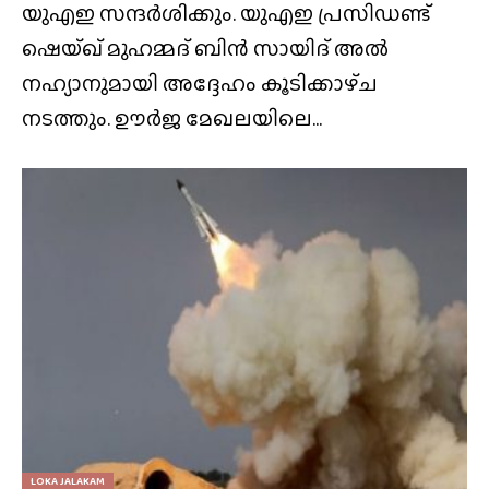
യുഎഇ സന്ദർശിക്കും. യുഎഇ പ്രസിഡണ്ട്
ഷെയ്ഖ് മുഹമ്മദ് ബിൻ സായിദ് അൽ
നഹ്യാനുമായി അദ്ദേഹം കൂടിക്കാഴ്‌ച
നടത്തും. ഊർജ മേഖലയിലെ...
LOKA JALAKAM