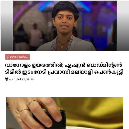
പ്രവാസി ലോകം
വാനോളം ഉയരത്തിൽ; ഏഷ്യൻ ബാഡ്‌മിന്റൺ
ടീമിൽ ഇടംനേടി പ്രവാസി മലയാളി പെൺകുട്ടി
Wed, Jul 29, 2026