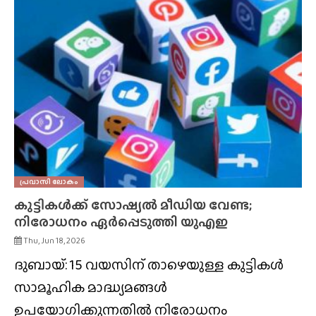
പ്രവാസി ലോകം
കുട്ടികൾക്ക് സോഷ്യൽ മീഡിയ വേണ്ട;
നിരോധനം ഏർപ്പെടുത്തി യുഎഇ
Thu, Jun 18, 2026
ദുബായ്: 15 വയസിന് താഴെയുള്ള കുട്ടികൾ
സാമൂഹിക മാദ്ധ്യമങ്ങൾ
ഉപയോഗിക്കുന്നതിൽ നിരോധനം