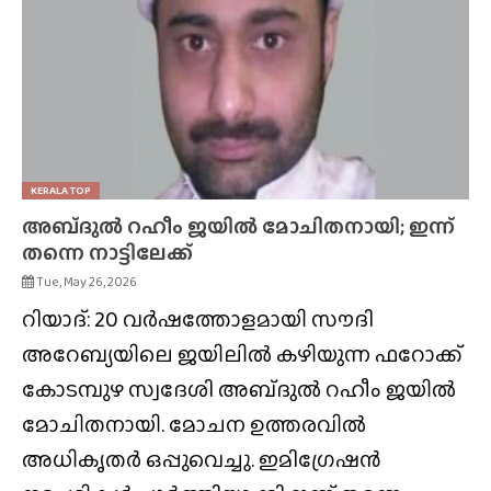
KERALA TOP
അബ്‌ദുൽ റഹീം ജയിൽ മോചിതനായി; ഇന്ന്
തന്നെ നാട്ടിലേക്ക്
Tue, May 26, 2026
റിയാദ്: 20 വർഷത്തോളമായി സൗദി
അറേബ്യയിലെ ജയിലിൽ കഴിയുന്ന ഫറോക്ക്
കോടമ്പുഴ സ്വദേശി അബ്‌ദുൽ റഹീം ജയിൽ
മോചിതനായി. മോചന ഉത്തരവിൽ
അധികൃതർ ഒപ്പുവെച്ചു. ഇമിഗ്രേഷൻ