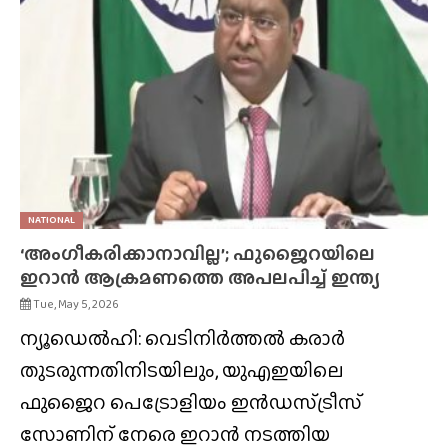
NATIONAL
‘അംഗീകരിക്കാനാവില്ല’; ഫുജൈറയിലെ
ഇറാൻ ആക്രമണത്തെ അപലപിച്ച് ഇന്ത്യ
Tue, May 5, 2026
ന്യൂഡെൽഹി: വെടിനിർത്തൽ കരാർ
തുടരുന്നതിനിടയിലും, യുഎഇയിലെ
ഫുജൈറ പെട്രോളിയം ഇൻഡസ്‌ട്രീസ്‌
സോണിന് നേരെ ഇറാൻ നടത്തിയ