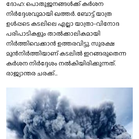
ദോഹ: പൊതുജനങ്ങൾക്ക് കർശന
നിർദ്ദേശവുമായി ഖത്തർ. ബോട്ട് യാത്ര
ഉൾപ്പടെ കടലിലെ എല്ലാ യാത്രാ-വിനോദ
പരിപാടികളും താൽക്കാലികമായി
നിർത്തിവെക്കാൻ ഉത്തരവിട്ടു. സുരക്ഷ
മുൻനിർത്തിയാണ് കടലിൽ ഇറങ്ങരുതെന്ന
കർശന നിർദ്ദേശം നൽകിയിരിക്കുന്നത്.
രാജ്യാന്തര ചരക്ക്...