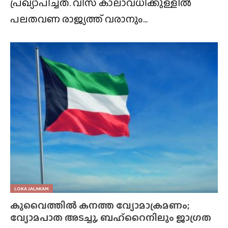
പ്രഖ്യാപിച്ചത്. വിസ കാലാവധിക്കുള്ളിൽ
പലതവണ രാജ്യത്ത് വരാനും...
LOKA JALAKAM
കുവൈത്തിൽ കനത്ത വ്യോമാക്രമണം;
വ്യോമപാത അടച്ചു, ബഹ്‌റൈനിലും ജാഗ്രത