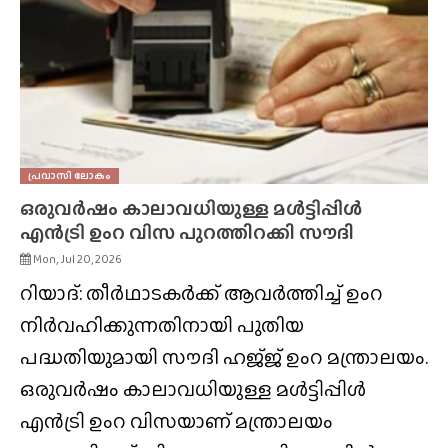
പ്രവാസി ലോകം
ഒരുവർഷം കാലാവധിയുള്ള മൾട്ടിപ്പിൾ
എൻട്രി ഉംറ വിസ പുറത്തിറക്കി സൗദി
Mon, Jul 20, 2026
റിയാദ്: തീർഥാടകർക്ക് ആവർത്തിച്ച് ഉംറ
നിർവഹിക്കുന്നതിനായി പുതിയ
പദ്ധതിയുമായി സൗദി ഹജ്‌ജ് ഉംറ മന്ത്രാലയം.
ഒരുവർഷം കാലാവധിയുള്ള മൾട്ടിപ്പിൾ
എൻട്രി ഉംറ വിസയാണ് മന്ത്രാലയം