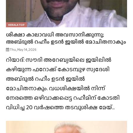
KERALA TOP
ശിക്ഷാ കാലാവധി അവസാനിക്കുന്നു;
അബ്‌ദുൽ റഹീം ഉടൻ ജയിൽ മോചിതനാകും
Thu, May 14, 2026
റിയാദ്: സൗദി അറേബ്യയിലെ ജയിലിൽ
കഴിയുന്ന ഫറോക്ക് കോടമ്പുഴ സ്വദേശി
അബ്‌ദുൽ റഹീം ഉടൻ ജയിൽ
മോചിതനാകും. വധശിക്ഷയിൽ നിന്ന്
നേരത്തെ ഒഴിവാക്കപ്പെട്ട റഹീമിന് കോടതി
വിധിച്ച 20 വർഷത്തെ തടവുശിക്ഷ മേയ്...