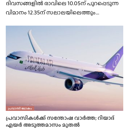
ദിവസങ്ങളിൽ രാവിലെ 10.05ന് പുറപ്പെടുന്ന
വിമാനം 12.35ന് സലാലയിലെത്തും....
പ്രവാസി ലോകം
പ്രവാസികൾക്ക് സന്തോഷ വാർത്ത; റിയാദ്
എയർ അടുത്തമാസം മുതൽ