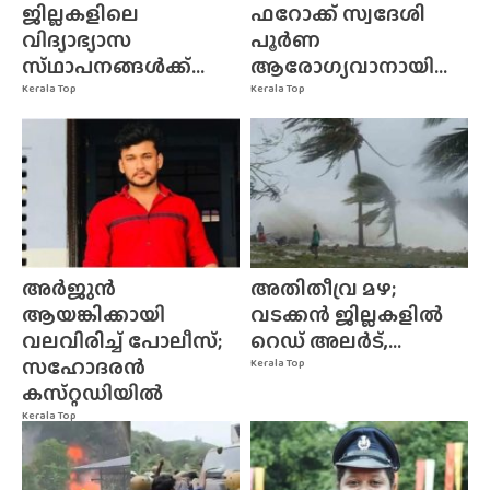
ജില്ലകളിലെ
ഫറോക്ക് സ്വദേശി
വിദ്യാഭ്യാസ
പൂർണ
സ്‌ഥാപനങ്ങൾക്ക്‌...
ആരോഗ്യവാനായി...
Kerala Top
Kerala Top
അർജുൻ
അതിതീവ്ര മഴ;
ആയങ്കിക്കായി
വടക്കൻ ജില്ലകളിൽ
വലവിരിച്ച് പോലീസ്;
റെഡ് അലർട്,...
സഹോദരൻ
Kerala Top
കസ്‌റ്റഡിയിൽ
Kerala Top