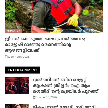
KERALA TOP
ജീവൻ കൊടുത്ത് രക്ഷാപ്രവർത്തനം;
രാജേഷ് മാഞ്ഞു മരണത്തിന്റെ
ആഴങ്ങളിലേക്ക്
Wed, Aug 5, 2026
ENTERTAINMENT
ദുൽഖറിന്റെ ബിഗ് ബജറ്റ്
ആക്ഷൻ ത്രില്ലർ; ‘ഐ ആം
ഗെയിമി’ന്റെ ട്രെയിലർ പുറത്ത്
Thu, Jul 30, 2026
മികച്ച നടൻ മമ്മൂട്ടി, നടി യാമി