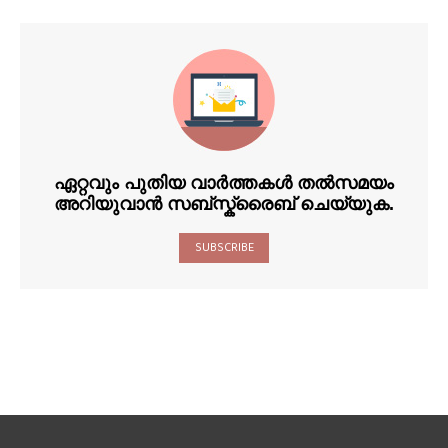
ഏറ്റവും പുതിയ വാർത്തകൾ തൽസമയം
അറിയുവാൻ സബ്സ്ക്രൈബ് ചെയ്യുക.
SUBSCRIBE