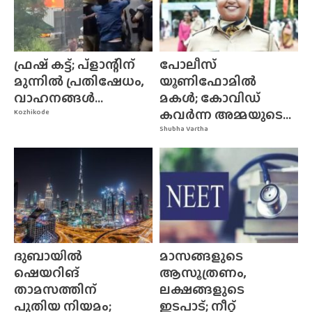
ഫ്രഷ് കട്ട്; പ്ളാന്റിന്
പോലീസ്
മുന്നിൽ പ്രതിഷേധം,
യൂണിഫോമിൽ
വാഹനങ്ങൾ...
മകൾ; കോവിഡ്
കവർന്ന അമ്മയുടെ...
Kozhikode
Shubha Vartha
ദുബായിൽ
മാസങ്ങളുടെ
ഷെയറിങ്
ആസൂത്രണം,
താമസത്തിന്
ലക്ഷങ്ങളുടെ
പുതിയ നിയമം;
ഇടപാട്; നീറ്റ്