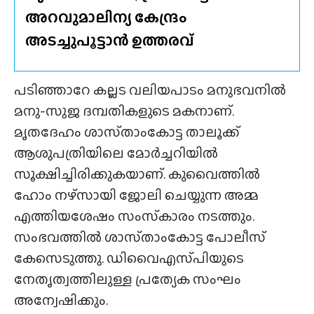
അറവുമാലിന്യ കേന്ദ്രം
അടച്ചുപൂട്ടാൻ ഉത്തരവ്
പടിഞ്ഞാറേ കല്ലട വലിയപാടം മനുഭവനിൽ
മനു-സുജ ദമ്പതികളുടെ മകനാണ്.
മൃതദേഹം ശാസ്‌താംകോട്ട താലൂക്ക്
ആശുപത്രിയിലെ മോർച്ചറിയിൽ
സൂക്ഷിച്ചിരിക്കുകയാണ്. കുവൈത്തിൽ
ഹോം നഴ്‌സായി ജോലി ചെയ്യുന്ന അമ്മ
എത്തിയശേഷം സംസ്‌കാരം നടത്തും.
സംഭവത്തിൽ ശാസ്‌താംകോട്ട പോലീസ്
കേസെടുത്തു. ഡിവൈഎസ്‌പിയുടെ
നേതൃത്വത്തിലുള്ള പ്രത്യേക സംഘം
അന്വേഷിക്കും.