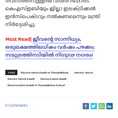
ദിവസത്തിനുള്ളിൽ വിശദറിപ്പോർട്
കെഎസ്ഇബിയും ജില്ലാ ഇലക്‌ട്രിക്കൽ
ഇൻസ്‌പെക്‌ടറും നൽകണമെന്നും മന്ത്രി
നിർദ്ദേശിച്ചു.
Most Read|
ജീവന്റെ സാന്നിധ്യം,
ഒരുലക്ഷത്തിലധികം വർഷം പഴക്കം;
സമുദ്രത്തിനടിയിൽ നിഗൂഢ നഗരം!
TAGS
Electrocution Death in Thevalakkara
electric shock
Electric Shock Death
Electrocution death
Electrocution Death in Thevalakkara School
0 Comments