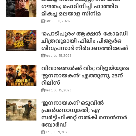
ഗൗതം; ഫെമിനിച്ചി ഫാത്തിമ
മികച്ച മലയാള സിനിമ
Sat, Jul 18, 2026
‘പൊടിപൂരം’ ആക്ഷൻ-കോമഡി
ചിത്രവുമായി ഫിലിം പിആർഒ
ശിവപ്രസാദ് നിർമാണത്തിലേക്ക്
Wed, Jul 15, 2026
വിവാദങ്ങൾക്ക് വിട; വിജയ്‌യുടെ
‘ജനനായകൻ’ എത്തുന്നു, 23ന്
റിലീസ്
Wed, Jul 15, 2026
‘ജനനായകന്’ ഒടുവിൽ
പ്രദർശനാനുമതി; ‘എ’
സർട്ടിഫിക്കറ്റ് നൽകി സെൻസർ
ബോർഡ്
Thu, Jul 9, 2026