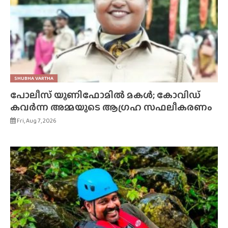
SHUBHA VARTHA
പോലീസ് യൂണിഫോമിൽ മകൾ; കോവിഡ്
കവർന്ന അമ്മയുടെ ആഗ്രഹ സഫലീകരണം
Fri, Aug 7, 2026