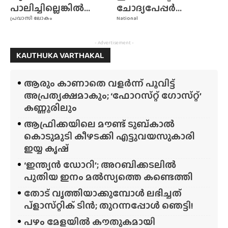
പാലിച്ചില്ലെങ്കിൽ...
ചോദ്യപേപ്പർ...
പ്രവാസി ലോകം
National
- Advertisement -
KAUTHUKA VARTHAKAL
ആരും കാണാതെ വളർന്ന് പൂവിട്ട്
അപ്രത്യക്ഷമാകും; ‘ഫോറസ്‌റ്റ്‌ ഗോസ്‌റ്റ്’
കണ്ണൂരിലും
ആഫ്രിക്കയിലെ മൗണ്ട് ടുബ്‌കാൽ
കൊടുമുടി കീഴടക്കി എട്ടുവയസുകാരി
ഇയ്യ കൃഷ്
‘ഇന്ത്യൻ ഡോറി’; അറബിക്കടലിൽ
പുതിയ ഇനം മൽസ്യത്തെ കണ്ടെത്തി
തോട് വൃത്തിയാക്കുമ്പോൾ ലഭിച്ചത്
പ്‌ളാസ്‌റ്റിക് ടിൻ; തുറന്നപ്പോൾ ഞെട്ടി!
പഴം മേളയിൽ കൗതുകമായി