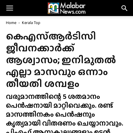
Home
Kerala Top
കെഎസ്ആർടിസി
ജീവനക്കാർക്ക്
ആശ്വാസം; ഇനിമുതൽ
എല്ലാ മാസവും ഒന്നാം
തീയതി ശമ്പളം
വരുമാനത്തിന്റെ 5 ശതമാനം
പെൻഷനായി മാറ്റിവെക്കും. രണ്ട്
മാസത്തിനകം പെൻഷനും
കൃത്യമായി വിതരണം ചെയ്യാനാവും.
പിഎഫ് ആനുകൂല്യങ്ങളും ഉടൻ