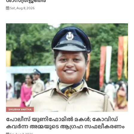
ശാസ്‌ത്രജ്‌ഞർ
Sat, Aug 8, 2026
SHUBHA VARTHA
പോലീസ് യൂണിഫോമിൽ മകൾ; കോവിഡ്
കവർന്ന അമ്മയുടെ ആഗ്രഹ സഫലീകരണം