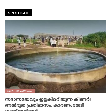
SPOTLIGHT
KAUTHUKA VARTHAKAL
സദാസമയവും ഇളകിമറിയുന്ന കിണർ!
അത്‌ഭുത പ്രതിഭാസം, കാരണംതേടി