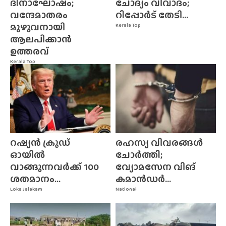
ദിനാഘോഷം;
ചോദ്യം വിവാദം;
വന്ദേമാതരം
റിപ്പോർട് തേടി...
മുഴുവനായി
Kerala Top
ആലപിക്കാൻ
ഉത്തരവ്
Kerala Top
റഷ്യൻ ക്രൂഡ്
രഹസ്യ വിവരങ്ങൾ
ഓയിൽ
ചോർത്തി;
വാങ്ങുന്നവർക്ക് 100
വ്യോമസേന വിങ്‌
ശതമാനം...
കമാൻഡർ...
Loka Jalakam
National