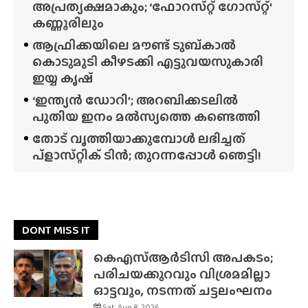
അപ്രത്യക്ഷമാകും; ‘ഫോറസ്‌റ്റ്‌ ഗോസ്‌റ്റ്’
കണ്ണൂരിലും
ആഫ്രിക്കയിലെ മൗണ്ട് ടുബ്‌കാൽ
കൊടുമുടി കീഴടക്കി എട്ടുവയസുകാരി
ഇയ്യ കൃഷ്
‘ഇന്ത്യൻ ഡോറി’; അറബിക്കടലിൽ
പുതിയ ഇനം മൽസ്യത്തെ കണ്ടെത്തി
തോട് വൃത്തിയാക്കുമ്പോൾ ലഭിച്ചത്
പ്‌ളാസ്‌റ്റിക് ടിൻ; തുറന്നപ്പോൾ ഞെട്ടി!
DONT MISS IT
കെഎസ്ആർടിസി അപകടം;
പരിചയക്കുറവും വിശ്രമമില്ലാ
ഓട്ടവും, നടന്നത് ചട്ടലംഘനം
Sat, Aug 8, 2026