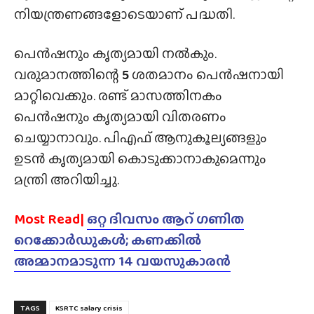
നിയന്ത്രണങ്ങളോടെയാണ് പദ്ധതി.
പെൻഷനും കൃത്യമായി നൽകും.
വരുമാനത്തിന്റെ
5
ശതമാനം പെൻഷനായി
മാറ്റിവെക്കും. രണ്ട് മാസത്തിനകം
പെൻഷനും കൃത്യമായി വിതരണം
ചെയ്യാനാവും. പിഎഫ് ആനുകൂല്യങ്ങളും
ഉടൻ കൃത്യമായി കൊടുക്കാനാകുമെന്നും
മന്ത്രി അറിയിച്ചു.
Most Read|
ഒറ്റ ദിവസം ആറ് ഗണിത
റെക്കോർഡുകൾ; കണക്കിൽ
അമ്മാനമാടുന്ന 14 വയസുകാരൻ
TAGS
KSRTC salary crisis