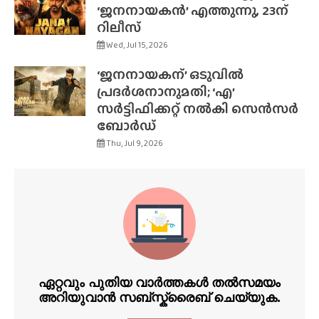
‘ജനനായകൻ’ എത്തുന്നു, 23ന്
റിലീസ്
Wed, Jul 15, 2026
‘ജനനായകന്’ ഒടുവിൽ
പ്രദർശനാനുമതി; ‘എ’
സർട്ടിഫിക്കറ്റ് നൽകി സെൻസർ
ബോർഡ്
Thu, Jul 9, 2026
ഏറ്റവും പുതിയ വാർത്തകൾ തൽസമയം
അറിയുവാൻ സബ്സ്ക്രൈബ് ചെയ്യുക.