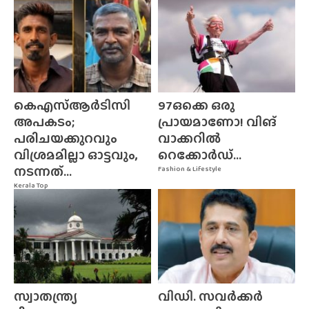
കെഎസ്ആർടിസി
97ഒക്കെ ഒരു
അപകടം;
പ്രായമാണോ! വിങ്
പരിചയക്കുറവും
വാക്കറിൽ
വിശ്രമമില്ലാ ഓട്ടവും,
റെക്കോർഡ്...
നടന്നത്...
Fashion & Lifestyle
Kerala Top
സ്വാതന്ത്ര്യ
വിഡി. സവർക്കർ