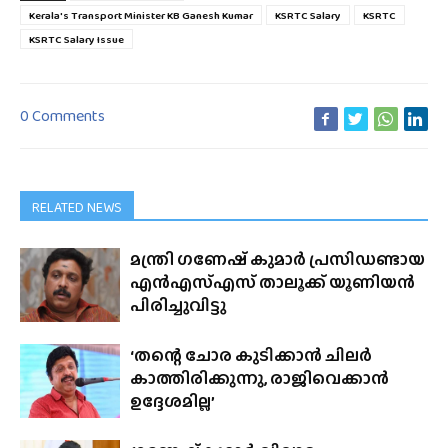
Kerala's Transport Minister KB Ganesh Kumar
KSRTC Salary
KSRTC
KSRTC Salary Issue
0 Comments
RELATED NEWS
മന്ത്രി ഗണേഷ് കുമാർ പ്രസിഡണ്ടായ
എൻഎസ്എസ് താലൂക്ക് യൂണിയൻ
പിരിച്ചുവിട്ടു
‘തന്റെ ചോര കുടിക്കാൻ ചിലർ
കാത്തിരിക്കുന്നു, രാജിവെക്കാൻ
ഉദ്ദേശമില്ല’