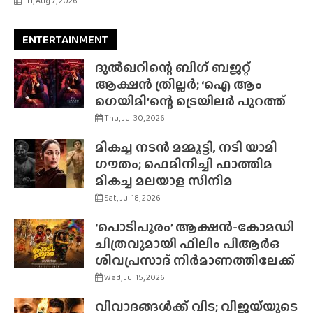
Fri, Aug 7, 2026
ENTERTAINMENT
ദുൽഖറിന്റെ ബിഗ് ബജറ്റ്
ആക്ഷൻ ത്രില്ലർ; ‘ഐ ആം
ഗെയിമി’ന്റെ ട്രെയിലർ പുറത്ത്
Thu, Jul 30, 2026
മികച്ച നടൻ മമ്മൂട്ടി, നടി യാമി
ഗൗതം; ഫെമിനിച്ചി ഫാത്തിമ
മികച്ച മലയാള സിനിമ
Sat, Jul 18, 2026
‘പൊടിപൂരം’ ആക്ഷൻ-കോമഡി
ചിത്രവുമായി ഫിലിം പിആർഒ
ശിവപ്രസാദ് നിർമാണത്തിലേക്ക്
Wed, Jul 15, 2026
വിവാദങ്ങൾക്ക് വിട; വിജയ്‌യുടെ