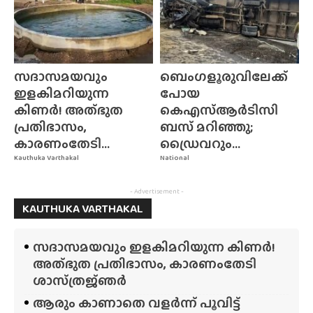
സദാസമയവും
ബെംഗളൂരുവിലേക്ക്
ഇളകിമറിയുന്ന
പോയ
കിണർ! അത്‌ഭുത
കെഎസ്ആർടിസി
പ്രതിഭാസം,
ബസ് മറിഞ്ഞു;
കാരണംതേടി...
ഡ്രൈവറും...
Kauthuka Varthakal
National
- Advertisement -
KAUTHUKA VARTHAKAL
സദാസമയവും ഇളകിമറിയുന്ന കിണർ!
അത്‌ഭുത പ്രതിഭാസം, കാരണംതേടി
ശാസ്‌ത്രജ്‌ഞർ
ആരും കാണാതെ വളർന്ന് പൂവിട്ട്