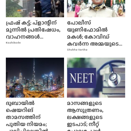
ഫ്രഷ് കട്ട്; പ്ളാന്റിന്
പോലീസ്
മുന്നിൽ പ്രതിഷേധം,
യൂണിഫോമിൽ
വാഹനങ്ങൾ...
മകൾ; കോവിഡ്
കവർന്ന അമ്മയുടെ...
Kozhikode
Shubha Vartha
ദുബായിൽ
മാസങ്ങളുടെ
ഷെയറിങ്
ആസൂത്രണം,
താമസത്തിന്
ലക്ഷങ്ങളുടെ
പുതിയ നിയമം;
ഇടപാട്; നീറ്റ്