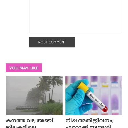
POST COMMENT
YOU MAY LIKE
കനത്ത മഴ; അഞ്ച്
നിപ്പ അതിജീവനം;
ജില്ലകളിലെ
ഫറോക്ക് സ്വദേശി