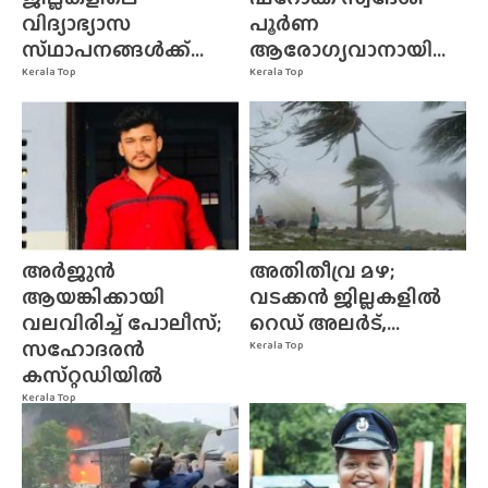
വിദ്യാഭ്യാസ
പൂർണ
സ്‌ഥാപനങ്ങൾക്ക്‌...
ആരോഗ്യവാനായി...
Kerala Top
Kerala Top
അർജുൻ
അതിതീവ്ര മഴ;
ആയങ്കിക്കായി
വടക്കൻ ജില്ലകളിൽ
വലവിരിച്ച് പോലീസ്;
റെഡ് അലർട്,...
സഹോദരൻ
Kerala Top
കസ്‌റ്റഡിയിൽ
Kerala Top