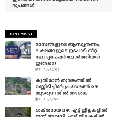
രൂപങ്ങൾ
DONT MISS IT
മാസങ്ങളുടെ ആസൂത്രണം,
ലക്ഷങ്ങളുടെ ഇടപാട്; നീറ്റ്
ചോദ്യപേപ്പർ ചോർത്തിയത്
ഇങ്ങനെ
Fri, Aug 7, 2026
കുതിരാൻ തുരങ്കത്തിൽ
മണ്ണിടിച്ചിൽ; പ്രദേശത്ത് മഴ
തുടരുന്നതിൽ ആശങ്ക
Fri, Aug 7, 2026
ശക്‌തമായ മഴ; എട്ട് ജില്ലകളിൽ
ഇന്ന് അവധി, ഏഴ് ജില്ലകളിൽ