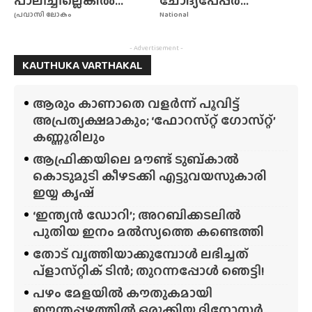
പാലിച്ചില്ലെങ്കിൽ...
ചോദ്യപേപ്പർ...
പ്രവാസി ലോകം
National
- Advertisement -
KAUTHUKA VARTHAKAL
ആരും കാണാതെ വളർന്ന് പൂവിട്ട്
അപ്രത്യക്ഷമാകും; ‘ഫോറസ്‌റ്റ്‌ ഗോസ്‌റ്റ്’
കണ്ണൂരിലും
ആഫ്രിക്കയിലെ മൗണ്ട് ടുബ്‌കാൽ
കൊടുമുടി കീഴടക്കി എട്ടുവയസുകാരി
ഇയ്യ കൃഷ്
‘ഇന്ത്യൻ ഡോറി’; അറബിക്കടലിൽ
പുതിയ ഇനം മൽസ്യത്തെ കണ്ടെത്തി
തോട് വൃത്തിയാക്കുമ്പോൾ ലഭിച്ചത്
പ്‌ളാസ്‌റ്റിക് ടിൻ; തുറന്നപ്പോൾ ഞെട്ടി!
പഴം മേളയിൽ കൗതുകമായി
ഈന്തപ്പഴത്തിൽ ഒരുക്കിയ ദിനോസർ