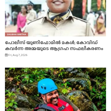
SHUBHA VARTHA
പോലീസ് യൂണിഫോമിൽ മകൾ; കോവിഡ്
കവർന്ന അമ്മയുടെ ആഗ്രഹ സഫലീകരണം
Fri, Aug 7, 2026