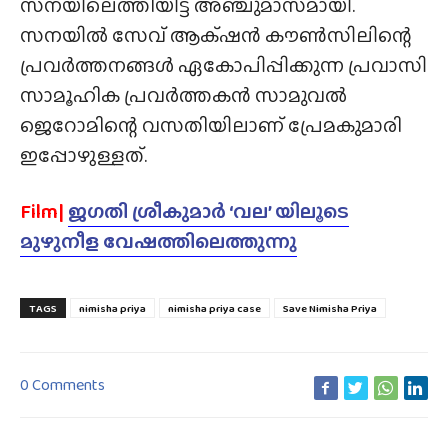
സനയിലെത്തിയിട്ട് അഞ്ചുമാസമായി.
സനയിൽ സേവ് ആക്‌ഷൻ കൗൺസിലിന്റെ
പ്രവർത്തനങ്ങൾ ഏകോപിപ്പിക്കുന്ന പ്രവാസി
സാമൂഹിക പ്രവർത്തകൻ സാമുവൽ
ജെറോമിന്റെ വസതിയിലാണ് പ്രേമകുമാരി
ഇപ്പോഴുള്ളത്.
Film|
ജഗതി ശ്രീകുമാർ ‘വല’ യിലൂടെ
മുഴുനീള വേഷത്തിലെത്തുന്നു
TAGS
nimisha priya
nimisha priya case
Save Nimisha Priya
0 Comments