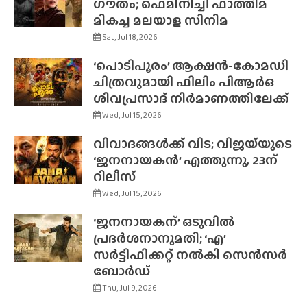
ഗൗതം; ഫെമിനിച്ചി ഫാത്തിമ
മികച്ച മലയാള സിനിമ
Sat, Jul 18, 2026
‘പൊടിപൂരം’ ആക്ഷൻ-കോമഡി
ചിത്രവുമായി ഫിലിം പിആർഒ
ശിവപ്രസാദ് നിർമാണത്തിലേക്ക്
Wed, Jul 15, 2026
വിവാദങ്ങൾക്ക് വിട; വിജയ്‌യുടെ
‘ജനനായകൻ’ എത്തുന്നു, 23ന്
റിലീസ്
Wed, Jul 15, 2026
‘ജനനായകന്’ ഒടുവിൽ
പ്രദർശനാനുമതി; ‘എ’
സർട്ടിഫിക്കറ്റ് നൽകി സെൻസർ
ബോർഡ്
Thu, Jul 9, 2026