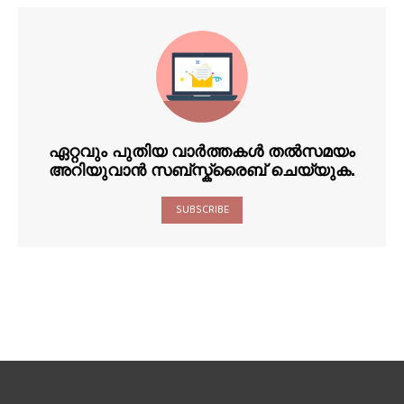
ഏറ്റവും പുതിയ വാർത്തകൾ തൽസമയം
അറിയുവാൻ സബ്സ്ക്രൈബ് ചെയ്യുക.
SUBSCRIBE