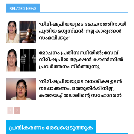
RELATED NEWS
‘നിമിഷപ്രിയയുടെ മോചനത്തിനായി
പുതിയ മധ്യസ്‌ഥൻ; നല്ല കാര്യങ്ങൾ
സംഭവിക്കും’
മോചനം പ്രതിസന്ധിയിൽ; സേവ്
നിമിഷപ്രിയ ആക്ഷൻ കൗൺസിൽ
പ്രവർത്തനം നിർത്തുന്നു
‘നിമിഷപ്രിയയുടെ വധശിക്ഷ ഉടൻ
നടപ്പാക്കണം, ഒത്തുതീർപ്പിനില്ല’;
കത്തയച്ച് തലാലിന്റെ സഹോദരൻ
പ്രതികരണം രേഖപ്പെടുത്തുക