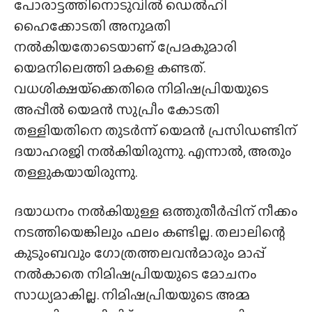
പോരാട്ടത്തിനൊടുവിൽ ഡെൽഹി
ഹൈക്കോടതി അനുമതി
നൽകിയതോടെയാണ് പ്രേമകുമാരി
യെമനിലെത്തി മകളെ കണ്ടത്.
വധശിക്ഷയ്‌ക്കെതിരെ നിമിഷപ്രിയയുടെ
അപ്പീൽ യെമൻ സുപ്രീം കോടതി
തള്ളിയതിനെ തുടർന്ന് യെമൻ പ്രസിഡണ്ടിന്
ദയാഹരജി നൽകിയിരുന്നു. എന്നാൽ, അതും
തള്ളുകയായിരുന്നു.
ദയാധനം നൽകിയുള്ള ഒത്തുതീർപ്പിന് നീക്കം
നടത്തിയെങ്കിലും ഫലം കണ്ടില്ല. തലാലിന്റെ
കുടുംബവും ഗോത്രത്തലവൻമാരും മാപ്പ്
നൽകാതെ നിമിഷപ്രിയയുടെ മോചനം
സാധ്യമാകില്ല. നിമിഷപ്രിയയുടെ അമ്മ