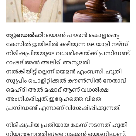
ന്യൂഡെൽഹി:
യെമൻ പൗരൻ കൊല്ലപ്പെട്ട
കേസിൽ ജയിലിൽ കഴിയുന്ന മലയാളി നഴ്‌സ്
നിമിഷപ്രിയയുടെ വധശിക്ഷയ്‌ക്ക്‌ പ്രസിഡണ്ട്
റാഷദ് അൽ അലിമി അനുമതി
നൽകിയിട്ടില്ലെന്ന് യെമൻ എംബസി. ഹൂതി
സുപ്രീം പൊളിറ്റിക്കൽ കൗൺസിൽ നേതാവ്
മെഹ്‌ദി അൽ മഷാദ് ആണ് വധശിക്ഷ
അംഗീകരിച്ചത്. ഇദ്ദേഹത്തെ വിമത
പ്രസിഡണ്ട് എന്നാണ് വിശേഷിപ്പിക്കുന്നത്.
നിമിഷപ്രിയ പ്രതിയായ കേസ് നടന്നത് ഹൂതി
നിയന്ത്രണത്തിലുള്ള വടക്കൻ യെമനിലാണ്.