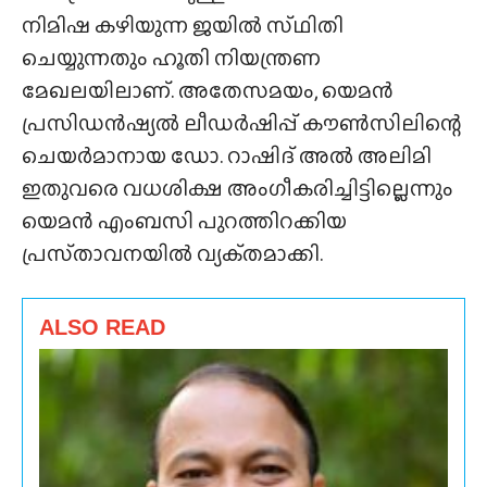
നിമിഷ കഴിയുന്ന ജയിൽ സ്‌ഥിതി
ചെയ്യുന്നതും ഹൂതി നിയന്ത്രണ
മേഖലയിലാണ്. അതേസമയം, യെമൻ
പ്രസിഡൻഷ്യൽ ലീഡർഷിപ്പ് കൗൺസിലിന്റെ
ചെയർമാനായ ഡോ. റാഷിദ് അൽ അലിമി
ഇതുവരെ വധശിക്ഷ അംഗീകരിച്ചിട്ടില്ലെന്നും
യെമൻ എംബസി പുറത്തിറക്കിയ
പ്രസ്‌താവനയിൽ വ്യക്‌തമാക്കി.
ALSO READ