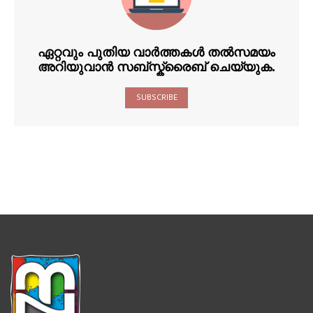
ഏറ്റവും പുതിയ വാർത്തകൾ തൽസമയം
അറിയുവാൻ സബ്സ്ക്രൈബ് ചെയ്യുക.
SUBSCRIBE