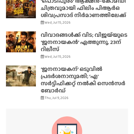
‘പൊടിപൂരം’ ആക്ഷൻ-കോമഡി
ചിത്രവുമായി ഫിലിം പിആർഒ
ശിവപ്രസാദ് നിർമാണത്തിലേക്ക്
Wed, Jul 15, 2026
വിവാദങ്ങൾക്ക് വിട; വിജയ്‌യുടെ
‘ജനനായകൻ’ എത്തുന്നു, 23ന്
റിലീസ്
Wed, Jul 15, 2026
‘ജനനായകന്’ ഒടുവിൽ
പ്രദർശനാനുമതി; ‘എ’
സർട്ടിഫിക്കറ്റ് നൽകി സെൻസർ
ബോർഡ്
Thu, Jul 9, 2026