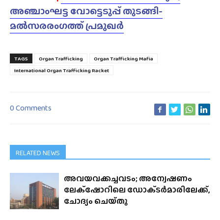
അഞ്ചാംഘട്ട വോട്ടെടുപ്പ് തുടങ്ങി-
മൽസരരംഗത്ത് പ്രമുഖർ
TAGS
Organ Trafficking
Organ Trafficking Mafia
International Organ Trafficking Racket
0 Comments
RELATED NEWS
അവയവക്കച്ചവടം; അന്വേഷണം
ലേക്‌ഷോറിലെ ഡോക്‌ടർമാരിലേക്ക്,
ചോദ്യം ചെയ്‌തു