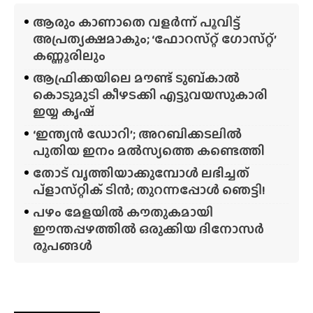
ആരും കാണാതെ വളർന്ന് പൂവിട്ട്
അപ്രത്യക്ഷമാകും; ‘ഫോറസ്‌റ്റ്‌ ഗോസ്‌റ്റ്’
കണ്ണൂരിലും
ആഫ്രിക്കയിലെ മൗണ്ട് ടുബ്‌കാൽ
കൊടുമുടി കീഴടക്കി എട്ടുവയസുകാരി
ഇയ്യ കൃഷ്
‘ഇന്ത്യൻ ഡോറി’; അറബിക്കടലിൽ
പുതിയ ഇനം മൽസ്യത്തെ കണ്ടെത്തി
തോട് വൃത്തിയാക്കുമ്പോൾ ലഭിച്ചത്
പ്‌ളാസ്‌റ്റിക് ടിൻ; തുറന്നപ്പോൾ ഞെട്ടി!
പഴം മേളയിൽ കൗതുകമായി
ഈന്തപ്പഴത്തിൽ ഒരുക്കിയ ദിനോസർ
രൂപങ്ങൾ