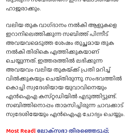
ഹാജരാക്കും.
വലിയ തുക വാഗ്‌ദാനം നൽകി ആളുകളെ
ഇറാനിലെത്തിക്കുന്ന സബിത്ത് പിന്നീട്
അവയവമെടുത്ത ശേഷം തുച്ഛമായ തുക
നൽകി തിരികെ എത്തിക്കുകയാണ്
ചെയ്യുന്നത്. ഇത്തരത്തിൽ ലഭിക്കുന്ന
അവയവം വലിയ തുകയ്‌ക്ക് പ്രതി മറിച്ച്
വിൽക്കുകയും ചെയ്‌തിരുന്നു. സംഭവത്തിൽ
കൊച്ചി സ്വദേശിയായ യുവാവിനെയും
എൻഐഎ കസ്‌റ്റഡിയിൽ എടുത്തിട്ടുണ്ട്.
സബിത്തിനൊപ്പം താമസിച്ചിരുന്ന ചാവക്കാട്
സ്വദേശിയേയും എൻഐഎ ചോദ്യം ചെയ്യും.
Most Read|
ലോക്‌സഭാ തിരഞ്ഞെടുപ്പ്;