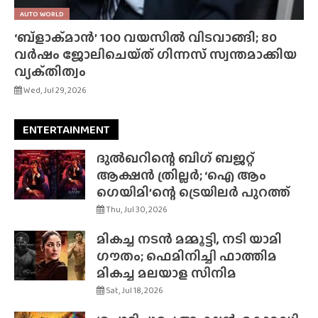
AUTO WORLD
‘ബ്‌ളാക്‌മാൻ’ 100 വയസിൽ വിടവാങ്ങി; 80
വർഷം ജോലിചെയ്‌ത്‌ ഗിന്നസ് സ്വന്തമാക്കിയ
വ്യക്‌തിത്വം
Wed, Jul 29, 2026
ENTERTAINMENT
ദുൽഖറിന്റെ ബിഗ് ബജറ്റ്
ആക്ഷൻ ത്രില്ലർ; ‘ഐ ആം
ഗെയിമി’ന്റെ ട്രെയിലർ പുറത്ത്
Thu, Jul 30, 2026
മികച്ച നടൻ മമ്മൂട്ടി, നടി യാമി
ഗൗതം; ഫെമിനിച്ചി ഫാത്തിമ
മികച്ച മലയാള സിനിമ
Sat, Jul 18, 2026