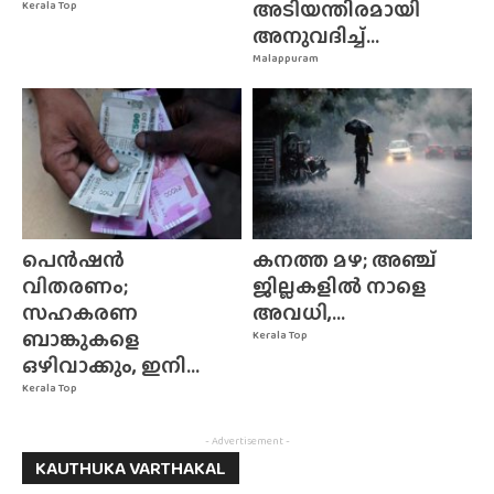
അടിയന്തിരമായി
Kerala Top
അനുവദിച്ച്...
Malappuram
പെൻഷൻ
കനത്ത മഴ; അഞ്ച്
വിതരണം;
ജില്ലകളിൽ നാളെ
സഹകരണ
അവധി,...
ബാങ്കുകളെ
Kerala Top
ഒഴിവാക്കും, ഇനി...
Kerala Top
- Advertisement -
KAUTHUKA VARTHAKAL