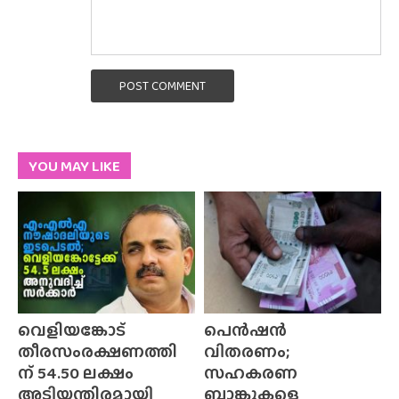
POST COMMENT
YOU MAY LIKE
വെളിയങ്കോട്
പെൻഷൻ
തീരസംരക്ഷണത്തി
വിതരണം;
ന് 54.50 ലക്ഷം
സഹകരണ
അടിയന്തിരമായി
ബാങ്കുകളെ