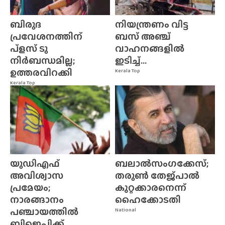
ബിരുദ
നിയന്ത്രണം വിട്ട
പ്രവേശനത്തിന്
ബസ് അഞ്ച്
പ്ളസ് ടു
വാഹനങ്ങളിൽ
നിർബന്ധമില്ല;
ഇടിച്ച്...
ഉത്തരവിറക്കി
Kerala Top
Kerala Top
യുഡിഎഫ്
ബലാൽസംഗക്കേസ്;
അവിശ്വാസ
തരുൺ തേജ്‌പാൽ
പ്രമേയം;
കുറ്റക്കാരനെന്ന്
നാരങ്ങാനം
ഹൈക്കോടതി
പഞ്ചായത്തിൽ
National
ബിജെപിക്ക്...