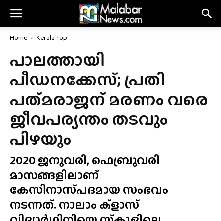
Home
Kerala Top
പാലത്തായി
പീഡനക്കേസ്; പ്രതി
പത്‌മരാജന് മരണം വരെ
ജീവപര്യന്തം തടവും
പിഴയും
2020 ജനുവരി, ഫെബ്രുവരി
മാസങ്ങളിലാണ്
കേസിനാസ്‌പദമായ സംഭവം
നടന്നത്. നാലാം ക്ളാസ്
വിദ്യാർഥിനിയെ സ്‌കൂളിലെ