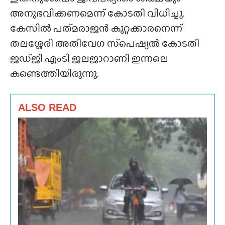
അനുഭവിക്കണമെന്ന് കോടതി വിധിച്ചു.
കേസിൽ പത്‌മരാജൻ കുറ്റക്കാരനെന്ന്
തലശ്ശേരി അതിവേഗ സ്‌പെഷ്യൽ കോടതി
ജഡ്‌ജി എംടി ജലജാറാണി ഇന്നലെ
കണ്ടെത്തിയിരുന്നു.
ALSO READ