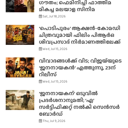
ഗൗതം; ഫെമിനിച്ചി ഫാത്തിമ
മികച്ച മലയാള സിനിമ
Sat, Jul 18, 2026
‘പൊടിപൂരം’ ആക്ഷൻ-കോമഡി
ചിത്രവുമായി ഫിലിം പിആർഒ
ശിവപ്രസാദ് നിർമാണത്തിലേക്ക്
Wed, Jul 15, 2026
വിവാദങ്ങൾക്ക് വിട; വിജയ്‌യുടെ
‘ജനനായകൻ’ എത്തുന്നു, 23ന്
റിലീസ്
Wed, Jul 15, 2026
‘ജനനായകന്’ ഒടുവിൽ
പ്രദർശനാനുമതി; ‘എ’
സർട്ടിഫിക്കറ്റ് നൽകി സെൻസർ
ബോർഡ്
Thu, Jul 9, 2026