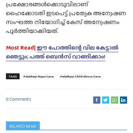
പ്രക്ഷോഭങ്ങൾക്കൊടുവിലാണ്
ഹൈക്കോടതി ഇടപെട്ട് പ്രത്യേക അന്വേഷണ
സംഘത്ത നിയോഗിച്ച് കേസ് അന്വേഷണം
പൂർത്തിയാക്കിയത്.
Most Read|
ഈ പോത്തിന്റെ വില കേട്ടാൽ
ഞെട്ടും; പത്ത് ബെൻസ് വാങ്ങിക്കാം!
TAGS
Palathayi Rape Case
Palathayi Child Abuse Case
0 Comments
RELATED NEWS