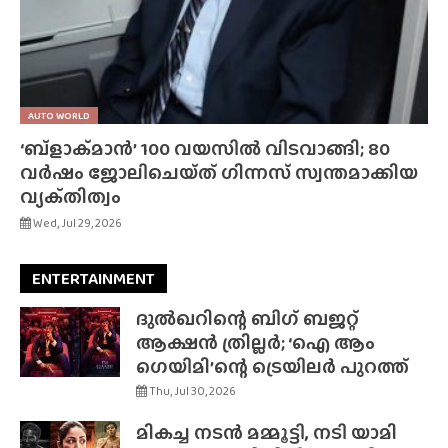
AUTO WORLD
‘ബ്‌ളാക്‌മാൻ’ 100 വയസിൽ വിടവാങ്ങി; 80
വർഷം ജോലിചെയ്‌ത്‌ ഗിന്നസ് സ്വന്തമാക്കിയ
വ്യക്‌തിത്വം
Wed, Jul 29, 2026
ENTERTAINMENT
ദുൽഖറിന്റെ ബിഗ് ബജറ്റ്
ആക്ഷൻ ത്രില്ലർ; ‘ഐ ആം
ഗെയിമി’ന്റെ ട്രെയിലർ പുറത്ത്
Thu, Jul 30, 2026
മികച്ച നടൻ മമ്മൂട്ടി, നടി യാമി