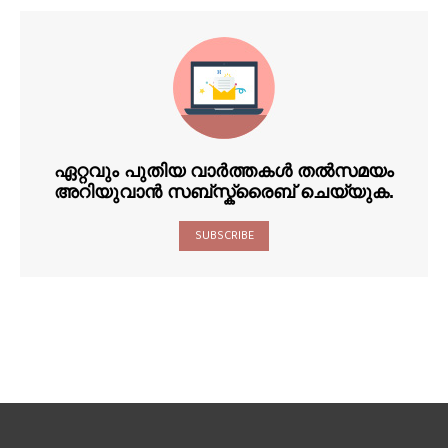
ഏറ്റവും പുതിയ വാർത്തകൾ തൽസമയം
അറിയുവാൻ സബ്സ്ക്രൈബ് ചെയ്യുക.
SUBSCRIBE