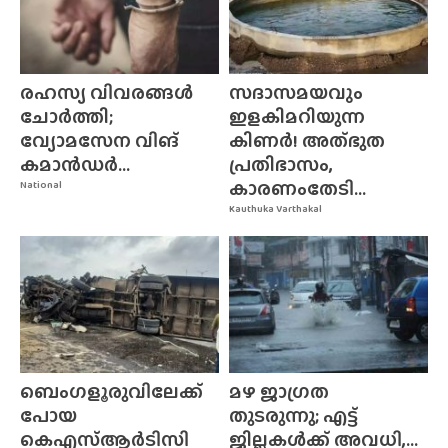
രഹസ്യ വിവരങ്ങൾ
സദാസമയവും
ചോർത്തി;
ഇളകിമറിയുന്ന
വ്യോമസേന വിങ്‌
കിണർ! അത്‌ഭുത
കമാൻഡർ...
പ്രതിഭാസം,
കാരണംതേടി...
National
Kauthuka Varthakal
ബെംഗളൂരുവിലേക്ക്
മഴ ജാഗ്രത
പോയ
തുടരുന്നു; എട്ട്
കെഎസ്ആർടിസി
ജില്ലകൾക്ക് അവധി,...