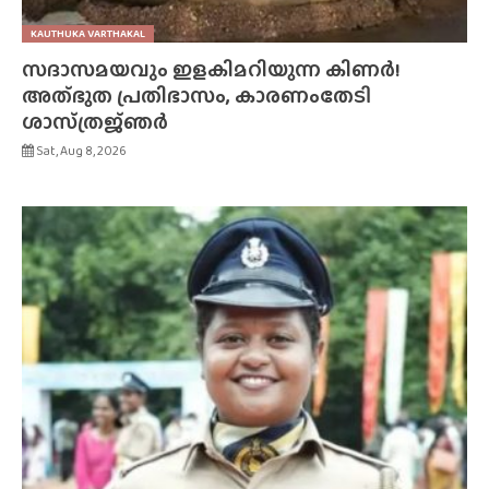
KAUTHUKA VARTHAKAL
സദാസമയവും ഇളകിമറിയുന്ന കിണർ!
അത്‌ഭുത പ്രതിഭാസം, കാരണംതേടി
ശാസ്‌ത്രജ്‌ഞർ
Sat, Aug 8, 2026