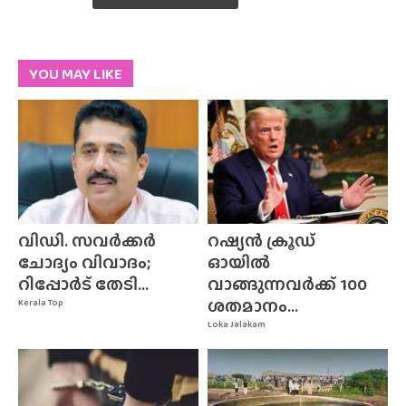
YOU MAY LIKE
വിഡി. സവർക്കർ
റഷ്യൻ ക്രൂഡ്
ചോദ്യം വിവാദം;
ഓയിൽ
റിപ്പോർട് തേടി...
വാങ്ങുന്നവർക്ക് 100
ശതമാനം...
Kerala Top
Loka Jalakam