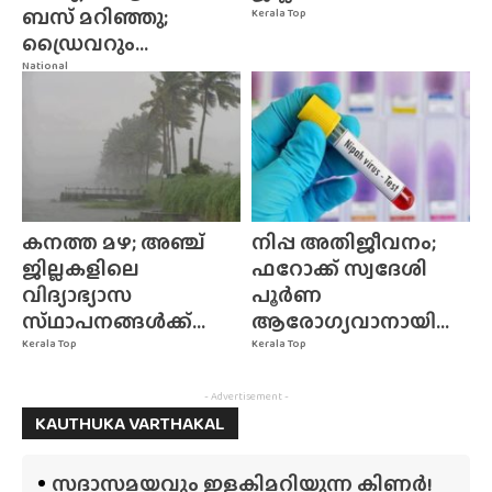
ബസ് മറിഞ്ഞു;
Kerala Top
ഡ്രൈവറും...
National
കനത്ത മഴ; അഞ്ച്
നിപ്പ അതിജീവനം;
ജില്ലകളിലെ
ഫറോക്ക് സ്വദേശി
വിദ്യാഭ്യാസ
പൂർണ
സ്‌ഥാപനങ്ങൾക്ക്‌...
ആരോഗ്യവാനായി...
Kerala Top
Kerala Top
- Advertisement -
KAUTHUKA VARTHAKAL
സദാസമയവും ഇളകിമറിയുന്ന കിണർ!