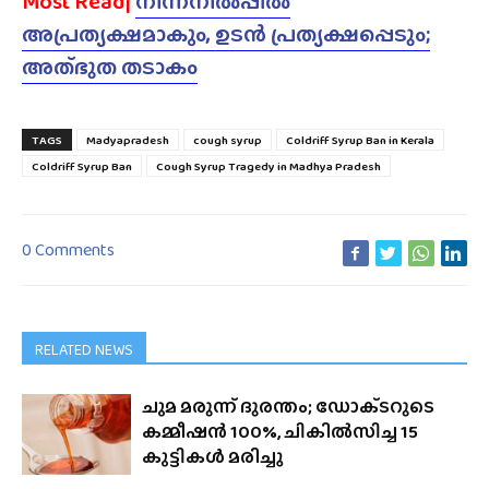
Most Read|
നിന്നനിൽപ്പിൽ
അപ്രത്യക്ഷമാകും, ഉടൻ പ്രത്യക്ഷപ്പെടും;
അത്‌ഭുത തടാകം
TAGS
Madyapradesh
cough syrup
Coldriff Syrup Ban in Kerala
Coldriff Syrup Ban
Cough Syrup Tragedy in Madhya Pradesh
0 Comments
RELATED NEWS
ചുമ മരുന്ന് ദുരന്തം; ഡോക്‌ടറുടെ
കമ്മീഷൻ 100%, ചികിൽസിച്ച 15
കുട്ടികൾ മരിച്ചു