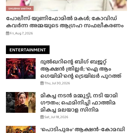
SHUBHA VARTHA
പോലീസ് യൂണിഫോമിൽ മകൾ; കോവിഡ്
കവർന്ന അമ്മയുടെ ആഗ്രഹ സഫലീകരണം
Fri, Aug 7, 2026
ENTERTAINMENT
ദുൽഖറിന്റെ ബിഗ് ബജറ്റ്
ആക്ഷൻ ത്രില്ലർ; ‘ഐ ആം
ഗെയിമി’ന്റെ ട്രെയിലർ പുറത്ത്
Thu, Jul 30, 2026
മികച്ച നടൻ മമ്മൂട്ടി, നടി യാമി
ഗൗതം; ഫെമിനിച്ചി ഫാത്തിമ
മികച്ച മലയാള സിനിമ
Sat, Jul 18, 2026
‘പൊടിപൂരം’ ആക്ഷൻ-കോമഡി