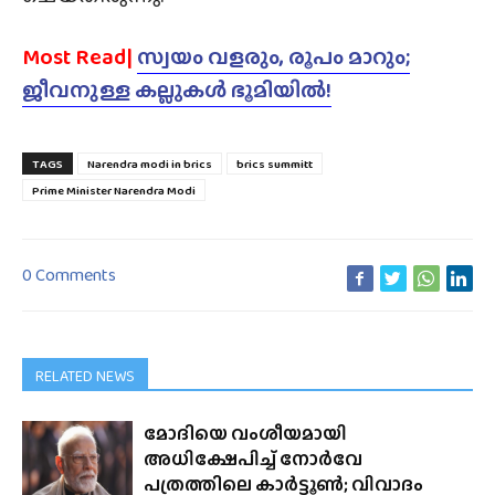
Most Read|
സ്വയം വളരും, രൂപം മാറും;
ജീവനുള്ള കല്ലുകൾ ഭൂമിയിൽ!
TAGS
Narendra modi in brics
brics summitt
Prime Minister Narendra Modi
0 Comments
RELATED NEWS
മോദിയെ വംശീയമായി
അധിക്ഷേപിച്ച് നോർവേ
പത്രത്തിലെ കാർട്ടൂൺ; വിവാദം