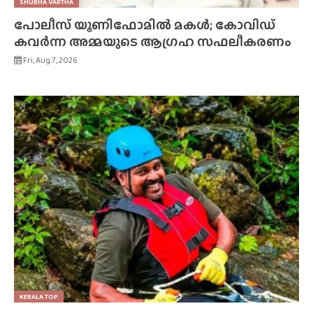
SHUBHA VARTHA
പോലീസ് യൂണിഫോമിൽ മകൾ; കോവിഡ്
കവർന്ന അമ്മയുടെ ആഗ്രഹ സഫലീകരണം
Fri, Aug 7, 2026
KERALA TOP