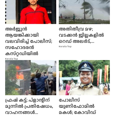
അർജുൻ
അതിതീവ്ര മഴ;
ആയങ്കിക്കായി
വടക്കൻ ജില്ലകളിൽ
വലവിരിച്ച് പോലീസ്;
റെഡ് അലർട്,...
സഹോദരൻ
Kerala Top
കസ്‌റ്റഡിയിൽ
Kerala Top
ഫ്രഷ് കട്ട്; പ്ളാന്റിന്
പോലീസ്
മുന്നിൽ പ്രതിഷേധം,
യൂണിഫോമിൽ
വാഹനങ്ങൾ...
മകൾ; കോവിഡ്