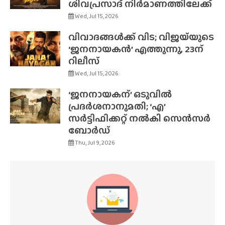
ശിവപ്രസാദ് നിർമാണത്തിലേക്ക്
Wed, Jul 15, 2026
വിവാദങ്ങൾക്ക് വിട; വിജയ്‌യുടെ
‘ജനനായകൻ’ എത്തുന്നു, 23ന്
റിലീസ്
Wed, Jul 15, 2026
‘ജനനായകന്’ ഒടുവിൽ
പ്രദർശനാനുമതി; ‘എ’
സർട്ടിഫിക്കറ്റ് നൽകി സെൻസർ
ബോർഡ്
Thu, Jul 9, 2026