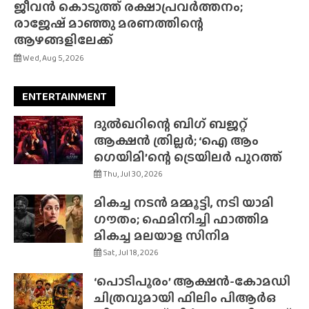
ജീവൻ കൊടുത്ത് രക്ഷാപ്രവർത്തനം;
രാജേഷ് മാഞ്ഞു മരണത്തിന്റെ
ആഴങ്ങളിലേക്ക്
Wed, Aug 5, 2026
ENTERTAINMENT
ദുൽഖറിന്റെ ബിഗ് ബജറ്റ്
ആക്ഷൻ ത്രില്ലർ; ‘ഐ ആം
ഗെയിമി’ന്റെ ട്രെയിലർ പുറത്ത്
Thu, Jul 30, 2026
മികച്ച നടൻ മമ്മൂട്ടി, നടി യാമി
ഗൗതം; ഫെമിനിച്ചി ഫാത്തിമ
മികച്ച മലയാള സിനിമ
Sat, Jul 18, 2026
‘പൊടിപൂരം’ ആക്ഷൻ-കോമഡി
ചിത്രവുമായി ഫിലിം പിആർഒ