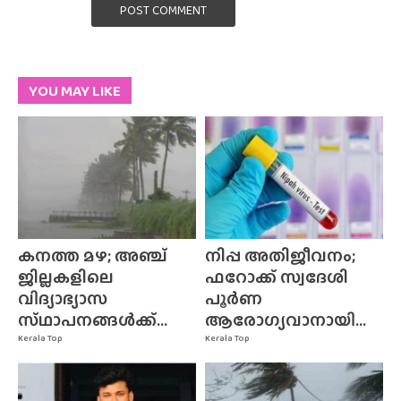
POST COMMENT
YOU MAY LIKE
കനത്ത മഴ; അഞ്ച്
നിപ്പ അതിജീവനം;
ജില്ലകളിലെ
ഫറോക്ക് സ്വദേശി
വിദ്യാഭ്യാസ
പൂർണ
സ്‌ഥാപനങ്ങൾക്ക്‌...
ആരോഗ്യവാനായി...
Kerala Top
Kerala Top