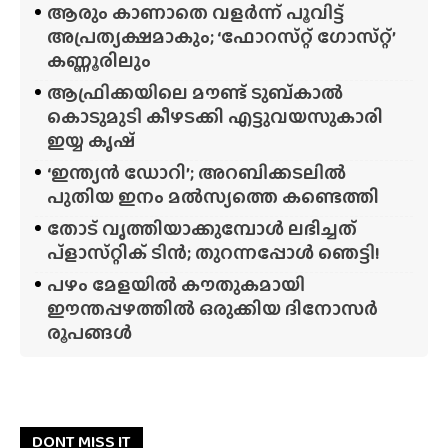
ആരും കാണാതെ വളർന്ന് പൂവിട്ട്
അപ്രത്യക്ഷമാകും; ‘ഫോറസ്‌റ്റ്‌ ഗോസ്‌റ്റ്’
കണ്ണൂരിലും
ആഫ്രിക്കയിലെ മൗണ്ട് ടുബ്‌കാൽ
കൊടുമുടി കീഴടക്കി എട്ടുവയസുകാരി
ഇയ്യ കൃഷ്
‘ഇന്ത്യൻ ഡോറി’; അറബിക്കടലിൽ
പുതിയ ഇനം മൽസ്യത്തെ കണ്ടെത്തി
തോട് വൃത്തിയാക്കുമ്പോൾ ലഭിച്ചത്
പ്‌ളാസ്‌റ്റിക് ടിൻ; തുറന്നപ്പോൾ ഞെട്ടി!
പഴം മേളയിൽ കൗതുകമായി
ഈന്തപ്പഴത്തിൽ ഒരുക്കിയ ദിനോസർ
രൂപങ്ങൾ
DONT MISS IT