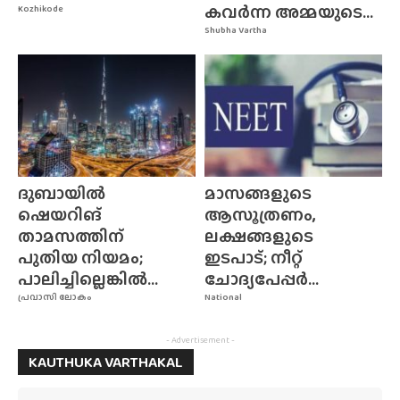
കവർന്ന അമ്മയുടെ...
Kozhikode
Shubha Vartha
ദുബായിൽ
മാസങ്ങളുടെ
ഷെയറിങ്
ആസൂത്രണം,
താമസത്തിന്
ലക്ഷങ്ങളുടെ
പുതിയ നിയമം;
ഇടപാട്; നീറ്റ്
പാലിച്ചില്ലെങ്കിൽ...
ചോദ്യപേപ്പർ...
പ്രവാസി ലോകം
National
- Advertisement -
KAUTHUKA VARTHAKAL