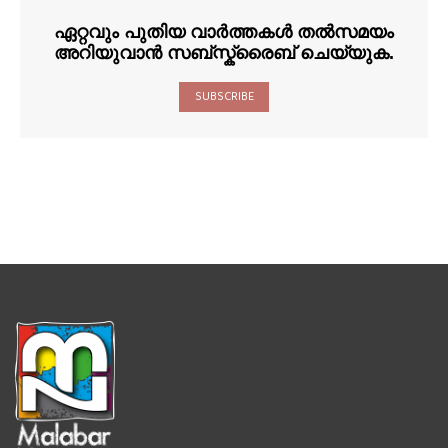
ഏറ്റവും പുതിയ വാർത്തകൾ തൽസമയം
അറിയുവാൻ സബ്സ്ക്രൈബ് ചെയ്യുക.
SUBSCRIBE