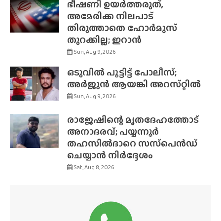
ഭീഷണി ഉയർത്തരുത്,
അമേരിക്ക നിലപാട്
തിരുത്താതെ ഹോർമുസ്
തുറക്കില്ല; ഇറാൻ
Sun, Aug 9, 2026
ഒടുവിൽ പൂട്ടിട്ട് പോലീസ്;
അർജുൻ ആയങ്കി അറസ്‌റ്റിൽ
Sun, Aug 9, 2026
രാജേഷിന്റെ മൃതദേഹത്തോട്
അനാദരവ്; പയ്യന്നൂർ
തഹസിൽദാറെ സസ്‌പെൻഡ്
ചെയ്യാൻ നിർദ്ദേശം
Sat, Aug 8, 2026