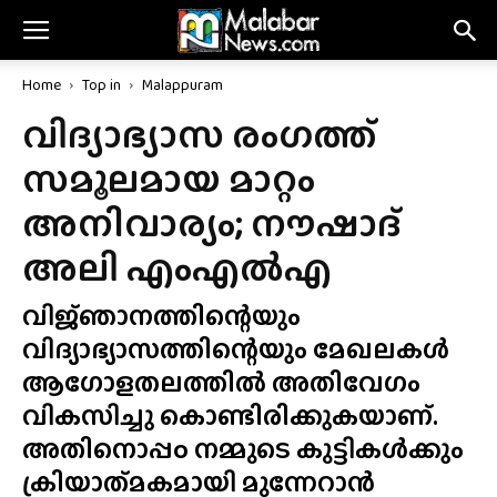
Home
Top in
Malappuram
വിദ്യാഭ്യാസ രംഗത്ത്
സമൂലമായ മാറ്റം
അനിവാര്യം; നൗഷാദ്
അലി എംഎൽഎ
വിജ്‌ഞാനത്തിന്റെയും
വിദ്യാഭ്യാസത്തിന്റെയും മേഖലകൾ
ആഗോളതലത്തിൽ അതിവേഗം
വികസിച്ചു കൊണ്ടിരിക്കുകയാണ്.
അതിനൊപ്പo നമ്മുടെ കുട്ടികൾക്കും
ക്രിയാത്‌മകമായി മുന്നേറാൻ