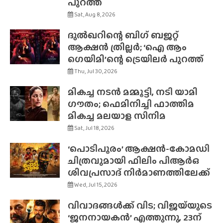
പുറത്ത്
Sat, Aug 8, 2026
ദുൽഖറിന്റെ ബിഗ് ബജറ്റ്
ആക്ഷൻ ത്രില്ലർ; ‘ഐ ആം
ഗെയിമി’ന്റെ ട്രെയിലർ പുറത്ത്
Thu, Jul 30, 2026
മികച്ച നടൻ മമ്മൂട്ടി, നടി യാമി
ഗൗതം; ഫെമിനിച്ചി ഫാത്തിമ
മികച്ച മലയാള സിനിമ
Sat, Jul 18, 2026
‘പൊടിപൂരം’ ആക്ഷൻ-കോമഡി
ചിത്രവുമായി ഫിലിം പിആർഒ
ശിവപ്രസാദ് നിർമാണത്തിലേക്ക്
Wed, Jul 15, 2026
വിവാദങ്ങൾക്ക് വിട; വിജയ്‌യുടെ
‘ജനനായകൻ’ എത്തുന്നു, 23ന്