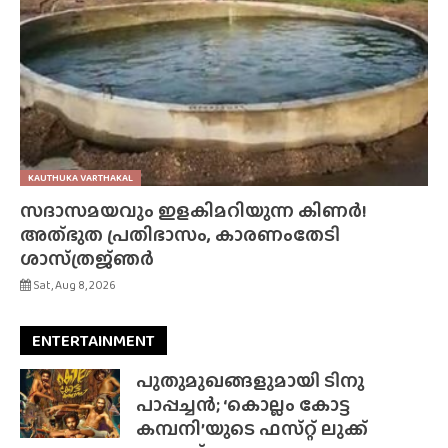
KAUTHUKA VARTHAKAL
സദാസമയവും ഇളകിമറിയുന്ന കിണർ!
അത്‌ഭുത പ്രതിഭാസം, കാരണംതേടി
ശാസ്‌ത്രജ്‌ഞർ
Sat, Aug 8, 2026
ENTERTAINMENT
പുതുമുഖങ്ങളുമായി ടിനു
പാപ്പച്ചൻ; ‘കൊല്ലം കോട്ട
കമ്പനി’യുടെ ഫസ്‌റ്റ് ലുക്ക്