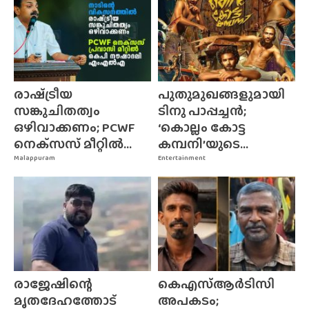
രാഷ്‌ട്രീയ
പുതുമുഖങ്ങളുമായി
സങ്കുചിതത്വം
ടിനു പാപ്പച്ചൻ;
ഒഴിവാക്കണം; PCWF
‘കൊല്ലം കോട്ട
നെക്‌സസ്‌ മീറ്റിൽ...
കമ്പനി’യുടെ...
Malappuram
Entertainment
രാജേഷിന്റെ
കെഎസ്ആർടിസി
മൃതദേഹത്തോട്
അപകടം;