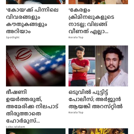
‘കോയ’ക്ക് പിന്നിലെ
‘കേരളം
വിവരങ്ങളും
ക്രിമിനലുകളുടെ
കൗതുകങ്ങളും
നാടല്ല; വിലങ്ങ്
അറിയാം
വീണത് എല്ലാ...
Spotlight
Kerala Top
ഭീഷണി
ഒടുവിൽ പൂട്ടിട്ട്
ഉയർത്തരുത്,
പോലീസ്; അർജുൻ
അമേരിക്ക നിലപാട്
ആയങ്കി അറസ്‌റ്റിൽ
തിരുത്താതെ
Kerala Top
ഹോർമുസ്...
Loka Jalakam