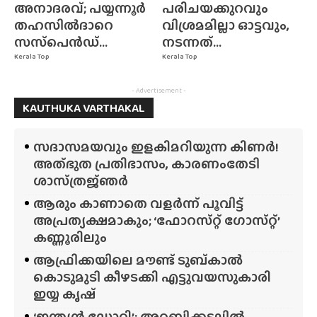
അനാദരവ്; പയ്യന്നൂർ
പരിചയക്കുറവും
തഹസിൽദാറെ
വിശ്രമമില്ലാ ഓട്ടവും,
സസ്‌പെൻഡ്...
നടന്നത്...
Kerala Top
Kerala Top
- Advertisement -
KAUTHUKA VARTHAKAL
സദാസമയവും ഇളകിമറിയുന്ന കിണർ!
അത്‌ഭുത പ്രതിഭാസം, കാരണംതേടി
ശാസ്‌ത്രജ്‌ഞർ
ആരും കാണാതെ വളർന്ന് പൂവിട്ട്
അപ്രത്യക്ഷമാകും; ‘ഫോറസ്‌റ്റ്‌ ഗോസ്‌റ്റ്’
കണ്ണൂരിലും
ആഫ്രിക്കയിലെ മൗണ്ട് ടുബ്‌കാൽ
കൊടുമുടി കീഴടക്കി എട്ടുവയസുകാരി
ഇയ്യ കൃഷ്
‘ഇന്ത്യൻ ഡോറി’; അറബിക്കടലിൽ