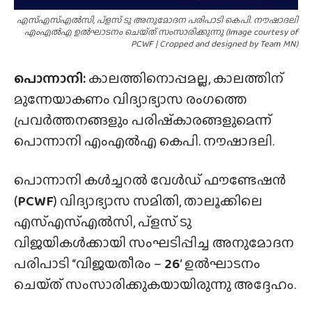
എസ്എസ്എൽസി, പ്ളസ് ടു അനുമോദന പരിപാടി കെപി. നൗഷാദലി
എംഎൽഎ ഉൽഘാടനം ചെയ്‌ത്‌ സംസാരിക്കുന്നു (Image courtesy of
PCWF | Cropped and designed by Team MN)
പൊന്നാനി:
കാലത്തിനൊപ്പമല്ല, കാലത്തിന്
മുന്നേയാകണം വിദ്യാഭ്യാസ രംഗത്തെ
പ്രവർത്തനങ്ങളും പരിഷ്‌കാരങ്ങളുമെന്ന്
പൊന്നാനി എംഎൽഎ കെപി. നൗഷാദലി.
പൊന്നാനി കൾച്ചറൽ വേൾഡ് ഫൗണ്ടേഷൻ
(
PCWF
) വിദ്യാഭ്യാസ സമിതി, താലൂക്കിലെ
എസ്എസ്എൽസി, പ്ളസ് ടു
വിജയികൾക്കായി സംഘടിപ്പിച്ച അനുമോദന
പരിപാടി “വിജയതീരം –
26
‘ ഉൽഘാടനം
ചെയ്‌ത്‌ സംസാരിക്കുകയായിരുന്നു അദ്ദേഹം.