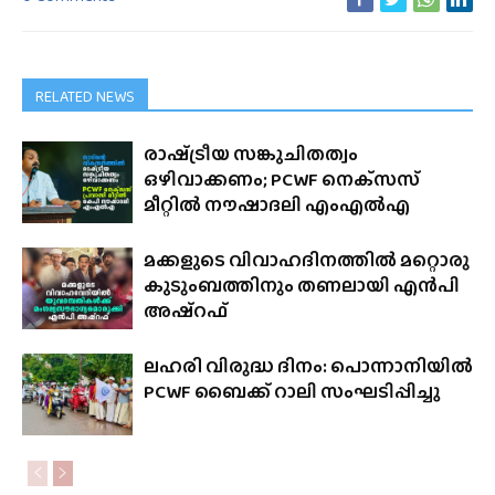
RELATED NEWS
രാഷ്‌ട്രീയ സങ്കുചിതത്വം
ഒഴിവാക്കണം; PCWF നെക്‌സസ്‌
മീറ്റിൽ നൗഷാദലി എംഎൽഎ
മക്കളുടെ വിവാഹദിനത്തിൽ മറ്റൊരു
കുടുംബത്തിനും തണലായി എൻപി
അഷ്‌റഫ്‌
ലഹരി വിരുദ്ധ ദിനം: പൊന്നാനിയിൽ
PCWF ബൈക്ക് റാലി സംഘടിപ്പിച്ചു