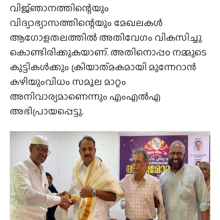
വിജ്‌ഞാനത്തിന്റെയും
വിദ്യാഭ്യാസത്തിന്റെയും മേഖലകൾ
ആഗോളതലത്തിൽ അതിവേഗം വികസിച്ചു
കൊണ്ടിരിക്കുകയാണ്. അതിനൊപ്പo നമ്മുടെ
കുട്ടികൾക്കും ക്രിയാത്‌മകമായി മുന്നേറാൻ
കഴിയുംവിധം സമൂല മാറ്റം
അനിവാര്യമാണെന്നും എംഎൽഎ
അഭിപ്രായപ്പെട്ടു.