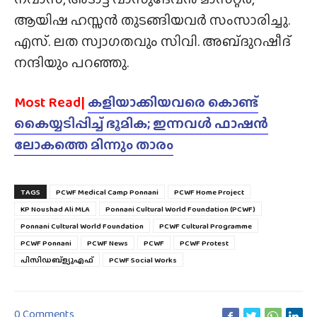
ആയിഷ ഹസ്സൻ തുടങ്ങിയവർ സംസാരിച്ചു.
എസ്. ലത സ്വാഗതവും സിവി. അബ്‌ദുറഷീദ്
നന്ദിയും പറഞ്ഞു.
Most Read|
കളിയാക്കിയവരെ കൊണ്ട്
കൈയ്യടിപ്പിച്ച് ഭൂമിക; ഇന്നവൾ ഫാഷൻ
ലോകത്തെ മിന്നും താരം
TAGS
PCWF Medical Camp Ponnani
PCWF Home Project
KP Noushad Ali MLA
Ponnani Cultural World Foundation (PCWF)
Ponnani Cultural World Foundation
PCWF Cultural Programme
PCWF Ponnani
PCWF News
PCWF
PCWF Protest
പിസിഡബ്ള്യുഎഫ്‌
PCWF Social Works
0 Comments