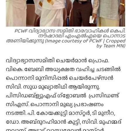
PCWF വിദ്യാഭ്യാസ സമിതി ഭാരവാഹികൾ കെപി.
നൗഷാദലി എംഎൽഎയെ പൊന്നാട
അണിയിക്കുന്നു (Image courtesy of PCWF | Cropped
by Team MN)
വിദ്യാഭ്യാസസമിതി ചെയർമാൻ പ്രൊഫ.
വികെ. ബേബി അധ്യക്ഷത വഹിച്ച ചടങ്ങിൽ
പൊന്നാനി മുനിസിപ്പൽ ചെയർപേഴ്‌സൻ
സിവി. സുധ മുഖ്യാതിഥി ആയിരുന്നു.
പിസിഡബ്‌ള്യുഎഫ് ഗ്ളോബൽ പ്രസിഡണ്ട്
സിഎസ്. പൊന്നാനി മുഖ്യ പ്രഭാഷണം
നടത്തി. പി. കോയക്കുട്ടി മാസ്‌റ്റർ, ടി മുനീറ,
ഡോ. അബ്‌ദുറഹിമാൻ കുട്ടി, സിവി. മുഹമ്മദ്
നവാസ്, അടാട്ട് വാസുദേവൻ മാസ്‌റ്റർ,