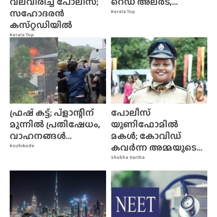
വലവിരിച്ച് പോലീസ്;
റെഡ് അലർട്,...
സഹോദരൻ
Kerala Top
കസ്‌റ്റഡിയിൽ
Kerala Top
ഫ്രഷ് കട്ട്; പ്ളാന്റിന്
പോലീസ്
മുന്നിൽ പ്രതിഷേധം,
യൂണിഫോമിൽ
വാഹനങ്ങൾ...
മകൾ; കോവിഡ്
കവർന്ന അമ്മയുടെ...
Kozhikode
Shubha Vartha