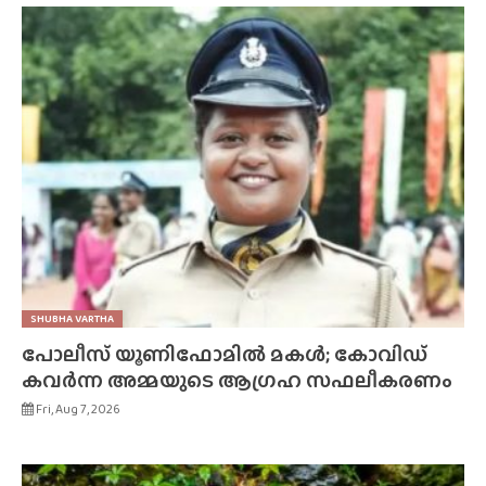
SHUBHA VARTHA
പോലീസ് യൂണിഫോമിൽ മകൾ; കോവിഡ്
കവർന്ന അമ്മയുടെ ആഗ്രഹ സഫലീകരണം
Fri, Aug 7, 2026