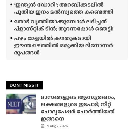
‘ഇന്ത്യൻ ഡോറി’; അറബിക്കടലിൽ
പുതിയ ഇനം മൽസ്യത്തെ കണ്ടെത്തി
തോട് വൃത്തിയാക്കുമ്പോൾ ലഭിച്ചത്
പ്‌ളാസ്‌റ്റിക് ടിൻ; തുറന്നപ്പോൾ ഞെട്ടി!
പഴം മേളയിൽ കൗതുകമായി
ഈന്തപ്പഴത്തിൽ ഒരുക്കിയ ദിനോസർ
രൂപങ്ങൾ
DONT MISS IT
മാസങ്ങളുടെ ആസൂത്രണം,
ലക്ഷങ്ങളുടെ ഇടപാട്; നീറ്റ്
ചോദ്യപേപ്പർ ചോർത്തിയത്
ഇങ്ങനെ
Fri, Aug 7, 2026