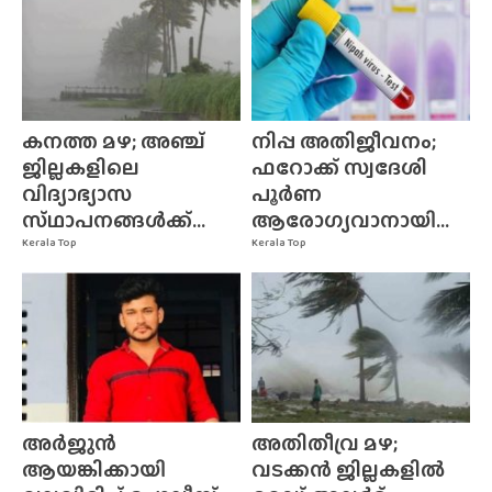
കനത്ത മഴ; അഞ്ച്
നിപ്പ അതിജീവനം;
ജില്ലകളിലെ
ഫറോക്ക് സ്വദേശി
വിദ്യാഭ്യാസ
പൂർണ
സ്‌ഥാപനങ്ങൾക്ക്‌...
ആരോഗ്യവാനായി...
Kerala Top
Kerala Top
അർജുൻ
അതിതീവ്ര മഴ;
ആയങ്കിക്കായി
വടക്കൻ ജില്ലകളിൽ