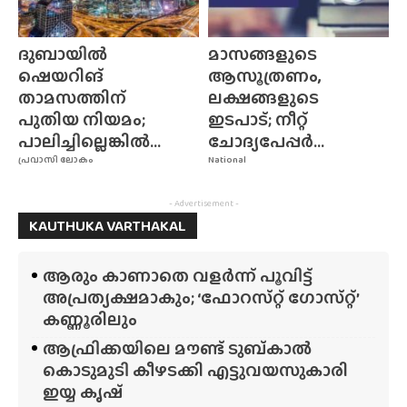
ദുബായിൽ
മാസങ്ങളുടെ
ഷെയറിങ്
ആസൂത്രണം,
താമസത്തിന്
ലക്ഷങ്ങളുടെ
പുതിയ നിയമം;
ഇടപാട്; നീറ്റ്
പാലിച്ചില്ലെങ്കിൽ...
ചോദ്യപേപ്പർ...
പ്രവാസി ലോകം
National
- Advertisement -
KAUTHUKA VARTHAKAL
ആരും കാണാതെ വളർന്ന് പൂവിട്ട്
അപ്രത്യക്ഷമാകും; ‘ഫോറസ്‌റ്റ്‌ ഗോസ്‌റ്റ്’
കണ്ണൂരിലും
ആഫ്രിക്കയിലെ മൗണ്ട് ടുബ്‌കാൽ
കൊടുമുടി കീഴടക്കി എട്ടുവയസുകാരി
ഇയ്യ കൃഷ്