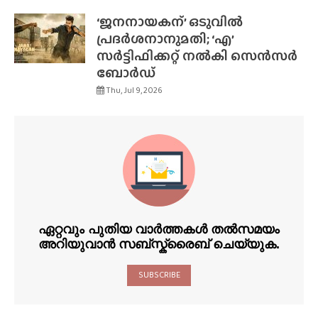
‘ജനനായകന്’ ഒടുവിൽ
പ്രദർശനാനുമതി; ‘എ’
സർട്ടിഫിക്കറ്റ് നൽകി സെൻസർ
ബോർഡ്
Thu, Jul 9, 2026
ഏറ്റവും പുതിയ വാർത്തകൾ തൽസമയം
അറിയുവാൻ സബ്സ്ക്രൈബ് ചെയ്യുക.
SUBSCRIBE