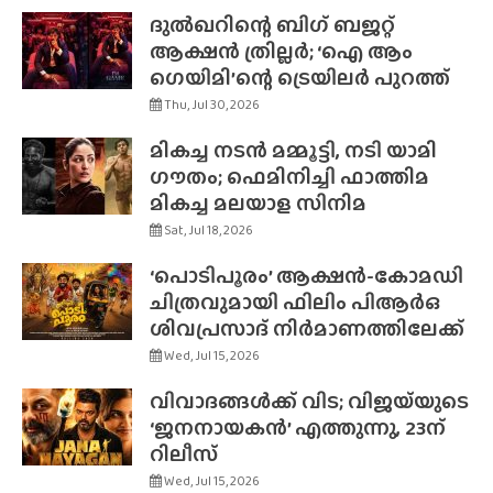
ദുൽഖറിന്റെ ബിഗ് ബജറ്റ്
ആക്ഷൻ ത്രില്ലർ; ‘ഐ ആം
ഗെയിമി’ന്റെ ട്രെയിലർ പുറത്ത്
Thu, Jul 30, 2026
മികച്ച നടൻ മമ്മൂട്ടി, നടി യാമി
ഗൗതം; ഫെമിനിച്ചി ഫാത്തിമ
മികച്ച മലയാള സിനിമ
Sat, Jul 18, 2026
‘പൊടിപൂരം’ ആക്ഷൻ-കോമഡി
ചിത്രവുമായി ഫിലിം പിആർഒ
ശിവപ്രസാദ് നിർമാണത്തിലേക്ക്
Wed, Jul 15, 2026
വിവാദങ്ങൾക്ക് വിട; വിജയ്‌യുടെ
‘ജനനായകൻ’ എത്തുന്നു, 23ന്
റിലീസ്
Wed, Jul 15, 2026