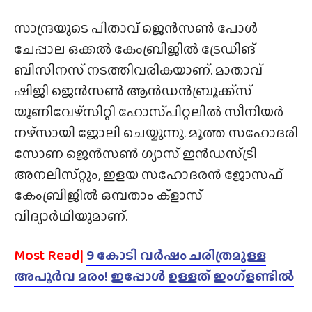
സാന്ദ്രയുടെ പിതാവ് ജെൻസൺ പോൾ
ചേപ്പാല ഒക്കൽ കേംബ്രിജിൽ ട്രേഡിങ്
ബിസിനസ് നടത്തിവരികയാണ്. മാതാവ്
ഷിജി ജെൻസൺ ആൻഡൻബ്രൂക്ക്‌സ്
യൂണിവേഴ്‌സിറ്റി ഹോസ്‌പിറ്റലിൽ സീനിയർ
നഴ്‌സായി ജോലി ചെയ്യുന്നു. മൂത്ത സഹോദരി
സോണ ജെൻസൺ ഗ്യാസ് ഇൻഡസ്‌ട്രി
അനലിസ്‌റ്റും, ഇളയ സഹോദരൻ ജോസഫ്
കേംബ്രിജിൽ ഒമ്പതാം ക്ളാസ്
വിദ്യാർഥിയുമാണ്.
Most Read|
9 കോടി വർഷം ചരിത്രമുള്ള
അപൂർവ മരം! ഇപ്പോൾ ഉള്ളത് ഇംഗ്ളണ്ടിൽ