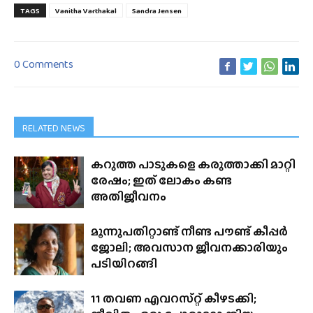
TAGS
Vanitha Varthakal
Sandra Jensen
0 Comments
RELATED NEWS
കറുത്ത പാടുകളെ കരുത്താക്കി മാറ്റി
രേഷം; ഇത് ലോകം കണ്ട
അതിജീവനം
മൂന്നുപതിറ്റാണ്ട് നീണ്ട പൗണ്ട് കീപ്പർ
ജോലി; അവസാന ജീവനക്കാരിയും
പടിയിറങ്ങി
11 തവണ എവറസ്‌റ്റ് കീഴടക്കി;