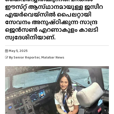
ഈസ്‌റ്റ് ആസ്‌ഥാനമായുള്ള ജസീറ
എയർവെയ്‌സിൽ പൈലറ്റായി
സേവനം അനുഷ്‌ഠിക്കുന്ന സാന്ദ്ര
ജെൻസൺ എറണാകുളം കാലടി
സ്വദേശിനിയാണ്.
May 5, 2025
By
Senior Reporter
, Malabar News