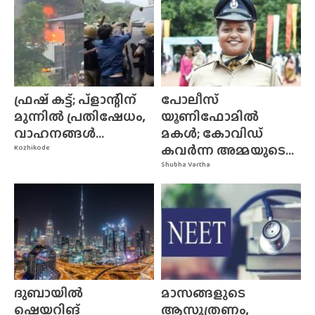
ഫ്രഷ് കട്ട്; പ്ളാന്റിന്
പോലീസ്
മുന്നിൽ പ്രതിഷേധം,
യൂണിഫോമിൽ
വാഹനങ്ങൾ...
മകൾ; കോവിഡ്
കവർന്ന അമ്മയുടെ...
Kozhikode
Shubha Vartha
ദുബായിൽ
മാസങ്ങളുടെ
ഷെയറിങ്
ആസൂത്രണം,