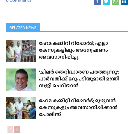
0 Comments
RELATED NEWS
ഹേമ കമ്മിറ്റി റിപ്പോർട്; എല്ലാ
കേസുകളിലും അന്വേഷണം
അവസാനിപ്പിച്ചു
‘ചിലർ തെറ്റിദ്ധാരണ പരത്തുന്നു’;
പാർവതിക്ക് മറുപടിയുമായി മന്ത്രി
സജി ചെറിയാൻ
ഹേമ കമ്മിറ്റി റിപ്പോർട്; മുഴുവൻ
കേസുകളും അവസാനിപ്പിക്കാൻ
പോലീസ്