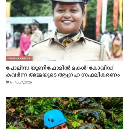
SHUBHA VARTHA
പോലീസ് യൂണിഫോമിൽ മകൾ; കോവിഡ്
കവർന്ന അമ്മയുടെ ആഗ്രഹ സഫലീകരണം
Fri, Aug 7, 2026