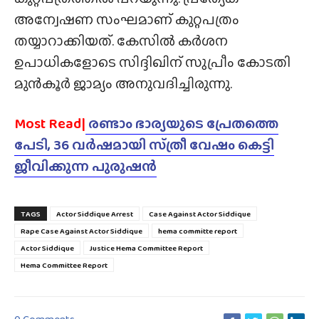
അന്വേഷണ സംഘമാണ് കുറ്റപത്രം
തയ്യാറാക്കിയത്. കേസിൽ കർശന
ഉപാധികളോടെ സിദ്ദിഖിന് സുപ്രീം കോടതി
മുൻ‌കൂർ ജാമ്യം അനുവദിച്ചിരുന്നു.
Most Read|
രണ്ടാം ഭാര്യയുടെ പ്രേതത്തെ
പേടി, 36 വർഷമായി സ്‌ത്രീ വേഷം കെട്ടി
ജീവിക്കുന്ന പുരുഷൻ
TAGS
Actor Siddique Arrest
Case Against Actor Siddique
Rape Case Against Actor Siddique
hema committe report
Actor Siddique
Justice Hema Committee Report
Hema Committee Report