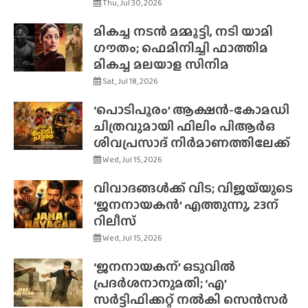
Thu, Jul 30, 2026
മികച്ച നടൻ മമ്മൂട്ടി, നടി യാമി
ഗൗതം; ഫെമിനിച്ചി ഫാത്തിമ
മികച്ച മലയാള സിനിമ
Sat, Jul 18, 2026
‘പൊടിപൂരം’ ആക്ഷൻ-കോമഡി
ചിത്രവുമായി ഫിലിം പിആർഒ
ശിവപ്രസാദ് നിർമാണത്തിലേക്ക്
Wed, Jul 15, 2026
വിവാദങ്ങൾക്ക് വിട; വിജയ്‌യുടെ
‘ജനനായകൻ’ എത്തുന്നു, 23ന്
റിലീസ്
Wed, Jul 15, 2026
‘ജനനായകന്’ ഒടുവിൽ
പ്രദർശനാനുമതി; ‘എ’
സർട്ടിഫിക്കറ്റ് നൽകി സെൻസർ