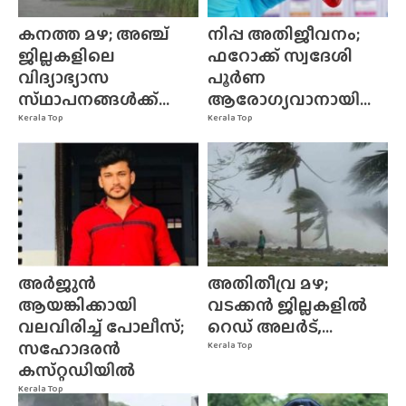
കനത്ത മഴ; അഞ്ച്
നിപ്പ അതിജീവനം;
ജില്ലകളിലെ
ഫറോക്ക് സ്വദേശി
വിദ്യാഭ്യാസ
പൂർണ
സ്‌ഥാപനങ്ങൾക്ക്‌...
ആരോഗ്യവാനായി...
Kerala Top
Kerala Top
അർജുൻ
അതിതീവ്ര മഴ;
ആയങ്കിക്കായി
വടക്കൻ ജില്ലകളിൽ
വലവിരിച്ച് പോലീസ്;
റെഡ് അലർട്,...
സഹോദരൻ
Kerala Top
കസ്‌റ്റഡിയിൽ
Kerala Top