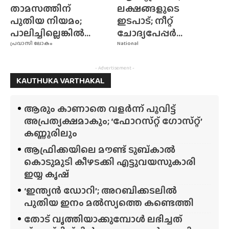
താമസത്തിന്
ലക്ഷങ്ങളുടെ
പുതിയ നിയമം;
ഇടപാട്; നീറ്റ്
പാലിച്ചില്ലെങ്കിൽ...
ചോദ്യപേപ്പർ...
പ്രവാസി ലോകം
National
- Advertisement -
KAUTHUKA VARTHAKAL
ആരും കാണാതെ വളർന്ന് പൂവിട്ട്
അപ്രത്യക്ഷമാകും; ‘ഫോറസ്‌റ്റ്‌ ഗോസ്‌റ്റ്’
കണ്ണൂരിലും
ആഫ്രിക്കയിലെ മൗണ്ട് ടുബ്‌കാൽ
കൊടുമുടി കീഴടക്കി എട്ടുവയസുകാരി
ഇയ്യ കൃഷ്
‘ഇന്ത്യൻ ഡോറി’; അറബിക്കടലിൽ
പുതിയ ഇനം മൽസ്യത്തെ കണ്ടെത്തി
തോട് വൃത്തിയാക്കുമ്പോൾ ലഭിച്ചത്