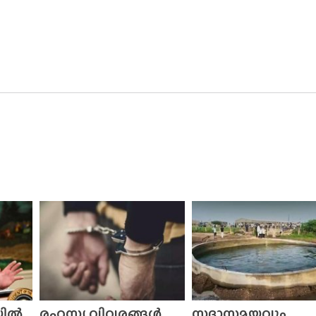
യിൽ
രഹസ്യ വിവരങ്ങൾ
സദാസമയവും