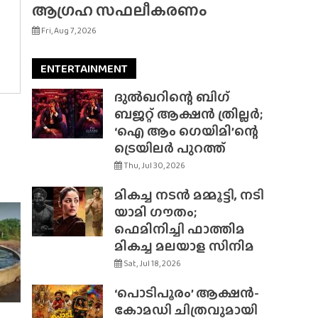
ആഗ്രഹ സഫലീകരണം
Fri, Aug 7, 2026
ENTERTAINMENT
ദുൽഖറിന്റെ ബിഗ്
ബജറ്റ് ആക്ഷൻ ത്രില്ലർ;
‘ഐ ആം ഗെയിമി’ന്റെ
ട്രെയിലർ പുറത്ത്
Thu, Jul 30, 2026
മികച്ച നടൻ മമ്മൂട്ടി, നടി
യാമി ഗൗതം;
ഫെമിനിച്ചി ഫാത്തിമ
മികച്ച മലയാള സിനിമ
Sat, Jul 18, 2026
‘പൊടിപൂരം’ ആക്ഷൻ-
കോമഡി ചിത്രവുമായി