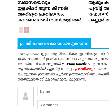
സദാസമയവും
ആരും ക
ഇളകിമറിയുന്ന കിണർ!
പൂവിട്ട് 
അത്‌ഭുത പ്രതിഭാസം,
‘ഫോറസ്‌റ്റ
കാരണംതേടി ശാസ്‌ത്രജ്‌ഞർ
കണ്ണൂരില
പ്രതികരണം രേഖപ്പെടുത്തുക
അഭിപ്രായങ്ങളുടെ ആധികാരികത ഉറപ്പിക്കുന്നതിന
ഉൾപ്പെടുത്താൻ ശ്രമിക്കുക. രേഖപ്പെടുത്തപ്പെടുന്
ബോർഡിന്' തോന്നുന്നത്
പൊതു ശബ്‌ദം
എന്ന കോളത
ആവശ്യമെങ്കിൽ എഡിറ്റ് ചെയ്യും.
ശ്രദ്ധിക്കുക;
മലബാർ
ചെയ്യുന്നത്. ഇവയുടെ പൂർണ ഉത്തരവാദിത്തം രചയ
നടത്തുന്നത് ശിക്ഷാർഹമായ കുറ്റമാണ്.