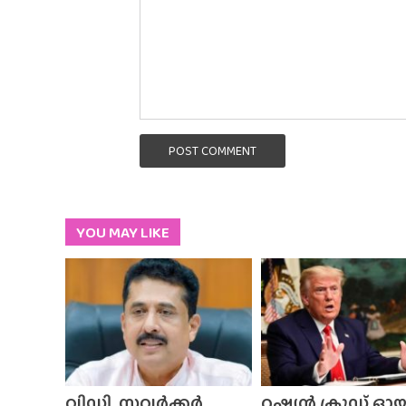
POST COMMENT
YOU MAY LIKE
വിഡി. സവർക്കർ
റഷ്യൻ ക്രൂഡ് ഓ