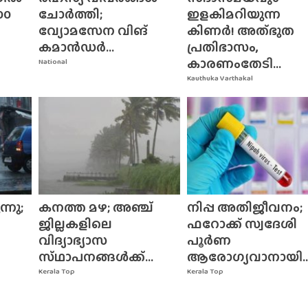
00
ചോർത്തി;
ഇളകിമറിയുന്ന
വ്യോമസേന വിങ്‌
കിണർ! അത്‌ഭുത
കമാൻഡർ...
പ്രതിഭാസം,
കാരണംതേടി...
National
Kauthuka Varthakal
്നു;
കനത്ത മഴ; അഞ്ച്
നിപ്പ അതിജീവനം;
ജില്ലകളിലെ
ഫറോക്ക് സ്വദേശി
വിദ്യാഭ്യാസ
പൂർണ
സ്‌ഥാപനങ്ങൾക്ക്‌...
ആരോഗ്യവാനായി..
Kerala Top
Kerala Top