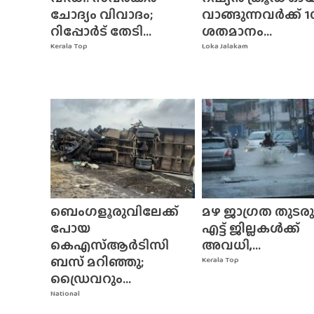
ചോദ്യം വിവാദം;
വാങ്ങുന്നവർക്ക് 1
റിപ്പോർട് തേടി...
ശതമാനം...
Kerala Top
Loka Jalakam
ബെംഗളൂരുവിലേക്ക്
മഴ ജാഗ്രത തുടരുന
പോയ
എട്ട് ജില്ലകൾക്ക്
കെഎസ്ആർടിസി
അവധി,...
ബസ് മറിഞ്ഞു;
Kerala Top
ഡ്രൈവറും...
National