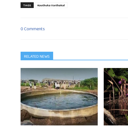
TAGS
Kauthuka Varthakal
0 Comments
RELATED NEWS