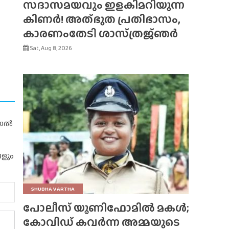
സദാസമയവും ഇളകിമറിയുന്ന
കിണർ! അത്‌ഭുത പ്രതിഭാസം,
കാരണംതേടി ശാസ്‌ത്രജ്‌ഞർ
Sat, Aug 8, 2026
റിയൽ
ങളും
SHUBHA VARTHA
പോലീസ് യൂണിഫോമിൽ മകൾ;
കോവിഡ് കവർന്ന അമ്മയുടെ