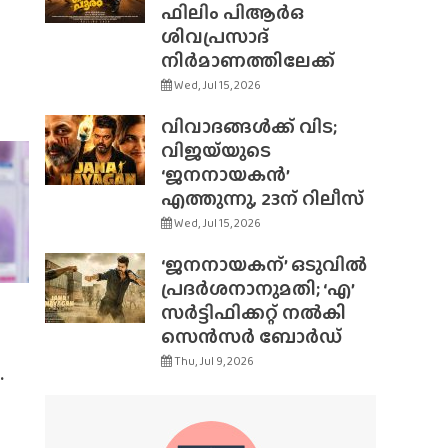
ഫിലിം പിആർഒ
ശിവപ്രസാദ്
നിർമാണത്തിലേക്ക്
Wed, Jul 15, 2026
വിവാദങ്ങൾക്ക് വിട;
വിജയ്‌യുടെ
‘ജനനായകൻ’
എത്തുന്നു, 23ന് റിലീസ്
Wed, Jul 15, 2026
‘ജനനായകന്’ ഒടുവിൽ
പ്രദർശനാനുമതി; ‘എ’
സർട്ടിഫിക്കറ്റ് നൽകി
സെൻസർ ബോർഡ്
Thu, Jul 9, 2026
.