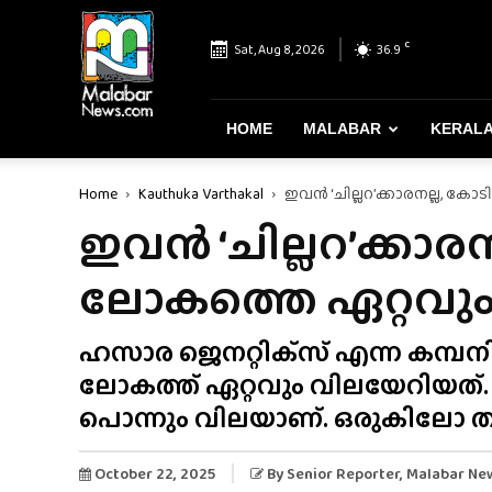
Malabar
News
C
Sat, Aug 8, 2026
36.9
–
Most
Reliable
&
HOME
MALABAR
KERAL
Dependable
News
Home
Kauthuka Varthakal
ഇവൻ ‘ചില്ലറ’ക്കാരനല്ല, കോ
Portal
ഇവൻ ‘ചില്ലറ’ക്കാ
ലോകത്തെ ഏറ്റവും വ
ഹസാര ജെനറ്റിക്‌സ് എന്ന കമ്പനി 
ലോകത്ത് ഏറ്റവും വിലയേറിയത്.
പൊന്നും വിലയാണ്. ഒരുകിലോ തക്ക
October 22, 2025
By
Senior Reporter
, Malabar Ne