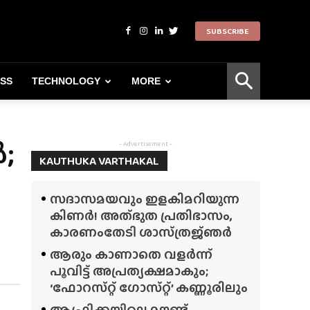
SUBSCRIBE
ESS
TECHNOLOGY
MORE
;
- Advertisement -
KAUTHUKA VARTHAKAL
സദാസമയവും ഇളകിമറിയുന്ന
കിണർ! അത്‌ഭുത പ്രതിഭാസം,
കാരണംതേടി ശാസ്‌ത്രജ്‌ഞർ
ആരും കാണാതെ വളർന്ന്
പൂവിട്ട് അപ്രത്യക്ഷമാകും;
‘ഫോറസ്‌റ്റ്‌ ഗോസ്‌റ്റ്’ കണ്ണൂരിലും
ആഫ്രിക്കയിലെ മൗണ്ട്