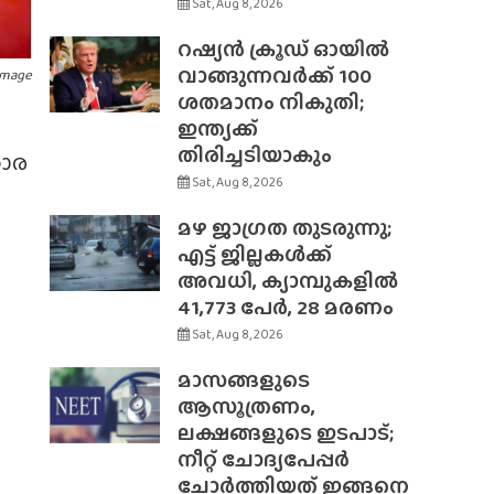
Sat, Aug 8, 2026
റഷ്യൻ ക്രൂഡ് ഓയിൽ
വാങ്ങുന്നവർക്ക് 100
Image
ശതമാനം നികുതി;
ഇന്ത്യക്ക്
തിരിച്ചടിയാകും
സാര
Sat, Aug 8, 2026
മഴ ജാഗ്രത തുടരുന്നു;
എട്ട് ജില്ലകൾക്ക്
അവധി, ക്യാമ്പുകളിൽ
41,773 പേർ, 28 മരണം
Sat, Aug 8, 2026
മാസങ്ങളുടെ
ആസൂത്രണം,
ലക്ഷങ്ങളുടെ ഇടപാട്;
നീറ്റ് ചോദ്യപേപ്പർ
ചോർത്തിയത് ഇങ്ങനെ