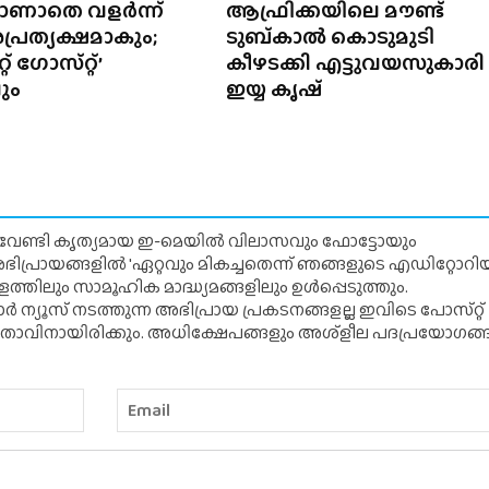
ാണാതെ വളർന്ന്
ആഫ്രിക്കയിലെ മൗണ്ട്
അപ്രത്യക്ഷമാകും;
ടുബ്‌കാൽ കൊടുമുടി
്‌ ഗോസ്‌റ്റ്’
കീഴടക്കി എട്ടുവയസുകാരി
ും
ഇയ്യ കൃഷ്
് വേണ്ടി കൃത്യമായ ഇ-മെയിൽ വിലാസവും ഫോട്ടോയും
ന അഭിപ്രായങ്ങളിൽ 'ഏറ്റവും മികച്ചതെന്ന് ഞങ്ങളുടെ എഡിറ്റോ
്തിലും സാമൂഹിക മാദ്ധ്യമങ്ങളിലും ഉൾപ്പെടുത്തും.
 ന്യൂസ് നടത്തുന്ന അഭിപ്രായ പ്രകടനങ്ങളല്ല ഇവിടെ പോസ്‌റ്റ്
ിതാവിനായിരിക്കും. അധിക്ഷേപങ്ങളും അശ്‌ളീല പദപ്രയോഗങ്