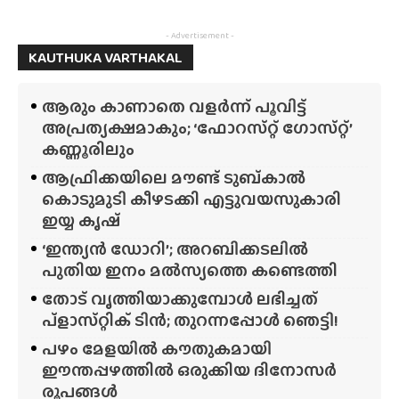
- Advertisement -
KAUTHUKA VARTHAKAL
ആരും കാണാതെ വളർന്ന് പൂവിട്ട്
അപ്രത്യക്ഷമാകും; ‘ഫോറസ്‌റ്റ്‌ ഗോസ്‌റ്റ്’
കണ്ണൂരിലും
ആഫ്രിക്കയിലെ മൗണ്ട് ടുബ്‌കാൽ
കൊടുമുടി കീഴടക്കി എട്ടുവയസുകാരി
ഇയ്യ കൃഷ്
‘ഇന്ത്യൻ ഡോറി’; അറബിക്കടലിൽ
പുതിയ ഇനം മൽസ്യത്തെ കണ്ടെത്തി
തോട് വൃത്തിയാക്കുമ്പോൾ ലഭിച്ചത്
പ്‌ളാസ്‌റ്റിക് ടിൻ; തുറന്നപ്പോൾ ഞെട്ടി!
പഴം മേളയിൽ കൗതുകമായി
ഈന്തപ്പഴത്തിൽ ഒരുക്കിയ ദിനോസർ
രൂപങ്ങൾ