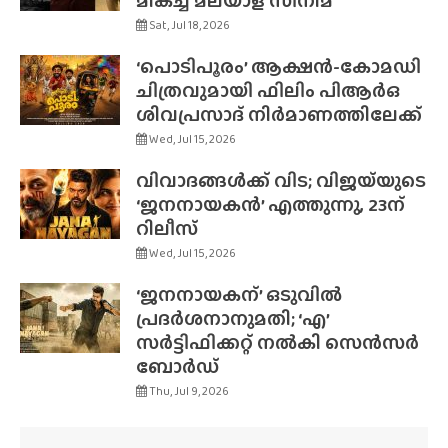
മികച്ച മലയാള സിനിമ
Sat, Jul 18, 2026
‘പൊടിപൂരം’ ആക്ഷൻ-കോമഡി
ചിത്രവുമായി ഫിലിം പിആർഒ
ശിവപ്രസാദ് നിർമാണത്തിലേക്ക്
Wed, Jul 15, 2026
വിവാദങ്ങൾക്ക് വിട; വിജയ്‌യുടെ
‘ജനനായകൻ’ എത്തുന്നു, 23ന്
റിലീസ്
Wed, Jul 15, 2026
‘ജനനായകന്’ ഒടുവിൽ
പ്രദർശനാനുമതി; ‘എ’
സർട്ടിഫിക്കറ്റ് നൽകി സെൻസർ
ബോർഡ്
Thu, Jul 9, 2026