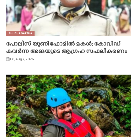
SHUBHA VARTHA
പോലീസ് യൂണിഫോമിൽ മകൾ; കോവിഡ്
കവർന്ന അമ്മയുടെ ആഗ്രഹ സഫലീകരണം
Fri, Aug 7, 2026