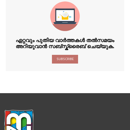
ഏറ്റവും പുതിയ വാർത്തകൾ തൽസമയം
അറിയുവാൻ സബ്സ്ക്രൈബ് ചെയ്യുക.
SUBSCRIBE