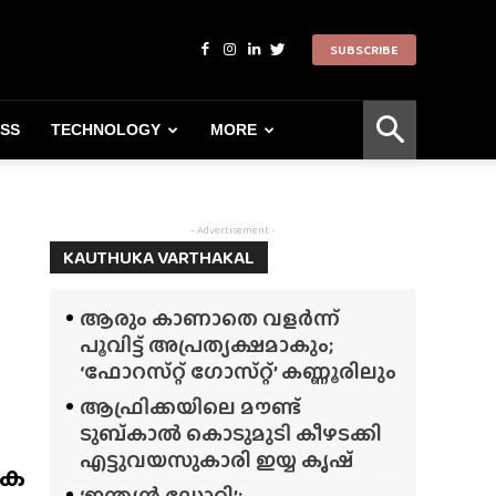
SUBSCRIBE
ESS
TECHNOLOGY
MORE
- Advertisement -
KAUTHUKA VARTHAKAL
ആരും കാണാതെ വളർന്ന്
പൂവിട്ട് അപ്രത്യക്ഷമാകും;
‘ഫോറസ്‌റ്റ്‌ ഗോസ്‌റ്റ്’ കണ്ണൂരിലും
ആഫ്രിക്കയിലെ മൗണ്ട്
ടുബ്‌കാൽ കൊടുമുടി കീഴടക്കി
എട്ടുവയസുകാരി ഇയ്യ കൃഷ്
ിക
‘ഇന്ത്യൻ ഡോറി’;