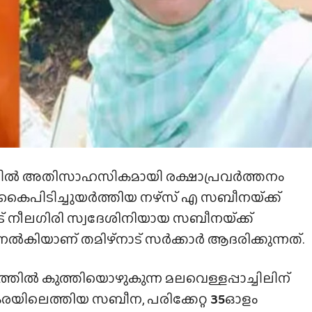
ട്ടലിൽ അതിസാഹസികമായി രക്ഷാപ്രവർത്തനം
് കൈപിടിച്ചുയർത്തിയ നഴ്‌സ് എ സബീനയ്‌ക്ക്
ാട് നീലഗിരി സ്വദേശിനിയായ സബീനയ്‌ക്ക്‌
ൽകിയാണ് തമിഴ്‌നാട് സർക്കാർ ആദരിക്കുന്നത്.
തിൽ കുത്തിയൊഴുകുന്ന മലവെള്ളപ്പാച്ചിലിന്
രയിലെത്തിയ സബീന, പരിക്കേറ്റ
35
ഓളം