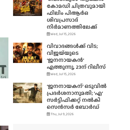
കോമഡി ചിത്രവുമായി
ഫിലിം പിആർഒ
ശിവപ്രസാദ്
നിർമാണത്തിലേക്ക്
Wed, Jul 15, 2026
വിവാദങ്ങൾക്ക് വിട;
വിജയ്‌യുടെ
‘ജനനായകൻ’
എത്തുന്നു, 23ന് റിലീസ്
Wed, Jul 15, 2026
‘ജനനായകന്’ ഒടുവിൽ
പ്രദർശനാനുമതി; ‘എ’
സർട്ടിഫിക്കറ്റ് നൽകി
സെൻസർ ബോർഡ്
Thu, Jul 9, 2026