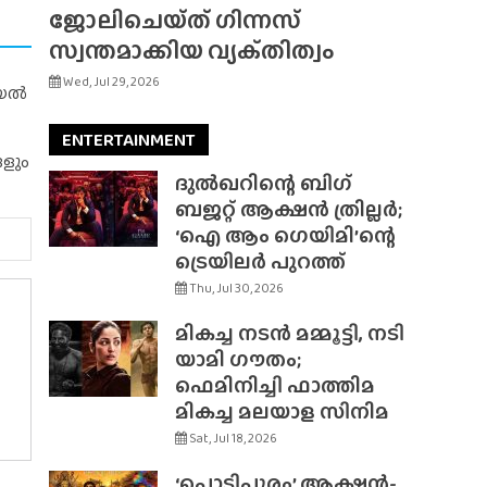
ജോലിചെയ്‌ത്‌ ഗിന്നസ്
സ്വന്തമാക്കിയ വ്യക്‌തിത്വം
Wed, Jul 29, 2026
റിയൽ
ENTERTAINMENT
ങളും
ദുൽഖറിന്റെ ബിഗ്
ബജറ്റ് ആക്ഷൻ ത്രില്ലർ;
‘ഐ ആം ഗെയിമി’ന്റെ
ട്രെയിലർ പുറത്ത്
Thu, Jul 30, 2026
മികച്ച നടൻ മമ്മൂട്ടി, നടി
യാമി ഗൗതം;
ഫെമിനിച്ചി ഫാത്തിമ
മികച്ച മലയാള സിനിമ
Sat, Jul 18, 2026
‘പൊടിപൂരം’ ആക്ഷൻ-