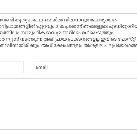
് വേണ്ടി കൃത്യമായ ഇ-മെയിൽ വിലാസവും ഫോട്ടോയും
ന അഭിപ്രായങ്ങളിൽ 'ഏറ്റവും മികച്ചതെന്ന് ഞങ്ങളുടെ എഡിറ്റോ
്തിലും സാമൂഹിക മാദ്ധ്യമങ്ങളിലും ഉൾപ്പെടുത്തും.
 ന്യൂസ് നടത്തുന്ന അഭിപ്രായ പ്രകടനങ്ങളല്ല ഇവിടെ പോസ്‌റ്റ്
ിതാവിനായിരിക്കും. അധിക്ഷേപങ്ങളും അശ്‌ളീല പദപ്രയോഗങ്