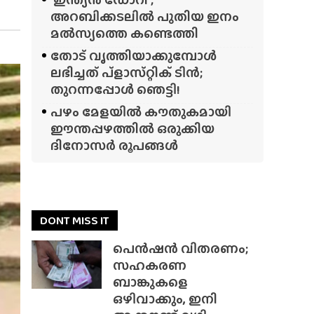
അറബിക്കടലിൽ പുതിയ ഇനം
മൽസ്യത്തെ കണ്ടെത്തി
തോട് വൃത്തിയാക്കുമ്പോൾ
ലഭിച്ചത് പ്‌ളാസ്‌റ്റിക് ടിൻ;
തുറന്നപ്പോൾ ഞെട്ടി!
പഴം മേളയിൽ കൗതുകമായി
ഈന്തപ്പഴത്തിൽ ഒരുക്കിയ
ദിനോസർ രൂപങ്ങൾ
DONT MISS IT
പെൻഷൻ വിതരണം;
സഹകരണ
ബാങ്കുകളെ
ഒഴിവാക്കും, ഇനി