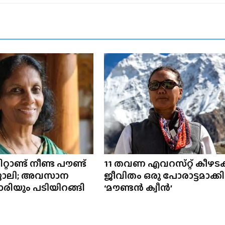
റ്റാണ്ട് നീണ്ട പൗണ്ട്
11 തവണ എവറസ്‌റ്റ് കീഴടക്
 ജോലി; അവസാന
ജീവിതം ഒരു പോരാട്ടമാക്ക
ാരിയും പടിയിറങ്ങി
‘മൗണ്ടൻ ക്വീൻ’