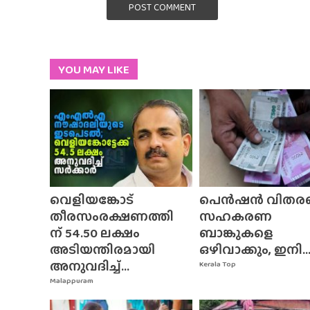
POST COMMENT
YOU MAY LIKE
വെളിയങ്കോട്
പെൻഷൻ വിതര
തീരസംരക്ഷണത്തി
സഹകരണ
ന് 54.50 ലക്ഷം
ബാങ്കുകളെ
അടിയന്തിരമായി
ഒഴിവാക്കും, ഇനി..
അനുവദിച്ച്...
Kerala Top
Malappuram