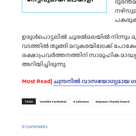
ദുരന്ത
നഴ്‌സു
പകരുകയ
ഉരുൾപൊട്ടലിൽ ചൂരൽമലയിൽ നിന്നും മ
വടത്തിൽ തൂങ്ങി മറുകരയിലേക്ക് പോക
രക്ഷാപ്രവർത്തനത്തിന് സാമൂഹിക മാദ
അറിയിച്ചിരുന്നു.
Most Read|
ചന്ദ്രനിൽ വാസയോഗ്യമായ ഗ
TAGS
Vanitha Varthakal
A Sabeena
Kalpana Chawla Award
0 Comments