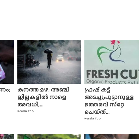
ണം;
കനത്ത മഴ; അഞ്ച്
ഫ്രഷ് കട്ട്
ജില്ലകളിൽ നാളെ
അടച്ചുപൂട്ടാനുള്ള
അവധി,...
ഉത്തരവ് സ്‌റ്റേ
.
ചെയ്‌ത്‌...
Kerala Top
Kerala Top