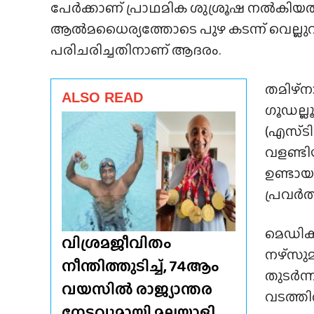
പേർക്കാണ് പ്രാഥമിക ശുശ്രൂഷ നൽകിയത്
ആൽമധൈര്യത്തോടെ പുഴ കടന്ന് വെല്ലുവ
പരിചരിച്ചതിനാണ് ആദരം.
തമിഴ്‌ന
ALSO READ
ഗൂഡല്ല
(എസ്‌
വളണ്ട
ഉണ്ടായ
പ്രവർത
മെഡിക്
വിശ്രമജീവിതം
നഴ്‌സുമ
നീന്തിത്തുടിച്ച്, 74ആം
തുടർന്
വയസിൽ രാജ്യാന്തര
വടത്തി
നേട്ടവുമായി മലയാളി