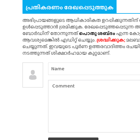
പ്രതികരണം രേഖപ്പെടുത്തുക
അഭിപ്രായങ്ങളുടെ ആധികാരികത ഉറപ്പിക്കുന്നതിന
ഉൾപ്പെടുത്താൻ ശ്രമിക്കുക. രേഖപ്പെടുത്തപ്പെടുന്
ബോർഡിന്' തോന്നുന്നത്
പൊതു ശബ്‌ദം
എന്ന കോളത
ആവശ്യമെങ്കിൽ എഡിറ്റ് ചെയ്യും.
ശ്രദ്ധിക്കുക;
മലബാർ
ചെയ്യുന്നത്. ഇവയുടെ പൂർണ ഉത്തരവാദിത്തം രചയ
നടത്തുന്നത് ശിക്ഷാർഹമായ കുറ്റമാണ്.