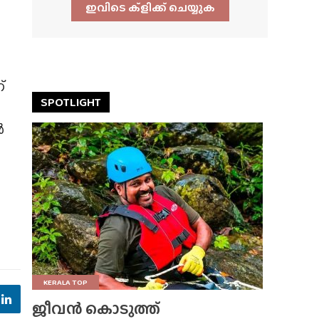
ഇവിടെ ക്ളിക്ക്‌ ചെയ്യുക
്
SPOTLIGHT
ൾ
KERALA TOP
ജീവൻ കൊടുത്ത്