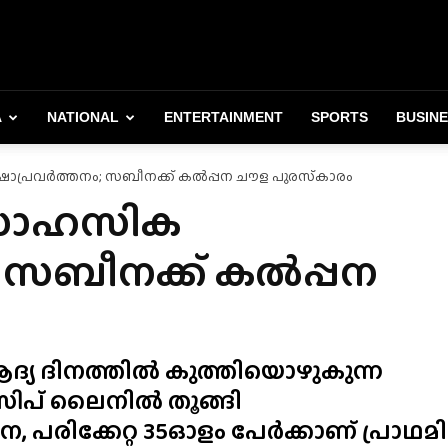
A
NATIONAL
ENTERTAINMENT
SPORTS
BUSIN
പ്രവർത്തനം; സബീനക്ക് കൽപ്പന ചൗള പുരസ്‌കാരം
ിസാഹസിക
; സബീനക്ക് കൽപ്പന
ദ്യ ദിനത്തിൽ കുത്തിയൊഴുകുന്ന
െ സിപ് ലൈനിൽ തൂങ്ങി
 പരിക്കേറ്റ 35ഓളം പേർക്കാണ് പ്രാഥമ