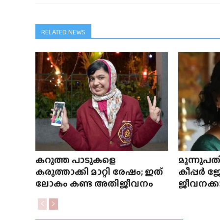
RELATED NEWS
കറുത്ത പാടുകളെ
മൂന്നുപതി
കരുത്താക്കി മാറ്റി രേഷം; ഇത്
കീപ്പർ
ലോകം കണ്ട അതിജീവനം
ജീവനക്ക