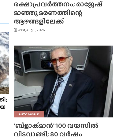
രക്ഷാപ്രവർത്തനം; രാജേഷ്
മാഞ്ഞു മരണത്തിന്റെ
ആഴങ്ങളിലേക്ക്
Wed, Aug 5, 2026
കി;
ിയ
AUTO WORLD
‘ബ്‌ളാക്‌മാൻ’ 100 വയസിൽ
വിടവാങ്ങി; 80 വർഷം