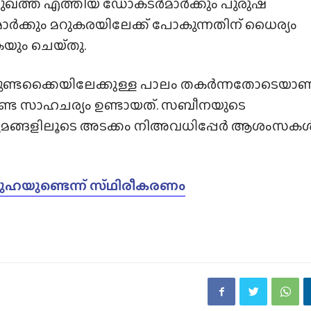
മുഖത്ത് എത്തിയ ഡോക്‌ടർമാർക്കും പുരുഷ
മാർക്കും മറുകരയിലേക്ക് പോകുന്നതിന് ധൈര്യം
ും ചെയ്‌തു.
ുണ്ടക്കൈയിലേക്കുള്ള പാലം തകർന്നതോടെയാണ
േണ്ട സാഹചര്യം ഉണ്ടായത്. സബീനയുടെ
്ധ്യമങ്ങളിലൂടെ അടക്കം നിഅവധിപ്പേർ ആശംസക
ുഹയുണ്ടെന്ന് സ്‌ഥിരീകരണം