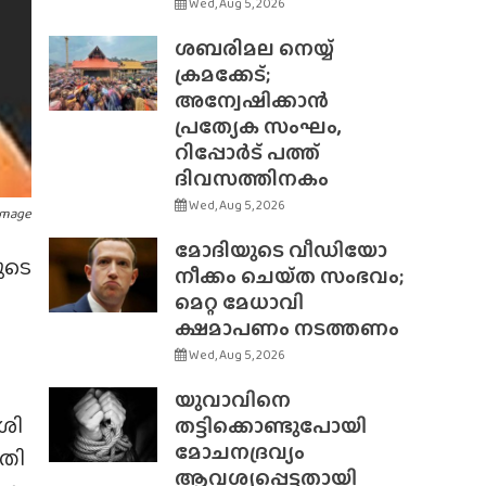
Wed, Aug 5, 2026
ശബരിമല നെയ്യ്
ക്രമക്കേട്;
അന്വേഷിക്കാൻ
പ്രത്യേക സംഘം,
റിപ്പോർട് പത്ത്
ദിവസത്തിനകം
Wed, Aug 5, 2026
Image
മോദിയുടെ വീഡിയോ
ുടെ
നീക്കം ചെയ്‌ത സംഭവം;
മെറ്റ മേധാവി
ക്ഷമാപണം നടത്തണം
Wed, Aug 5, 2026
യുവാവിനെ
ശി
തട്ടിക്കൊണ്ടുപോയി
മോചനദ്രവ്യം
തി
ആവശ്യപ്പെട്ടതായി