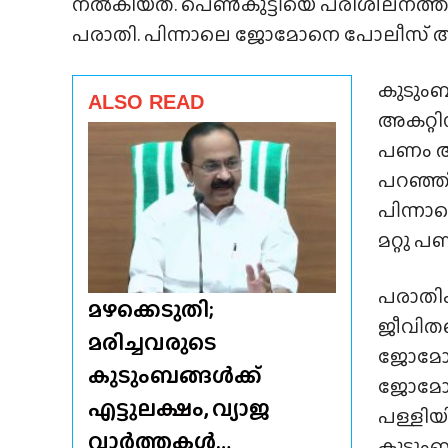
നൽകിയത്. പെൺകുട്ടിയെ പരിശീലനത്തിന
പരാതി. പിന്നാലെ ജോമോനെ പോലീസ് അറസ്‌റ
കുടുംബ
ALSO READ
അകറ്റി
പണം ആവ
പറഞ്ഞി
പിന്നാ
മറ്റു പ
പരാതിക
മഴക്കെടുതി;
ജീവിതത
മരിച്ചവരുടെ
ജോമോന്
കുടുംബങ്ങൾക്ക്
ജോമോൻ 
എട്ടുലക്ഷം, വ്യാജ
പള്ളിയ
വാർത്തകൾ…
കുടുംബ