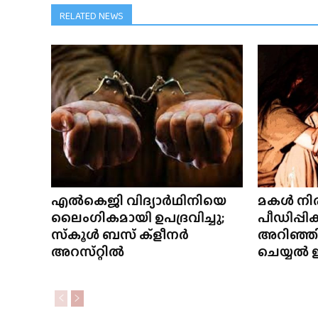
RELATED NEWS
എൽകെജി വിദ്യാർഥിനിയെ
മകൾ നിര
ലൈംഗികമായി ഉപദ്രവിച്ചു;
പീഡിപ്പിക്
സ്‌കൂൾ ബസ് ക്ളീനർ
അറിഞ്ഞില
അറസ്‌റ്റിൽ
ചെയ്യൽ ഇ