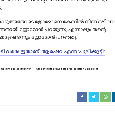
.
ൊടുത്തതോടെ ജോമോനെ കേസിൽ നിന്ന് ഒഴിവാക്
ുന്നതായി ജോമോൻ പറയുന്നു. എന്നാലും തന്റെ
ോഷമുണ്ടെന്നും ജോമോൻ പറഞ്ഞു.
 വരെ! ഇതാണ് ‘ആഷെറ’ എന്ന ‘പുലിക്കുട്ടി’
mplaint against teacher
Student Withdraws False Molestation Complaint