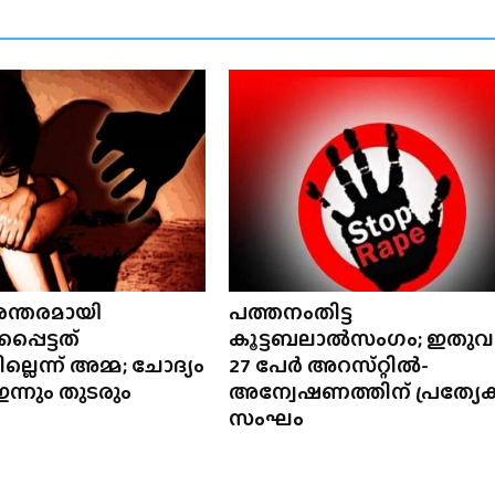
ന്തരമായി
പത്തനംതിട്ട
കപ്പെട്ടത്
കൂട്ടബലാൽസംഗം; ഇതു
്ലെന്ന് അമ്മ; ചോദ്യം
27 പേർ അറസ്‌റ്റിൽ-
ന്നും തുടരും
അന്വേഷണത്തിന് പ്രത്യേ
സംഘം