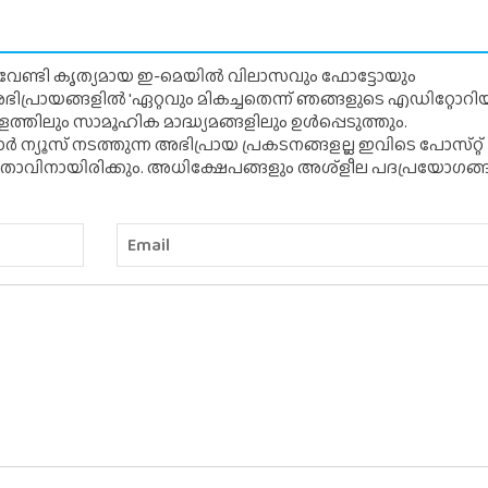
് വേണ്ടി കൃത്യമായ ഇ-മെയിൽ വിലാസവും ഫോട്ടോയും
ന അഭിപ്രായങ്ങളിൽ 'ഏറ്റവും മികച്ചതെന്ന് ഞങ്ങളുടെ എഡിറ്റോ
്തിലും സാമൂഹിക മാദ്ധ്യമങ്ങളിലും ഉൾപ്പെടുത്തും.
 ന്യൂസ് നടത്തുന്ന അഭിപ്രായ പ്രകടനങ്ങളല്ല ഇവിടെ പോസ്‌റ്റ്
ിതാവിനായിരിക്കും. അധിക്ഷേപങ്ങളും അശ്‌ളീല പദപ്രയോഗങ്