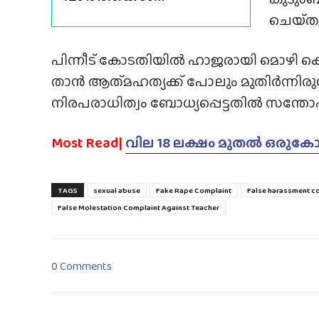
ചെയ്‌തു
പിന്നീട് കോടതിയിൽ ഹാജരായി മൊഴി ക
താൻ ആത്‍മഹത്യക്ക് പോലും മുതിർന്നിര
നിരപരാധിത്വം ബോധ്യപ്പെട്ടതിൽ സന്ത
Most Read|
വില 18 ലക്ഷം മുതൽ ഒരുകോടി
TAGS
sexual abuse
Fake Rape Complaint
False harassment co
False Molestation Complaint Against Teacher
0 Comments