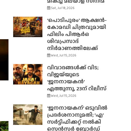
മികച്ച മലയാള സിനിമ
Sat, Jul 18, 2026
‘പൊടിപൂരം’ ആക്ഷൻ-
കോമഡി ചിത്രവുമായി
ഫിലിം പിആർഒ
ശിവപ്രസാദ്
നിർമാണത്തിലേക്ക്
Wed, Jul 15, 2026
വിവാദങ്ങൾക്ക് വിട;
വിജയ്‌യുടെ
‘ജനനായകൻ’
എത്തുന്നു, 23ന് റിലീസ്
Wed, Jul 15, 2026
‘ജനനായകന്’ ഒടുവിൽ
പ്രദർശനാനുമതി; ‘എ’
സർട്ടിഫിക്കറ്റ് നൽകി
സെൻസർ ബോർഡ്