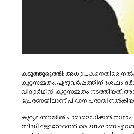
കടുത്തുരുത്തി:
അധ്യാപകനെതിരെ നൽകിയ
കുറ്റസമ്മതം. ഏഴുവർഷത്തിന് ശേഷം ഭ
വിദ്യാർഥിനി കുറ്റസമ്മതം നടത്തിയത്.
പ്രേരണയിലാണ് പീഡന പരാതി നൽകിയതെന്
കുറുപ്പന്തറയിൽ പാരാമെഡിക്കൽ സ്‌ഥാ
സിഡി ജോമോനെതിരെ
2017
ലാണ് എറണാ