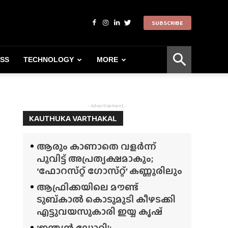
SUBSCRIBE
ESS
TECHNOLOGY
MORE
- Advertisement -
KAUTHUKA VARTHAKAL
ആരും കാണാതെ വളർന്ന്
പൂവിട്ട് അപ്രത്യക്ഷമാകും;
‘ഫോറസ്‌റ്റ്‌ ഗോസ്‌റ്റ്’ കണ്ണൂരിലും
ആഫ്രിക്കയിലെ മൗണ്ട്
ടുബ്‌കാൽ കൊടുമുടി കീഴടക്കി
എട്ടുവയസുകാരി ഇയ്യ കൃഷ്
‘ഇന്ത്യൻ ഡോറി’;