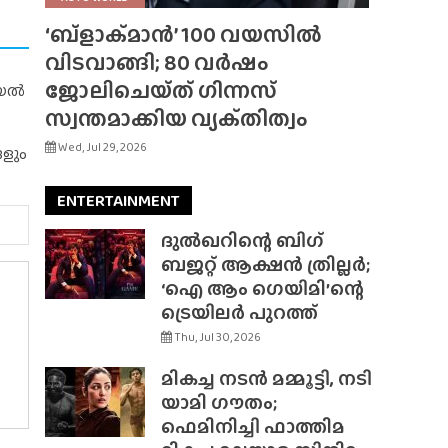
‘ബ്‌ളാക്‌മാൻ’ 100 വയസിൽ
വിടവാങ്ങി; 80 വർഷം
ജോലിചെയ്‌ത്‌ ഗിന്നസ്
റിയൽ
സ്വന്തമാക്കിയ വ്യക്‌തിത്വം
Wed, Jul 29, 2026
ങളും
ENTERTAINMENT
ദുൽഖറിന്റെ ബിഗ്
ബജറ്റ് ആക്ഷൻ ത്രില്ലർ;
‘ഐ ആം ഗെയിമി’ന്റെ
ട്രെയിലർ പുറത്ത്
Thu, Jul 30, 2026
മികച്ച നടൻ മമ്മൂട്ടി, നടി
യാമി ഗൗതം;
ഫെമിനിച്ചി ഫാത്തിമ