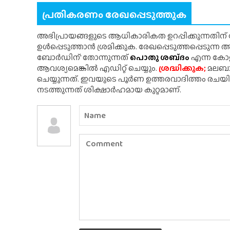
പ്രതികരണം രേഖപ്പെടുത്തുക
അഭിപ്രായങ്ങളുടെ ആധികാരികത ഉറപ്പിക്കുന്നതിന
ഉൾപ്പെടുത്താൻ ശ്രമിക്കുക. രേഖപ്പെടുത്തപ്പെടുന്
ബോർഡിന്' തോന്നുന്നത്
പൊതു ശബ്‌ദം
എന്ന കോളത
ആവശ്യമെങ്കിൽ എഡിറ്റ് ചെയ്യും.
ശ്രദ്ധിക്കുക;
മലബാർ
ചെയ്യുന്നത്. ഇവയുടെ പൂർണ ഉത്തരവാദിത്തം രചയ
നടത്തുന്നത് ശിക്ഷാർഹമായ കുറ്റമാണ്.