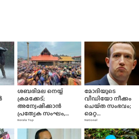
ശബരിമല നെയ്യ്
മോദിയുടെ
ൽ
ക്രമക്കേട്;
വീഡിയോ നീക്കം
അന്വേഷിക്കാൻ
ചെയ്‌ത സംഭവം;
പ്രത്യേക സംഘം,...
മെറ്റ...
Kerala Top
National