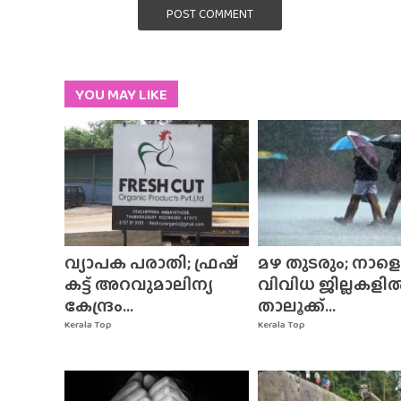
POST COMMENT
YOU MAY LIKE
വ്യാപക പരാതി; ഫ്രഷ്
മഴ തുടരും; നാളെ
കട്ട് അറവുമാലിന്യ
വിവിധ ജില്ലകളി
കേന്ദ്രം...
താലൂക്ക്...
Kerala Top
Kerala Top