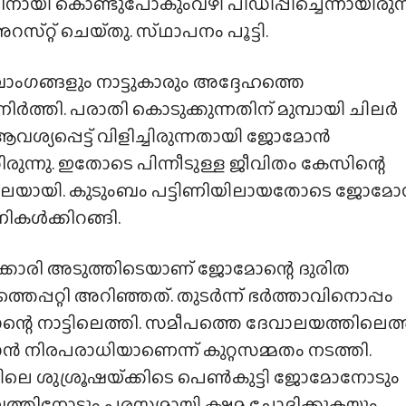
ായി കൊണ്ടുപോകുംവഴി പീഡിപ്പിച്ചെന്നായിരുന്
്റ് ചെയ്‌തു. സ്‌ഥാപനം പൂട്ടി.
ാംഗങ്ങളും നാട്ടുകാരും അദ്ദേഹത്തെ
നിർത്തി. പരാതി കൊടുക്കുന്നതിന് മുമ്പായി ചിലർ
ശ്യപ്പെട്ട് വിളിച്ചിരുന്നതായി ജോമോൻ
രുന്നു. ഇതോടെ പിന്നീടുള്ള ജീവിതം കേസിന്റെ
ലെയായി. കുടുംബം പട്ടിണിയിലായതോടെ ജോമേ
ണികൾക്കിറങ്ങി.
്കാരി അടുത്തിടെയാണ് ജോമോന്റെ ദുരിത
്തെപ്പറ്റി അറിഞ്ഞത്. തുടർന്ന് ഭർത്താവിനൊപ്പം
റെ നാട്ടിലെത്തി. സമീപത്തെ ദേവാലയത്തിലെത്
നിരപരാധിയാണെന്ന് കുറ്റസമ്മതം നടത്തി.
ിലെ ശുശ്രൂഷയ്‌ക്കിടെ പെൺകുട്ടി ജോമോനോടും
ത്തിനോടും പരസ്യമായി ക്ഷമ ചോദിക്കുകയും