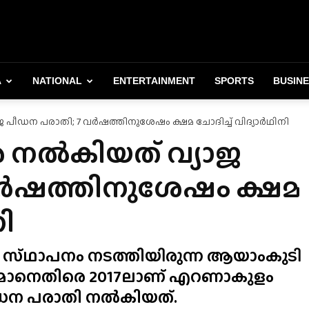
A
NATIONAL
ENTERTAINMENT
SPORTS
BUSIN
ീഡന പരാതി; 7 വർഷത്തിനുശേഷം ക്ഷമ ചോദിച്ച് വിദ്യാർഥിനി
 നൽകിയത് വ്യാജ
വർഷത്തിനുശേഷം ക്ഷമ
നി
 സ്‌ഥാപനം നടത്തിയിരുന്ന ആയാംകുടി
മോനെതിരെ 2017ലാണ് എറണാകുളം
ീഡന പരാതി നൽകിയത്.