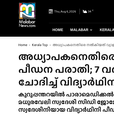
Malabar
News
C
Thu, Aug 6, 2026
34
–
Most
Reliable
&
HOME
MALABAR
KERAL
Dependable
News
Home
Kerala Top
അധ്യാപകനെതിരെ നൽകിയത് വ്യാജ പ
Portal
അധ്യാപകനെതിരെ
പീഡന പരാതി; 7 
ചോദിച്ച് വിദ്യാർഥി
കുറുപ്പന്തറയിൽ പാരാമെഡിക്കൽ
മധുരവേലി സ്വദേശി സിഡി ജോ
സ്വദേശിനിയായ വിദ്യാർഥിനി പ