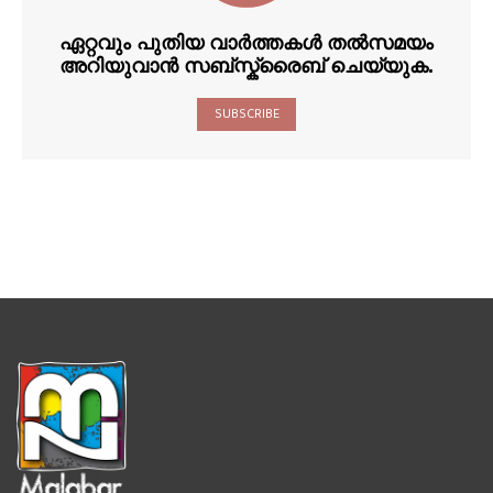
ഏറ്റവും പുതിയ വാർത്തകൾ തൽസമയം
അറിയുവാൻ സബ്സ്ക്രൈബ് ചെയ്യുക.
SUBSCRIBE