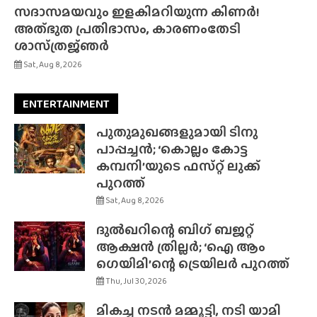
സദാസമയവും ഇളകിമറിയുന്ന കിണർ!
അത്‌ഭുത പ്രതിഭാസം, കാരണംതേടി
ശാസ്‌ത്രജ്‌ഞർ
Sat, Aug 8, 2026
ENTERTAINMENT
പുതുമുഖങ്ങളുമായി ടിനു
പാപ്പച്ചൻ; ‘കൊല്ലം കോട്ട
കമ്പനി’യുടെ ഫസ്‌റ്റ് ലുക്ക്
പുറത്ത്
Sat, Aug 8, 2026
ദുൽഖറിന്റെ ബിഗ് ബജറ്റ്
ആക്ഷൻ ത്രില്ലർ; ‘ഐ ആം
ഗെയിമി’ന്റെ ട്രെയിലർ പുറത്ത്
Thu, Jul 30, 2026
മികച്ച നടൻ മമ്മൂട്ടി, നടി യാമി