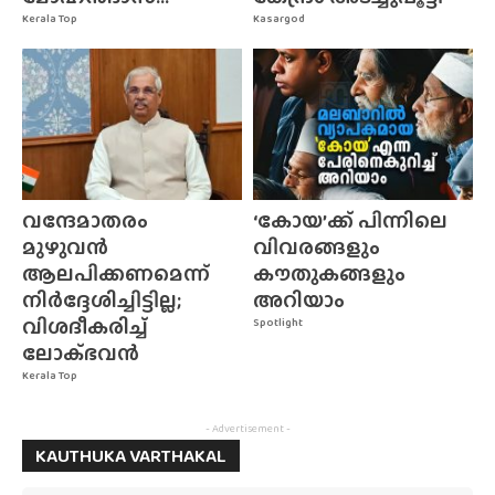
Kerala Top
Kasargod
വന്ദേമാതരം
‘കോയ’ക്ക് പിന്നിലെ
മുഴുവൻ
വിവരങ്ങളും
ആലപിക്കണമെന്ന്
കൗതുകങ്ങളും
നിർദ്ദേശിച്ചിട്ടില്ല;
അറിയാം
വിശദീകരിച്ച്
Spotlight
ലോക്‌ഭവൻ
Kerala Top
- Advertisement -
KAUTHUKA VARTHAKAL