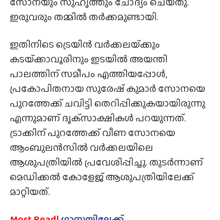
സോനയും സുഹൃത്തും ചോദ്യം ചെയ്‌തു.
ഇരുവരും തമ്മിൽ തർക്കമുണ്ടായി.
ഇതിനിടെ ട്രെയിൻ വർക്കലയ്‌ക്കും
കടയ്‌ക്കാവൂരിനും ഇടയിൽ അയന്തി
പാലത്തിന് സമീപം എത്തിയപ്പോൾ,
പ്രകോപിതനായ സുരേഷ് കുമാർ സോനയെ
പുറത്തേക്ക് ചവിട്ടി തെറിപ്പിക്കുകയായിരുന്നു
എന്നുമാണ് ദൃക്‌സാക്ഷികൾ പറയുന്നത്.
ട്രാക്കിന് പുറത്തേക്ക് വീണ സോനയെ
ആംബുലൻസിൽ വർക്കലയിലെ
ആശുപത്രിയിൽ പ്രവേശിപ്പിച്ചു. തുടർന്നാണ്
മെഡിക്കൽ കോളേജ് ആശുപത്രിയിലേക്ക്
മാറ്റിയത്.
Most Read|
ഗാസയിലേക്ക്