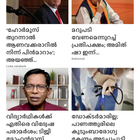
‘ഹോർമുസ്
മറുപടി
തുറന്നാൽ
വേണമെന്നുറച്ച്
ആണവക്കരാറിൽ
പ്രതിപക്ഷം; അമിത്
നിന്ന് പിൻമാറാം’;
ഷാ ഇന്ന്...
അയഞ്ഞ്...
National
Loka Jalakam
വിദ്യാർഥികൾക്ക്
ഡോക്‌ടർമാരില്ല;
എതിരെ വിദ്വേഷ
പാണത്തൂരിലെ
പരാമർശം; ടിജി
കുടുംബാരോഗ്യ
മോഹൻദാസ്...
കേന്ദ്രം അടച്ചുപൂട്ടി