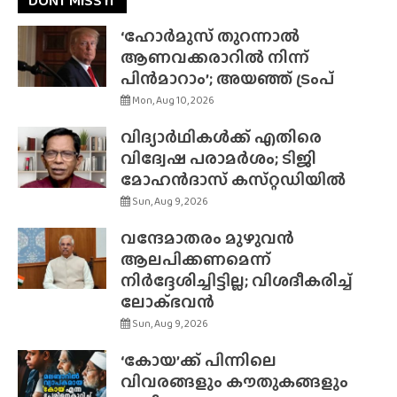
DONT MISS IT
‘ഹോർമുസ് തുറന്നാൽ
ആണവക്കരാറിൽ നിന്ന്
പിൻമാറാം’; അയഞ്ഞ് ട്രംപ്
Mon, Aug 10, 2026
വിദ്യാർഥികൾക്ക് എതിരെ
വിദ്വേഷ പരാമർശം; ടിജി
മോഹൻദാസ് കസ്‌റ്റഡിയിൽ
Sun, Aug 9, 2026
വന്ദേമാതരം മുഴുവൻ
ആലപിക്കണമെന്ന്
നിർദ്ദേശിച്ചിട്ടില്ല; വിശദീകരിച്ച്
ലോക്‌ഭവൻ
Sun, Aug 9, 2026
‘കോയ’ക്ക് പിന്നിലെ
വിവരങ്ങളും കൗതുകങ്ങളും