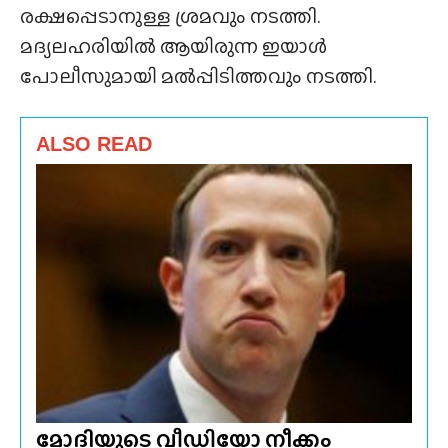
രക്ഷപ്പെടാനുള്ള ശ്രമവും നടത്തി.
മദ്യലഹരിയിൽ ആയിരുന്ന ഇയാൾ
പോലീസുമായി മൽപ്പിടിത്തവും നടത്തി.
ALSO READ
മോദിയുടെ വീഡിയോ നീക്കം