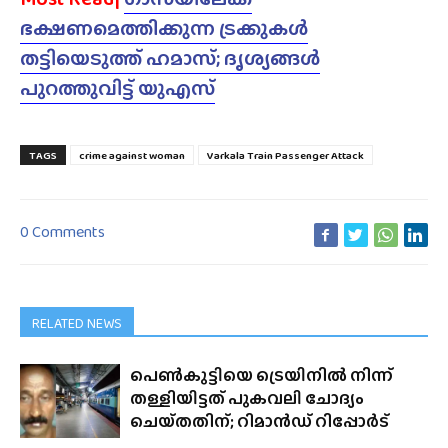
ഭക്ഷണമെത്തിക്കുന്ന ട്രക്കുകൾ
തട്ടിയെടുത്ത് ഹമാസ്; ദൃശ്യങ്ങൾ
പുറത്തുവിട്ട് യുഎസ്
TAGS
crime against woman
Varkala Train Passenger Attack
0 Comments
RELATED NEWS
പെൺകുട്ടിയെ ട്രെയിനിൽ നിന്ന്
തള്ളിയിട്ടത് പുകവലി ചോദ്യം
ചെയ്‌തതിന്; റിമാൻഡ് റിപ്പോർട്