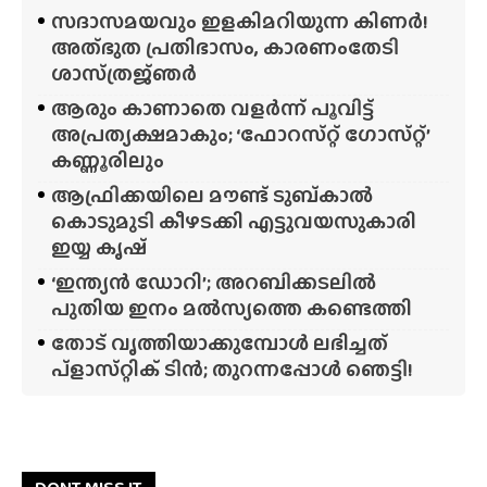
സദാസമയവും ഇളകിമറിയുന്ന കിണർ!
അത്‌ഭുത പ്രതിഭാസം, കാരണംതേടി
ശാസ്‌ത്രജ്‌ഞർ
ആരും കാണാതെ വളർന്ന് പൂവിട്ട്
അപ്രത്യക്ഷമാകും; ‘ഫോറസ്‌റ്റ്‌ ഗോസ്‌റ്റ്’
കണ്ണൂരിലും
ആഫ്രിക്കയിലെ മൗണ്ട് ടുബ്‌കാൽ
കൊടുമുടി കീഴടക്കി എട്ടുവയസുകാരി
ഇയ്യ കൃഷ്
‘ഇന്ത്യൻ ഡോറി’; അറബിക്കടലിൽ
പുതിയ ഇനം മൽസ്യത്തെ കണ്ടെത്തി
തോട് വൃത്തിയാക്കുമ്പോൾ ലഭിച്ചത്
പ്‌ളാസ്‌റ്റിക് ടിൻ; തുറന്നപ്പോൾ ഞെട്ടി!