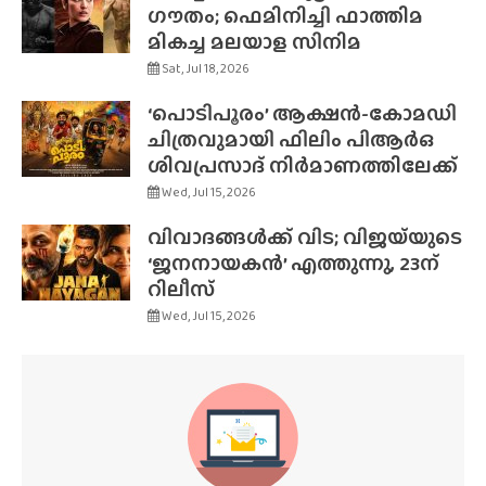
ഗൗതം; ഫെമിനിച്ചി ഫാത്തിമ
മികച്ച മലയാള സിനിമ
Sat, Jul 18, 2026
‘പൊടിപൂരം’ ആക്ഷൻ-കോമഡി
ചിത്രവുമായി ഫിലിം പിആർഒ
ശിവപ്രസാദ് നിർമാണത്തിലേക്ക്
Wed, Jul 15, 2026
വിവാദങ്ങൾക്ക് വിട; വിജയ്‌യുടെ
‘ജനനായകൻ’ എത്തുന്നു, 23ന്
റിലീസ്
Wed, Jul 15, 2026