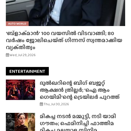
AUTO WORLD
‘ബ്‌ളാക്‌മാൻ’ 100 വയസിൽ വിടവാങ്ങി; 80
വർഷം ജോലിചെയ്‌ത്‌ ഗിന്നസ് സ്വന്തമാക്കിയ
വ്യക്‌തിത്വം
Wed, Jul 29, 2026
ENTERTAINMENT
ദുൽഖറിന്റെ ബിഗ് ബജറ്റ്
ആക്ഷൻ ത്രില്ലർ; ‘ഐ ആം
ഗെയിമി’ന്റെ ട്രെയിലർ പുറത്ത്
Thu, Jul 30, 2026
മികച്ച നടൻ മമ്മൂട്ടി, നടി യാമി
ഗൗതം; ഫെമിനിച്ചി ഫാത്തിമ
മികച്ച മലയാള സിനിമ