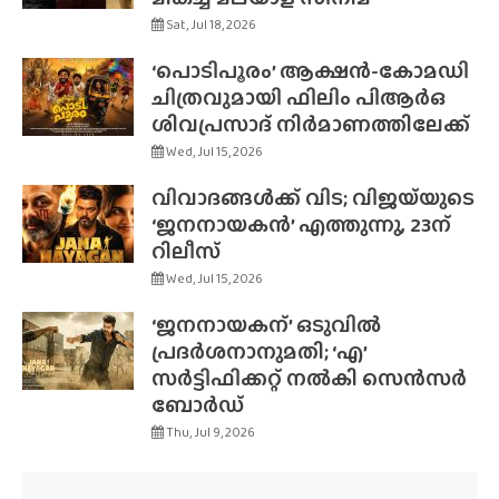
Sat, Jul 18, 2026
‘പൊടിപൂരം’ ആക്ഷൻ-കോമഡി
ചിത്രവുമായി ഫിലിം പിആർഒ
ശിവപ്രസാദ് നിർമാണത്തിലേക്ക്
Wed, Jul 15, 2026
വിവാദങ്ങൾക്ക് വിട; വിജയ്‌യുടെ
‘ജനനായകൻ’ എത്തുന്നു, 23ന്
റിലീസ്
Wed, Jul 15, 2026
‘ജനനായകന്’ ഒടുവിൽ
പ്രദർശനാനുമതി; ‘എ’
സർട്ടിഫിക്കറ്റ് നൽകി സെൻസർ
ബോർഡ്
Thu, Jul 9, 2026