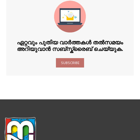
ഏറ്റവും പുതിയ വാർത്തകൾ തൽസമയം
അറിയുവാൻ സബ്സ്ക്രൈബ് ചെയ്യുക.
SUBSCRIBE