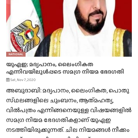
NATIONAL
യുഎഇ; മദ്യപാനം, ലൈംഗികത
എന്നിവയിലുൾപ്പടെ സമഗ്ര നിയമ ഭേദഗതി
Sat, Nov 7, 2020
അബുദാബി: മദ്യപാനം, ലൈംഗികത, പൊതു
സ്‌ഥലങ്ങളിലെ ചുംബനം, ആത്‍മഹത്യ,
വിൽപത്രം എന്നിങ്ങനെയുള്ള വിഷയങ്ങളിൽ
സമഗ്ര നിയമ ഭേദഗതികളാണ് യുഎഇ
നടത്തിയിരുക്കുന്നത്. ചില നിയമങ്ങൾ നീക്കം