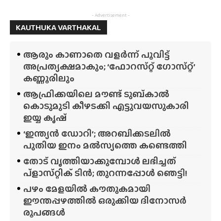
- Advertisement -
KAUTHUKA VARTHAKAL
ആരും കാണാതെ വളർന്ന് പൂവിട്ട്
അപ്രത്യക്ഷമാകും; ‘ഫോറസ്‌റ്റ്‌ ഗോസ്‌റ്റ്’
കണ്ണൂരിലും
ആഫ്രിക്കയിലെ മൗണ്ട് ടുബ്‌കാൽ
കൊടുമുടി കീഴടക്കി എട്ടുവയസുകാരി
ഇയ്യ കൃഷ്
‘ഇന്ത്യൻ ഡോറി’; അറബിക്കടലിൽ
പുതിയ ഇനം മൽസ്യത്തെ കണ്ടെത്തി
തോട് വൃത്തിയാക്കുമ്പോൾ ലഭിച്ചത്
പ്‌ളാസ്‌റ്റിക് ടിൻ; തുറന്നപ്പോൾ ഞെട്ടി!
പഴം മേളയിൽ കൗതുകമായി
ഈന്തപ്പഴത്തിൽ ഒരുക്കിയ ദിനോസർ
രൂപങ്ങൾ