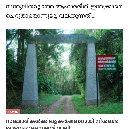
സന്തുലിതമല്ലാത്ത ആഹാരരീതി ഇന്ത്യക്കാരെ
ചെറുതായൊന്നുമല്ല വലക്കുന്നത്....
TRAVEL
സഞ്ചാരികൾക്ക് ആകർഷണമായി നിശബ്‌ദ
താഴ്‌വര; ‘സൈലന്റ് വാലി’