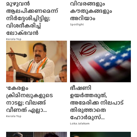
മുഴുവൻ
വിവരങ്ങളും
ആലപിക്കണമെന്ന്
കൗതുകങ്ങളും
നിർദ്ദേശിച്ചിട്ടില്ല;
അറിയാം
വിശദീകരിച്ച്
Spotlight
ലോക്‌ഭവൻ
Kerala Top
‘കേരളം
ഭീഷണി
ക്രിമിനലുകളുടെ
ഉയർത്തരുത്,
നാടല്ല; വിലങ്ങ്
അമേരിക്ക നിലപാട്
വീണത് എല്ലാ...
തിരുത്താതെ
ഹോർമുസ്...
Kerala Top
Loka Jalakam