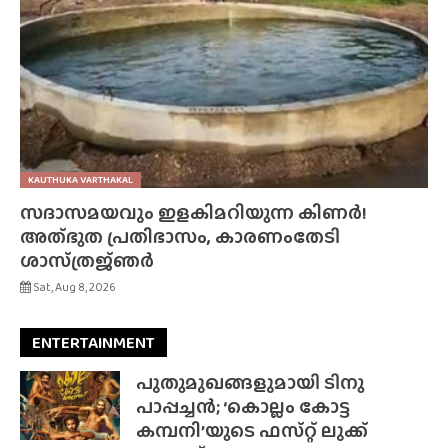
KAUTHUKA VARTHAKAL
സദാസമയവും ഇളകിമറിയുന്ന കിണർ!
അത്‌ഭുത പ്രതിഭാസം, കാരണംതേടി
ശാസ്‌ത്രജ്‌ഞർ
Sat, Aug 8, 2026
ENTERTAINMENT
പുതുമുഖങ്ങളുമായി ടിനു
പാപ്പച്ചൻ; ‘കൊല്ലം കോട്ട
കമ്പനി’യുടെ ഫസ്‌റ്റ് ലുക്ക്