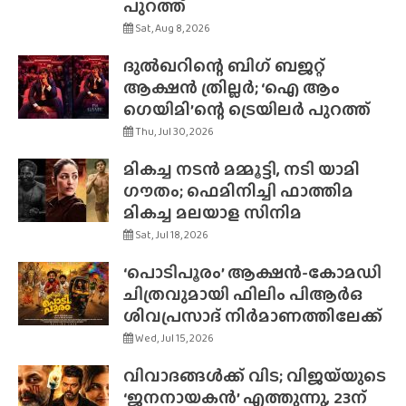
പുറത്ത്
Sat, Aug 8, 2026
ദുൽഖറിന്റെ ബിഗ് ബജറ്റ്
ആക്ഷൻ ത്രില്ലർ; ‘ഐ ആം
ഗെയിമി’ന്റെ ട്രെയിലർ പുറത്ത്
Thu, Jul 30, 2026
മികച്ച നടൻ മമ്മൂട്ടി, നടി യാമി
ഗൗതം; ഫെമിനിച്ചി ഫാത്തിമ
മികച്ച മലയാള സിനിമ
Sat, Jul 18, 2026
‘പൊടിപൂരം’ ആക്ഷൻ-കോമഡി
ചിത്രവുമായി ഫിലിം പിആർഒ
ശിവപ്രസാദ് നിർമാണത്തിലേക്ക്
Wed, Jul 15, 2026
വിവാദങ്ങൾക്ക് വിട; വിജയ്‌യുടെ
‘ജനനായകൻ’ എത്തുന്നു, 23ന്