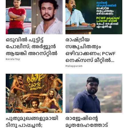
ഒടുവിൽ പൂട്ടിട്ട്
രാഷ്‌ട്രീയ
പോലീസ്; അർജുൻ
സങ്കുചിതത്വം
ആയങ്കി അറസ്‌റ്റിൽ
ഒഴിവാക്കണം; PCWF
നെക്‌സസ്‌ മീറ്റിൽ...
Kerala Top
Malappuram
പുതുമുഖങ്ങളുമായി
രാജേഷിന്റെ
ടിനു പാപ്പച്ചൻ;
മൃതദേഹത്തോട്