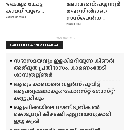
‘കൊല്ലം കോട്ട
അനാദരവ്; പയ്യന്നൂർ
കമ്പനി’യുടെ...
തഹസിൽദാറെ
സസ്‌പെൻഡ്...
Entertainment
Kerala Top
- Advertisement -
KAUTHUKA VARTHAKAL
സദാസമയവും ഇളകിമറിയുന്ന കിണർ!
അത്‌ഭുത പ്രതിഭാസം, കാരണംതേടി
ശാസ്‌ത്രജ്‌ഞർ
ആരും കാണാതെ വളർന്ന് പൂവിട്ട്
അപ്രത്യക്ഷമാകും; ‘ഫോറസ്‌റ്റ്‌ ഗോസ്‌റ്റ്’
കണ്ണൂരിലും
ആഫ്രിക്കയിലെ മൗണ്ട് ടുബ്‌കാൽ
കൊടുമുടി കീഴടക്കി എട്ടുവയസുകാരി
ഇയ്യ കൃഷ്