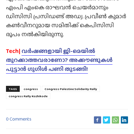
എംപി എംകെ രാഘവൻ ചെയർമാനും
ഡിസിസി പ്രസിഡണ്ട് അഡ്വ. പ്രവീൺ കുമാർ
കൺവീനറുമായ സമിതിക്ക് കെപിസിസി
രൂപം നൽകിയിരുന്നു.
Tech|
വർഷങ്ങളായി ജി-മെയിൽ
തുറക്കാത്തവരാണോ? അക്കൗണ്ടുകൾ
പൂട്ടാൻ ഗൂഗിൾ പണി തുടങ്ങി!
TAGS
congress
Congress Palestine Solidarity Rally
congress Rally Kozhikode
0 Comments