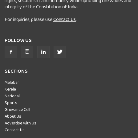
rights, secularism, and humanity while upholding the values and
integrity of the Constitution of India.
For inquiries, please use
Contact Us
.
FOLLOW US
SECTIONS
Malabar
Kerala
National
Sports
Grievance Cell
About Us
Advertise with Us
Contact Us