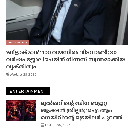
AUTO WORLD
‘ബ്‌ളാക്‌മാൻ’ 100 വയസിൽ വിടവാങ്ങി; 80
വർഷം ജോലിചെയ്‌ത്‌ ഗിന്നസ് സ്വന്തമാക്കിയ
വ്യക്‌തിത്വം
Wed, Jul 29, 2026
ENTERTAINMENT
ദുൽഖറിന്റെ ബിഗ് ബജറ്റ്
ആക്ഷൻ ത്രില്ലർ; ‘ഐ ആം
ഗെയിമി’ന്റെ ട്രെയിലർ പുറത്ത്
Thu, Jul 30, 2026