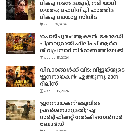
മികച്ച നടൻ മമ്മൂട്ടി, നടി യാമി
ഗൗതം; ഫെമിനിച്ചി ഫാത്തിമ
മികച്ച മലയാള സിനിമ
Sat, Jul 18, 2026
‘പൊടിപൂരം’ ആക്ഷൻ-കോമഡി
ചിത്രവുമായി ഫിലിം പിആർഒ
ശിവപ്രസാദ് നിർമാണത്തിലേക്ക്
Wed, Jul 15, 2026
വിവാദങ്ങൾക്ക് വിട; വിജയ്‌യുടെ
‘ജനനായകൻ’ എത്തുന്നു, 23ന്
റിലീസ്
Wed, Jul 15, 2026
‘ജനനായകന്’ ഒടുവിൽ
പ്രദർശനാനുമതി; ‘എ’
സർട്ടിഫിക്കറ്റ് നൽകി സെൻസർ
ബോർഡ്