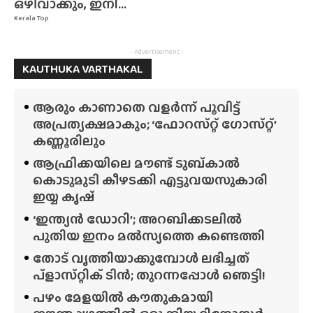
ഒഴിവാക്കും, ഇനി...
Kerala Top
- Advertisement -
KAUTHUKA VARTHAKAL
ആരും കാണാതെ വളർന്ന് പൂവിട്ട്
അപ്രത്യക്ഷമാകും; ‘ഫോറസ്‌റ്റ്‌ ഗോസ്‌റ്റ്’
കണ്ണൂരിലും
ആഫ്രിക്കയിലെ മൗണ്ട് ടുബ്‌കാൽ
കൊടുമുടി കീഴടക്കി എട്ടുവയസുകാരി
ഇയ്യ കൃഷ്
‘ഇന്ത്യൻ ഡോറി’; അറബിക്കടലിൽ
പുതിയ ഇനം മൽസ്യത്തെ കണ്ടെത്തി
തോട് വൃത്തിയാക്കുമ്പോൾ ലഭിച്ചത്
പ്‌ളാസ്‌റ്റിക് ടിൻ; തുറന്നപ്പോൾ ഞെട്ടി!
പഴം മേളയിൽ കൗതുകമായി