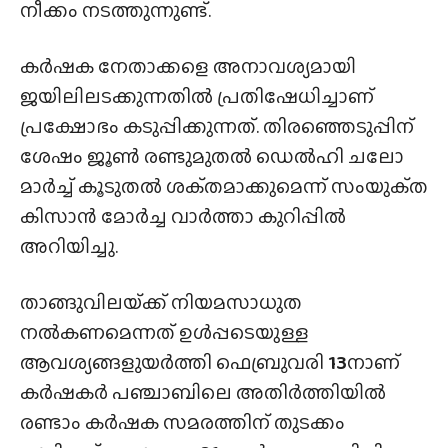
നീക്കം നടത്തുന്നുണ്ട്.
കർഷക നേതാക്കളെ അനാവശ്യമായി
ജയിലിലടക്കുന്നതിൽ പ്രതിഷേധിച്ചാണ്
പ്രക്ഷോഭം കടുപ്പിക്കുന്നത്. തിരഞ്ഞെടുപ്പിന്
ശേഷം ജൂൺ രണ്ടുമുതൽ ഡെൽഹി ചലോ
മാർച്ച് കൂടുതൽ ശക്‌തമാക്കുമെന്ന് സംയുക്‌ത
കിസാൻ മോർച്ച വാർത്താ കുറിപ്പിൽ
അറിയിച്ചു.
താങ്ങുവിലയ്‌ക്ക് നിയമസാധുത
നൽകണമെന്നത് ഉൾപ്പടെയുള്ള
ആവശ്യങ്ങളുയർത്തി ഫെബ്രുവരി
13
നാണ്
കർഷകർ പഞ്ചാബിലെ അതിർത്തിയിൽ
രണ്ടാം കർഷക സമരത്തിന് തുടക്കം