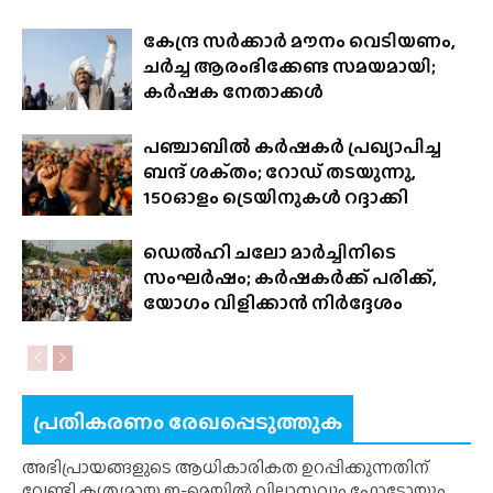
കേന്ദ്ര സർക്കാർ മൗനം വെടിയണം,
ചർച്ച ആരംഭിക്കേണ്ട സമയമായി;
കർഷക നേതാക്കൾ
പഞ്ചാബിൽ കർഷകർ പ്രഖ്യാപിച്ച
ബന്ദ് ശക്‌തം; റോഡ് തടയുന്നു,
150ഓളം ട്രെയിനുകൾ റദ്ദാക്കി
ഡെൽഹി ചലോ മാർച്ചിനിടെ
സംഘർഷം; കർഷകർക്ക് പരിക്ക്,
യോഗം വിളിക്കാൻ നിർദ്ദേശം
പ്രതികരണം രേഖപ്പെടുത്തുക
അഭിപ്രായങ്ങളുടെ ആധികാരികത ഉറപ്പിക്കുന്നതിന്
വേണ്ടി കൃത്യമായ ഇ-മെയിൽ വിലാസവും ഫോട്ടോയും