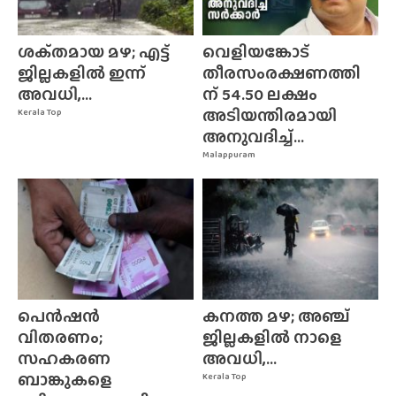
ശക്‌തമായ മഴ; എട്ട്
വെളിയങ്കോട്
ജില്ലകളിൽ ഇന്ന്
തീരസംരക്ഷണത്തി
അവധി,...
ന് 54.50 ലക്ഷം
അടിയന്തിരമായി
Kerala Top
അനുവദിച്ച്...
Malappuram
പെൻഷൻ
കനത്ത മഴ; അഞ്ച്
വിതരണം;
ജില്ലകളിൽ നാളെ
സഹകരണ
അവധി,...
ബാങ്കുകളെ
Kerala Top