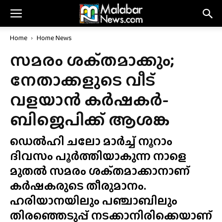
Home
Home News
സമരം ശക്‌തമാക്കും;
നേതാക്കളുടെ വീട്
വളയാൻ കർഷകർ-
ബിജെപിക്ക് ആശങ്ക
ഡെൽഹി ചലോ മാർച്ച് നൂറാം
ദിവസം പൂർത്തിയാകുന്ന നാളെ
മുതൽ സമരം ശക്‌തമാക്കാനാണ്
കർഷകരുടെ തീരുമാനം.
ഹരിയാനയിലും പഞ്ചാബിലും
തിരഞ്ഞെടുപ്പ് നടക്കാനിരിക്കെയാണ്