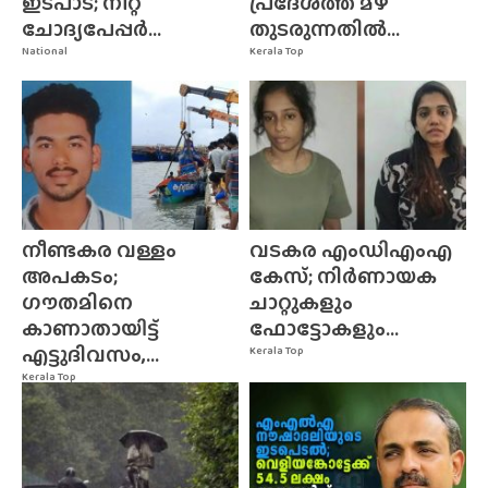
ഇടപാട്; നീറ്റ്
പ്രദേശത്ത് മഴ
ചോദ്യപേപ്പർ...
തുടരുന്നതിൽ...
National
Kerala Top
നീണ്ടകര വള്ളം
വടകര എംഡിഎംഎ
അപകടം;
കേസ്; നിർണായക
ഗൗതമിനെ
ചാറ്റുകളും
കാണാതായിട്ട്
ഫോട്ടോകളും...
എട്ടുദിവസം,...
Kerala Top
Kerala Top