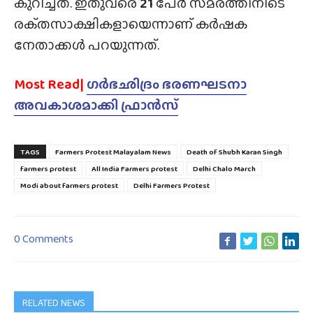
കുറിച്ചത്. ഇതുവരെ
21
പേർ സമരത്തിനിടെ
രക്‌തസാക്ഷികളായെന്നാണ് കർഷക
നേതാക്കൾ പറയുന്നത്.
Most Read|
ഗർഭഛിദ്രം ഭരണഘടനാ
അവകാശമാക്കി ഫ്രാൻസ്
TAGS
Farmers Protest Malayalam News
Death of Shubh Karan Singh
farmers protest
All India Farmers protest
Delhi Chalo March
Modi about farmers protest
Delhi Farmers Protest
0 Comments
RELATED NEWS