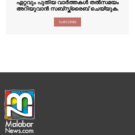
ഏറ്റവും പുതിയ വാർത്തകൾ തൽസമയം
അറിയുവാൻ സബ്സ്ക്രൈബ് ചെയ്യുക.
SUBSCRIBE