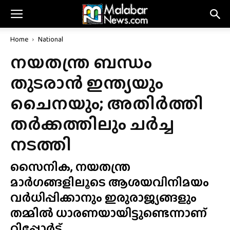
Home
National
നയതന്ത്ര ബന്ധം
തുടരാൻ ഇന്ത്യയും
ചൈനയും; അതിർത്തി
തർക്കത്തിലും ചർച്ച
നടത്തി
സൈനിക, നയതന്ത്ര
മാർഗങ്ങളിലൂടെ ആശയവിനിമയം
വർധിപ്പിക്കാനും ഇരുരാജ്യങ്ങളും
തമ്മിൽ ധാരണയായിട്ടുണ്ടെന്നാണ്
റിപ്പോർട്.