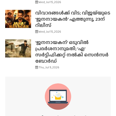
Wed, Jul 15, 2026
വിവാദങ്ങൾക്ക് വിട; വിജയ്‌യുടെ
‘ജനനായകൻ’ എത്തുന്നു, 23ന്
റിലീസ്
Wed, Jul 15, 2026
‘ജനനായകന്’ ഒടുവിൽ
പ്രദർശനാനുമതി; ‘എ’
സർട്ടിഫിക്കറ്റ് നൽകി സെൻസർ
ബോർഡ്
Thu, Jul 9, 2026