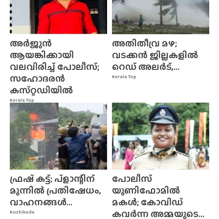
അർജുൻ
അതിതീവ്ര മഴ;
ആയങ്കിക്കായി
വടക്കൻ ജില്ലകളിൽ
വലവിരിച്ച് പോലീസ്;
റെഡ് അലർട്,...
സഹോദരൻ
Kerala Top
കസ്‌റ്റഡിയിൽ
Kerala Top
ഫ്രഷ് കട്ട്; പ്ളാന്റിന്
പോലീസ്
മുന്നിൽ പ്രതിഷേധം,
യൂണിഫോമിൽ
വാഹനങ്ങൾ...
മകൾ; കോവിഡ്
കവർന്ന അമ്മയുടെ...
Kozhikode