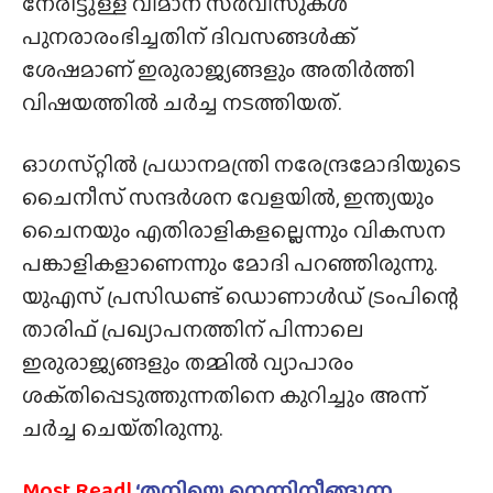
നേരിട്ടുള്ള വിമാന സർവീസുകൾ
പുനരാരംഭിച്ചതിന് ദിവസങ്ങൾക്ക്
ശേഷമാണ് ഇരുരാജ്യങ്ങളും അതിർത്തി
വിഷയത്തിൽ ചർച്ച നടത്തിയത്.
ഓഗസ്‌റ്റിൽ പ്രധാനമന്ത്രി നരേന്ദ്രമോദിയുടെ
ചൈനീസ് സന്ദർശന വേളയിൽ, ഇന്ത്യയും
ചൈനയും എതിരാളികളല്ലെന്നും വികസന
പങ്കാളികളാണെന്നും മോദി പറഞ്ഞിരുന്നു.
യുഎസ് പ്രസിഡണ്ട് ഡൊണാൾഡ് ട്രംപിന്റെ
താരിഫ് പ്രഖ്യാപനത്തിന് പിന്നാലെ
ഇരുരാജ്യങ്ങളും തമ്മിൽ വ്യാപാരം
ശക്‌തിപ്പെടുത്തുന്നതിനെ കുറിച്ചും അന്ന്
ചർച്ച ചെയ്‌തിരുന്നു.
Most Read|
‘തനിയെ നെന്നിനീങ്ങുന്ന