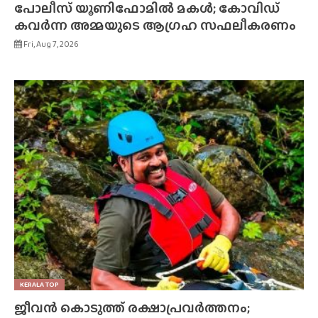
പോലീസ് യൂണിഫോമിൽ മകൾ; കോവിഡ്
കവർന്ന അമ്മയുടെ ആഗ്രഹ സഫലീകരണം
Fri, Aug 7, 2026
KERALA TOP
ജീവൻ കൊടുത്ത് രക്ഷാപ്രവർത്തനം;