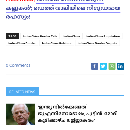
കല്ലുകൾ’; ഡെത്ത് വാലിയിലെ നിഗൂഢമായ
രഹസ്യം!
TAGS
India-China Border Talk
India-China
India-China Population
India-China Border
India-China Relation
India-China Border Dispute
0 Comments
RELATED NEWS
‘ഇന്ത്യ നിൽക്കേണ്ടത്
യുഎസിനോടൊപ്പം, പുട്ടിൻ-മോദി
കൂടിക്കാഴ്‌ച ലജ്‌ജാകരം’