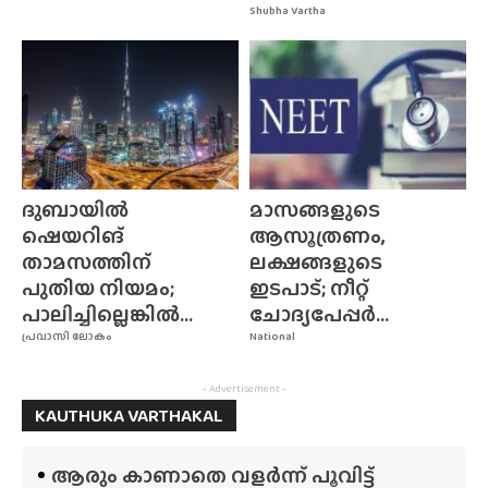
Shubha Vartha
ദുബായിൽ
മാസങ്ങളുടെ
ഷെയറിങ്
ആസൂത്രണം,
താമസത്തിന്
ലക്ഷങ്ങളുടെ
പുതിയ നിയമം;
ഇടപാട്; നീറ്റ്
പാലിച്ചില്ലെങ്കിൽ...
ചോദ്യപേപ്പർ...
പ്രവാസി ലോകം
National
- Advertisement -
KAUTHUKA VARTHAKAL
ആരും കാണാതെ വളർന്ന് പൂവിട്ട്