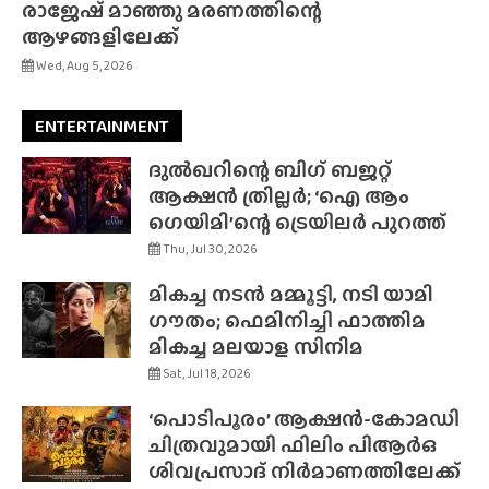
രാജേഷ് മാഞ്ഞു മരണത്തിന്റെ
ആഴങ്ങളിലേക്ക്
Wed, Aug 5, 2026
ENTERTAINMENT
ദുൽഖറിന്റെ ബിഗ് ബജറ്റ്
ആക്ഷൻ ത്രില്ലർ; ‘ഐ ആം
ഗെയിമി’ന്റെ ട്രെയിലർ പുറത്ത്
Thu, Jul 30, 2026
മികച്ച നടൻ മമ്മൂട്ടി, നടി യാമി
ഗൗതം; ഫെമിനിച്ചി ഫാത്തിമ
മികച്ച മലയാള സിനിമ
Sat, Jul 18, 2026
‘പൊടിപൂരം’ ആക്ഷൻ-കോമഡി
ചിത്രവുമായി ഫിലിം പിആർഒ
ശിവപ്രസാദ് നിർമാണത്തിലേക്ക്