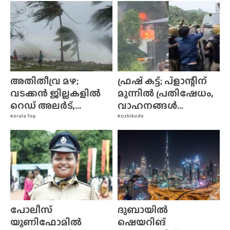
അതിതീവ്ര മഴ;
ഫ്രഷ് കട്ട്; പ്ളാന്റിന്
വടക്കൻ ജില്ലകളിൽ
മുന്നിൽ പ്രതിഷേധം,
റെഡ് അലർട്,...
വാഹനങ്ങൾ...
Kerala Top
Kozhikode
പോലീസ്
ദുബായിൽ
യൂണിഫോമിൽ
ഷെയറിങ്