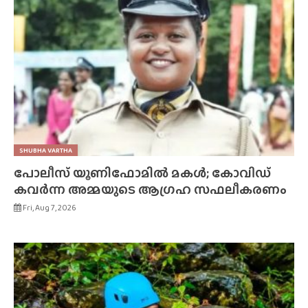
SHUBHA VARTHA
പോലീസ് യൂണിഫോമിൽ മകൾ; കോവിഡ്
കവർന്ന അമ്മയുടെ ആഗ്രഹ സഫലീകരണം
Fri, Aug 7, 2026