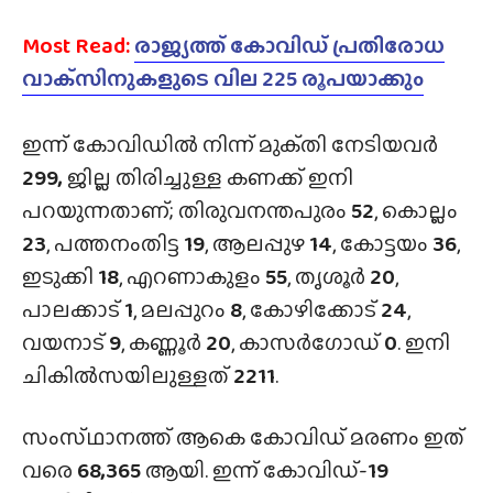
Most Read:
രാജ്യത്ത് കോവിഡ് പ്രതിരോധ
വാക്‌സിനുകളുടെ വില 225 രൂപയാക്കും
ഇന്ന് കോവിഡില്‍ നിന്ന് മുക്‌തി നേടിയവര്‍
299
,
ജില്ല തിരിച്ചുള്ള കണക്ക് ഇനി
പറയുന്നതാണ്; തിരുവനന്തപുരം
52
, കൊല്ലം
23
, പത്തനംതിട്ട
19
, ആലപ്പുഴ
14
, കോട്ടയം
36
,
ഇടുക്കി
18
, എറണാകുളം
55
, തൃശൂര്‍
20
,
പാലക്കാട്
1
, മലപ്പുറം
8
, കോഴിക്കോട്
24
,
വയനാട്
9
, കണ്ണൂര്‍
20
, കാസര്‍ഗോഡ്
0
. ഇനി
ചികിൽസയിലുള്ളത്
2211
.
സംസ്‌ഥാനത്ത് ആകെ കോവിഡ് മരണം ഇത്
വരെ
68,365
ആയി. ഇന്ന് കോവിഡ്-
19