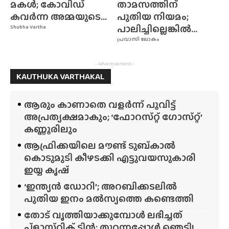
മകൾ; കോവിഡ്
താമസത്തിന്
കവർന്ന അമ്മയുടെ...
പുതിയ നിയമം;
പാലിച്ചില്ലെങ്കിൽ...
Shubha Vartha
പ്രവാസി ലോകം
- Advertisement -
KAUTHUKA VARTHAKAL
ആരും കാണാതെ വളർന്ന് പൂവിട്ട്
അപ്രത്യക്ഷമാകും; ‘ഫോറസ്‌റ്റ്‌ ഗോസ്‌റ്റ്’
കണ്ണൂരിലും
ആഫ്രിക്കയിലെ മൗണ്ട് ടുബ്‌കാൽ
കൊടുമുടി കീഴടക്കി എട്ടുവയസുകാരി
ഇയ്യ കൃഷ്
‘ഇന്ത്യൻ ഡോറി’; അറബിക്കടലിൽ
പുതിയ ഇനം മൽസ്യത്തെ കണ്ടെത്തി
തോട് വൃത്തിയാക്കുമ്പോൾ ലഭിച്ചത്
പ്‌ളാസ്‌റ്റിക് ടിൻ; തുറന്നപ്പോൾ ഞെട്ടി!