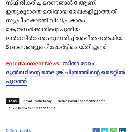
സ്‌ഥിരീകരിച്ച മരണങ്ങള്‍
0
ആണ്.
ഇതുകൂടാതെ മതിയായ രേഖകളില്ലാത്തത്
സുപ്രീംകോടതി വിധിപ്രകാരം
കേന്ദ്രസര്‍ക്കാരിന്റെ പുതിയ
മാര്‍ഗനിര്‍ദേശമനുസരിച്ച് അപ്പീല്‍ നല്‍കിയ
5
മരണങ്ങളും റിപ്പോര്‍ട്ട് ചെയ്‌തിട്ടുണ്ട്‌.
Entertainment News
:
‘സീതാ രാമം’;
ദുൽഖറിന്റെ തെലുങ്ക് ചിത്രത്തിന്റെ ടൈറ്റിൽ
പുറത്ത്
TAGS
Covid Kerala Today
Kerala Covid Report 2022 Apr 10
Covid Kerala Report 2022 Apr 10
0 Comments