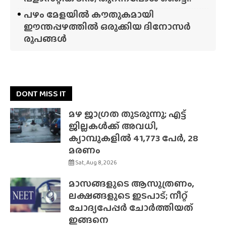
പഴം മേളയിൽ കൗതുകമായി
ഈന്തപ്പഴത്തിൽ ഒരുക്കിയ ദിനോസർ
രൂപങ്ങൾ
DONT MISS IT
മഴ ജാഗ്രത തുടരുന്നു; എട്ട്
ജില്ലകൾക്ക് അവധി,
ക്യാമ്പുകളിൽ 41,773 പേർ, 28
മരണം
Sat, Aug 8, 2026
മാസങ്ങളുടെ ആസൂത്രണം,
ലക്ഷങ്ങളുടെ ഇടപാട്; നീറ്റ്
ചോദ്യപേപ്പർ ചോർത്തിയത്
ഇങ്ങനെ