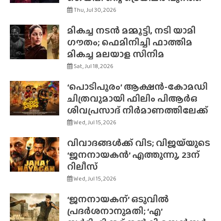
Thu, Jul 30, 2026
മികച്ച നടൻ മമ്മൂട്ടി, നടി യാമി
ഗൗതം; ഫെമിനിച്ചി ഫാത്തിമ
മികച്ച മലയാള സിനിമ
Sat, Jul 18, 2026
‘പൊടിപൂരം’ ആക്ഷൻ-കോമഡി
ചിത്രവുമായി ഫിലിം പിആർഒ
ശിവപ്രസാദ് നിർമാണത്തിലേക്ക്
Wed, Jul 15, 2026
വിവാദങ്ങൾക്ക് വിട; വിജയ്‌യുടെ
‘ജനനായകൻ’ എത്തുന്നു, 23ന്
റിലീസ്
Wed, Jul 15, 2026
‘ജനനായകന്’ ഒടുവിൽ
പ്രദർശനാനുമതി; ‘എ’