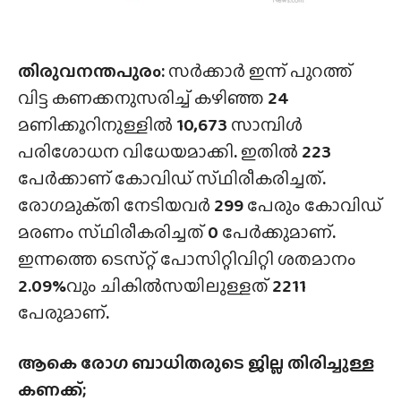
തിരുവനന്തപുരം:
സർക്കാർ ഇന്ന് പുറത്ത്
വിട്ട കണക്കനുസരിച്ച് കഴിഞ്ഞ
24
മണിക്കൂറിനുള്ളിൽ
10,673
സാമ്പിൾ
പരിശോധന വിധേയമാക്കി
.
ഇതിൽ
223
പേർക്കാണ് കോവിഡ് സ്‌ഥിരീകരിച്ചത്‌
.
രോഗമുക്‌തി നേടിയവർ
299
പേരും കോവിഡ്
മരണം സ്‌ഥിരീകരിച്ചത്‌
0
പേർക്കുമാണ്
.
ഇന്നത്തെ ടെസ്‌റ്റ് പോസിറ്റിവിറ്റി ശതമാനം
2.09%
വും ചികിൽസയിലുള്ളത്
2211
പേരുമാണ്
.
ആകെ രോഗ ബാധിതരുടെ ജില്ല തിരിച്ചുള്ള
കണക്ക്;