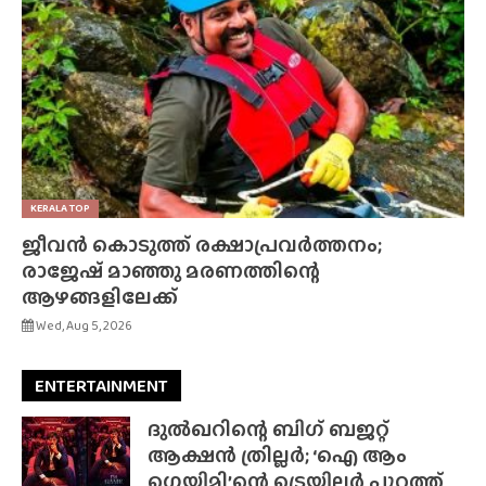
KERALA TOP
ജീവൻ കൊടുത്ത് രക്ഷാപ്രവർത്തനം;
രാജേഷ് മാഞ്ഞു മരണത്തിന്റെ
ആഴങ്ങളിലേക്ക്
Wed, Aug 5, 2026
ENTERTAINMENT
ദുൽഖറിന്റെ ബിഗ് ബജറ്റ്
ആക്ഷൻ ത്രില്ലർ; ‘ഐ ആം
ഗെയിമി’ന്റെ ട്രെയിലർ പുറത്ത്