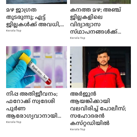
മഴ ജാഗ്രത
കനത്ത മഴ; അഞ്ച്
തുടരുന്നു; എട്ട്
ജില്ലകളിലെ
ജില്ലകൾക്ക് അവധി,...
വിദ്യാഭ്യാസ
സ്‌ഥാപനങ്ങൾക്ക്‌...
Kerala Top
Kerala Top
നിപ്പ അതിജീവനം;
അർജുൻ
ഫറോക്ക് സ്വദേശി
ആയങ്കിക്കായി
പൂർണ
വലവിരിച്ച് പോലീസ്;
ആരോഗ്യവാനായി...
സഹോദരൻ
കസ്‌റ്റഡിയിൽ
Kerala Top
Kerala Top