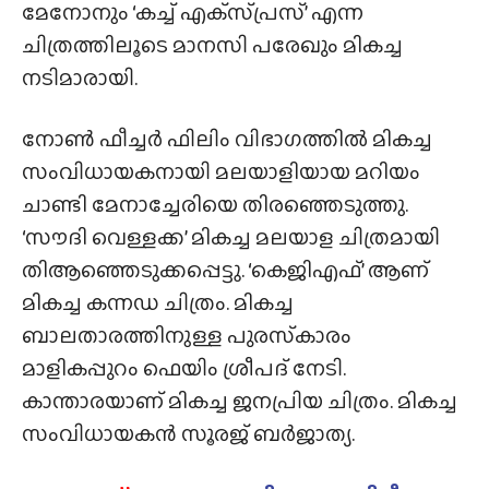
മേനോനും ‘കച്ച് എക്‌സ്‌പ്രസ്’ എന്ന
ചിത്രത്തിലൂടെ മാനസി പരേഖും മികച്ച
നടിമാരായി.
നോൺ ഫീച്ചർ ഫിലിം വിഭാഗത്തിൽ മികച്ച
സംവിധായകനായി മലയാളിയായ മറിയം
ചാണ്ടി മേനാച്ചേരിയെ തിരഞ്ഞെടുത്തു.
‘സൗദി വെള്ളക്ക’ മികച്ച മലയാള ചിത്രമായി
തിആഞ്ഞെടുക്കപ്പെട്ടു. ‘കെജിഎഫ്’ ആണ്
മികച്ച കന്നഡ ചിത്രം. മികച്ച
ബാലതാരത്തിനുള്ള പുരസ്‌കാരം
മാളികപ്പുറം ഫെയിം ശ്രീപദ് നേടി.
കാന്താരയാണ് മികച്ച ജനപ്രിയ ചിത്രം. മികച്ച
സംവിധായകൻ സൂരജ് ബർജാത്യ.