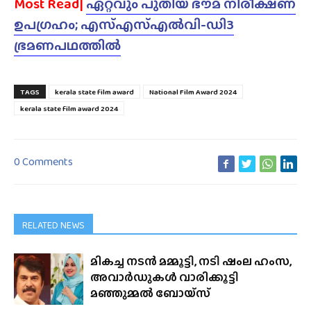
Most Read|
ഏറ്റവും പുതിയ ഭൗമ നിരീക്ഷണ
ഉപഗ്രഹം; എസ്എസ്എൽവി-ഡി3
ഭ്രമണപഥത്തിൽ
TAGS
kerala state film award
National Film Award 2024
kerala state film award 2024
0 Comments
RELATED NEWS
മികച്ച നടൻ മമ്മൂട്ടി, നടി ഷംല ഹംസ,
അവാർഡുകൾ വാരിക്കൂട്ടി
മഞ്ഞുമ്മൽ ബോയ്‌സ്‌