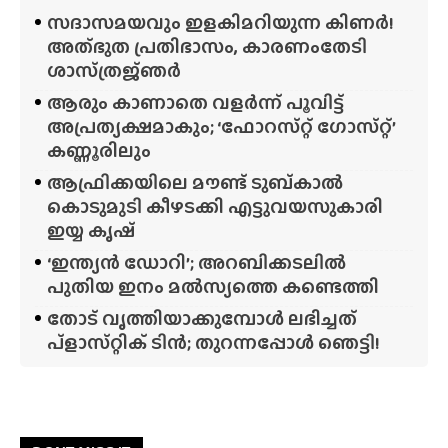
സദാസമയവും ഇളകിമറിയുന്ന കിണർ!
അത്‌ഭുത പ്രതിഭാസം, കാരണംതേടി
ശാസ്‌ത്രജ്‌ഞർ
ആരും കാണാതെ വളർന്ന് പൂവിട്ട്
അപ്രത്യക്ഷമാകും; ‘ഫോറസ്‌റ്റ്‌ ഗോസ്‌റ്റ്’
കണ്ണൂരിലും
ആഫ്രിക്കയിലെ മൗണ്ട് ടുബ്‌കാൽ
കൊടുമുടി കീഴടക്കി എട്ടുവയസുകാരി
ഇയ്യ കൃഷ്
‘ഇന്ത്യൻ ഡോറി’; അറബിക്കടലിൽ
പുതിയ ഇനം മൽസ്യത്തെ കണ്ടെത്തി
തോട് വൃത്തിയാക്കുമ്പോൾ ലഭിച്ചത്
പ്‌ളാസ്‌റ്റിക് ടിൻ; തുറന്നപ്പോൾ ഞെട്ടി!