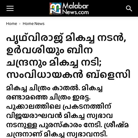
Home
Home News
പൃഥ്‌വിരാജ് മികച്ച നടൻ,
ഉർവശിയും ബീന
ചന്ദ്രനും മികച്ച നടി;
സംവിധായകൻ ബ്ളെസി
മികച്ച ചിത്രം കാതൽ. മികച്ച
രണ്ടാമത്തെ ചിത്രം ഇരട്ട.
പൂക്കാലത്തിലെ പ്രകടനത്തിന്
വിജയരാഘവൻ മികച്ച സ്വഭാവ
നടനുള്ള പുരസ്‌കാരം നേടി. ശ്രീഷ്‌മ
ചന്ദ്രനാണ് മികച്ച സ്വഭാവനടി.