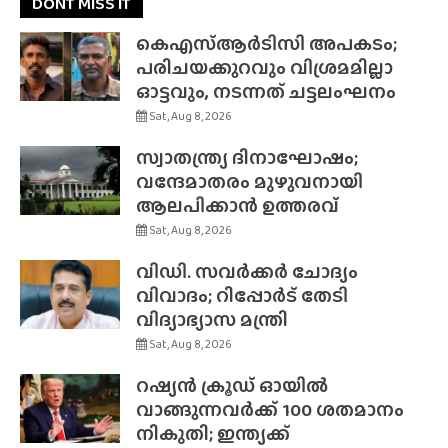
DONT MISS IT
കെഎസ്ആർടിസി അപകടം;
പരിചയക്കുറവും വിശ്രമമില്ലാ
ഓട്ടവും, നടന്നത് ചട്ടലംഘനം
Sat, Aug 8, 2026
സ്വാതന്ത്ര്യ ദിനാഘോഷം;
വന്ദേമാതരം മുഴുവനായി
ആലപിക്കാൻ ഉത്തരവ്
Sat, Aug 8, 2026
വിഡി. സവർക്കർ ചോദ്യം
വിവാദം; റിപ്പോർട് തേടി
വിദ്യാഭ്യാസ മന്ത്രി
Sat, Aug 8, 2026
റഷ്യൻ ക്രൂഡ് ഓയിൽ
വാങ്ങുന്നവർക്ക് 100 ശതമാനം
നികുതി; ഇന്ത്യക്ക്