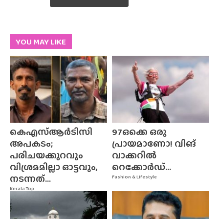
YOU MAY LIKE
കെഎസ്ആർടിസി
97ഒക്കെ ഒരു
അപകടം;
പ്രായമാണോ! വിങ്
പരിചയക്കുറവും
വാക്കറിൽ
വിശ്രമമില്ലാ ഓട്ടവും,
റെക്കോർഡ്...
നടന്നത്...
Fashion & Lifestyle
Kerala Top