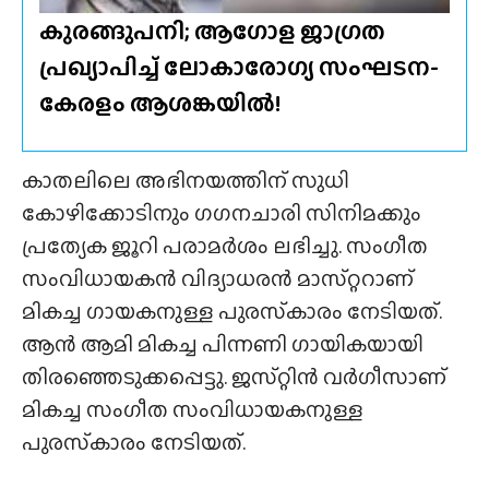
കുരങ്ങുപനി; ആഗോള ജാഗ്രത
പ്രഖ്യാപിച്ച് ലോകാരോഗ്യ സംഘടന-
കേരളം ആശങ്കയിൽ!
കാതലിലെ അഭിനയത്തിന് സുധി
കോഴിക്കോടിനും ഗഗനചാരി സിനിമക്കും
പ്രത്യേക ജൂറി പരാമർശം ലഭിച്ചു. സംഗീത
സംവിധായകൻ വിദ്യാധരൻ മാസ്‌റ്ററാണ്
മികച്ച ഗായകനുള്ള പുരസ്‌കാരം നേടിയത്.
ആൻ ആമി മികച്ച പിന്നണി ഗായികയായി
തിരഞ്ഞെടുക്കപ്പെട്ടു. ജസ്‌റ്റിൻ വർഗീസാണ്
മികച്ച സംഗീത സംവിധായകനുള്ള
പുരസ്‌കാരം നേടിയത്.