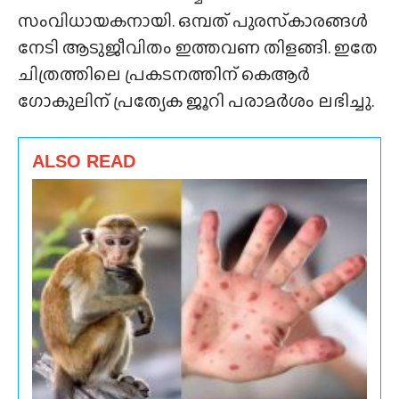
സംവിധായകനായി. ഒമ്പത് പുരസ്‌കാരങ്ങൾ
നേടി ആടുജീവിതം ഇത്തവണ തിളങ്ങി. ഇതേ
ചിത്രത്തിലെ പ്രകടനത്തിന് കെആർ
ഗോകുലിന് പ്രത്യേക ജൂറി പരാമർശം ലഭിച്ചു.
ALSO READ