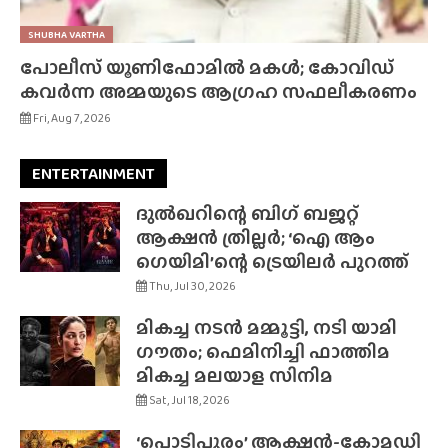
SHUBHA VARTHA
പോലീസ് യൂണിഫോമിൽ മകൾ; കോവിഡ്
കവർന്ന അമ്മയുടെ ആഗ്രഹ സഫലീകരണം
Fri, Aug 7, 2026
ENTERTAINMENT
ദുൽഖറിന്റെ ബിഗ് ബജറ്റ്
ആക്ഷൻ ത്രില്ലർ; ‘ഐ ആം
ഗെയിമി’ന്റെ ട്രെയിലർ പുറത്ത്
Thu, Jul 30, 2026
മികച്ച നടൻ മമ്മൂട്ടി, നടി യാമി
ഗൗതം; ഫെമിനിച്ചി ഫാത്തിമ
മികച്ച മലയാള സിനിമ
Sat, Jul 18, 2026
‘പൊടിപൂരം’ ആക്ഷൻ-കോമഡി