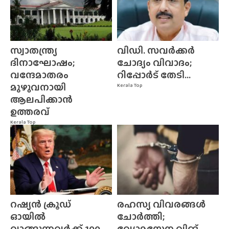
സ്വാതന്ത്ര്യ
വിഡി. സവർക്കർ
ദിനാഘോഷം;
ചോദ്യം വിവാദം;
വന്ദേമാതരം
റിപ്പോർട് തേടി...
മുഴുവനായി
Kerala Top
ആലപിക്കാൻ
ഉത്തരവ്
Kerala Top
റഷ്യൻ ക്രൂഡ്
രഹസ്യ വിവരങ്ങൾ
ഓയിൽ
ചോർത്തി;
വാങ്ങുന്നവർക്ക് 100
വ്യോമസേന വിങ്‌