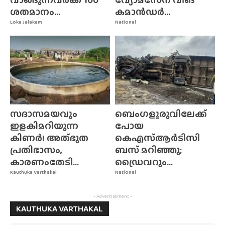
ശതമാനം...
കമാൻഡർ...
Loka Jalakam
National
സദാസമയവും
ബെംഗളൂരുവിലേക്ക്
ഇളകിമറിയുന്ന
പോയ
കിണർ! അത്‌ഭുത
കെഎസ്ആർടിസി
പ്രതിഭാസം,
ബസ് മറിഞ്ഞു;
കാരണംതേടി...
ഡ്രൈവറും...
Kauthuka Varthakal
National
- Advertisement -
KAUTHUKA VARTHAKAL