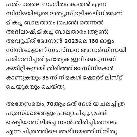
പശ്‌ചാത്തല സംഗീതം കാതൽ എന്ന
സിനിമയിലൂടെ മാത്യൂസ് ഉളിക്കലിന് ആണ്.
മികച്ച ബാലതാരം (പെൺ) തെന്നൽ
അഭിലാഷ്, മികച്ച ബാലതാരം (ആൺ)
അവ്യുക്‌ത് മേനോൻ.
2023
ലെ
160
ഓളം
സിനിമകളാണ് സംസ്‌ഥാന അവാർഡിനായി
പരിഗണിച്ചത്. പ്രത്യേക ജൂറി രണ്ടു സബ്
കമ്മിറ്റികളായി തിരിഞ്ഞ്
80
സിനിമകൾ
കാണുകയും
35
സിനിമകൾ ഷോർട് ലിസ്‌റ്റ്
ചെയ്യുകയും ചെയ്‌തു.
അതേസമയം,
70
ആം മത് ദേശീയ ചലച്ചിത്ര
പുരസ്‌കാരങ്ങളും പ്രഖ്യാപിച്ചു. ഋഷഭ്
ഷെട്ടിയാണ് മികച്ച നടൻ. തിരിച്ചിത്രമ്പലം
എന്ന ചിത്രത്തിലെ അഭിനയത്തിന് നിത്യ