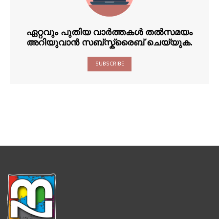
ഏറ്റവും പുതിയ വാർത്തകൾ തൽസമയം
അറിയുവാൻ സബ്സ്ക്രൈബ് ചെയ്യുക.
SUBSCRIBE