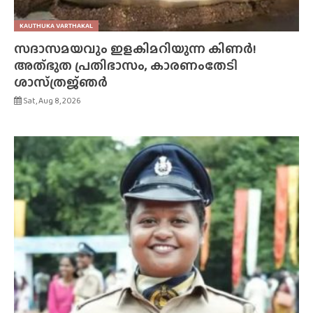
KAUTHUKA VARTHAKAL
സദാസമയവും ഇളകിമറിയുന്ന കിണർ!
അത്‌ഭുത പ്രതിഭാസം, കാരണംതേടി
ശാസ്‌ത്രജ്‌ഞർ
Sat, Aug 8, 2026