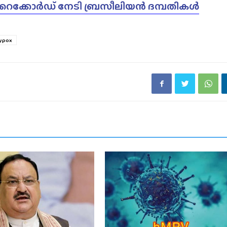
 റെക്കോർഡ് നേടി ബ്രസീലിയൻ ദമ്പതികൾ
ypox