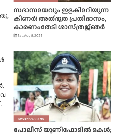
സദാസമയവും ഇളകിമറിയുന്ന
ഞു.
കിണർ! അത്‌ഭുത പ്രതിഭാസം,
കാരണംതേടി ശാസ്‌ത്രജ്‌ഞർ
Sat, Aug 8, 2026
കൾ
ൾ,
ിവ
.
SHUBHA VARTHA
പോലീസ് യൂണിഫോമിൽ മകൾ;