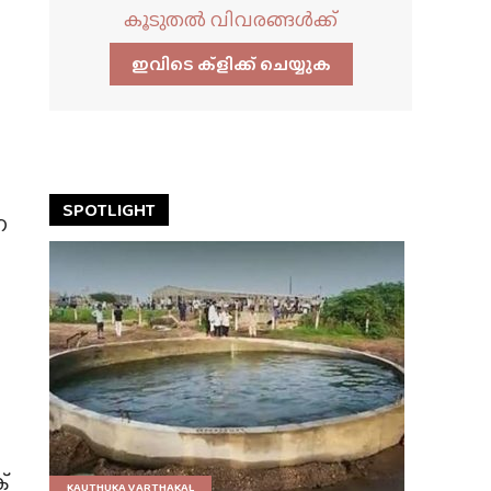
കൂടുതൽ വിവരങ്ങൾക്ക്
ഇവിടെ ക്ളിക്ക്‌ ചെയ്യുക
SPOTLIGHT
ന
്
KAUTHUKA VARTHAKAL