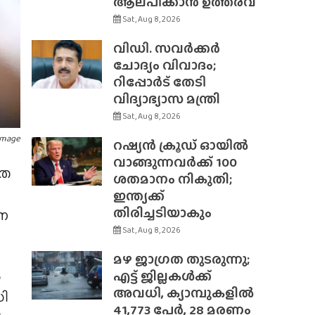
ആലപിക്കാൻ ഉത്തരവ്
Sat, Aug 8, 2026
വിഡി. സവർക്കർ
ചോദ്യം വിവാദം;
റിപ്പോർട് തേടി
വിദ്യാഭ്യാസ മന്ത്രി
Sat, Aug 8, 2026
Image
റഷ്യൻ ക്രൂഡ് ഓയിൽ
വാങ്ങുന്നവർക്ക് 100
രത
ശതമാനം നികുതി;
ഇന്ത്യക്ക്
തിരിച്ചടിയാകും
്ന
Sat, Aug 8, 2026
മഴ ജാഗ്രത തുടരുന്നു;
ം
എട്ട് ജില്ലകൾക്ക്
അവധി, ക്യാമ്പുകളിൽ
ി
41,773 പേർ, 28 മരണം