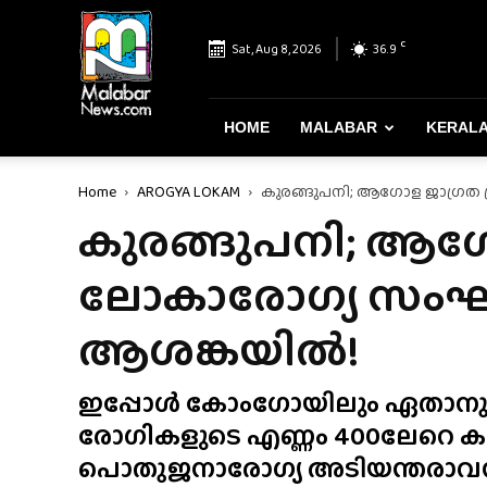
Malabar
News
C
Sat, Aug 8, 2026
36.9
–
Most
Reliable
&
HOME
MALABAR
KERAL
Dependable
News
Home
AROGYA LOKAM
കുരങ്ങുപനി; ആഗോള ജാഗ്രത പ
Portal
കുരങ്ങുപനി; ആഗോള 
ലോകാരോഗ്യ സംഘ
ആശങ്കയിൽ!
ഇപ്പോൾ കോംഗോയിലും ഏതാനും 
രോഗികളുടെ എണ്ണം 400ലേറെ
പൊതുജനാരോഗ്യ അടിയന്തരാവസ്‌ഥ 