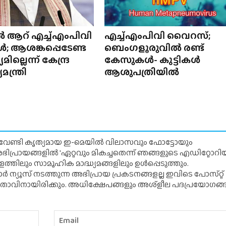
ൽ ആറ് എച്ച്‌എംപിവി
എച്ച്‌എംപിവി വൈറസ്;
 ആശങ്കപ്പെടേണ്ട
ബെംഗളൂരുവിൽ രണ്ട്
ല്ലെന്ന് കേന്ദ്ര
കേസുകൾ- കുട്ടികൾ
ന്ത്രി
ആശുപത്രിയിൽ
് വേണ്ടി കൃത്യമായ ഇ-മെയിൽ വിലാസവും ഫോട്ടോയും
ന അഭിപ്രായങ്ങളിൽ 'ഏറ്റവും മികച്ചതെന്ന് ഞങ്ങളുടെ എഡിറ്റോ
്തിലും സാമൂഹിക മാദ്ധ്യമങ്ങളിലും ഉൾപ്പെടുത്തും.
 ന്യൂസ് നടത്തുന്ന അഭിപ്രായ പ്രകടനങ്ങളല്ല ഇവിടെ പോസ്‌റ്റ്
ിതാവിനായിരിക്കും. അധിക്ഷേപങ്ങളും അശ്‌ളീല പദപ്രയോഗങ്