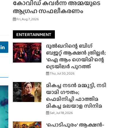
കോവിഡ് കവർന്ന അമ്മയുടെ
ആഗ്രഹ സഫലീകരണം
Fri, Aug 7, 2026
ENTERTAINMENT
ദുൽഖറിന്റെ ബിഗ്
ബജറ്റ് ആക്ഷൻ ത്രില്ലർ;
‘ഐ ആം ഗെയിമി’ന്റെ
ട്രെയിലർ പുറത്ത്
Thu, Jul 30, 2026
മികച്ച നടൻ മമ്മൂട്ടി, നടി
യാമി ഗൗതം;
ഫെമിനിച്ചി ഫാത്തിമ
മികച്ച മലയാള സിനിമ
Sat, Jul 18, 2026
‘പൊടിപൂരം’ ആക്ഷൻ-