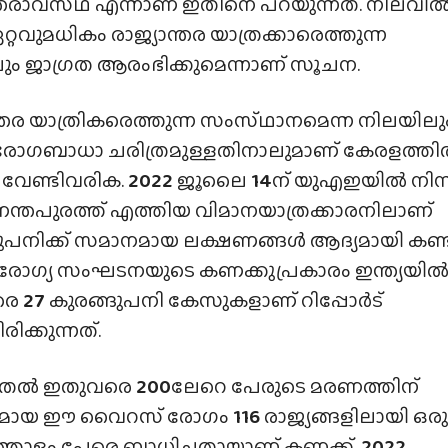
്തരാവസ്‌ഥ എന്നാണ് ഇതിനെ പറയുന്നത്. നിലവി
റ്റവുമധികം രാജ്യാന്തര യാത്രക്കാരെത്തുന്ന
ിലും ജാഗ്രത ആരംഭിക്കുമെന്നാണ് സൂചന.
ന്തര യാത്രികരെത്തുന്ന സംസ്‌ഥാനമെന്ന നിലയിലു
രോഗബാധാ ചരിത്രമുള്ളതിനാലുമാണ് കേരളത്ത
 വേണ്ടിവരിക.
2022
ജൂലൈ
14
ന് യുഎഇയിൽ നിന്ന
ന്തപുരത്ത് എത്തിയ വിമാനയാത്രക്കാരനിലാണ്
ുപനിക്ക് സമാനമായ ലക്ഷണങ്ങൾ ആദ്യമായി കണ്ട
ോഗ്യ സംഘടനയുടെ കണക്കുപ്രകാരം ഇന്ത്യയി
രെ
27
കുരങ്ങുപനി കേസുകളാണ് റിപ്പോർട്
ിക്കുന്നത്‌.
ുതൽ ഇതുവരെ
200
ലേറെ പേരുടെ മരണത്തിന്
മായ ഈ വൈറസ് രോഗം
116
രാജ്യങ്ങളിലായി ഒരു
തോളം പേരെ ബാധിച്ചതായാണ് കണക്ക്.
2022