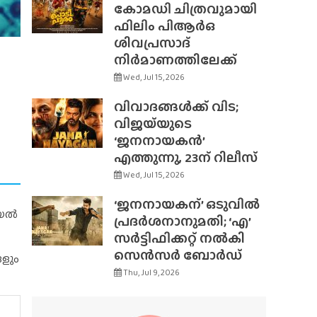
കോമഡി ചിത്രവുമായി
ഫിലിം പിആർഒ
ശിവപ്രസാദ്
നിർമാണത്തിലേക്ക്
Wed, Jul 15, 2026
വിവാദങ്ങൾക്ക് വിട;
വിജയ്‌യുടെ
‘ജനനായകൻ’
എത്തുന്നു, 23ന് റിലീസ്
Wed, Jul 15, 2026
‘ജനനായകന്’ ഒടുവിൽ
റിയൽ
പ്രദർശനാനുമതി; ‘എ’
സർട്ടിഫിക്കറ്റ് നൽകി
സെൻസർ ബോർഡ്
ങളും
Thu, Jul 9, 2026