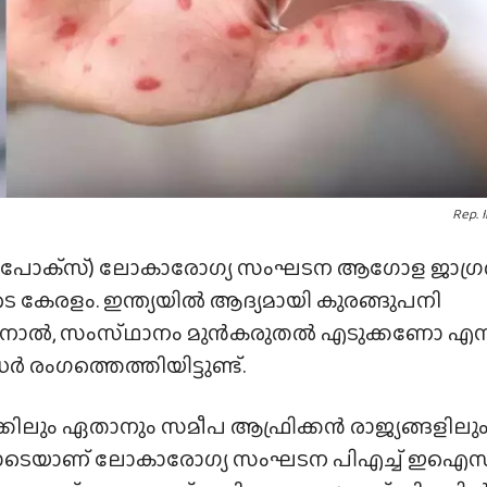
Rep. 
(എം പോക്‌സ്) ലോകാരോഗ്യ സംഘടന ആഗോള ജാഗ്
െ കേരളം. ഇന്ത്യയിൽ ആദ്യമായി കുരങ്ങുപനി
യതിനാൽ, സംസ്‌ഥാനം മുൻകരുതൽ എടുക്കണോ എന
രംഗത്തെത്തിയിട്ടുണ്ട്.
കിലും ഏതാനും സമീപ ആഫ്രിക്കൻ രാജ്യങ്ങളിലു
ോടെയാണ് ലോകാരോഗ്യ സംഘടന പിഎച്ച് ഇഐസ