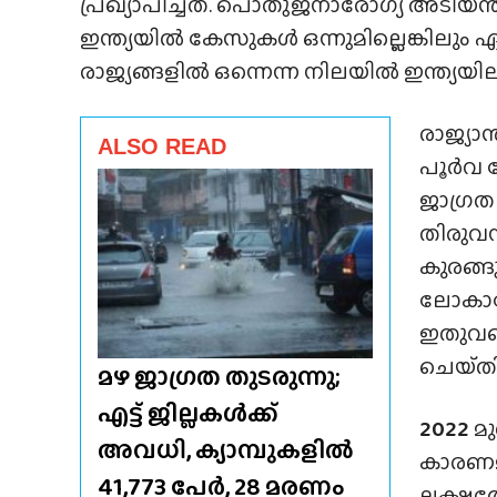
പ്രഖ്യാപിച്ചത്. പൊതുജനാരോഗ്യ അടിയന
ഇന്ത്യയിൽ കേസുകൾ ഒന്നുമില്ലെങ്കിലും ഏ
രാജ്യങ്ങളിൽ ഒന്നെന്ന നിലയിൽ ഇന്ത്യയ
രാജ്യാ
ALSO READ
പൂർവ 
ജാഗ്രത
തിരുവന
കുരങ്ങ
ലോകാര
ഇതുവ
ചെയ്‌തിര
മഴ ജാഗ്രത തുടരുന്നു;
എട്ട് ജില്ലകൾക്ക്
2022
മ
അവധി, ക്യാമ്പുകളിൽ
കാരണ
41,773 പേർ, 28 മരണം
ലക്ഷത്