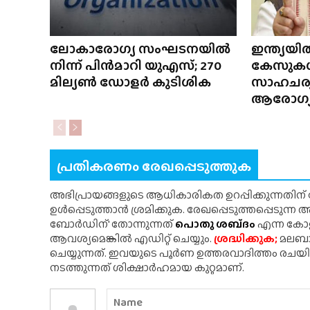
ലോകാരോഗ്യ സംഘടനയിൽ
ഇന്ത്യയി
നിന്ന് പിൻമാറി യുഎസ്; 270
കേസുകൾ;
മില്യൺ ഡോളർ കുടിശിക
സാഹചര്യമി
ആരോഗ്യമ
പ്രതികരണം രേഖപ്പെടുത്തുക
അഭിപ്രായങ്ങളുടെ ആധികാരികത ഉറപ്പിക്കുന്നതിന
ഉൾപ്പെടുത്താൻ ശ്രമിക്കുക. രേഖപ്പെടുത്തപ്പെടുന്
ബോർഡിന്' തോന്നുന്നത്
പൊതു ശബ്‌ദം
എന്ന കോളത
ആവശ്യമെങ്കിൽ എഡിറ്റ് ചെയ്യും.
ശ്രദ്ധിക്കുക;
മലബാർ
ചെയ്യുന്നത്. ഇവയുടെ പൂർണ ഉത്തരവാദിത്തം രചയ
നടത്തുന്നത് ശിക്ഷാർഹമായ കുറ്റമാണ്.