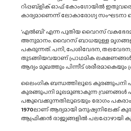
റിപ്പബ്ളിക് ഓഫ് കോംഗോയിൽ ഇതുവര
കാര്യമാണെന്ന് ലോകാരോഗ്യ സംഘടനാ സെ
‘എൽബി’ എന്ന പുതിയ വൈറസ് വകഭേദമാണ
അനുമാനം. വൈറസ് ബാധയുള്ള മൃഗങ്ങള
പകരുന്നത്. പനി, പേശിവേദന, തലവേദന, ക
തുടങ്ങിയവയാണ് പ്രാഥമിക ലക്ഷണങ്ങൾ.
ആദ്യം മുഖത്തും പിന്നീട് ശരീരമാകെയും പ്ര
ലൈംഗിക ബന്ധത്തിലൂടെ കുരങ്ങുപനി പ
കുരങ്ങുപനി മൂലമുണ്ടാകുന്ന വ്രണങ്ങൾ 
പങ്കുവെക്കുന്നതിലൂടെയും രോഗം പകരാം
1970
ലാണ് ആദ്യമായി മനുഷ്യനിലേക്ക് കുരങ
ആഫ്രിക്കൻ രാജ്യങ്ങളിൽ പലപ്പോഴായി കുര