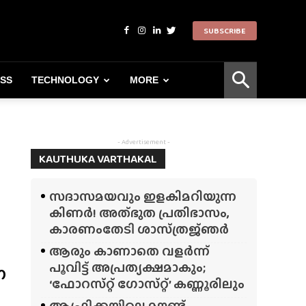
SUBSCRIBE
ESS
TECHNOLOGY
MORE
- Advertisement -
KAUTHUKA VARTHAKAL
സദാസമയവും ഇളകിമറിയുന്ന
കിണർ! അത്‌ഭുത പ്രതിഭാസം,
കാരണംതേടി ശാസ്‌ത്രജ്‌ഞർ
ആരും കാണാതെ വളർന്ന്
പൂവിട്ട് അപ്രത്യക്ഷമാകും;
ന
‘ഫോറസ്‌റ്റ്‌ ഗോസ്‌റ്റ്’ കണ്ണൂരിലും
ആഫ്രിക്കയിലെ മൗണ്ട്