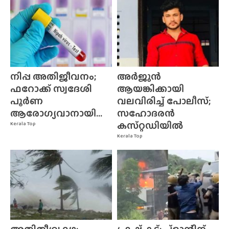
നിപ്പ അതിജീവനം;
അർജുൻ
ഫറോക്ക് സ്വദേശി
ആയങ്കിക്കായി
പൂർണ
വലവിരിച്ച് പോലീസ്;
ആരോഗ്യവാനായി...
സഹോദരൻ
കസ്‌റ്റഡിയിൽ
Kerala Top
Kerala Top