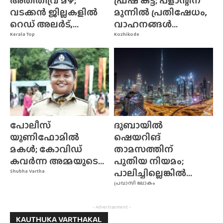
അതിതീവ്ര മഴ;
ഫ്രഷ് കട്ട്; പ്ളാന്റിന്
വടക്കൻ ജില്ലകളിൽ
മുന്നിൽ പ്രതിഷേധം,
റെഡ് അലർട്,...
വാഹനങ്ങൾ...
Kerala Top
Kozhikode
പോലീസ്
ദുബായിൽ
യൂണിഫോമിൽ
ഷെയറിങ്
മകൾ; കോവിഡ്
താമസത്തിന്
കവർന്ന അമ്മയുടെ...
പുതിയ നിയമം;
പാലിച്ചില്ലെങ്കിൽ...
Shubha Vartha
പ്രവാസി ലോകം
- Advertisement -
KAUTHUKA VARTHAKAL