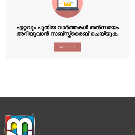
ഏറ്റവും പുതിയ വാർത്തകൾ തൽസമയം
അറിയുവാൻ സബ്സ്ക്രൈബ് ചെയ്യുക.
SUBSCRIBE