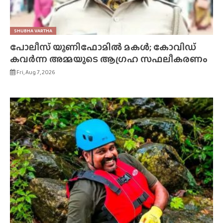
SHUBHA VARTHA
പോലീസ് യൂണിഫോമിൽ മകൾ; കോവിഡ്
കവർന്ന അമ്മയുടെ ആഗ്രഹ സഫലീകരണം
Fri, Aug 7, 2026