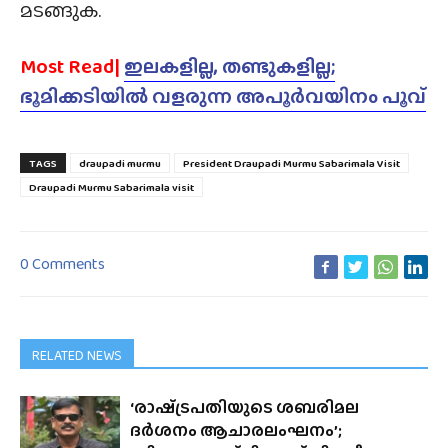
മടങ്ങുക.
Most Read|
ഇലകളില്ല, തണ്ടുകളില്ല;
ഭൂമിക്കടിയിൽ വളരുന്ന അപൂർവയിനം പൂവ്
TAGS
draupadi murmu
President Draupadi Murmu Sabarimala Visit
Draupadi Murmu Sabarimala visit
0 Comments
RELATED NEWS
‘രാഷ്‌ട്രപതിയുടെ ശബരിമല
ദർശനം ആചാരലംഘനം’;