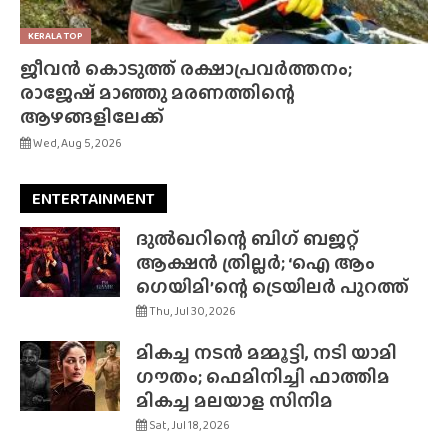
KERALA TOP
ജീവൻ കൊടുത്ത് രക്ഷാപ്രവർത്തനം;
രാജേഷ് മാഞ്ഞു മരണത്തിന്റെ
ആഴങ്ങളിലേക്ക്
Wed, Aug 5, 2026
ENTERTAINMENT
ദുൽഖറിന്റെ ബിഗ് ബജറ്റ്
ആക്ഷൻ ത്രില്ലർ; ‘ഐ ആം
ഗെയിമി’ന്റെ ട്രെയിലർ പുറത്ത്
Thu, Jul 30, 2026
മികച്ച നടൻ മമ്മൂട്ടി, നടി യാമി
ഗൗതം; ഫെമിനിച്ചി ഫാത്തിമ
മികച്ച മലയാള സിനിമ
Sat, Jul 18, 2026