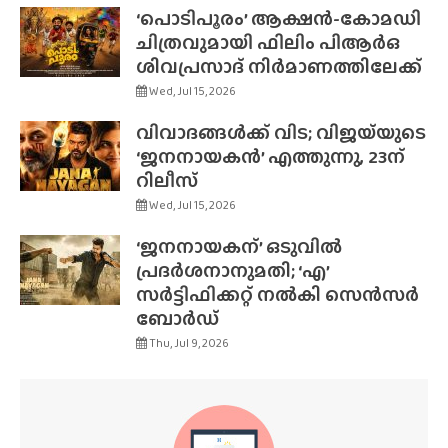
‘പൊടിപൂരം’ ആക്ഷൻ-കോമഡി
ചിത്രവുമായി ഫിലിം പിആർഒ
ശിവപ്രസാദ് നിർമാണത്തിലേക്ക്
Wed, Jul 15, 2026
വിവാദങ്ങൾക്ക് വിട; വിജയ്‌യുടെ
‘ജനനായകൻ’ എത്തുന്നു, 23ന്
റിലീസ്
Wed, Jul 15, 2026
‘ജനനായകന്’ ഒടുവിൽ
പ്രദർശനാനുമതി; ‘എ’
സർട്ടിഫിക്കറ്റ് നൽകി സെൻസർ
ബോർഡ്
Thu, Jul 9, 2026