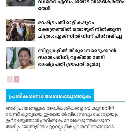
ഡിവൈഎസ്‌പിയോട് വിശദീകരണം
തേടി
രാഷ്‍ട്രപതി മാളികപ്പുറം
ക്ഷേത്രത്തിൽ തൊഴുത് നിൽക്കുന്ന
ചിത്രം; എക്‌സിൽ നിന്ന് പിൻവലിച്ചു
ബില്ലുകളിൽ തീരുമാനമെടുക്കാൻ
സമയപരിധി; വ്യക്‌തത തേടി
രാഷ്‍ട്രപതി ദ്രൗപതി മുർമു
പ്രതികരണം രേഖപ്പെടുത്തുക
അഭിപ്രായങ്ങളുടെ ആധികാരികത ഉറപ്പിക്കുന്നതിന്
വേണ്ടി കൃത്യമായ ഇ-മെയിൽ വിലാസവും ഫോട്ടോയും
ഉൾപ്പെടുത്താൻ ശ്രമിക്കുക. രേഖപ്പെടുത്തപ്പെടുന്ന
അഭിപ്രായങ്ങളിൽ 'ഏറ്റവും മികച്ചതെന്ന് ഞങ്ങളുടെ