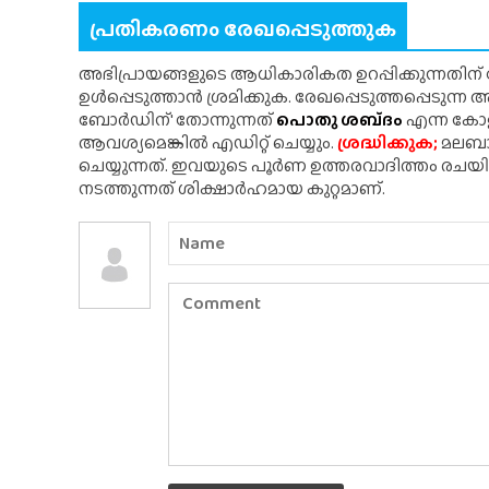
പ്രതികരണം രേഖപ്പെടുത്തുക
അഭിപ്രായങ്ങളുടെ ആധികാരികത ഉറപ്പിക്കുന്നതിന
ഉൾപ്പെടുത്താൻ ശ്രമിക്കുക. രേഖപ്പെടുത്തപ്പെടുന്
ബോർഡിന്' തോന്നുന്നത്
പൊതു ശബ്‌ദം
എന്ന കോളത
ആവശ്യമെങ്കിൽ എഡിറ്റ് ചെയ്യും.
ശ്രദ്ധിക്കുക;
മലബാർ
ചെയ്യുന്നത്. ഇവയുടെ പൂർണ ഉത്തരവാദിത്തം രചയ
നടത്തുന്നത് ശിക്ഷാർഹമായ കുറ്റമാണ്.