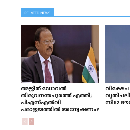
RELATED NEWS
അജിത് ഡോവൽ
വിക്ഷേപ
തിരുവനന്തപുരത്ത് എത്തി;
വ്യതിചല
പിഎസ്എൽവി
സി62 ദൗത
പരാജയത്തിൽ അന്വേഷണം?