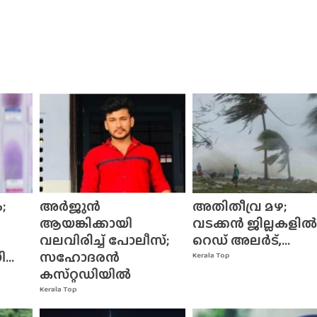
;
അർജുൻ
അതിതീവ്ര മഴ;
ആയങ്കിക്കായി
വടക്കൻ ജില്ലകളിൽ
വലവിരിച്ച് പോലീസ്;
റെഡ് അലർട്,...
..
സഹോദരൻ
Kerala Top
കസ്‌റ്റഡിയിൽ
Kerala Top