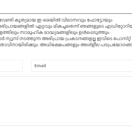
് വേണ്ടി കൃത്യമായ ഇ-മെയിൽ വിലാസവും ഫോട്ടോയും
ന അഭിപ്രായങ്ങളിൽ 'ഏറ്റവും മികച്ചതെന്ന് ഞങ്ങളുടെ എഡിറ്റോ
്തിലും സാമൂഹിക മാദ്ധ്യമങ്ങളിലും ഉൾപ്പെടുത്തും.
 ന്യൂസ് നടത്തുന്ന അഭിപ്രായ പ്രകടനങ്ങളല്ല ഇവിടെ പോസ്‌റ്റ്
ിതാവിനായിരിക്കും. അധിക്ഷേപങ്ങളും അശ്‌ളീല പദപ്രയോഗങ്