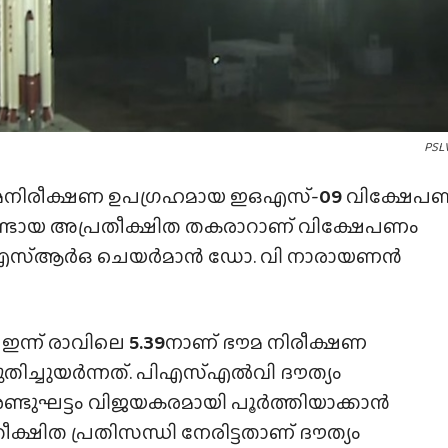
PSL
ിരീക്ഷണ ഉപഗ്രഹമായ ഇഒഎസ്-
09
വിക്ഷേപ
േഷമുണ്ടായ അപ്രതീക്ഷിത തകരാറാണ് വിക്ഷേപണം
ഐഎസ്ആർഒ ചെയർമാൻ ഡോ. വി നാരായണൻ
ഇന്ന് രാവിലെ
5.39
നാണ് ഭൗമ നിരീക്ഷണ
തിച്ചുയർന്നത്. പിഎസ്എൽവി ദൗത്യം
രണ്ടുഘട്ടം വിജയകരമായി പൂർത്തിയാക്കാൻ
തീക്ഷിത പ്രതിസന്ധി നേരിട്ടതാണ് ദൗത്യം