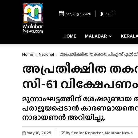
Malabar
News
C
Sat, Aug 8, 2026
34.1
–
Most
Reliable
&
HOME
MALABAR
KERAL
Dependable
News
Home
National
അപ്രതീക്ഷിത തകരാർ; പിഎസ്എൽവി സ
Portal
അപ്രതീക്ഷിത ത
സി-61 വിക്ഷേപണം 
മൂന്നാംഘട്ടത്തിന് ശേഷമുണ്ടാ
പരാജയപ്പെടാൻ കാരണമായതെ
നാരായണൻ അറിയിച്ചു.
May 18, 2025
By
Senior Reporter
, Malabar News