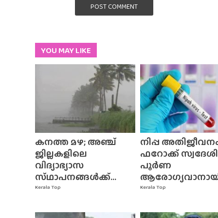
POST COMMENT
YOU MAY LIKE
കനത്ത മഴ; അഞ്ച്
നിപ്പ അതിജീവനം
ജില്ലകളിലെ
ഫറോക്ക് സ്വദേശി
വിദ്യാഭ്യാസ
പൂർണ
സ്‌ഥാപനങ്ങൾക്ക്‌...
ആരോഗ്യവാനായി.
Kerala Top
Kerala Top