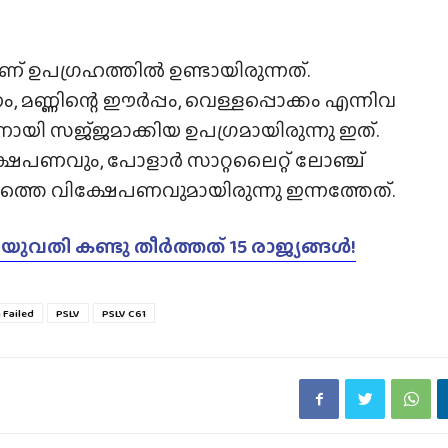
 ഉപഗ്രഹത്തിൽ ഉണ്ടായിരുന്നത്.
മണ്ണിന്റെ ഈർപ്പം, വെള്ളപ്പൊക്കം എന്നിവ
ായി സജ്‌ജമാക്കിയ ഉപഗ്രമായിരുന്നു ഇത്.
േപണവും, പോളാർ സാറ്റലൈറ്റ് ലോഞ്ച്
്തെ വിക്ഷേപണവുമായിരുന്നു ഇന്നത്തേത്.
 യുവതി കണ്ടു തീർത്തത് 15 രാജ്യങ്ങൾ!
 Failed
PSLV
PSLV C61