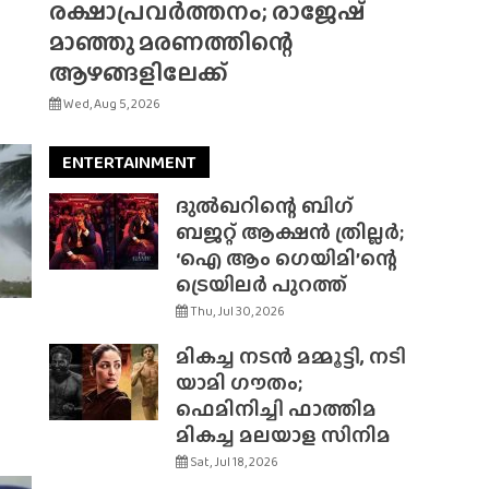
രക്ഷാപ്രവർത്തനം; രാജേഷ്
മാഞ്ഞു മരണത്തിന്റെ
ആഴങ്ങളിലേക്ക്
Wed, Aug 5, 2026
ENTERTAINMENT
ദുൽഖറിന്റെ ബിഗ്
ബജറ്റ് ആക്ഷൻ ത്രില്ലർ;
‘ഐ ആം ഗെയിമി’ന്റെ
ട്രെയിലർ പുറത്ത്
Thu, Jul 30, 2026
മികച്ച നടൻ മമ്മൂട്ടി, നടി
യാമി ഗൗതം;
ഫെമിനിച്ചി ഫാത്തിമ
മികച്ച മലയാള സിനിമ
Sat, Jul 18, 2026