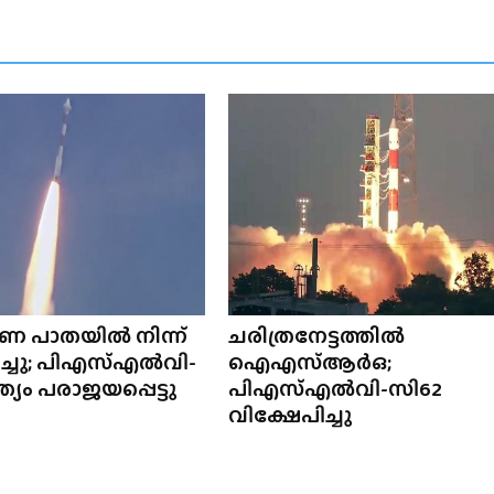
ണ പാതയിൽ നിന്ന്
ചരിത്രനേട്ടത്തിൽ
ിച്ചു; പിഎസ്എൽവി-
ഐഎസ്ആർഒ;
്യം പരാജയപ്പെട്ടു
പിഎസ്എൽവി-സി62
വിക്ഷേപിച്ചു