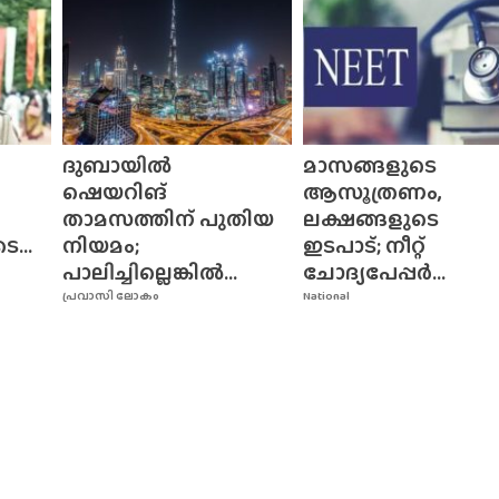
ദുബായിൽ
മാസങ്ങളുടെ
ഷെയറിങ്
ആസൂത്രണം,
താമസത്തിന് പുതിയ
ലക്ഷങ്ങളുടെ
...
നിയമം;
ഇടപാട്; നീറ്റ്
പാലിച്ചില്ലെങ്കിൽ...
ചോദ്യപേപ്പർ...
പ്രവാസി ലോകം
National