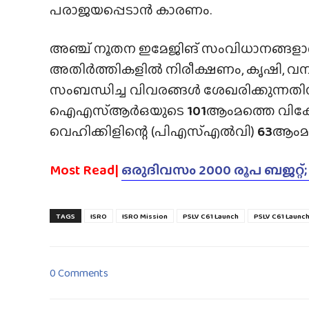
പരാജയപ്പെടാൻ കാരണം.
അഞ്ച് നൂതന ഇമേജിങ് സംവിധാനങ്ങളാണ്
അതിർത്തികളിൽ നിരീക്ഷണം, കൃഷി, വനം, 
സംബന്ധിച്ച വിവരങ്ങൾ ശേഖരിക്കുന്നതിന
ഐഎസ്‌ആർഒയുടെ
101
ആംമത്തെ വിക്ഷ
വെഹിക്കിളിന്റെ (പിഎസ്എൽവി)
63
ആംമത
Most Read|
ഒരുദിവസം 2000 രൂപ ബജറ്റ്;
TAGS
ISRO
ISRO Mission
PSLV C61 Launch
PSLV C61 Launch
0 Comments