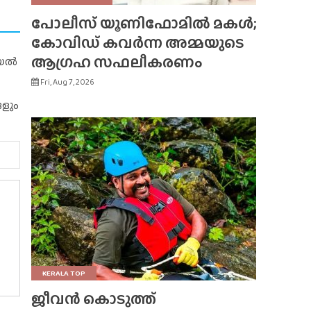
പോലീസ് യൂണിഫോമിൽ മകൾ;
കോവിഡ് കവർന്ന അമ്മയുടെ
ആഗ്രഹ സഫലീകരണം
റിയൽ
Fri, Aug 7, 2026
ങളും
KERALA TOP
ജീവൻ കൊടുത്ത്