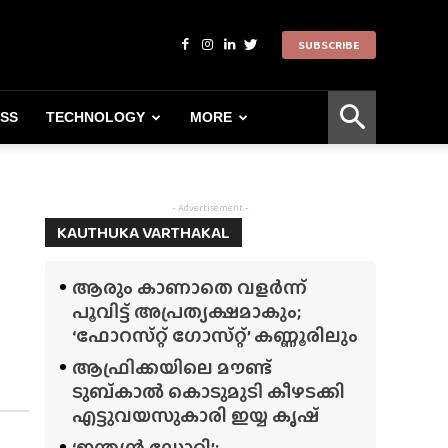
SUBSCRIBE
ESS
TECHNOLOGY
MORE
- Advertisement -
KAUTHUKA VARTHAKAL
ആരും കാണാതെ വളർന്ന്
പൂവിട്ട് അപ്രത്യക്ഷമാകും;
‘ഫോറസ്‌റ്റ്‌ ഗോസ്‌റ്റ്’ കണ്ണൂരിലും
ആഫ്രിക്കയിലെ മൗണ്ട്
ടുബ്‌കാൽ കൊടുമുടി കീഴടക്കി
എട്ടുവയസുകാരി ഇയ്യ കൃഷ്
‘ഇന്ത്യൻ ഡോറി’;