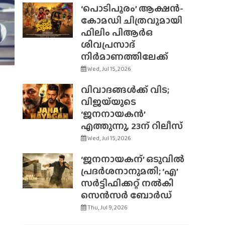
‘പൊടിപൂരം’ ആക്ഷൻ-
കോമഡി ചിത്രവുമായി
ഫിലിം പിആർഒ
ശിവപ്രസാദ്
നിർമാണത്തിലേക്ക്
Wed, Jul 15, 2026
വിവാദങ്ങൾക്ക് വിട;
വിജയ്‌യുടെ
‘ജനനായകൻ’
എത്തുന്നു, 23ന് റിലീസ്
Wed, Jul 15, 2026
‘ജനനായകന്’ ഒടുവിൽ
പ്രദർശനാനുമതി; ‘എ’
സർട്ടിഫിക്കറ്റ് നൽകി
സെൻസർ ബോർഡ്
Thu, Jul 9, 2026