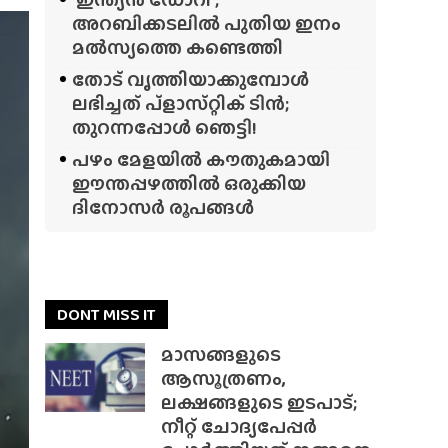
അറബിക്കടലിൽ പുതിയ ഇനം
മൽസ്യത്തെ കണ്ടെത്തി
തോട് വൃത്തിയാക്കുമ്പോൾ
ലഭിച്ചത് പ്‌ളാസ്‌റ്റിക് ടിൻ;
തുറന്നപ്പോൾ ഞെട്ടി!
പഴം മേളയിൽ കൗതുകമായി
ഈന്തപ്പഴത്തിൽ ഒരുക്കിയ
ദിനോസർ രൂപങ്ങൾ
DONT MISS IT
മാസങ്ങളുടെ
ആസൂത്രണം,
ലക്ഷങ്ങളുടെ ഇടപാട്;
നീറ്റ് ചോദ്യപേപ്പർ