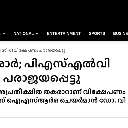
A
NATIONAL
ENTERTAINMENT
SPORTS
BUSIN
ി-61 വിക്ഷേപണം പരാജയപ്പെട്ടു
കരാർ; പിഎസ്എൽവി
പരാജയപ്പെട്ടു
യ അപ്രതീക്ഷിത തകരാറാണ് വിക്ഷേപണം
ന്ന് ഐഎസ്ആർഒ ചെയർമാൻ ഡോ. വി