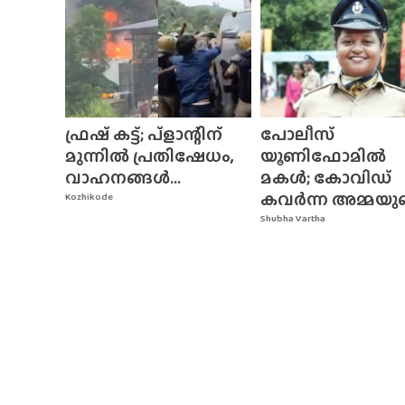
ഫ്രഷ് കട്ട്; പ്ളാന്റിന്
പോലീസ്
മുന്നിൽ പ്രതിഷേധം,
യൂണിഫോമിൽ
വാഹനങ്ങൾ...
മകൾ; കോവിഡ്
കവർന്ന അമ്മയുടെ
Kozhikode
Shubha Vartha