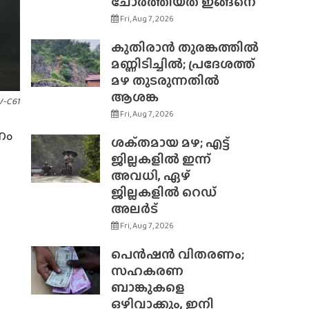
ചോർത്തിയത് ഇങ്ങനെ
Fri, Aug 7, 2026
കുതിരാൻ തുരങ്കത്തിൽ
മണ്ണിടിച്ചിൽ; പ്രദേശത്ത്
മഴ തുടരുന്നതിൽ
ആശങ്ക
V-C61
Fri, Aug 7, 2026
ണം
ശക്‌തമായ മഴ; എട്ട്
ജില്ലകളിൽ ഇന്ന്
അവധി, ഏഴ്
ജില്ലകളിൽ റെഡ്
അലർട്
Fri, Aug 7, 2026
പെൻഷൻ വിതരണം;
സഹകരണ
ബാങ്കുകളെ
ഒഴിവാക്കും, ഇനി