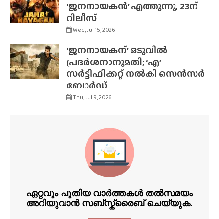
‘ജനനായകൻ’ എത്തുന്നു, 23ന്
റിലീസ്
Wed, Jul 15, 2026
‘ജനനായകന്’ ഒടുവിൽ
പ്രദർശനാനുമതി; ‘എ’
സർട്ടിഫിക്കറ്റ് നൽകി സെൻസർ
ബോർഡ്
Thu, Jul 9, 2026
ഏറ്റവും പുതിയ വാർത്തകൾ തൽസമയം
അറിയുവാൻ സബ്സ്ക്രൈബ് ചെയ്യുക.