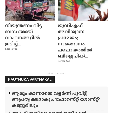
നിയന്ത്രണം വിട്ട
യുഡിഎഫ്
ബസ് അഞ്ച്
അവിശ്വാസ
വാഹനങ്ങളിൽ
പ്രമേയം;
ഇടിച്ച്...
നാരങ്ങാനം
പഞ്ചായത്തിൽ
Kerala Top
ബിജെപിക്ക്...
Kerala Top
- Advertisement -
KAUTHUKA VARTHAKAL
ആരും കാണാതെ വളർന്ന് പൂവിട്ട്
അപ്രത്യക്ഷമാകും; ‘ഫോറസ്‌റ്റ്‌ ഗോസ്‌റ്റ്’
കണ്ണൂരിലും