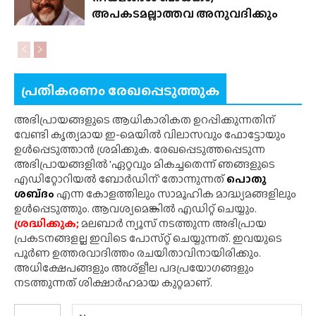
അപകടമല്ലാത്തവ അനുവദിക്കും
പ്രതികരണം രേഖപ്പെടുത്തുക
അഭിപ്രായങ്ങളുടെ ആധികാരികത ഉറപ്പിക്കുന്നതിന്
വേണ്ടി കൃത്യമായ ഇ-മെയിൽ വിലാസവും ഫോട്ടോയും
ഉൾപ്പെടുത്താൻ ശ്രമിക്കുക. രേഖപ്പെടുത്തപ്പെടുന്ന
അഭിപ്രായങ്ങളിൽ 'ഏറ്റവും മികച്ചതെന്ന് ഞങ്ങളുടെ
എഡിറ്റോറിയൽ ബോർഡിന്' തോന്നുന്നത്
പൊതു
ശബ്‌ദം
എന്ന കോളത്തിലും സാമൂഹിക മാദ്ധ്യമങ്ങളിലും
ഉൾപ്പെടുത്തും. ആവശ്യമെങ്കിൽ എഡിറ്റ് ചെയ്യും.
ശ്രദ്ധിക്കുക;
മലബാർ ന്യൂസ് നടത്തുന്ന അഭിപ്രായ
പ്രകടനങ്ങളല്ല ഇവിടെ പോസ്‌റ്റ് ചെയ്യുന്നത്. ഇവയുടെ
പൂർണ ഉത്തരവാദിത്തം രചയിതാവിനായിരിക്കും.
അധിക്ഷേപങ്ങളും അശ്‌ളീല പദപ്രയോഗങ്ങളും
നടത്തുന്നത് ശിക്ഷാർഹമായ കുറ്റമാണ്.