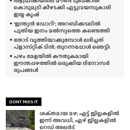
ആഫ്രിക്കയിലെ മൗണ്ട് ടുബ്‌കാൽ
കൊടുമുടി കീഴടക്കി എട്ടുവയസുകാരി
ഇയ്യ കൃഷ്
‘ഇന്ത്യൻ ഡോറി’; അറബിക്കടലിൽ
പുതിയ ഇനം മൽസ്യത്തെ കണ്ടെത്തി
തോട് വൃത്തിയാക്കുമ്പോൾ ലഭിച്ചത്
പ്‌ളാസ്‌റ്റിക് ടിൻ; തുറന്നപ്പോൾ ഞെട്ടി!
പഴം മേളയിൽ കൗതുകമായി
ഈന്തപ്പഴത്തിൽ ഒരുക്കിയ ദിനോസർ
രൂപങ്ങൾ
DONT MISS IT
ശക്‌തമായ മഴ; എട്ട് ജില്ലകളിൽ
ഇന്ന് അവധി, ഏഴ് ജില്ലകളിൽ
റെഡ് അലർട്