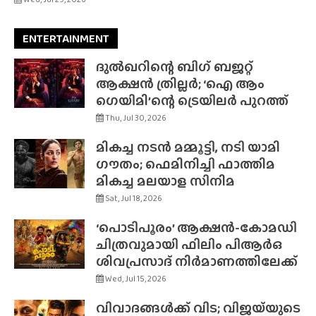
ENTERTAINMENT
ദുൽഖറിന്റെ ബിഗ് ബജറ്റ്
ആക്ഷൻ ത്രില്ലർ; ‘ഐ ആം
ഗെയിമി’ന്റെ ട്രെയിലർ പുറത്ത്
Thu, Jul 30, 2026
മികച്ച നടൻ മമ്മൂട്ടി, നടി യാമി
ഗൗതം; ഫെമിനിച്ചി ഫാത്തിമ
മികച്ച മലയാള സിനിമ
Sat, Jul 18, 2026
‘പൊടിപൂരം’ ആക്ഷൻ-കോമഡി
ചിത്രവുമായി ഫിലിം പിആർഒ
ശിവപ്രസാദ് നിർമാണത്തിലേക്ക്
Wed, Jul 15, 2026
വിവാദങ്ങൾക്ക് വിട; വിജയ്‌യുടെ