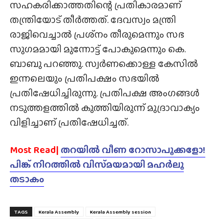
സഹകരിക്കാത്തതിന്റെ പ്രതികാരമാണ്
തന്ത്രിയോട് തീർത്തത്. ദേവസ്വം മന്ത്രി
രാജിവെച്ചാൽ പ്രശ്‌നം തീരുമെന്നും സഭ
സുഗമമായി മുന്നോട്ട് പോകുമെന്നും കെ.
ബാബു പറഞ്ഞു. സ്വർണക്കൊള്ള കേസിൽ
ഇന്നലെയും പ്രതിപക്ഷം സഭയിൽ
പ്രതിഷേധിച്ചിരുന്നു. പ്രതിപക്ഷ അംഗങ്ങൾ
നടുത്തളത്തിൽ കുത്തിയിരുന്ന് മുദ്രാവാക്യം
വിളിച്ചാണ് പ്രതിഷേധിച്ചത്.
Most Read|
തറയിൽ വീണ റോസാപൂക്കളോ!
പിങ്ക് നിറത്തിൽ വിസ്‌മയമായി മഹർലൂ
തടാകം
TAGS
Kerala Assembly
Kerala Assembly session