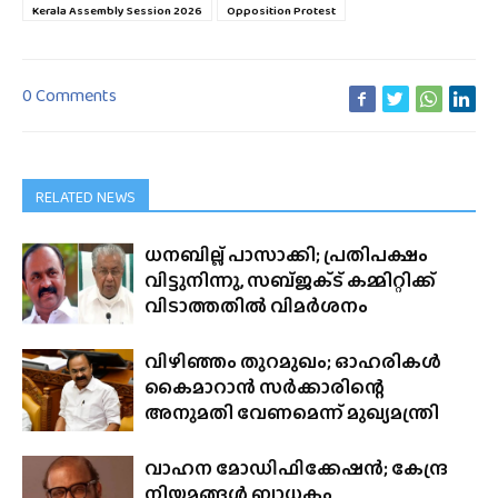
Kerala Assembly Session 2026
Opposition Protest
0 Comments
RELATED NEWS
ധനബില്ല് പാസാക്കി; പ്രതിപക്ഷം
വിട്ടുനിന്നു, സബ്‌ജക്‌ട് കമ്മിറ്റിക്ക്
വിടാത്തതിൽ വിമർശനം
വിഴിഞ്ഞം തുറമുഖം; ഓഹരികൾ
കൈമാറാൻ സർക്കാരിന്റെ
അനുമതി വേണമെന്ന് മുഖ്യമന്ത്രി
വാഹന മോഡിഫിക്കേഷൻ; കേന്ദ്ര
നിയമങ്ങൾ ബാധകം,