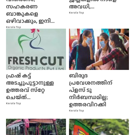
സഹകരണ
അവധി,...
ബാങ്കുകളെ
Kerala Top
ഒഴിവാക്കും, ഇനി...
Kerala Top
ഫ്രഷ് കട്ട്
ബിരുദ
അടച്ചുപൂട്ടാനുള്ള
പ്രവേശനത്തിന്
ഉത്തരവ് സ്‌റ്റേ
പ്ളസ് ടു
ചെയ്‌ത്‌...
നിർബന്ധമില്ല;
ഉത്തരവിറക്കി
Kerala Top
Kerala Top