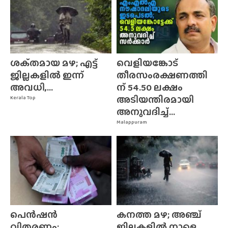
ശക്‌തമായ മഴ; എട്ട്
വെളിയങ്കോട്
ജില്ലകളിൽ ഇന്ന്
തീരസംരക്ഷണത്തി
അവധി,...
ന് 54.50 ലക്ഷം
അടിയന്തിരമായി
Kerala Top
അനുവദിച്ച്...
Malappuram
പെൻഷൻ
കനത്ത മഴ; അഞ്ച്
വിതരണം;
ജില്ലകളിൽ നാളെ