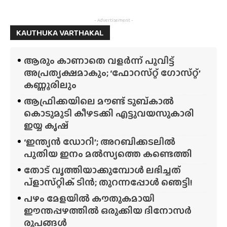
- Advertisement -
KAUTHUKA VARTHAKAL
ആരും കാണാതെ വളർന്ന് പൂവിട്ട്
അപ്രത്യക്ഷമാകും; ‘ഫോറസ്‌റ്റ്‌ ഗോസ്‌റ്റ്’
കണ്ണൂരിലും
ആഫ്രിക്കയിലെ മൗണ്ട് ടുബ്‌കാൽ
കൊടുമുടി കീഴടക്കി എട്ടുവയസുകാരി
ഇയ്യ കൃഷ്
‘ഇന്ത്യൻ ഡോറി’; അറബിക്കടലിൽ
പുതിയ ഇനം മൽസ്യത്തെ കണ്ടെത്തി
തോട് വൃത്തിയാക്കുമ്പോൾ ലഭിച്ചത്
പ്‌ളാസ്‌റ്റിക് ടിൻ; തുറന്നപ്പോൾ ഞെട്ടി!
പഴം മേളയിൽ കൗതുകമായി
ഈന്തപ്പഴത്തിൽ ഒരുക്കിയ ദിനോസർ
രൂപങ്ങൾ