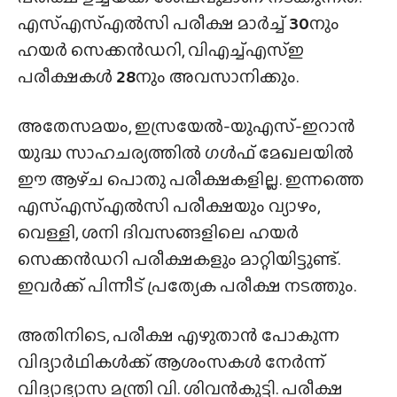
എസ്എസ്എൽസി പരീക്ഷ മാർച്ച്
30
നും
ഹയർ സെക്കൻഡറി, വിഎച്ച്‌എസ്ഇ
പരീക്ഷകൾ
28
നും അവസാനിക്കും.
അതേസമയം, ഇസ്രയേൽ-യുഎസ്-ഇറാൻ
യുദ്ധ സാഹചര്യത്തിൽ ഗൾഫ് മേഖലയിൽ
ഈ ആഴ്‌ച പൊതു പരീക്ഷകളില്ല. ഇന്നത്തെ
എസ്എസ്എൽസി പരീക്ഷയും വ്യാഴം,
വെള്ളി, ശനി ദിവസങ്ങളിലെ ഹയർ
സെക്കൻഡറി പരീക്ഷകളും മാറ്റിയിട്ടുണ്ട്.
ഇവർക്ക് പിന്നീട് പ്രത്യേക പരീക്ഷ നടത്തും.
അതിനിടെ, പരീക്ഷ എഴുതാൻ പോകുന്ന
വിദ്യാർഥികൾക്ക് ആശംസകൾ നേർന്ന്
വിദ്യാഭ്യാസ മന്ത്രി വി. ശിവൻകുട്ടി. പരീക്ഷ