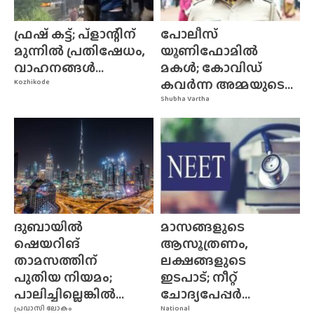
ഫ്രഷ് കട്ട്; പ്ളാന്റിന്
പോലീസ്
മുന്നിൽ പ്രതിഷേധം,
യൂണിഫോമിൽ
വാഹനങ്ങൾ...
മകൾ; കോവിഡ്
കവർന്ന അമ്മയുടെ...
Kozhikode
Shubha Vartha
ദുബായിൽ
മാസങ്ങളുടെ
ഷെയറിങ്
ആസൂത്രണം,
താമസത്തിന്
ലക്ഷങ്ങളുടെ
പുതിയ നിയമം;
ഇടപാട്; നീറ്റ്
പാലിച്ചില്ലെങ്കിൽ...
ചോദ്യപേപ്പർ...
പ്രവാസി ലോകം
National