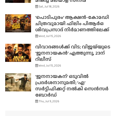
മികച്ച മലയാള സിനിമ
Sat, Jul 18, 2026
‘പൊടിപൂരം’ ആക്ഷൻ-കോമഡി
ചിത്രവുമായി ഫിലിം പിആർഒ
ശിവപ്രസാദ് നിർമാണത്തിലേക്ക്
Wed, Jul 15, 2026
വിവാദങ്ങൾക്ക് വിട; വിജയ്‌യുടെ
‘ജനനായകൻ’ എത്തുന്നു, 23ന്
റിലീസ്
Wed, Jul 15, 2026
‘ജനനായകന്’ ഒടുവിൽ
പ്രദർശനാനുമതി; ‘എ’
സർട്ടിഫിക്കറ്റ് നൽകി സെൻസർ
ബോർഡ്
Thu, Jul 9, 2026