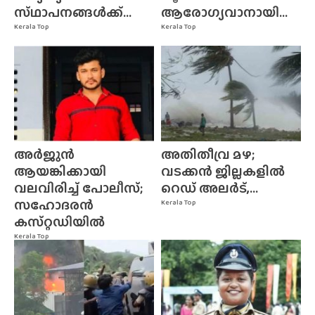
സ്‌ഥാപനങ്ങൾക്ക്‌...
ആരോഗ്യവാനായി...
Kerala Top
Kerala Top
അർജുൻ
അതിതീവ്ര മഴ;
ആയങ്കിക്കായി
വടക്കൻ ജില്ലകളിൽ
വലവിരിച്ച് പോലീസ്;
റെഡ് അലർട്,...
സഹോദരൻ
Kerala Top
കസ്‌റ്റഡിയിൽ
Kerala Top