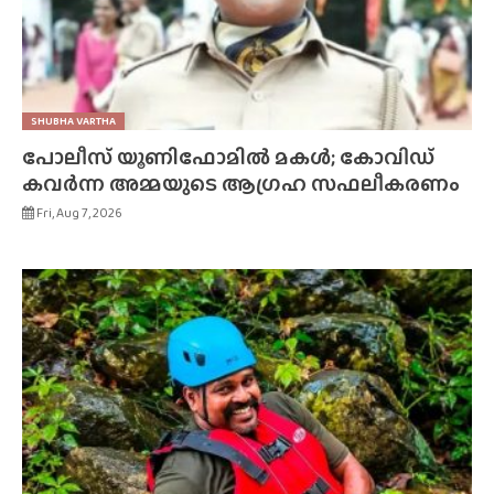
SHUBHA VARTHA
പോലീസ് യൂണിഫോമിൽ മകൾ; കോവിഡ്
കവർന്ന അമ്മയുടെ ആഗ്രഹ സഫലീകരണം
Fri, Aug 7, 2026