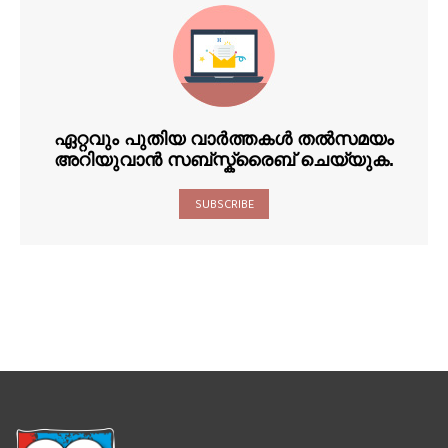
ഏറ്റവും പുതിയ വാർത്തകൾ തൽസമയം
അറിയുവാൻ സബ്സ്ക്രൈബ് ചെയ്യുക.
SUBSCRIBE