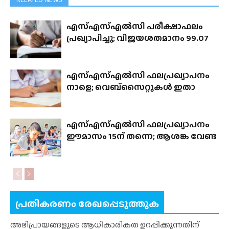
എസ്എസ്എൽസി പരീക്ഷാഫലം
പ്രഖ്യാപിച്ചു; വിജയശതമാനം 99.07
എസ്എസ്എൽസി ഫലപ്രഖ്യാപനം
നാളെ; വെബ്‌സൈറ്റുകൾ ഇതാ
എസ്എസ്എൽസി ഫലപ്രഖ്യാപനം
ഈമാസം 15ന് തന്നെ; ആശങ്ക വേണ്ട
പ്രതികരണം രേഖപ്പെടുത്തുക
അഭിപ്രായങ്ങളുടെ ആധികാരികത ഉറപ്പിക്കുന്നതിന്