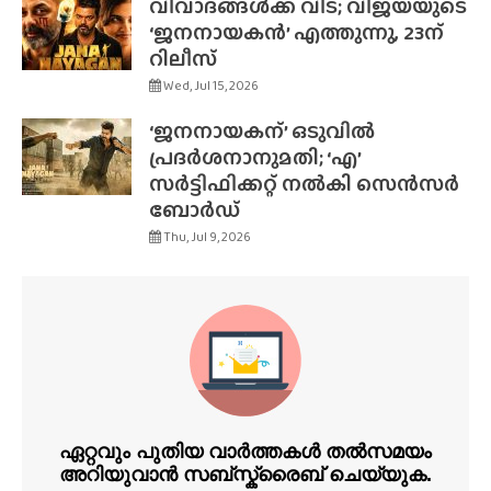
വിവാദങ്ങൾക്ക് വിട; വിജയ്‌യുടെ
‘ജനനായകൻ’ എത്തുന്നു, 23ന്
റിലീസ്
Wed, Jul 15, 2026
‘ജനനായകന്’ ഒടുവിൽ
പ്രദർശനാനുമതി; ‘എ’
സർട്ടിഫിക്കറ്റ് നൽകി സെൻസർ
ബോർഡ്
Thu, Jul 9, 2026
ഏറ്റവും പുതിയ വാർത്തകൾ തൽസമയം
അറിയുവാൻ സബ്സ്ക്രൈബ് ചെയ്യുക.