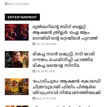
Wed, Jul 29, 2026
ENTERTAINMENT
ദുൽഖറിന്റെ ബിഗ് ബജറ്റ്
ആക്ഷൻ ത്രില്ലർ; ‘ഐ ആം
ഗെയിമി’ന്റെ ട്രെയിലർ പുറത്ത്
Thu, Jul 30, 2026
മികച്ച നടൻ മമ്മൂട്ടി, നടി യാമി
ഗൗതം; ഫെമിനിച്ചി ഫാത്തിമ
മികച്ച മലയാള സിനിമ
Sat, Jul 18, 2026
‘പൊടിപൂരം’ ആക്ഷൻ-കോമഡി
ചിത്രവുമായി ഫിലിം പിആർഒ
ശിവപ്രസാദ് നിർമാണത്തിലേക്ക്
Wed, Jul 15, 2026