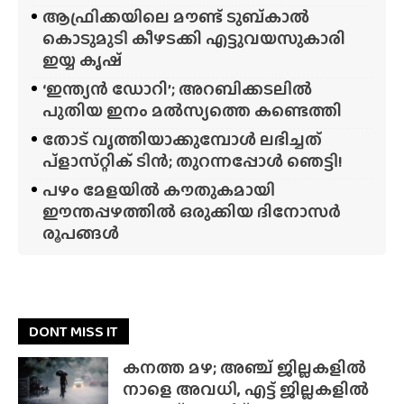
ആഫ്രിക്കയിലെ മൗണ്ട് ടുബ്‌കാൽ
കൊടുമുടി കീഴടക്കി എട്ടുവയസുകാരി
ഇയ്യ കൃഷ്
‘ഇന്ത്യൻ ഡോറി’; അറബിക്കടലിൽ
പുതിയ ഇനം മൽസ്യത്തെ കണ്ടെത്തി
തോട് വൃത്തിയാക്കുമ്പോൾ ലഭിച്ചത്
പ്‌ളാസ്‌റ്റിക് ടിൻ; തുറന്നപ്പോൾ ഞെട്ടി!
പഴം മേളയിൽ കൗതുകമായി
ഈന്തപ്പഴത്തിൽ ഒരുക്കിയ ദിനോസർ
രൂപങ്ങൾ
DONT MISS IT
കനത്ത മഴ; അഞ്ച് ജില്ലകളിൽ
നാളെ അവധി, എട്ട് ജില്ലകളിൽ