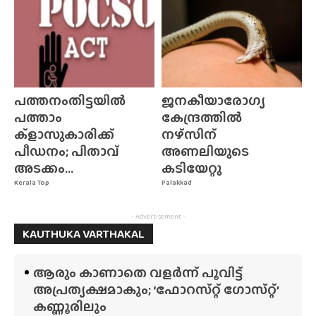
പത്തനംതിട്ടയിൽ
ജനകീയാരോഗ്യ
പത്താം
കേന്ദ്രത്തിൽ
ക്ളാസുകാരിക്ക്
നഴ്‌സിന്‌
പീഡനം; പിതാവ്
അണലിയുടെ
അടക്കം...
കടിയേറ്റു
Kerala Top
Palakkad
- Advertisement -
KAUTHUKA VARTHAKAL
ആരും കാണാതെ വളർന്ന് പൂവിട്ട്
അപ്രത്യക്ഷമാകും; ‘ഫോറസ്‌റ്റ്‌ ഗോസ്‌റ്റ്’
കണ്ണൂരിലും