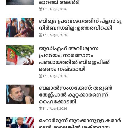
ഓറഞ്ച് അലർട്
Thu, Aug 6, 2026
ബിരുദ പ്രവേശനത്തിന് പ്ളസ് ടു
നിർബന്ധമില്ല; ഉത്തരവിറക്കി
Thu, Aug 6, 2026
യുഡിഎഫ് അവിശ്വാസ
പ്രമേയം; നാരങ്ങാനം
പഞ്ചായത്തിൽ ബിജെപിക്ക്
ഭരണം നഷ്‌ടമായി
Thu, Aug 6, 2026
ബലാൽസംഗക്കേസ്; തരുൺ
തേജ്‌പാൽ കുറ്റക്കാരനെന്ന്
ഹൈക്കോടതി
Thu, Aug 6, 2026
ഹോർമുസ് തുറക്കാനുള്ള കരാർ
ഉടൻ, ഇല്ലെങ്കിൽ ശക്‌തമായ