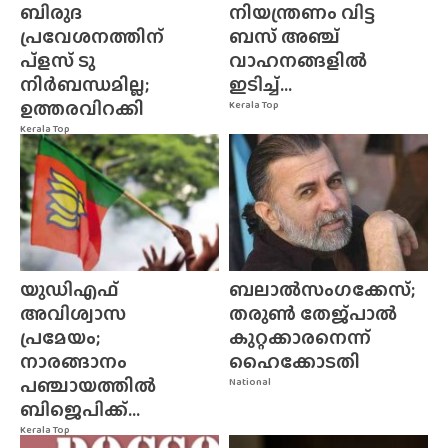
ബിരുദ
നിയന്ത്രണം വിട്ട
പ്രവേശനത്തിന്
ബസ് അഞ്ച്
പ്ളസ് ടു
വാഹനങ്ങളിൽ
നിർബന്ധമില്ല;
ഇടിച്ച്...
ഉത്തരവിറക്കി
Kerala Top
Kerala Top
യുഡിഎഫ്
ബലാൽസംഗക്കേസ്;
അവിശ്വാസ
തരുൺ തേജ്‌പാൽ
പ്രമേയം;
കുറ്റക്കാരനെന്ന്
നാരങ്ങാനം
ഹൈക്കോടതി
പഞ്ചായത്തിൽ
National
ബിജെപിക്ക്...
Kerala Top