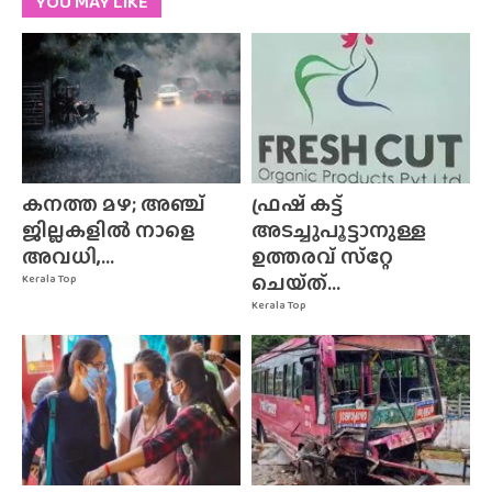
YOU MAY LIKE
കനത്ത മഴ; അഞ്ച്
ഫ്രഷ് കട്ട്
ജില്ലകളിൽ നാളെ
അടച്ചുപൂട്ടാനുള്ള
അവധി,...
ഉത്തരവ് സ്‌റ്റേ
ചെയ്‌ത്‌...
Kerala Top
Kerala Top