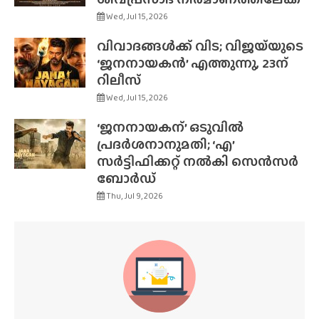
Wed, Jul 15, 2026
വിവാദങ്ങൾക്ക് വിട; വിജയ്‌യുടെ
‘ജനനായകൻ’ എത്തുന്നു, 23ന്
റിലീസ്
Wed, Jul 15, 2026
‘ജനനായകന്’ ഒടുവിൽ
പ്രദർശനാനുമതി; ‘എ’
സർട്ടിഫിക്കറ്റ് നൽകി സെൻസർ
ബോർഡ്
Thu, Jul 9, 2026