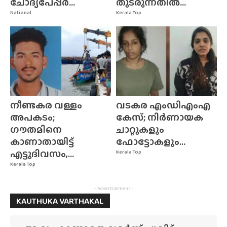
ചോദ്യപേപ്പർ...
തുടരുന്നതിൽ...
National
Kerala Top
നീണ്ടകര വള്ളം
വടകര എംഡിഎംഎ
അപകടം;
കേസ്; നിർണായക
ഗൗതമിനെ
ചാറ്റുകളും
കാണാതായിട്ട്
ഫോട്ടോകളും...
എട്ടുദിവസം,...
Kerala Top
Kerala Top
- Advertisement -
KAUTHUKA VARTHAKAL