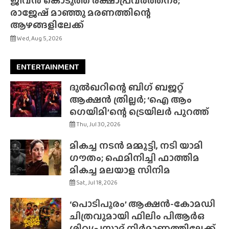
ജീവൻ കൊടുത്ത് രക്ഷാപ്രവർത്തനം;
രാജേഷ് മാഞ്ഞു മരണത്തിന്റെ
ആഴങ്ങളിലേക്ക്
Wed, Aug 5, 2026
ENTERTAINMENT
ദുൽഖറിന്റെ ബിഗ് ബജറ്റ്
ആക്ഷൻ ത്രില്ലർ; ‘ഐ ആം
ഗെയിമി’ന്റെ ട്രെയിലർ പുറത്ത്
Thu, Jul 30, 2026
മികച്ച നടൻ മമ്മൂട്ടി, നടി യാമി
ഗൗതം; ഫെമിനിച്ചി ഫാത്തിമ
മികച്ച മലയാള സിനിമ
Sat, Jul 18, 2026
‘പൊടിപൂരം’ ആക്ഷൻ-കോമഡി
ചിത്രവുമായി ഫിലിം പിആർഒ
ശിവപ്രസാദ് നിർമാണത്തിലേക്ക്