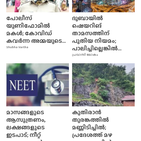
പോലീസ്
ദുബായിൽ
യൂണിഫോമിൽ
ഷെയറിങ്
മകൾ; കോവിഡ്
താമസത്തിന്
കവർന്ന അമ്മയുടെ...
പുതിയ നിയമം;
പാലിച്ചില്ലെങ്കിൽ...
Shubha Vartha
പ്രവാസി ലോകം
മാസങ്ങളുടെ
കുതിരാൻ
ആസൂത്രണം,
തുരങ്കത്തിൽ
ലക്ഷങ്ങളുടെ
മണ്ണിടിച്ചിൽ;
ഇടപാട്; നീറ്റ്
പ്രദേശത്ത് മഴ