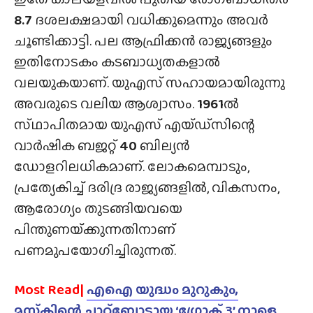
8.7
ദശലക്ഷമായി വധിക്കുമെന്നും അവർ
ചൂണ്ടിക്കാട്ടി. പല ആഫ്രിക്കൻ രാജ്യങ്ങളും
ഇതിനോടകം കടബാധ്യതകളാൽ
വലയുകയാണ്. യുഎസ് സഹായമായിരുന്നു
അവരുടെ വലിയ ആശ്വാസം.
1961
ൽ
സ്‌ഥാപിതമായ യുഎസ് എയ്‌ഡ്‌സിന്റെ
വാർഷിക ബജറ്റ്
40
ബില്യൻ
ഡോളറിലധികമാണ്. ലോകമെമ്പാടും,
പ്രത്യേകിച്ച് ദരിദ്ര രാജ്യങ്ങളിൽ, വികസനം,
ആരോഗ്യം തുടങ്ങിയവയെ
പിന്തുണയ്‌ക്കുന്നതിനാണ്
പണമുപയോഗിച്ചിരുന്നത്.
Most Read|
എഐ യുദ്ധം മുറുകും,
മസ്‌കിന്റെ ചാറ്റ്ബോട്ടായ ‘ഗ്രോക് 3’ നാളെ