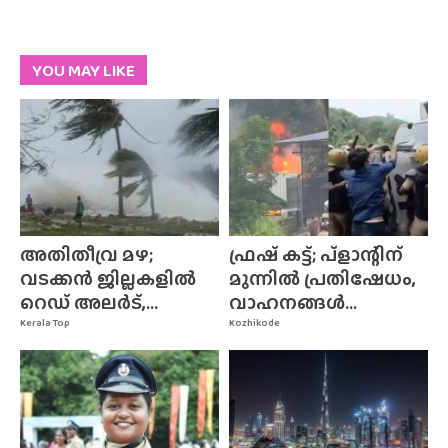
YOU MAY LIKE
അതിതീവ്ര മഴ;
ഫ്രഷ് കട്ട്; പ്ളാന്റിന്
വടക്കൻ ജില്ലകളിൽ
മുന്നിൽ പ്രതിഷേധം,
റെഡ് അലർട്,...
വാഹനങ്ങൾ...
Kerala Top
Kozhikode