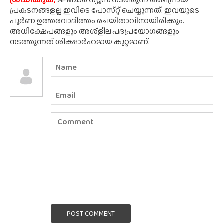
പ്രകടനങ്ങളല്ല ഇവിടെ പോസ്‌റ്റ് ചെയ്യുന്നത്. ഇവയുടെ
പൂർണ ഉത്തരവാദിത്തം രചയിതാവിനായിരിക്കും.
അധിക്ഷേപങ്ങളും അശ്‌ളീല പദപ്രയോഗങ്ങളും
നടത്തുന്നത് ശിക്ഷാർഹമായ കുറ്റമാണ്.
POST COMMENT