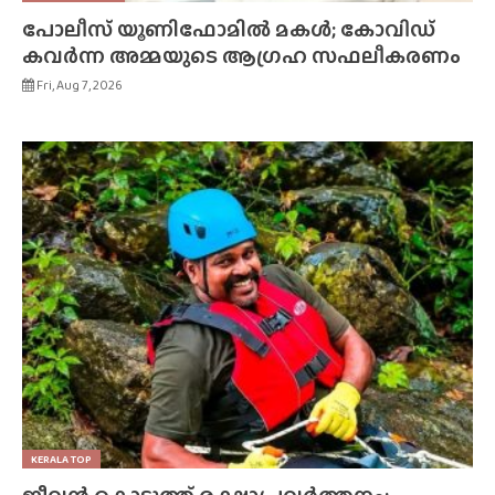
പോലീസ് യൂണിഫോമിൽ മകൾ; കോവിഡ്
കവർന്ന അമ്മയുടെ ആഗ്രഹ സഫലീകരണം
Fri, Aug 7, 2026
KERALA TOP