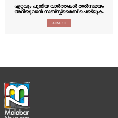
ഏറ്റവും പുതിയ വാർത്തകൾ തൽസമയം
അറിയുവാൻ സബ്സ്ക്രൈബ് ചെയ്യുക.
SUBSCRIBE