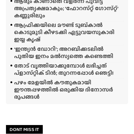
ആരും കാണാതെ വളർന്ന് പൂവിട്ട്
അപ്രത്യക്ഷമാകും; ‘ഫോറസ്‌റ്റ്‌ ഗോസ്‌റ്റ്’
കണ്ണൂരിലും
ആഫ്രിക്കയിലെ മൗണ്ട് ടുബ്‌കാൽ
കൊടുമുടി കീഴടക്കി എട്ടുവയസുകാരി
ഇയ്യ കൃഷ്
‘ഇന്ത്യൻ ഡോറി’; അറബിക്കടലിൽ
പുതിയ ഇനം മൽസ്യത്തെ കണ്ടെത്തി
തോട് വൃത്തിയാക്കുമ്പോൾ ലഭിച്ചത്
പ്‌ളാസ്‌റ്റിക് ടിൻ; തുറന്നപ്പോൾ ഞെട്ടി!
പഴം മേളയിൽ കൗതുകമായി
ഈന്തപ്പഴത്തിൽ ഒരുക്കിയ ദിനോസർ
രൂപങ്ങൾ
DONT MISS IT