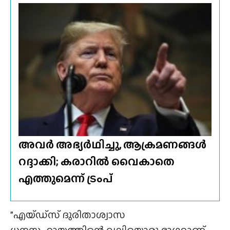
അവർ അഭ്യർഥിച്ചു, ആക്രമണങ്ങൾ
റദ്ദാക്കി; കരാറിൽ വൈകാതെ
എത്തുമെന്ന് ട്രംപ്
”എയ്‌ഡ്‌സ്‌ ദുരിതാശ്വാസ
ധനസഹായത്തിന്റെ വലിയൊരു ഭാഗമാണ്