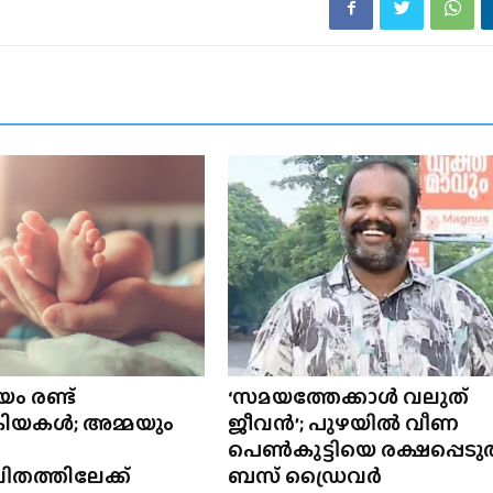
ം രണ്ട്
‘സമയത്തേക്കാൾ വലുത്
്രിയകൾ; അമ്മയും
ജീവൻ’; പുഴയിൽ വീണ
പെൺകുട്ടിയെ രക്ഷപ്പെടുത
ിതത്തിലേക്ക്
ബസ് ഡ്രൈവർ