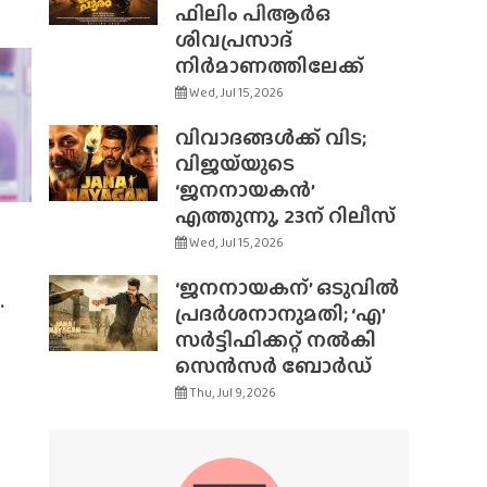
ഫിലിം പിആർഒ
ശിവപ്രസാദ്
നിർമാണത്തിലേക്ക്
Wed, Jul 15, 2026
വിവാദങ്ങൾക്ക് വിട;
വിജയ്‌യുടെ
‘ജനനായകൻ’
എത്തുന്നു, 23ന് റിലീസ്
Wed, Jul 15, 2026
‘ജനനായകന്’ ഒടുവിൽ
.
പ്രദർശനാനുമതി; ‘എ’
സർട്ടിഫിക്കറ്റ് നൽകി
സെൻസർ ബോർഡ്
Thu, Jul 9, 2026