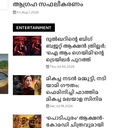
ആഗ്രഹ സഫലീകരണം
Fri, Aug 7, 2026
ENTERTAINMENT
ദുൽഖറിന്റെ ബിഗ്
ബജറ്റ് ആക്ഷൻ ത്രില്ലർ;
‘ഐ ആം ഗെയിമി’ന്റെ
ട്രെയിലർ പുറത്ത്
Thu, Jul 30, 2026
മികച്ച നടൻ മമ്മൂട്ടി, നടി
യാമി ഗൗതം;
ഫെമിനിച്ചി ഫാത്തിമ
മികച്ച മലയാള സിനിമ
Sat, Jul 18, 2026
‘പൊടിപൂരം’ ആക്ഷൻ-
കോമഡി ചിത്രവുമായി