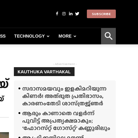
SUBSCRIBE
ESS
TECHNOLOGY
MORE
- Advertisement -
KAUTHUKA VARTHAKAL
യ്
സദാസമയവും ഇളകിമറിയുന്ന
കിണർ! അത്‌ഭുത പ്രതിഭാസം,
്
കാരണംതേടി ശാസ്‌ത്രജ്‌ഞർ
ആരും കാണാതെ വളർന്ന്
പൂവിട്ട് അപ്രത്യക്ഷമാകും;
‘ഫോറസ്‌റ്റ്‌ ഗോസ്‌റ്റ്’ കണ്ണൂരിലും
ആഫ്രിക്കയിലെ മൗണ്ട്