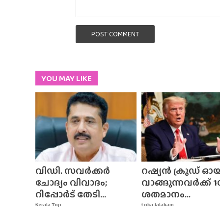
POST COMMENT
YOU MAY LIKE
വിഡി. സവർക്കർ
റഷ്യൻ ക്രൂഡ് ഓ
ചോദ്യം വിവാദം;
വാങ്ങുന്നവർക്ക് 1
റിപ്പോർട് തേടി...
ശതമാനം...
Kerala Top
Loka Jalakam