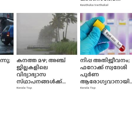
Kauthuka Varthakal
്നു;
കനത്ത മഴ; അഞ്ച്
നിപ്പ അതിജീവനം;
ജില്ലകളിലെ
ഫറോക്ക് സ്വദേശി
വിദ്യാഭ്യാസ
പൂർണ
സ്‌ഥാപനങ്ങൾക്ക്‌...
ആരോഗ്യവാനായി..
Kerala Top
Kerala Top