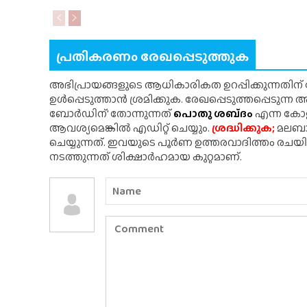
പ്രതികരണം രേഖപ്പെടുത്തുക
അഭിപ്രായങ്ങളുടെ ആധികാരികത ഉറപ്പിക്കുന്നതിന
ഉൾപ്പെടുത്താൻ ശ്രമിക്കുക. രേഖപ്പെടുത്തപ്പെടുന്
ബോർഡിന്' തോന്നുന്നത്
പൊതു ശബ്‌ദം
എന്ന കോളത
ആവശ്യമെങ്കിൽ എഡിറ്റ് ചെയ്യും.
ശ്രദ്ധിക്കുക;
മലബാർ
ചെയ്യുന്നത്. ഇവയുടെ പൂർണ ഉത്തരവാദിത്തം രചയ
നടത്തുന്നത് ശിക്ഷാർഹമായ കുറ്റമാണ്.