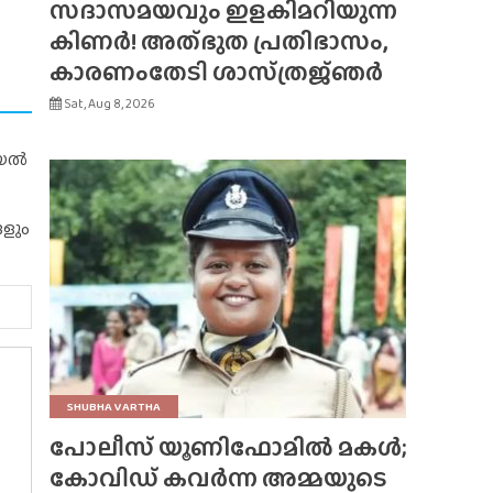
സദാസമയവും ഇളകിമറിയുന്ന
കിണർ! അത്‌ഭുത പ്രതിഭാസം,
കാരണംതേടി ശാസ്‌ത്രജ്‌ഞർ
Sat, Aug 8, 2026
റിയൽ
ങളും
SHUBHA VARTHA
പോലീസ് യൂണിഫോമിൽ മകൾ;
കോവിഡ് കവർന്ന അമ്മയുടെ