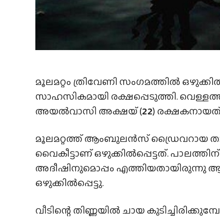
മൂലമറ്റം ത്രിവേണി സംഗമത്തിൽ ഒഴുക്ക
സാഹസികമായി രക്ഷപ്പെടുത്തി. വെള്ളത്തിൽ
അയൽവാസി അക്ഷയ് (
22
) രക്ഷകനായത്
മൂലമറ്റത്ത് ആംബുലൻസ് ഡ്രൈവറായ താഴ
വൈകീട്ടാണ് ഒഴുക്കിൽപ്പെട്ടത്. പാലത
അദീഷിനുമൊപ്പം എത്തിയതായിരുന്നു ആദി.
ഒഴുക്കിൽപ്പെട്ടു.
വീടിന്റെ തിണ്ണയിൽ ചായ കുടിച്ചിരിക്കു