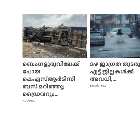
ബെംഗളൂരുവിലേക്ക്
മഴ ജാഗ്രത തുടരുന
പോയ
എട്ട് ജില്ലകൾക്ക്
കെഎസ്ആർടിസി
അവധി,...
ബസ് മറിഞ്ഞു;
Kerala Top
ഡ്രൈവറും...
National