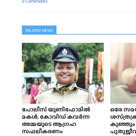
0 Comments
RELATED NEWS
പോലീസ് യൂണിഫോമിൽ
ഒരേ സമയ
മകൾ; കോവിഡ് കവർന്ന
ശസ്‌ത്രക
അമ്മയുടെ ആഗ്രഹ
കുഞ്ഞും
സഫലീകരണം
പുതുജീവ