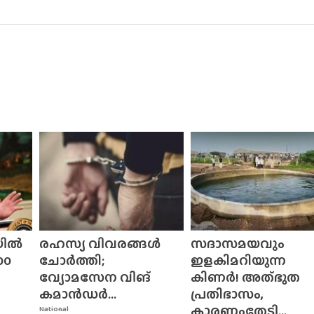
യിൽ
രഹസ്യ വിവരങ്ങൾ
സദാസമയവും
00
ചോർത്തി;
ഇളകിമറിയുന്ന
വ്യോമസേന വിങ്‌
കിണർ! അത്‌ഭുത
കമാൻഡർ...
പ്രതിഭാസം,
കാരണംതേടി...
National