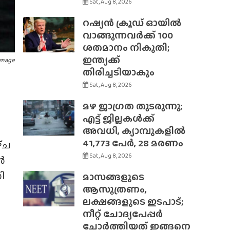
Sat, Aug 8, 2026
റഷ്യൻ ക്രൂഡ് ഓയിൽ
വാങ്ങുന്നവർക്ക് 100
ശതമാനം നികുതി;
ഇന്ത്യക്ക്
Image
തിരിച്ചടിയാകും
Sat, Aug 8, 2026
മഴ ജാഗ്രത തുടരുന്നു;
എട്ട് ജില്ലകൾക്ക്
അവധി, ക്യാമ്പുകളിൽ
41,773 പേർ, 28 മരണം
‌ച
Sat, Aug 8, 2026
ൻ
ി
മാസങ്ങളുടെ
ആസൂത്രണം,
ലക്ഷങ്ങളുടെ ഇടപാട്;
നീറ്റ് ചോദ്യപേപ്പർ
ചോർത്തിയത് ഇങ്ങനെ