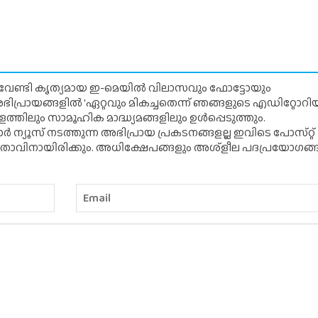
് വേണ്ടി കൃത്യമായ ഇ-മെയിൽ വിലാസവും ഫോട്ടോയും
ന അഭിപ്രായങ്ങളിൽ 'ഏറ്റവും മികച്ചതെന്ന് ഞങ്ങളുടെ എഡിറ്റോ
്തിലും സാമൂഹിക മാദ്ധ്യമങ്ങളിലും ഉൾപ്പെടുത്തും.
 ന്യൂസ് നടത്തുന്ന അഭിപ്രായ പ്രകടനങ്ങളല്ല ഇവിടെ പോസ്‌റ്റ്
ിതാവിനായിരിക്കും. അധിക്ഷേപങ്ങളും അശ്‌ളീല പദപ്രയോഗങ്