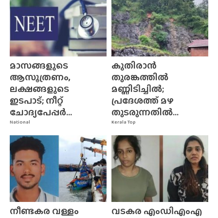
മാസങ്ങളുടെ
കുതിരാൻ
ആസൂത്രണം,
തുരങ്കത്തിൽ
ലക്ഷങ്ങളുടെ
മണ്ണിടിച്ചിൽ;
ഇടപാട്; നീറ്റ്
പ്രദേശത്ത് മഴ
ചോദ്യപേപ്പർ...
തുടരുന്നതിൽ...
National
Kerala Top
നീണ്ടകര വള്ളം
വടകര എംഡിഎംഎ