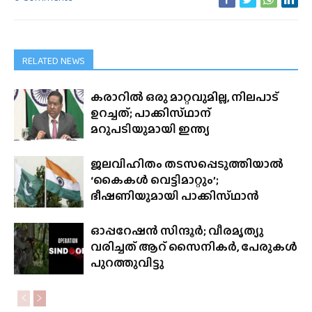
RELATED NEWS
കരാറിൽ ഒരു മാറ്റവുമില്ല, നിലപാട്
ഉറച്ചത്; പാക്കിസ്‌ഥാന്
മറുപടിയുമായി ഇന്ത്യ
ജലവിഹിതം തടസപ്പെടുത്തിയാൽ
‘കൈകൾ വെട്ടിമാറ്റും’;
ഭീഷണിയുമായി പാക്കിസ്‌ഥാൻ
ഓപ്പറേഷൻ സിന്ദൂർ; വീരമൃത്യു
വരിച്ചത് ആറ് സൈനികർ, പേരുകൾ
പുറത്തുവിട്ടു