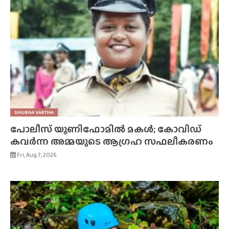
SHUBHA VARTHA
പോലീസ് യൂണിഫോമിൽ മകൾ; കോവിഡ്
കവർന്ന അമ്മയുടെ ആഗ്രഹ സഫലീകരണം
Fri, Aug 7, 2026