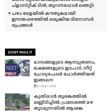
പ്‌ളാസ്‌റ്റിക് ടിൻ; തുറന്നപ്പോൾ ഞെട്ടി!
പഴം മേളയിൽ കൗതുകമായി
ഈന്തപ്പഴത്തിൽ ഒരുക്കിയ ദിനോസർ
രൂപങ്ങൾ
DONT MISS IT
മാസങ്ങളുടെ ആസൂത്രണം,
ലക്ഷങ്ങളുടെ ഇടപാട്; നീറ്റ്
ചോദ്യപേപ്പർ ചോർത്തിയത്
ഇങ്ങനെ
Fri, Aug 7, 2026
കുതിരാൻ തുരങ്കത്തിൽ
മണ്ണിടിച്ചിൽ; പ്രദേശത്ത് മഴ
തുടരുന്നതിൽ ആശങ്ക