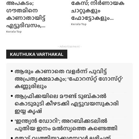
അപകടം;
കേസ്; നിർണായക
ഗൗതമിനെ
ചാറ്റുകളും
കാണാതായിട്ട്
ഫോട്ടോകളും...
എട്ടുദിവസം,...
Kerala Top
Kerala Top
- Advertisement -
KAUTHUKA VARTHAKAL
ആരും കാണാതെ വളർന്ന് പൂവിട്ട്
അപ്രത്യക്ഷമാകും; ‘ഫോറസ്‌റ്റ്‌ ഗോസ്‌റ്റ്’
കണ്ണൂരിലും
ആഫ്രിക്കയിലെ മൗണ്ട് ടുബ്‌കാൽ
കൊടുമുടി കീഴടക്കി എട്ടുവയസുകാരി
ഇയ്യ കൃഷ്
‘ഇന്ത്യൻ ഡോറി’; അറബിക്കടലിൽ
പുതിയ ഇനം മൽസ്യത്തെ കണ്ടെത്തി
തോട് വൃത്തിയാക്കുമ്പോൾ ലഭിച്ചത്