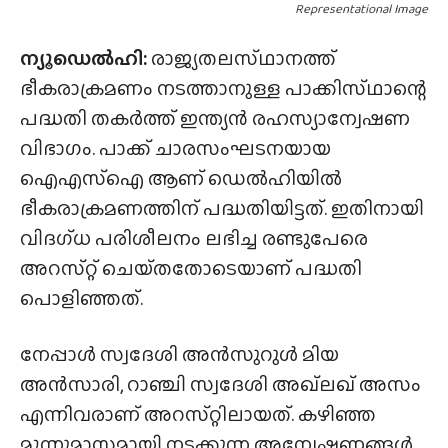
Representational Image
ന്യൂഡെൽഹി:
രാജ്യതലസ്‌ഥാനത്ത്
ഭീകരാക്രമണം നടത്താനുള്ള പാക്കിസ്‌ഥാന്റെ
പദ്ധതി തകർത്ത് ഇന്ത്യൻ രഹസ്യാന്വേഷണ
വിഭാഗം. പാക്ക് ചാരസംഘടനയായ
ഐഎസ്‌ഐ ആണ് ഡെൽഹിയിൽ
ഭീകരാക്രമണത്തിന് പദ്ധതിയിട്ടത്. ഇതിനായി
വിദഗ്‌ധ പരിശീലനം ലഭിച്ച രണ്ടുപേരെ
അറസ്‌റ്റ് ചെയ്‌തതോടെയാണ്‌ പദ്ധതി
പൊളിഞ്ഞത്.
നേപ്പാൾ സ്വദേശി അൻസുറുൾ മിയ
അൻസാരി, റാഞ്ചി സ്വദേശി അഖ്‌ലഖ്‌ അസം
എന്നിവരാണ് അറസ്‌റ്റിലായത്‌. കഴിഞ്ഞ
മൂന്നുമാസമായി നടക്കുന്ന അന്വേഷണങ്ങൾ