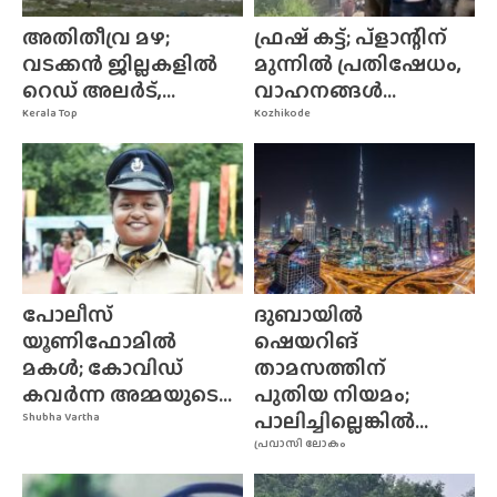
അതിതീവ്ര മഴ;
ഫ്രഷ് കട്ട്; പ്ളാന്റിന്
വടക്കൻ ജില്ലകളിൽ
മുന്നിൽ പ്രതിഷേധം,
റെഡ് അലർട്,...
വാഹനങ്ങൾ...
Kerala Top
Kozhikode
പോലീസ്
ദുബായിൽ
യൂണിഫോമിൽ
ഷെയറിങ്
മകൾ; കോവിഡ്
താമസത്തിന്
കവർന്ന അമ്മയുടെ...
പുതിയ നിയമം;
പാലിച്ചില്ലെങ്കിൽ...
Shubha Vartha
പ്രവാസി ലോകം