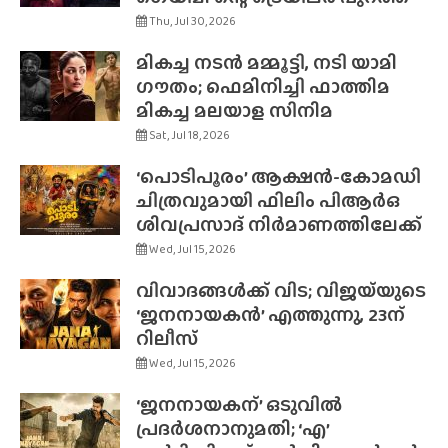
Thu, Jul 30, 2026
മികച്ച നടൻ മമ്മൂട്ടി, നടി യാമി
ഗൗതം; ഫെമിനിച്ചി ഫാത്തിമ
മികച്ച മലയാള സിനിമ
Sat, Jul 18, 2026
‘പൊടിപൂരം’ ആക്ഷൻ-കോമഡി
ചിത്രവുമായി ഫിലിം പിആർഒ
ശിവപ്രസാദ് നിർമാണത്തിലേക്ക്
Wed, Jul 15, 2026
വിവാദങ്ങൾക്ക് വിട; വിജയ്‌യുടെ
‘ജനനായകൻ’ എത്തുന്നു, 23ന്
റിലീസ്
Wed, Jul 15, 2026
‘ജനനായകന്’ ഒടുവിൽ
പ്രദർശനാനുമതി; ‘എ’