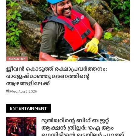
KERALA TOP
ജീവൻ കൊടുത്ത് രക്ഷാപ്രവർത്തനം;
രാജേഷ് മാഞ്ഞു മരണത്തിന്റെ
ആഴങ്ങളിലേക്ക്
Wed, Aug 5, 2026
ENTERTAINMENT
ദുൽഖറിന്റെ ബിഗ് ബജറ്റ്
ആക്ഷൻ ത്രില്ലർ; ‘ഐ ആം
ഗെയിമി’ന്റെ ട്രെയിലർ പുറത്ത്