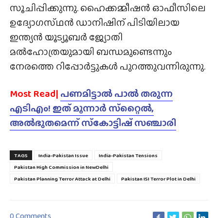
സൂചിപ്പിക്കുന്നു. ഹൈക്കമ്മീഷൻ ഓഫീസിലെ
ഉദ്യോഗസ്‌ഥൻ ഡാനിഷിന് പിടിയിലായ
ഇന്ത്യൻ യൂട്യൂബർ ജ്യോതി
മൽഹോത്രയുമായി ബന്ധമുണ്ടെന്നും
നേരത്തെ റിപ്പോർട്ടുകൾ പുറത്തുവന്നിരുന്നു.
Most Read|
പണമിട്ടാൽ പാൽ തരുന്ന
എടിഎം! ഇത് മൂന്നാർ സ്‌റ്റൈൽ,
അൽഭുതമെന്ന് സ്‌കോട്ടിഷ് സഞ്ചാരി
TAGS
India-Pakistan Issue
India-Pakistan Tensions
Pakistan High Commission in NewDelhi
Pakistan Planning Terror Attack at Delhi
Pakistan ISI Terror Plot in Delhi
0 Comments