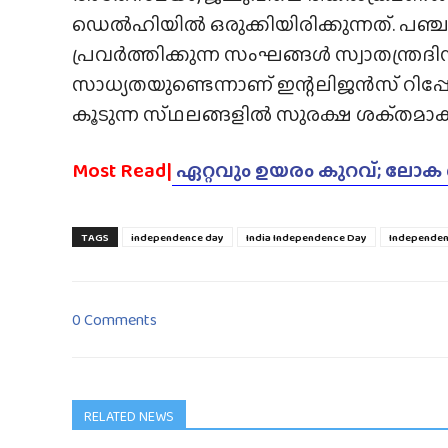
ഡെൽഹിയിൽ ഒരുക്കിയിരിക്കുന്നത്. പ
പ്രവർത്തിക്കുന്ന സംഘങ്ങൾ സ്വാതന്ത
സാധ്യതയുണ്ടെന്നാണ് ഇന്റലിജൻസ് റിപ്പ
കൂടുന്ന സ്‌ഥലങ്ങളിൽ സുരക്ഷ ശക്‌തമാക്ക
Most Read|
ഏറ്റവും ഉയരം കുറവ്; ലോക
TAGS
independence day
India Independence Day
Independen
0 Comments
RELATED NEWS