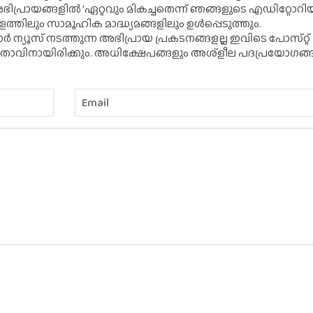
ന അഭിപ്രായങ്ങളിൽ 'ഏറ്റവും മികച്ചതെന്ന് ഞങ്ങളുടെ എഡിറ്റോ
്തിലും സാമൂഹിക മാദ്ധ്യമങ്ങളിലും ഉൾപ്പെടുത്തും.
 ന്യൂസ് നടത്തുന്ന അഭിപ്രായ പ്രകടനങ്ങളല്ല ഇവിടെ പോസ്‌റ്റ്
ിതാവിനായിരിക്കും. അധിക്ഷേപങ്ങളും അശ്‌ളീല പദപ്രയോഗങ്