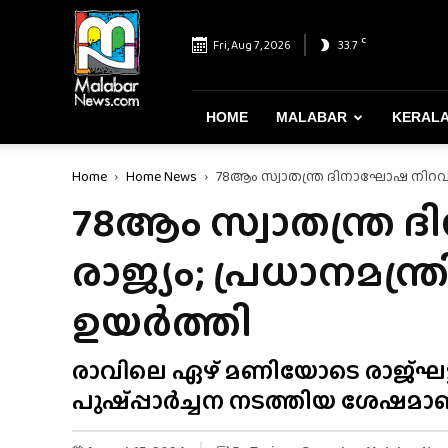
Malabar
News
C
Fri, Aug 7, 2026
33.7
–
Most
Reliable
&
HOME
MALABAR
KERAL
Dependable
News
Home
Home News
78ആം സ്വാതന്ത്ര ദിനാഘോഷ നിറവി
Portal
78ആം സ്വാതന്ത്ര
രാജ്യം; പ്രധാനമന്
ഉയർത്തി
രാവിലെ ഏഴ് മണിയോടെ രാജ്‌ഘട്ട
പുഷ്‌പ്പാർച്ചന നടത്തിയ ശേഷമാണ്