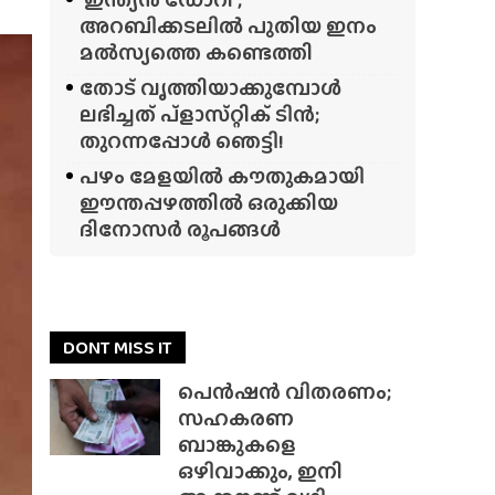
അറബിക്കടലിൽ പുതിയ ഇനം
മൽസ്യത്തെ കണ്ടെത്തി
തോട് വൃത്തിയാക്കുമ്പോൾ
ലഭിച്ചത് പ്‌ളാസ്‌റ്റിക് ടിൻ;
തുറന്നപ്പോൾ ഞെട്ടി!
പഴം മേളയിൽ കൗതുകമായി
ഈന്തപ്പഴത്തിൽ ഒരുക്കിയ
ദിനോസർ രൂപങ്ങൾ
DONT MISS IT
പെൻഷൻ വിതരണം;
സഹകരണ
ബാങ്കുകളെ
ഒഴിവാക്കും, ഇനി