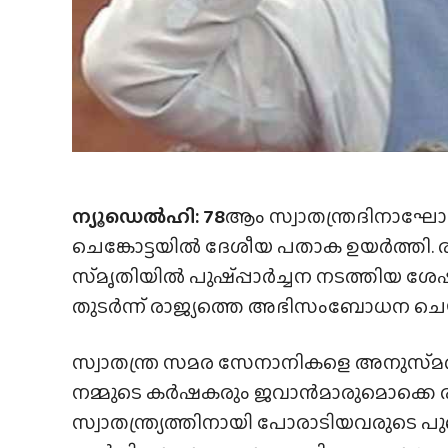
ന്യൂഡെൽഹി: 78
ആം സ്വാതന്ത്രദിനാഘോഷ 
ചെങ്കോട്ടയിൽ ദേശീയ പതാക ഉയർത്തി. ര
സ്‌മൃതിയിൽ പുഷ്‌പ്പാർച്ചന നടത്തിയ ശേഷ
തുടർന്ന് രാജ്യത്തെ അഭിസംബോധന ചെയ്യ
സ്വാതന്ത്ര സമര സേനാനികളെ അനുസ്‌മരിച്
നമ്മുടെ കർഷകരും ജവാൻമാരുമൊക്കെ രാ
സ്വാതന്ത്ര്യത്തിനായി പോരാടിയവരുടെ പു