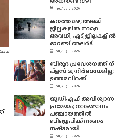
അക്കൗണ്ട് വഴി
Thu, Aug 6, 2026
കനത്ത മഴ; അഞ്ച്
ജില്ലകളിൽ നാളെ
അവധി, എട്ട് ജില്ലകളിൽ
ഓറഞ്ച് അലർട്
Thu, Aug 6, 2026
tional
ബിരുദ പ്രവേശനത്തിന്
പ്ളസ് ടു നിർബന്ധമില്ല;
ഉത്തരവിറക്കി
Thu, Aug 6, 2026
യുഡിഎഫ് അവിശ്വാസ
പ്രമേയം; നാരങ്ങാനം
്.
പഞ്ചായത്തിൽ
ബിജെപിക്ക് ഭരണം
നഷ്‌ടമായി
Thu, Aug 6, 2026