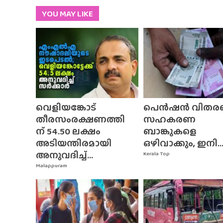
YOU MAY LIKE
വെളിയങ്കോട്
പെൻഷൻ വിതര
തീരസംരക്ഷണത്തി
സഹകരണ
ന് 54.50 ലക്ഷം
ബാങ്കുകളെ
അടിയന്തിരമായി
ഒഴിവാക്കും, ഇനി..
അനുവദിച്ച്...
Kerala Top
Malappuram