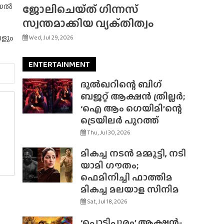
റിയൽ
ജോലിചെയ്‌ത്‌ ഗിന്നസ്
സ്വന്തമാക്കിയ വ്യക്‌തിത്വം
ങളും
Wed, Jul 29, 2026
ENTERTAINMENT
ദുൽഖറിന്റെ ബിഗ്
ബജറ്റ് ആക്ഷൻ ത്രില്ലർ;
‘ഐ ആം ഗെയിമി’ന്റെ
ട്രെയിലർ പുറത്ത്
Thu, Jul 30, 2026
മികച്ച നടൻ മമ്മൂട്ടി, നടി
യാമി ഗൗതം;
ഫെമിനിച്ചി ഫാത്തിമ
മികച്ച മലയാള സിനിമ
Sat, Jul 18, 2026
‘പൊടിപൂരം’ ആക്ഷൻ-