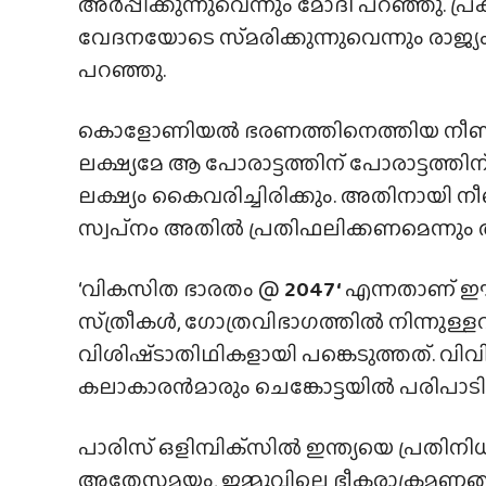
അർപ്പിക്കുന്നുവെന്നും മോദി പറഞ്ഞു.
വേദനയോടെ സ്‌മരിക്കുന്നുവെന്നും രാജ്യം
പറഞ്ഞു.
കൊളോണിയൽ ഭരണത്തിനെത്തിയ നീണ്ട പോരാ
ലക്ഷ്യമേ ആ പോരാട്ടത്തിന് പോരാട്ടത്തിന്
ലക്ഷ്യം കൈവരിച്ചിരിക്കും. അതിനായി 
സ്വപ്‌നം അതിൽ പ്രതിഫലിക്കണമെന്നും അദ്
‘വികസിത ഭാരതം @
2047‘
എന്നതാണ് ഈ 
സ്‌ത്രീകൾ, ഗോത്രവിഭാഗത്തിൽ നിന്നുള്ള
വിശിഷ്‌ടാതിഥികളായി പങ്കെടുത്തത്. വ
കലാകാരൻമാരും ചെങ്കോട്ടയിൽ പരിപാടി
പാരിസ് ഒളിമ്പിക്‌സിൽ ഇന്ത്യയെ പ്രതിനിധ
അതേസമയം, ജമ്മുവിലെ ഭീകരാക്രമണങ്