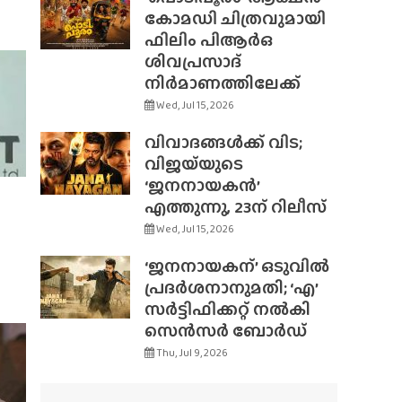
കോമഡി ചിത്രവുമായി
ഫിലിം പിആർഒ
ശിവപ്രസാദ്
നിർമാണത്തിലേക്ക്
Wed, Jul 15, 2026
വിവാദങ്ങൾക്ക് വിട;
വിജയ്‌യുടെ
‘ജനനായകൻ’
എത്തുന്നു, 23ന് റിലീസ്
Wed, Jul 15, 2026
‘ജനനായകന്’ ഒടുവിൽ
പ്രദർശനാനുമതി; ‘എ’
സർട്ടിഫിക്കറ്റ് നൽകി
സെൻസർ ബോർഡ്
Thu, Jul 9, 2026