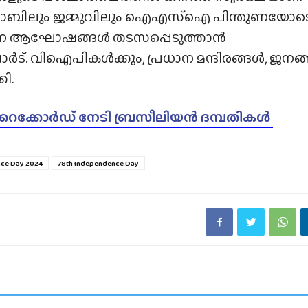
ഞ്ചാബിലും ജമ്മുവിലും ഐഎസ്‌ഐ പിന്തുണയോട
്രദിന ആഘോഷങ്ങൾ തടസപ്പെടുത്താൻ
ോർട്. വിഐപികൾക്കും, പ്രധാന മന്ദിരങ്ങൾ, ജനങ
ി.
 റെക്കോർഡ് നേടി ബ്രസീലിയൻ ദമ്പതികൾ
ce Day 2024
78th Independence Day