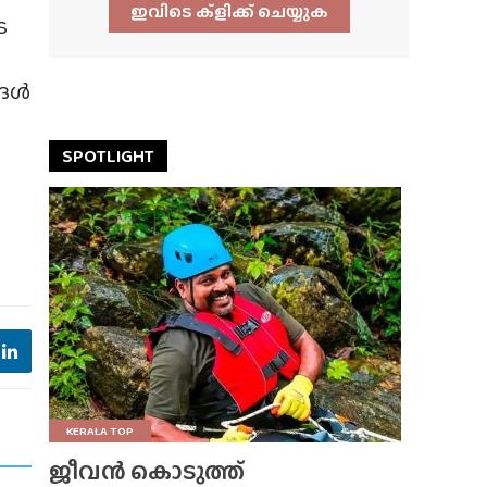
ഇവിടെ ക്ളിക്ക്‌ ചെയ്യുക
െ
്ങൾ
SPOTLIGHT
KERALA TOP
ജീവൻ കൊടുത്ത്