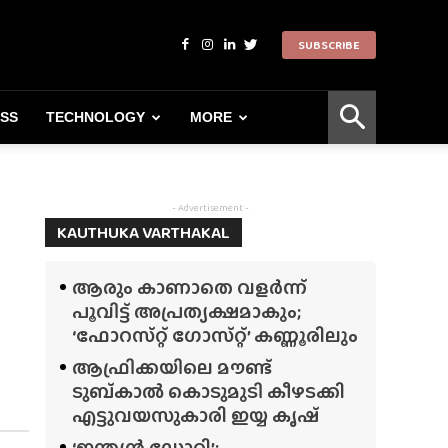
SUBSCRIBE
ESS
TECHNOLOGY
MORE
- Advertisement -
KAUTHUKA VARTHAKAL
ആരും കാണാതെ വളർന്ന്
പൂവിട്ട് അപ്രത്യക്ഷമാകും;
‘ഫോറസ്‌റ്റ്‌ ഗോസ്‌റ്റ്’ കണ്ണൂരിലും
ആഫ്രിക്കയിലെ മൗണ്ട്
ടുബ്‌കാൽ കൊടുമുടി കീഴടക്കി
എട്ടുവയസുകാരി ഇയ്യ കൃഷ്
‘ഇന്ത്യൻ ഡോറി’;