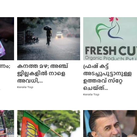
ണം;
കനത്ത മഴ; അഞ്ച്
ഫ്രഷ് കട്ട്
ജില്ലകളിൽ നാളെ
അടച്ചുപൂട്ടാനുള്ള
അവധി,...
ഉത്തരവ് സ്‌റ്റേ
.
ചെയ്‌ത്‌...
Kerala Top
Kerala Top