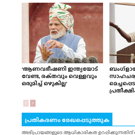
‘ആണവഭീഷണി ഇന്ത്യയോട്
ബംഗ്ളാ
വേണ്ട, രക്‌തവും വെള്ളവും
സാഹചര്യ
ഒരുമിച്ച് ഒഴുകില്ല’
മെച്ചപ്പെട
പ്രതീക്ഷിക
പ്രതികരണം രേഖപ്പെടുത്തുക
അഭിപ്രായങ്ങളുടെ ആധികാരികത ഉറപ്പിക്കുന്നതിന