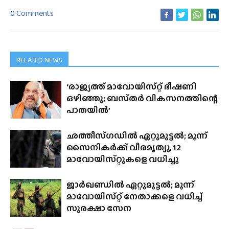
0 Comments
RELATED NEWS
‘രാജ്യത്ത് മാവോയിസ്‌റ്റ് ഭീഷണി
ഒഴിഞ്ഞു; ബസ്‌തർ വികസനത്തിന്റെ
പാതയിൽ’
ഛത്തീസ്‌ഗഡിൽ ഏറ്റുമുട്ടൽ; മൂന്ന്
സൈനികർക്ക് വീരമൃത്യു, 12
മാവോയിസ്‌റ്റുകളെ വധിച്ചു
ജാർഖണ്ഡിൽ ഏറ്റുമുട്ടൽ; മൂന്ന്
മാവോയിസ്‌റ്റ് നേതാക്കളെ വധിച്ച്
സുരക്ഷാ സേന