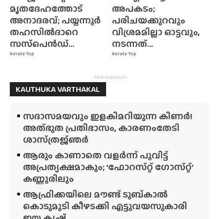
മൃതദേഹത്തോട്
അപകടം;
അനാദരവ്; പയ്യന്നൂർ
പരിചയക്കുറവും
തഹസിൽദാറെ
വിശ്രമമില്ലാ ഓട്ടവും,
സസ്‌പെൻഡ്...
നടന്നത്...
Kerala Top
Kerala Top
- Advertisement -
KAUTHUKA VARTHAKAL
സദാസമയവും ഇളകിമറിയുന്ന കിണർ!
അത്‌ഭുത പ്രതിഭാസം, കാരണംതേടി
ശാസ്‌ത്രജ്‌ഞർ
ആരും കാണാതെ വളർന്ന് പൂവിട്ട്
അപ്രത്യക്ഷമാകും; ‘ഫോറസ്‌റ്റ്‌ ഗോസ്‌റ്റ്’
കണ്ണൂരിലും
ആഫ്രിക്കയിലെ മൗണ്ട് ടുബ്‌കാൽ
കൊടുമുടി കീഴടക്കി എട്ടുവയസുകാരി
ഇയ്യ കൃഷ്