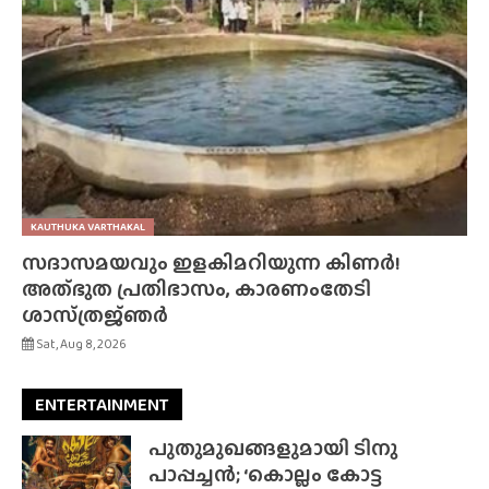
KAUTHUKA VARTHAKAL
സദാസമയവും ഇളകിമറിയുന്ന കിണർ!
അത്‌ഭുത പ്രതിഭാസം, കാരണംതേടി
ശാസ്‌ത്രജ്‌ഞർ
Sat, Aug 8, 2026
ENTERTAINMENT
പുതുമുഖങ്ങളുമായി ടിനു
പാപ്പച്ചൻ; ‘കൊല്ലം കോട്ട