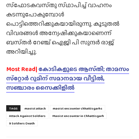
സ്‍ഫോടകവസ്‌തു സ്‌ഥാപിച്ച് വാഹനം
കടന്നുപോകുമ്പോൾ
പൊട്ടിത്തെറിക്കുകയായിരുന്നു. കൂടുതൽ
വിവരങ്ങൾ അന്വേഷിക്കുകയാണെന്ന്
ബസ്‌തർ റേഞ്ച് ഐജി പി സുന്ദർ രാജ്
അറിയിച്ചു.
Most Read|
കോടികളുടെ ആസ്‌തി; താമസം
സ്‌റ്റോർ റൂമിന് സമാനമായ വീട്ടിൽ,
സഞ്ചാരം സൈക്കിളിൽ
TAGS
maoist attack
maoist encounter chhattisgarhs
Attack Against Soldiers
Maoist encounter in Chhattisgarh
9 Soldiers Death