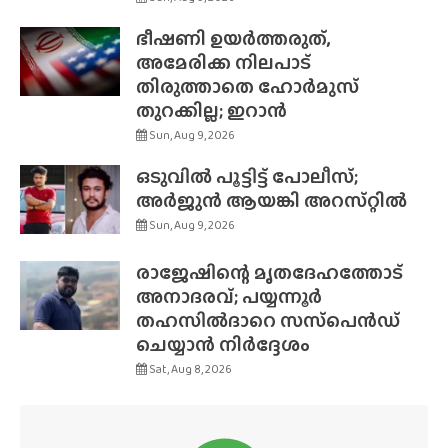
ഭീഷണി ഉയർത്തരുത്,
അമേരിക്ക നിലപാട്
തിരുത്താതെ ഹോർമുസ്
തുറക്കില്ല; ഇറാൻ
Sun, Aug 9, 2026
ഒടുവിൽ പൂട്ടിട്ട് പോലീസ്;
അർജുൻ ആയങ്കി അറസ്‌റ്റിൽ
Sun, Aug 9, 2026
രാജേഷിന്റെ മൃതദേഹത്തോട്
അനാദരവ്; പയ്യന്നൂർ
തഹസിൽദാറെ സസ്‌പെൻഡ്
ചെയ്യാൻ നിർദ്ദേശം
Sat, Aug 8, 2026