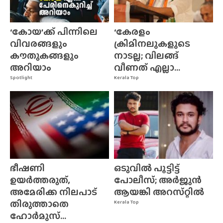
‘കോയ’ക്ക് പിന്നിലെ
‘കേരളം
വിവരങ്ങളും
ക്രിമിനലുകളുടെ
കൗതുകങ്ങളും
നാടല്ല; വിലങ്ങ്
അറിയാം
വീണത് എല്ലാ...
Spotlight
Kerala Top
ഭീഷണി
ഒടുവിൽ പൂട്ടിട്ട്
ഉയർത്തരുത്,
പോലീസ്; അർജുൻ
അമേരിക്ക നിലപാട്
ആയങ്കി അറസ്‌റ്റിൽ
തിരുത്താതെ
Kerala Top
ഹോർമുസ്...