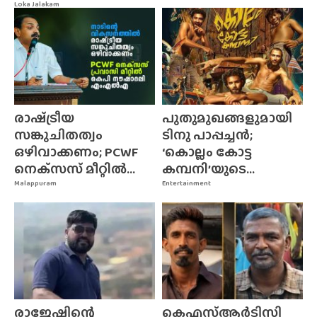
Loka Jalakam
രാഷ്‌ട്രീയ
പുതുമുഖങ്ങളുമായി
സങ്കുചിതത്വം
ടിനു പാപ്പച്ചൻ;
ഒഴിവാക്കണം; PCWF
‘കൊല്ലം കോട്ട
നെക്‌സസ്‌ മീറ്റിൽ...
കമ്പനി’യുടെ...
Malappuram
Entertainment
രാജേഷിന്റെ
കെഎസ്ആർടിസി