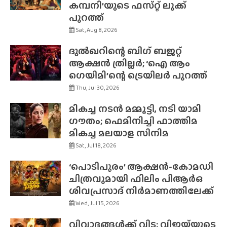
കമ്പനി’യുടെ ഫസ്‌റ്റ് ലുക്ക്
പുറത്ത്
Sat, Aug 8, 2026
ദുൽഖറിന്റെ ബിഗ് ബജറ്റ്
ആക്ഷൻ ത്രില്ലർ; ‘ഐ ആം
ഗെയിമി’ന്റെ ട്രെയിലർ പുറത്ത്
Thu, Jul 30, 2026
മികച്ച നടൻ മമ്മൂട്ടി, നടി യാമി
ഗൗതം; ഫെമിനിച്ചി ഫാത്തിമ
മികച്ച മലയാള സിനിമ
Sat, Jul 18, 2026
‘പൊടിപൂരം’ ആക്ഷൻ-കോമഡി
ചിത്രവുമായി ഫിലിം പിആർഒ
ശിവപ്രസാദ് നിർമാണത്തിലേക്ക്
Wed, Jul 15, 2026
വിവാദങ്ങൾക്ക് വിട; വിജയ്‌യുടെ