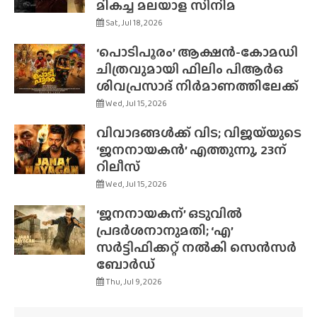
മികച്ച മലയാള സിനിമ
Sat, Jul 18, 2026
‘പൊടിപൂരം’ ആക്ഷൻ-കോമഡി
ചിത്രവുമായി ഫിലിം പിആർഒ
ശിവപ്രസാദ് നിർമാണത്തിലേക്ക്
Wed, Jul 15, 2026
വിവാദങ്ങൾക്ക് വിട; വിജയ്‌യുടെ
‘ജനനായകൻ’ എത്തുന്നു, 23ന്
റിലീസ്
Wed, Jul 15, 2026
‘ജനനായകന്’ ഒടുവിൽ
പ്രദർശനാനുമതി; ‘എ’
സർട്ടിഫിക്കറ്റ് നൽകി സെൻസർ
ബോർഡ്
Thu, Jul 9, 2026