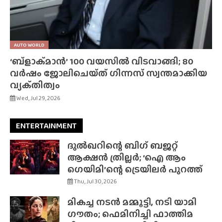
AUTO WORLD
‘ബ്‌ളാക്‌മാൻ’ 100 വയസിൽ വിടവാങ്ങി; 80
വർഷം ജോലിചെയ്‌ത്‌ ഗിന്നസ് സ്വന്തമാക്കിയ
വ്യക്‌തിത്വം
Wed, Jul 29, 2026
ENTERTAINMENT
ദുൽഖറിന്റെ ബിഗ് ബജറ്റ്
ആക്ഷൻ ത്രില്ലർ; ‘ഐ ആം
ഗെയിമി’ന്റെ ട്രെയിലർ പുറത്ത്
Thu, Jul 30, 2026
മികച്ച നടൻ മമ്മൂട്ടി, നടി യാമി
ഗൗതം; ഫെമിനിച്ചി ഫാത്തിമ