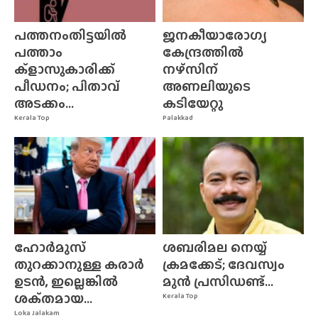
പത്തനംതിട്ടയിൽ
ജനകീയാരോഗ്യ
പത്താം
കേന്ദ്രത്തിൽ
ക്ളാസുകാരിക്ക്
നഴ്‌സിന്‌
പീഡനം; പിതാവ്
അണലിയുടെ
അടക്കം...
കടിയേറ്റു
Kerala Top
Palakkad
ഹോർമുസ്
ശബരിമല നെയ്യ്
തുറക്കാനുള്ള കരാർ
ക്രമക്കേട്; ദേവസ്വം
ഉടൻ, ഇല്ലെങ്കിൽ
മുൻ പ്രസിഡണ്ട്...
ശക്‌തമായ...
Kerala Top
Loka Jalakam