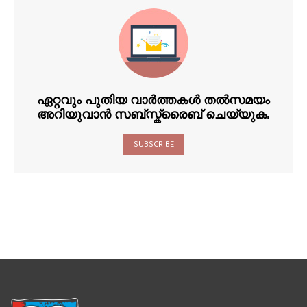
ഏറ്റവും പുതിയ വാർത്തകൾ തൽസമയം
അറിയുവാൻ സബ്സ്ക്രൈബ് ചെയ്യുക.
SUBSCRIBE