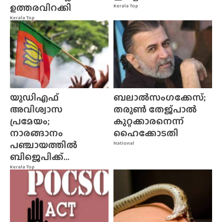
ഉത്തരവിറക്കി
Kerala Top
Kerala Top
യുഡിഎഫ്
ബലാൽസംഗക്കേസ്;
അവിശ്വാസ
തരുൺ തേജ്‌പാൽ
പ്രമേയം;
കുറ്റക്കാരനെന്ന്
നാരങ്ങാനം
ഹൈക്കോടതി
പഞ്ചായത്തിൽ
National
ബിജെപിക്ക്...
Kerala Top