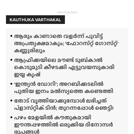
- Advertisement -
KAUTHUKA VARTHAKAL
ആരും കാണാതെ വളർന്ന് പൂവിട്ട്
അപ്രത്യക്ഷമാകും; ‘ഫോറസ്‌റ്റ്‌ ഗോസ്‌റ്റ്’
കണ്ണൂരിലും
ആഫ്രിക്കയിലെ മൗണ്ട് ടുബ്‌കാൽ
കൊടുമുടി കീഴടക്കി എട്ടുവയസുകാരി
ഇയ്യ കൃഷ്
‘ഇന്ത്യൻ ഡോറി’; അറബിക്കടലിൽ
പുതിയ ഇനം മൽസ്യത്തെ കണ്ടെത്തി
തോട് വൃത്തിയാക്കുമ്പോൾ ലഭിച്ചത്
പ്‌ളാസ്‌റ്റിക് ടിൻ; തുറന്നപ്പോൾ ഞെട്ടി!
പഴം മേളയിൽ കൗതുകമായി
ഈന്തപ്പഴത്തിൽ ഒരുക്കിയ ദിനോസർ
രൂപങ്ങൾ