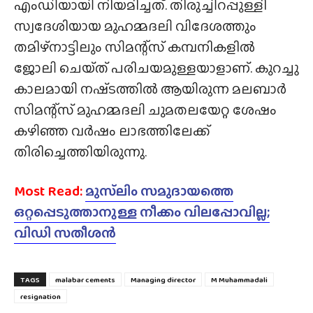
എംഡിയായി നിയമിച്ചത്. തിരുച്ചിറപ്പുള്ളി
സ്വദേശിയായ മുഹമ്മദലി വിദേശത്തും
തമിഴ്‌നാട്ടിലും സിമന്റ്‌സ് കമ്പനികളിൽ
ജോലി ചെയ്‌ത്‌ പരിചയമുള്ളയാളാണ്. കുറച്ചു
കാലമായി നഷ്‌ടത്തിൽ ആയിരുന്ന മലബാർ
സിമന്റ്‌സ് മുഹമ്മദലി ചുമതലയേറ്റ ശേഷം
കഴിഞ്ഞ വർഷം ലാഭത്തിലേക്ക്
തിരിച്ചെത്തിയിരുന്നു.
Most Read:
മുസ്‌ലിം സമുദായത്തെ
ഒറ്റപ്പെടുത്താനുള്ള നീക്കം വിലപ്പോവില്ല;
വിഡി സതീശൻ
TAGS
malabar cements
Managing director
M Muhammadali
resignation