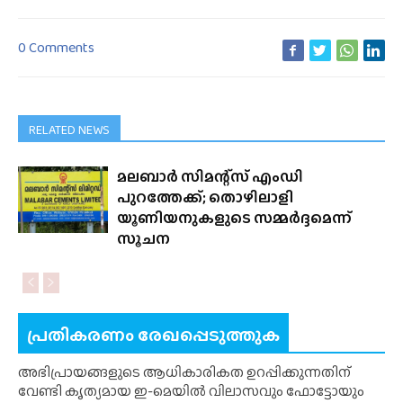
0 Comments
RELATED NEWS
മലബാർ സിമന്റ്സ് എംഡി
പുറത്തേക്ക്; തൊഴിലാളി
യൂണിയനുകളുടെ സമ്മർദ്ദമെന്ന്
സൂചന
പ്രതികരണം രേഖപ്പെടുത്തുക
അഭിപ്രായങ്ങളുടെ ആധികാരികത ഉറപ്പിക്കുന്നതിന്
വേണ്ടി കൃത്യമായ ഇ-മെയിൽ വിലാസവും ഫോട്ടോയും