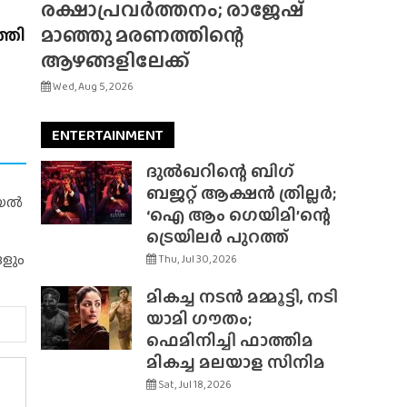
രക്ഷാപ്രവർത്തനം; രാജേഷ്
മാഞ്ഞു മരണത്തിന്റെ
്തി
ആഴങ്ങളിലേക്ക്
Wed, Aug 5, 2026
ENTERTAINMENT
ദുൽഖറിന്റെ ബിഗ്
ബജറ്റ് ആക്ഷൻ ത്രില്ലർ;
റിയൽ
‘ഐ ആം ഗെയിമി’ന്റെ
ട്രെയിലർ പുറത്ത്
ങളും
Thu, Jul 30, 2026
മികച്ച നടൻ മമ്മൂട്ടി, നടി
യാമി ഗൗതം;
ഫെമിനിച്ചി ഫാത്തിമ
മികച്ച മലയാള സിനിമ
Sat, Jul 18, 2026