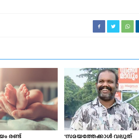
ം രണ്ട്
‘സമയത്തേക്കാൾ വലുത്