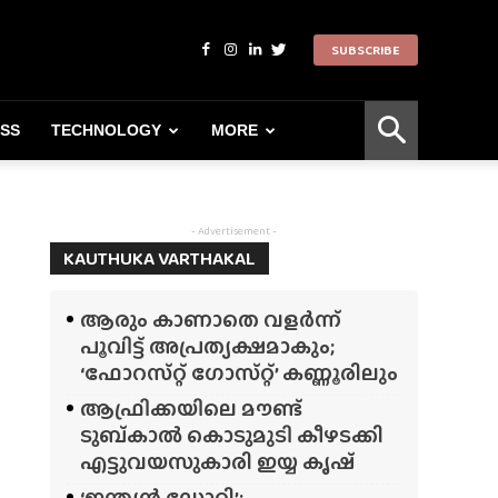
SUBSCRIBE
ESS
TECHNOLOGY
MORE
- Advertisement -
KAUTHUKA VARTHAKAL
ആരും കാണാതെ വളർന്ന്
പൂവിട്ട് അപ്രത്യക്ഷമാകും;
‘ഫോറസ്‌റ്റ്‌ ഗോസ്‌റ്റ്’ കണ്ണൂരിലും
ആഫ്രിക്കയിലെ മൗണ്ട്
ടുബ്‌കാൽ കൊടുമുടി കീഴടക്കി
എട്ടുവയസുകാരി ഇയ്യ കൃഷ്
‘ഇന്ത്യൻ ഡോറി’;