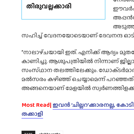
തിരുവല്ലക്കാരി
ഈവർഷമ
അപ്പൻഡ
അടുത്ത
സഹിച്ച് വേദനയോടെയാണ് ദേവനന്ദ ഓട
”നാലാഴ്‌ചയായി ഇത്. എനിക്ക് ആദ്യം മു
കാണിച്ചു. ആശുപത്രിയിൽ നിന്നാണ് ജില്
സംസ്‌ഥാന തലത്തിലേക്കും. ഡോക്‌ടർമാ
മൽസരം കഴിഞ്ഞ് ചെയ്യാമെന്ന് പറഞ്ഞത്.
അങ്ങനെയാണ് മേളയിൽ സ്വർണത്തിളക്കം
Most Read|
ഇവൻ ‘ചില്ലറ’ക്കാരനല്ല, കോ
തക്കാളി
TAGS
shubha vartha