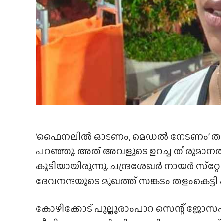
‘ഫൈനലിൽ ഓടണം, മെഡൽ നേടണം’ തന്റെ
പറഞ്ഞു. അത് അവളുടെ ഉറച്ച തീരുമാനത്
കൂടിയായിരുന്നു. ചന്ദ്രശേഖർ നായർ സ്‌റ
ദേവനന്ദയുടെ മുഖത്ത് സങ്കടം തളംകെട്ടി കി
കോഴിക്കോട് പുല്ലൂരാംപാറ സെന്റ് ജോസഫ്