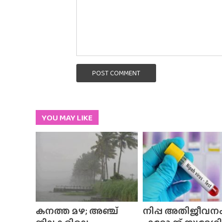
POST COMMENT
YOU MAY LIKE
കനത്ത മഴ; അഞ്ച്
നിപ്പ അതിജീവനം