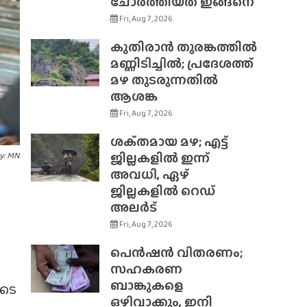
ചോർത്തിയത് ഇങ്ങനെ
Fri, Aug 7, 2026
കുതിരാൻ തുരങ്കത്തിൽ
മണ്ണിടിച്ചിൽ; പ്രദേശത്ത്
മഴ തുടരുന്നതിൽ
ആശങ്ക
Fri, Aug 7, 2026
ശക്‌തമായ മഴ; എട്ട്
ജില്ലകളിൽ ഇന്ന്
y: MN
അവധി, ഏഴ്
ജില്ലകളിൽ റെഡ്
അലർട്
Fri, Aug 7, 2026
പെൻഷൻ വിതരണം;
സഹകരണ
ബാങ്കുകളെ
ുടെ
ഒഴിവാക്കും, ഇനി