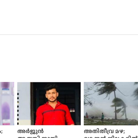
;
അർജുൻ
അതിതീവ്ര മഴ;