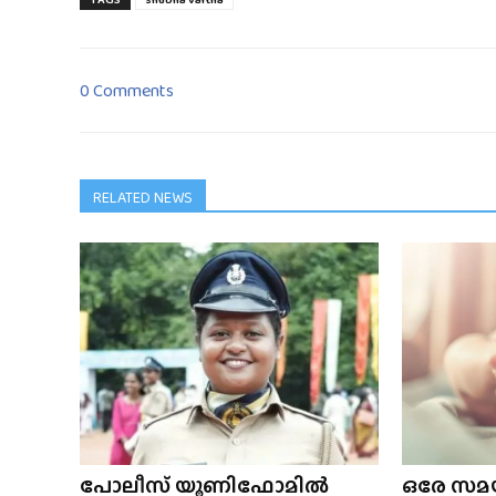
0 Comments
RELATED NEWS
പോലീസ് യൂണിഫോമിൽ
ഒരേ സമയ