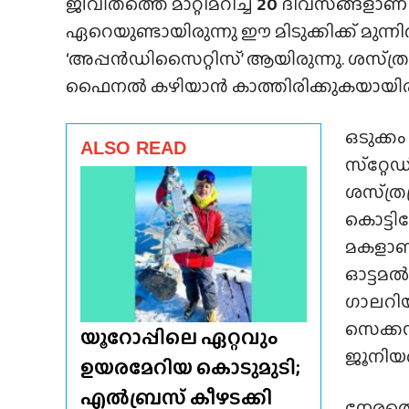
ജീവിതത്തെ മാറ്റിമറിച്ച
20
ദിവസങ്ങളാണ് 
ഏറെയുണ്ടായിരുന്നു ഈ മിടുക്കിക്ക് മുന്നിൽ
‘അപ്പൻഡിസൈറ്റിസ്’ ആയിരുന്നു. ശസ്‌ത്രക്ര
ഫൈനൽ കഴിയാൻ കാത്തിരിക്കുകയായിരുന
ഒടുക്ക
ALSO READ
സ്‌റ്റേ
ശസ്‌ത്ര
കൊട്ടി
മകളാണ്
ഓട്ടമൽ
ഗാലറിയി
സെക്കൻ
യൂറോപ്പിലെ ഏറ്റവും
ജൂനിയർ
ഉയരമേറിയ കൊടുമുടി;
എൽബ്രസ് കീഴടക്കി
നേരത്ത