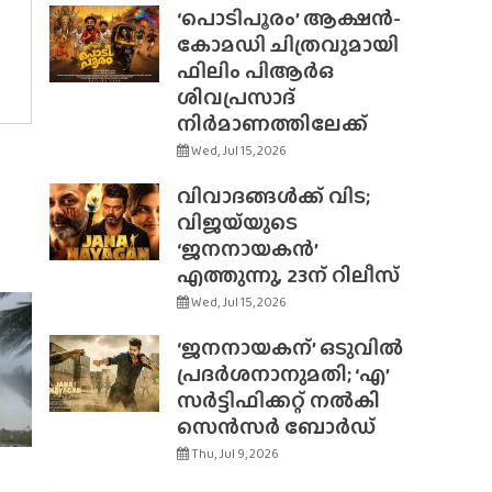
‘പൊടിപൂരം’ ആക്ഷൻ-
കോമഡി ചിത്രവുമായി
ഫിലിം പിആർഒ
ശിവപ്രസാദ്
നിർമാണത്തിലേക്ക്
Wed, Jul 15, 2026
വിവാദങ്ങൾക്ക് വിട;
വിജയ്‌യുടെ
‘ജനനായകൻ’
എത്തുന്നു, 23ന് റിലീസ്
Wed, Jul 15, 2026
‘ജനനായകന്’ ഒടുവിൽ
പ്രദർശനാനുമതി; ‘എ’
സർട്ടിഫിക്കറ്റ് നൽകി
സെൻസർ ബോർഡ്
Thu, Jul 9, 2026