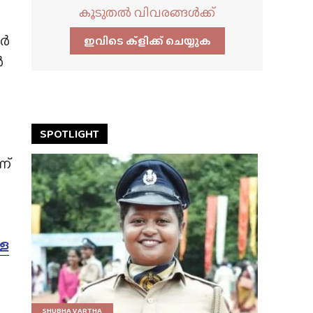
കൂടുതൽ വിവരങ്ങൾക്ക്
ാർ
ഇവിടെ ക്ളിക്ക്‌ ചെയ്യുക
ൾ
SPOTLIGHT
ണ്
്ള
SHUBHA VARTHA