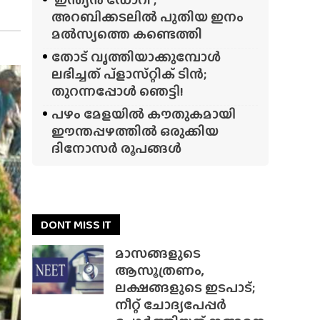
അറബിക്കടലിൽ പുതിയ ഇനം
മൽസ്യത്തെ കണ്ടെത്തി
തോട് വൃത്തിയാക്കുമ്പോൾ
ലഭിച്ചത് പ്‌ളാസ്‌റ്റിക് ടിൻ;
തുറന്നപ്പോൾ ഞെട്ടി!
പഴം മേളയിൽ കൗതുകമായി
ഈന്തപ്പഴത്തിൽ ഒരുക്കിയ
ദിനോസർ രൂപങ്ങൾ
DONT MISS IT
മാസങ്ങളുടെ
ആസൂത്രണം,
ലക്ഷങ്ങളുടെ ഇടപാട്;
നീറ്റ് ചോദ്യപേപ്പർ