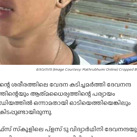
ദേവനന്ദ (Image Courtesy: Mathrubhumi Online) Cropped B
 ശരീരത്തിലെ വേദന കടിച്ചമർത്തി ദേവനന്ദ
തിന്റെയും ആത്‌മധൈര്യത്തിന്റെ പര്യായം
്റേഡിയത്തിൽ ഒന്നാമതായി ഓടിയെത്തിയെങ്കിലും
ടപ്പുണ്ടായിരുന്നു.
‌സ് സ്‌കൂളിലെ പ്ളസ് ടു വിദ്യാർഥിനി ദേവനന്ദയ