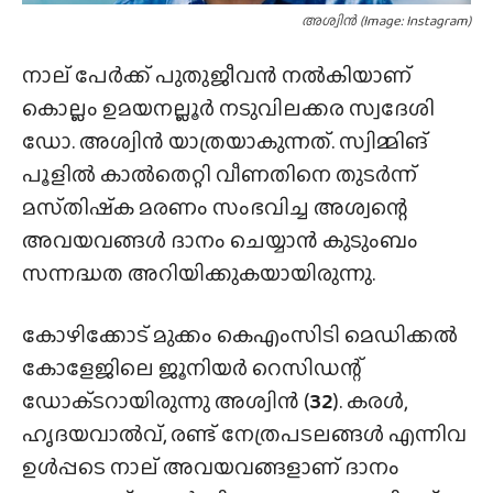
അശ്വിൻ (Image: Instagram)
നാല് പേർക്ക് പുതുജീവൻ നൽകിയാണ്
കൊല്ലം ഉമയനല്ലൂർ നടുവിലക്കര സ്വദേശി
ഡോ. അശ്വിൻ യാത്രയാകുന്നത്. സ്വിമ്മിങ്
പൂളിൽ കാൽതെറ്റി വീണതിനെ തുടർന്ന്
മസ്‌തിഷ്‌ക മരണം സംഭവിച്ച അശ്വന്റെ
അവയവങ്ങൾ ദാനം ചെയ്യാൻ കുടുംബം
സന്നദ്ധത അറിയിക്കുകയായിരുന്നു.
കോഴിക്കോട് മുക്കം കെഎംസിടി മെഡിക്കൽ
കോളേജിലെ ജൂനിയർ റെസിഡന്റ്
ഡോക്‌ടറായിരുന്നു അശ്വിൻ (
32
). കരൾ,
ഹൃദയവാൽവ്, രണ്ട് നേത്രപടലങ്ങൾ എന്നിവ
ഉൾപ്പടെ നാല് അവയവങ്ങളാണ് ദാനം