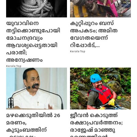
യുവാവിനെ
കുറ്റിപ്പുറം ബസ്
തട്ടിക്കൊണ്ടുപോയി
അപകടം; അമിത
മോചനദ്രവ്യം
വേഗതയെന്ന്
ആവശ്യപ്പെട്ടതായി
റിപ്പോർട്,...
പരാതി;
Kerala Top
അന്വേഷണം
Kerala Top
മഴക്കെടുതിയിൽ 26
ജീവൻ കൊടുത്ത്
മരണം,
രക്ഷാപ്രവർത്തനം;
കുടുംബത്തിന്
രാജേഷ് മാഞ്ഞു