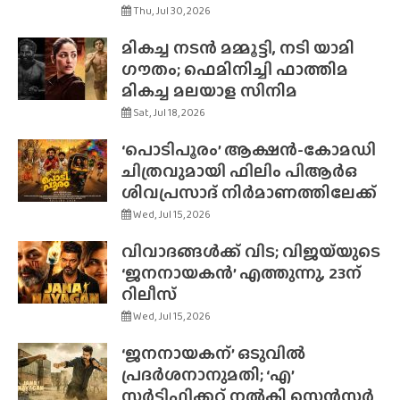
Thu, Jul 30, 2026
മികച്ച നടൻ മമ്മൂട്ടി, നടി യാമി
ഗൗതം; ഫെമിനിച്ചി ഫാത്തിമ
മികച്ച മലയാള സിനിമ
Sat, Jul 18, 2026
‘പൊടിപൂരം’ ആക്ഷൻ-കോമഡി
ചിത്രവുമായി ഫിലിം പിആർഒ
ശിവപ്രസാദ് നിർമാണത്തിലേക്ക്
Wed, Jul 15, 2026
വിവാദങ്ങൾക്ക് വിട; വിജയ്‌യുടെ
‘ജനനായകൻ’ എത്തുന്നു, 23ന്
റിലീസ്
Wed, Jul 15, 2026
‘ജനനായകന്’ ഒടുവിൽ
പ്രദർശനാനുമതി; ‘എ’
സർട്ടിഫിക്കറ്റ് നൽകി സെൻസർ