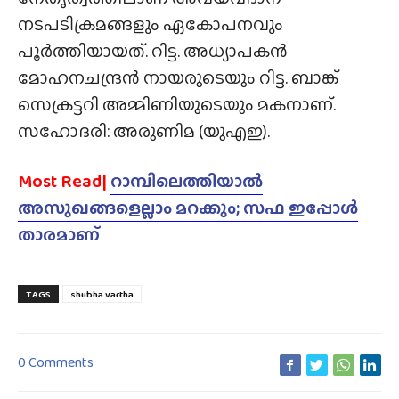
നടപടിക്രമങ്ങളും ഏകോപനവും
പൂർത്തിയായത്. റിട്ട. അധ്യാപകൻ
മോഹനചന്ദ്രൻ നായരുടെയും റിട്ട. ബാങ്ക്
സെക്രട്ടറി അമ്മിണിയുടെയും മകനാണ്.
സഹോദരി: അരുണിമ (യുഎഇ).
Most Read|
റാമ്പിലെത്തിയാൽ
അസുഖങ്ങളെല്ലാം മറക്കും; സഫ ഇപ്പോൾ
താരമാണ്
TAGS
shubha vartha
0 Comments