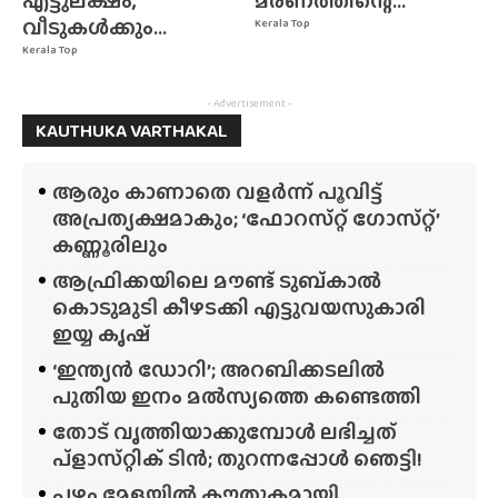
എട്ടുലക്ഷം,
മരണത്തിന്റെ...
വീടുകൾക്കും...
Kerala Top
Kerala Top
- Advertisement -
KAUTHUKA VARTHAKAL
ആരും കാണാതെ വളർന്ന് പൂവിട്ട്
അപ്രത്യക്ഷമാകും; ‘ഫോറസ്‌റ്റ്‌ ഗോസ്‌റ്റ്’
കണ്ണൂരിലും
ആഫ്രിക്കയിലെ മൗണ്ട് ടുബ്‌കാൽ
കൊടുമുടി കീഴടക്കി എട്ടുവയസുകാരി
ഇയ്യ കൃഷ്
‘ഇന്ത്യൻ ഡോറി’; അറബിക്കടലിൽ
പുതിയ ഇനം മൽസ്യത്തെ കണ്ടെത്തി
തോട് വൃത്തിയാക്കുമ്പോൾ ലഭിച്ചത്
പ്‌ളാസ്‌റ്റിക് ടിൻ; തുറന്നപ്പോൾ ഞെട്ടി!
പഴം മേളയിൽ കൗതുകമായി