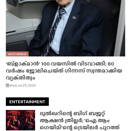
AUTO WORLD
‘ബ്‌ളാക്‌മാൻ’ 100 വയസിൽ വിടവാങ്ങി; 80
വർഷം ജോലിചെയ്‌ത്‌ ഗിന്നസ് സ്വന്തമാക്കിയ
വ്യക്‌തിത്വം
Wed, Jul 29, 2026
ENTERTAINMENT
ദുൽഖറിന്റെ ബിഗ് ബജറ്റ്
ആക്ഷൻ ത്രില്ലർ; ‘ഐ ആം
ഗെയിമി’ന്റെ ട്രെയിലർ പുറത്ത്