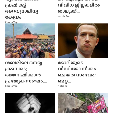
ഫ്രഷ് കട്ട്
വിവിധ ജില്ലകളിൽ
അറവുമാലിന്യ
താലൂക്ക്...
കേന്ദ്രം...
Kerala Top
Kerala Top
ശബരിമല നെയ്യ്
മോദിയുടെ
ക്രമക്കേട്;
വീഡിയോ നീക്കം
അന്വേഷിക്കാൻ
ചെയ്‌ത സംഭവം;
പ്രത്യേക സംഘം,...
മെറ്റ...
Kerala Top
National