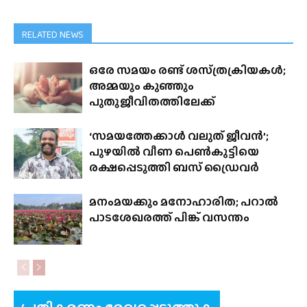
RELATED NEWS
ഒരേ സമയം രണ്ട് ശസ്‌ത്രക്രിയകൾ;
അമ്മയും കുഞ്ഞും
പുതുജീവിതത്തിലേക്ക്
‘സമയത്തേക്കാൾ വലുത് ജീവൻ’;
പുഴയിൽ വീണ പെൺകുട്ടിയെ
രക്ഷപ്പെടുത്തി ബസ് ഡ്രൈവർ
മനംമയക്കും മനോഹാരിത; പറാൽ
പാടശേഖരത്ത് പിങ്ക് വസന്തം