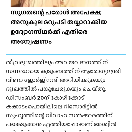
സുഗതന്റെ പരോൾ അപേക്ഷ;
അനുകൂല മറുപടി തയ്യാറാക്കിയ
ഉദ്യോഗസ്‌ഥർക്ക്‌ എതിരെ
അന്വേഷണം
തീവ്രദുഃഖത്തിലും അവയവദാനത്തിന്
സന്നദ്ധമായ കുടുംബത്തിന് ആരോഗ്യമന്ത്രി
വീണാ ജോർജ് നന്ദി അറിയിക്കുകയും
ദുഃഖത്തിൽ പങ്കുചേരുകയും ചെയ്‌തു.
ഡിസംബർ
20
ന് കോഴിക്കോട്
കക്കാടംപൊയിലിലെ റിസോർട്ടിൽ
സുഹൃത്തിന്റെ വിവാഹ സൽക്കാരത്തിന്
പങ്കെടുക്കാൻ എത്തിയപ്പോഴാണ് അശ്വിൻ