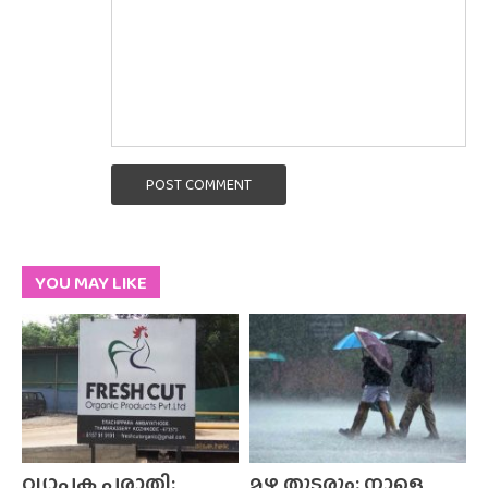
POST COMMENT
YOU MAY LIKE
വ്യാപക പരാതി;
മഴ തുടരും; നാളെ