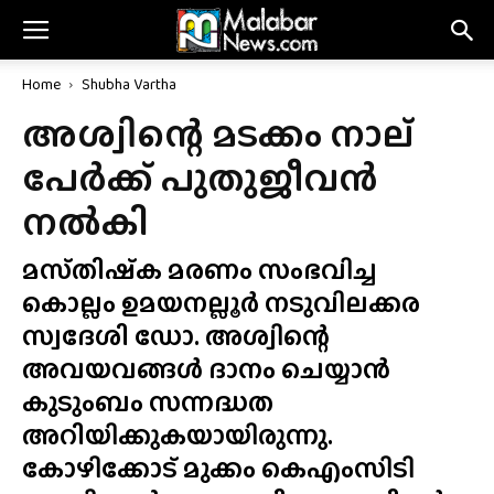
Home
Shubha Vartha
അശ്വിന്റെ മടക്കം നാല്
പേർക്ക് പുതുജീവൻ
നൽകി
മസ്‌തിഷ്‌ക മരണം സംഭവിച്ച
കൊല്ലം ഉമയനല്ലൂർ നടുവിലക്കര
സ്വദേശി ഡോ. അശ്വിന്റെ
അവയവങ്ങൾ ദാനം ചെയ്യാൻ
കുടുംബം സന്നദ്ധത
അറിയിക്കുകയായിരുന്നു.
കോഴിക്കോട് മുക്കം കെഎംസിടി