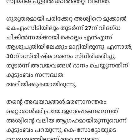
സ്വിമ്മിങ് പൂളിൽ കാൽതെറ്റി വീണത്.
ഗുരുതരമായി പരിക്കേറ്റ അശ്വിനെ മുക്കാൽ
കെഎംസിടിയിലും തുടർന്ന്
27
ന് വിദഗ്‌ധ
ചികിൽസയ്‌ക്കായി കൊല്ലം എൻഎസ്
ആശുപത്രിയിലേക്കും മാറ്റിയിരുന്നു. എന്നാൽ,
30
ന് മസ്‌തിഷ്‌ക മരണം സ്‌ഥിരീകരിച്ചു.
തുടർന്ന് അവയവങ്ങൾ ദാനം ചെയ്യുന്നതിന്
കുടുംബം സന്നദ്ധത
അറിയിക്കുകയായിരുന്നു.
തന്റെ അവയവങ്ങൾ മരണാനന്തരം
മറ്റൊരാൾക്ക് പ്രയോജനപ്പെടണമെന്നത്
അശ്വിന്റെ വലിയ ആഗ്രഹമായിരുന്നുവെന്ന്
കുടുംബം പറയുന്നു. കെ-സോട്ടോയുടെ
നേതൃത്വത്തിലാണ് അവയവദാന