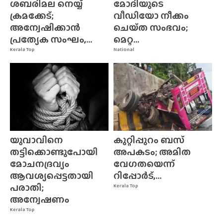
ശബരിമല നെയ്യ്
മോദിയുടെ
ക്രമക്കേട്;
വീഡിയോ നീക്കം
അന്വേഷിക്കാൻ
ചെയ്‌ത സംഭവം;
പ്രത്യേക സംഘം,...
മെറ്റ...
Kerala Top
National
യുവാവിനെ
കുറ്റിപ്പുറം ബസ്
തട്ടിക്കൊണ്ടുപോയി
അപകടം; അമിത
മോചനദ്രവ്യം
വേഗതയെന്ന്
ആവശ്യപ്പെട്ടതായി
റിപ്പോർട്,...
പരാതി;
Kerala Top
അന്വേഷണം
Kerala Top