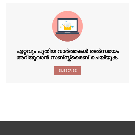
ഏറ്റവും പുതിയ വാർത്തകൾ തൽസമയം
അറിയുവാൻ സബ്സ്ക്രൈബ് ചെയ്യുക.
SUBSCRIBE