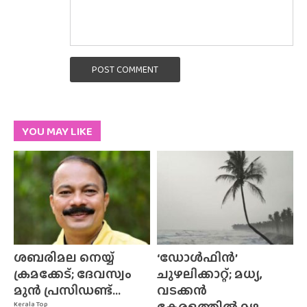
POST COMMENT
YOU MAY LIKE
ശബരിമല നെയ്യ്
‘ഡോൾഫിൻ’
ക്രമക്കേട്; ദേവസ്വം
ചുഴലിക്കാറ്റ്; മധ്യ,
മുൻ പ്രസിഡണ്ട്...
വടക്കൻ
കേരളത്തിൽ മഴ...
Kerala Top