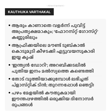
- Advertisement -
KAUTHUKA VARTHAKAL
ആരും കാണാതെ വളർന്ന് പൂവിട്ട്
അപ്രത്യക്ഷമാകും; ‘ഫോറസ്‌റ്റ്‌ ഗോസ്‌റ്റ്’
കണ്ണൂരിലും
ആഫ്രിക്കയിലെ മൗണ്ട് ടുബ്‌കാൽ
കൊടുമുടി കീഴടക്കി എട്ടുവയസുകാരി
ഇയ്യ കൃഷ്
‘ഇന്ത്യൻ ഡോറി’; അറബിക്കടലിൽ
പുതിയ ഇനം മൽസ്യത്തെ കണ്ടെത്തി
തോട് വൃത്തിയാക്കുമ്പോൾ ലഭിച്ചത്
പ്‌ളാസ്‌റ്റിക് ടിൻ; തുറന്നപ്പോൾ ഞെട്ടി!
പഴം മേളയിൽ കൗതുകമായി
ഈന്തപ്പഴത്തിൽ ഒരുക്കിയ ദിനോസർ
രൂപങ്ങൾ