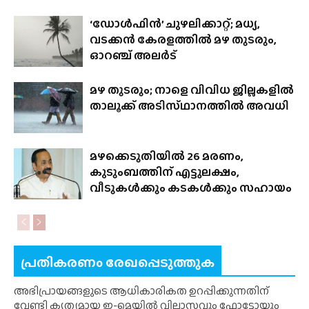
‘ഡോൾഫിൻ’ ചുഴലിക്കാറ്റ്; മധ്യ,
വടക്കൻ കേരളത്തിൽ മഴ തുടരും,
ഓറഞ്ച് അലർട്
മഴ തുടരും; നാളെ വിവിധ ജില്ലകളിൽ
താലൂക്ക് അടിസ്‌ഥാനത്തിൽ അവധി
മഴക്കെടുതിയിൽ 26 മരണം,
കുടുംബത്തിന് എട്ടുലക്ഷം,
വീടുകൾക്കും കടകൾക്കും സഹായം
പ്രതികരണം രേഖപ്പെടുത്തുക
അഭിപ്രായങ്ങളുടെ ആധികാരികത ഉറപ്പിക്കുന്നതിന്
വേണ്ടി കൃത്യമായ ഇ-മെയിൽ വിലാസവും ഫോട്ടോയും