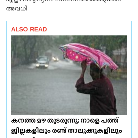
അവധി.
ALSO READ
കനത്ത മഴ തുടരുന്നു; നാളെ പത്ത്
ജില്ലകളിലും രണ്ട് താലൂക്കുകളിലും