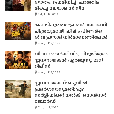
ഗൗതം; ഫെമിനിച്ചി ഫാത്തിമ
മികച്ച മലയാള സിനിമ
Sat, Jul 18, 2026
‘പൊടിപൂരം’ ആക്ഷൻ-കോമഡി
ചിത്രവുമായി ഫിലിം പിആർഒ
ശിവപ്രസാദ് നിർമാണത്തിലേക്ക്
Wed, Jul 15, 2026
വിവാദങ്ങൾക്ക് വിട; വിജയ്‌യുടെ
‘ജനനായകൻ’ എത്തുന്നു, 23ന്
റിലീസ്
Wed, Jul 15, 2026
‘ജനനായകന്’ ഒടുവിൽ
പ്രദർശനാനുമതി; ‘എ’
സർട്ടിഫിക്കറ്റ് നൽകി സെൻസർ
ബോർഡ്
Thu, Jul 9, 2026