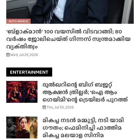
AUTO WORLD
‘ബ്‌ളാക്‌മാൻ’ 100 വയസിൽ വിടവാങ്ങി; 80
വർഷം ജോലിചെയ്‌ത്‌ ഗിന്നസ് സ്വന്തമാക്കിയ
വ്യക്‌തിത്വം
Wed, Jul 29, 2026
ENTERTAINMENT
ദുൽഖറിന്റെ ബിഗ് ബജറ്റ്
ആക്ഷൻ ത്രില്ലർ; ‘ഐ ആം
ഗെയിമി’ന്റെ ട്രെയിലർ പുറത്ത്
Thu, Jul 30, 2026
മികച്ച നടൻ മമ്മൂട്ടി, നടി യാമി
ഗൗതം; ഫെമിനിച്ചി ഫാത്തിമ
മികച്ച മലയാള സിനിമ