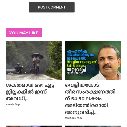
POST COMMENT
YOU MAY LIKE
ശക്‌തമായ മഴ; എട്ട്
വെളിയങ്കോട്
ജില്ലകളിൽ ഇന്ന്
തീരസംരക്ഷണത്തി
അവധി,...
ന് 54.50 ലക്ഷം
അടിയന്തിരമായി
Kerala Top
അനുവദിച്ച്...
Malappuram