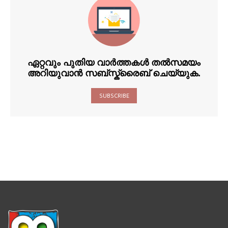
ഏറ്റവും പുതിയ വാർത്തകൾ തൽസമയം
അറിയുവാൻ സബ്സ്ക്രൈബ് ചെയ്യുക.
SUBSCRIBE