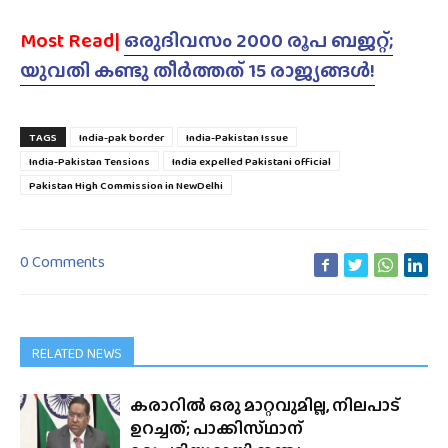
Most Read|
ഒരുദിവസം 2000 രൂപ ബജറ്റ്;
യുവതി കണ്ടു തീർത്തത് 15 രാജ്യങ്ങൾ!
TAGS
India-pak border
India-Pakistan Issue
India-Pakistan Tensions
India expelled Pakistani official
Pakistan High Commission in NewDelhi
0 Comments
RELATED NEWS
കരാറിൽ ഒരു മാറ്റവുമില്ല, നിലപാട്
ഉറച്ചത്; പാക്കിസ്‌ഥാന്