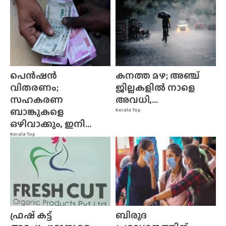
പെൻഷൻ
കനത്ത മഴ; അഞ്ച്
വിതരണം;
ജില്ലകളിൽ നാളെ
സഹകരണ
അവധി,...
ബാങ്കുകളെ
Kerala Top
ഒഴിവാക്കും, ഇനി...
Kerala Top
ഫ്രഷ് കട്ട്
ബിരുദ