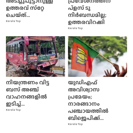
അടച്ചുപൂട്ടാനുള്ള
പ്രവേശനത്തിന്
ഉത്തരവ് സ്‌റ്റേ
പ്ളസ് ടു
ചെയ്‌ത്‌...
നിർബന്ധമില്ല;
ഉത്തരവിറക്കി
Kerala Top
Kerala Top
നിയന്ത്രണം വിട്ട
യുഡിഎഫ്
ബസ് അഞ്ച്
അവിശ്വാസ
വാഹനങ്ങളിൽ
പ്രമേയം;
ഇടിച്ച്...
നാരങ്ങാനം
പഞ്ചായത്തിൽ
Kerala Top
ബിജെപിക്ക്...
Kerala Top