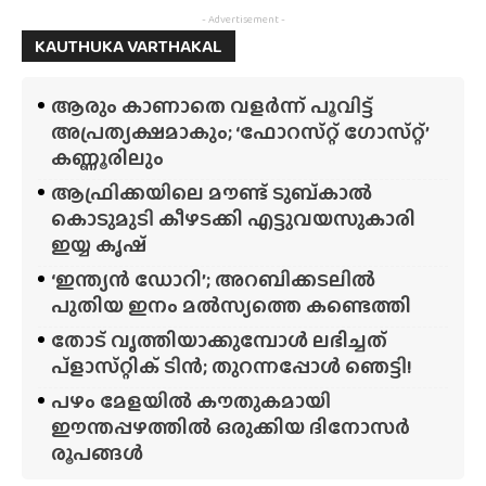
- Advertisement -
KAUTHUKA VARTHAKAL
ആരും കാണാതെ വളർന്ന് പൂവിട്ട്
അപ്രത്യക്ഷമാകും; ‘ഫോറസ്‌റ്റ്‌ ഗോസ്‌റ്റ്’
കണ്ണൂരിലും
ആഫ്രിക്കയിലെ മൗണ്ട് ടുബ്‌കാൽ
കൊടുമുടി കീഴടക്കി എട്ടുവയസുകാരി
ഇയ്യ കൃഷ്
‘ഇന്ത്യൻ ഡോറി’; അറബിക്കടലിൽ
പുതിയ ഇനം മൽസ്യത്തെ കണ്ടെത്തി
തോട് വൃത്തിയാക്കുമ്പോൾ ലഭിച്ചത്
പ്‌ളാസ്‌റ്റിക് ടിൻ; തുറന്നപ്പോൾ ഞെട്ടി!
പഴം മേളയിൽ കൗതുകമായി
ഈന്തപ്പഴത്തിൽ ഒരുക്കിയ ദിനോസർ
രൂപങ്ങൾ