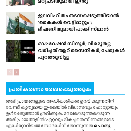
മറുപടിയുമായി ഇന്ത്യ
ജലവിഹിതം തടസപ്പെടുത്തിയാൽ
‘കൈകൾ വെട്ടിമാറ്റും’;
ഭീഷണിയുമായി പാക്കിസ്‌ഥാൻ
ഓപ്പറേഷൻ സിന്ദൂർ; വീരമൃത്യു
വരിച്ചത് ആറ് സൈനികർ, പേരുകൾ
പുറത്തുവിട്ടു
പ്രതികരണം രേഖപ്പെടുത്തുക
അഭിപ്രായങ്ങളുടെ ആധികാരികത ഉറപ്പിക്കുന്നതിന്
വേണ്ടി കൃത്യമായ ഇ-മെയിൽ വിലാസവും ഫോട്ടോയും
ഉൾപ്പെടുത്താൻ ശ്രമിക്കുക. രേഖപ്പെടുത്തപ്പെടുന്ന
അഭിപ്രായങ്ങളിൽ 'ഏറ്റവും മികച്ചതെന്ന് ഞങ്ങളുടെ
എഡിറ്റോറിയൽ ബോർഡിന്' തോന്നുന്നത്
പൊതു