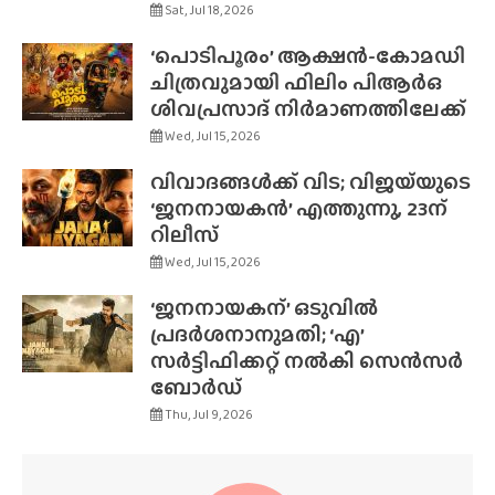
Sat, Jul 18, 2026
‘പൊടിപൂരം’ ആക്ഷൻ-കോമഡി
ചിത്രവുമായി ഫിലിം പിആർഒ
ശിവപ്രസാദ് നിർമാണത്തിലേക്ക്
Wed, Jul 15, 2026
വിവാദങ്ങൾക്ക് വിട; വിജയ്‌യുടെ
‘ജനനായകൻ’ എത്തുന്നു, 23ന്
റിലീസ്
Wed, Jul 15, 2026
‘ജനനായകന്’ ഒടുവിൽ
പ്രദർശനാനുമതി; ‘എ’
സർട്ടിഫിക്കറ്റ് നൽകി സെൻസർ
ബോർഡ്
Thu, Jul 9, 2026