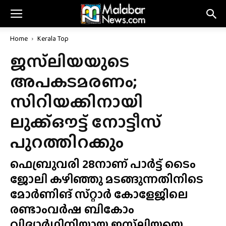
Home
Kerala Top
ജസ്‌ലിയയുടെ
അപകടമരണം;
സിറിയക്കിനായി
ലുക്ക്ഔട്ട് നോട്ടീസ്
പുറത്തിറക്കും
ഫെബ്രുവരി 28നാണ് പാർട്ട് ടൈം
ജോലി കഴിഞ്ഞു മടങ്ങുന്നതിനിടെ
മോർണിങ് സ്‌റ്റാർ കോളേജിലെ
രണ്ടാംവർഷ ബികോം
വിദ്യാർഥിനിയായ ജസ്‌ലിയയെ