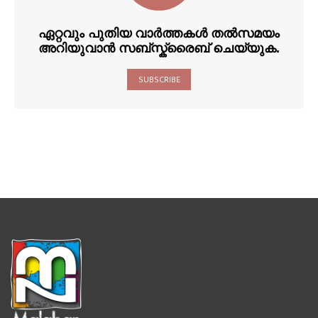
ഏറ്റവും പുതിയ വാർത്തകൾ തൽസമയം
അറിയുവാൻ സബ്സ്ക്രൈബ് ചെയ്യുക.
SUBSCRIBE