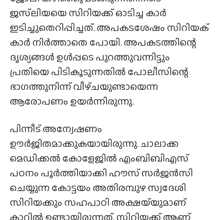
ജസ്‌ലിയയെ സിറിയക്ക് ഓടിച്ച കാർ
ഇടിച്ചുതെറിപ്പിച്ചത്. അപകടശേഷം സിറിയക്
കാർ നിർത്താതെ പോയി. അപകടത്തിന്റെ
ദൃശ്യങ്ങൾ ഉൾപ്പടെ പുറത്തുവന്നിട്ടും
പ്രതിയെ പിടികൂടുന്നതിൽ പോലീസിന്റെ
ഭാഗത്തുനിന്ന് വീഴ്‌ചയുണ്ടായെന്ന
ആരോപണം ഉയർന്നിരുന്നു.
പിന്നീട് അന്വേഷണം
ഊർജിതമാക്കുകയായിരുന്നു. ചാലാക്ക
മെഡിക്കൽ കോളേജിൽ എംബിബിഎസ്‌
പഠനം പൂർത്തിയാക്കി ഹൗസ് സർജൻസി
ചെയ്യുന്ന കോട്ടയം അതിരമ്പുഴ സ്വദേശി
സിറിയക്കും സഹപാഠി അക്ഷയ്‌യുമാണ്
കാറിൽ ഉണ്ടായിരുന്നത്. സിറിയക്ക് ആണ്