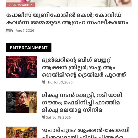
SHUBHA VARTHA
പോലീസ് യൂണിഫോമിൽ മകൾ; കോവിഡ്
കവർന്ന അമ്മയുടെ ആഗ്രഹ സഫലീകരണം
Fri, Aug 7, 2026
ENTERTAINMENT
ദുൽഖറിന്റെ ബിഗ് ബജറ്റ്
ആക്ഷൻ ത്രില്ലർ; ‘ഐ ആം
ഗെയിമി’ന്റെ ട്രെയിലർ പുറത്ത്
Thu, Jul 30, 2026
മികച്ച നടൻ മമ്മൂട്ടി, നടി യാമി
ഗൗതം; ഫെമിനിച്ചി ഫാത്തിമ
മികച്ച മലയാള സിനിമ
Sat, Jul 18, 2026
‘പൊടിപൂരം’ ആക്ഷൻ-കോമഡി
ചിത്രവുമായി ഫിലിം പിആർഒ