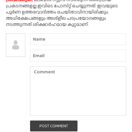
പ്രകടനങ്ങളല്ല ഇവിടെ പോസ്‌റ്റ് ചെയ്യുന്നത്. ഇവയുടെ
പൂർണ ഉത്തരവാദിത്തം രചയിതാവിനായിരിക്കും.
അധിക്ഷേപങ്ങളും അശ്‌ളീല പദപ്രയോഗങ്ങളും
നടത്തുന്നത് ശിക്ഷാർഹമായ കുറ്റമാണ്.
POST COMMENT