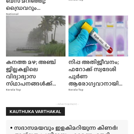
ബസ് മറിഞ്ഞു;
ഡ്രൈവറും...
National
കനത്ത മഴ; അഞ്ച്
നിപ്പ അതിജീവനം;
ജില്ലകളിലെ
ഫറോക്ക് സ്വദേശി
വിദ്യാഭ്യാസ
പൂർണ
സ്‌ഥാപനങ്ങൾക്ക്‌...
ആരോഗ്യവാനായി...
Kerala Top
Kerala Top
- Advertisement -
KAUTHUKA VARTHAKAL
സദാസമയവും ഇളകിമറിയുന്ന കിണർ!