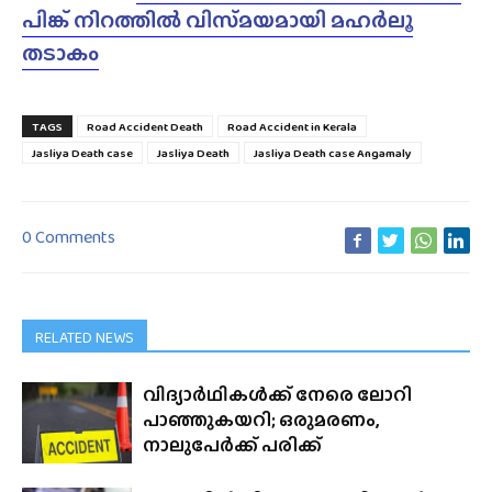
പിങ്ക് നിറത്തിൽ വിസ്‌മയമായി മഹർലൂ
തടാകം
TAGS
Road Accident Death
Road Accident in Kerala
Jasliya Death case
Jasliya Death
Jasliya Death case Angamaly
0 Comments
RELATED NEWS
വിദ്യാർഥികൾക്ക് നേരെ ലോറി
പാഞ്ഞുകയറി; ഒരുമരണം,
നാലുപേർക്ക് പരിക്ക്