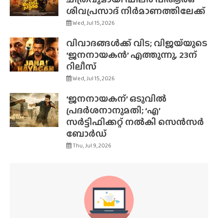
ശിവപ്രസാദ് നിർമാണത്തിലേക്ക്
Wed, Jul 15, 2026
വിവാദങ്ങൾക്ക് വിട; വിജയ്‌യുടെ
‘ജനനായകൻ’ എത്തുന്നു, 23ന്
റിലീസ്
Wed, Jul 15, 2026
‘ജനനായകന്’ ഒടുവിൽ
പ്രദർശനാനുമതി; ‘എ’
സർട്ടിഫിക്കറ്റ് നൽകി സെൻസർ
ബോർഡ്
Thu, Jul 9, 2026