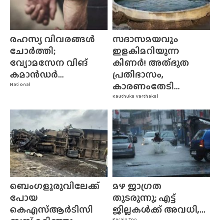
രഹസ്യ വിവരങ്ങൾ
സദാസമയവും
ചോർത്തി;
ഇളകിമറിയുന്ന
വ്യോമസേന വിങ്‌
കിണർ! അത്‌ഭുത
കമാൻഡർ...
പ്രതിഭാസം,
കാരണംതേടി...
National
Kauthuka Varthakal
ബെംഗളൂരുവിലേക്ക്
മഴ ജാഗ്രത
പോയ
തുടരുന്നു; എട്ട്
കെഎസ്ആർടിസി
ജില്ലകൾക്ക് അവധി,...
Kerala Top