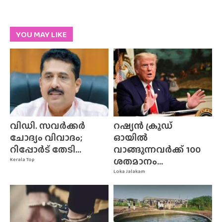
YOU MAY LIKE
വിഡി. സവർക്കർ
റഷ്യൻ ക്രൂഡ്
ചോദ്യം വിവാദം;
ഓയിൽ
റിപ്പോർട് തേടി...
വാങ്ങുന്നവർക്ക് 100
ശതമാനം...
Kerala Top
Loka Jalakam