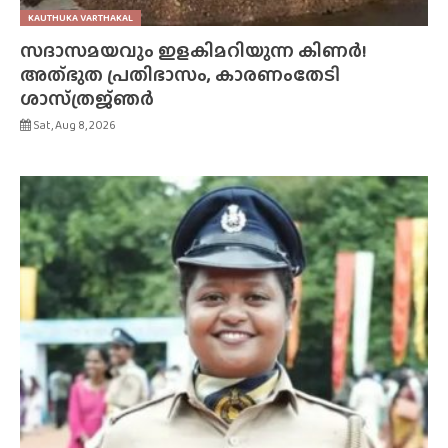
KAUTHUKA VARTHAKAL
സദാസമയവും ഇളകിമറിയുന്ന കിണർ!
അത്‌ഭുത പ്രതിഭാസം, കാരണംതേടി
ശാസ്‌ത്രജ്‌ഞർ
Sat, Aug 8, 2026